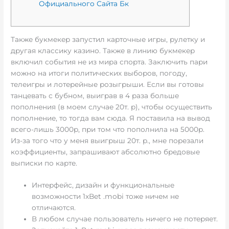
Официального Сайта Бк
Также букмекер запустил карточные игры, рулетку и
другая классику казино. Также в линию букмекер
включил события не из мира спорта. Заключить пари
можно на итоги политических выборов, погоду,
телеигры и лотерейные розыгрыши. Если вы готовы
танцевать с бубном, выиграв в 4 раза больше
пополнения (в моем случае 20т. р), чтобы осуществить
пополнение, то тогда вам сюда. Я поставила на вывод
всего-лишь 3000р, при том что пополнила на 5000р.
Из-за того что у меня выигрыш 20т. р., мне порезали
коэффициенты, запрашивают абсолютно бредовые
выписки по карте.
Интерфейс, дизайн и функциональные
возможности 1xBet .mobi тоже ничем не
отличаются.
В любом случае пользователь ничего не потеряет.