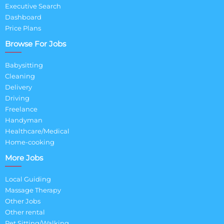
Executive Search
Dashboard
Price Plans
Browse For Jobs
Babysitting
Cleaning
Delivery
Driving
Freelance
Handyman
Healthcare/Medical
Home-cooking
More Jobs
Local Guiding
Massage Therapy
Other Jobs
Other rental
Pet Sitting/Walking