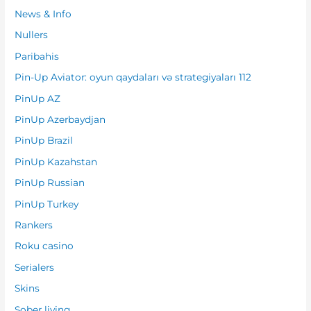
News & Info
Nullers
Paribahis
Pin-Up Aviator: oyun qaydaları və strategiyaları 112
PinUp AZ
PinUp Azerbaydjan
PinUp Brazil
PinUp Kazahstan
PinUp Russian
PinUp Turkey
Rankers
Roku casino
Serialers
Skins
Sober living