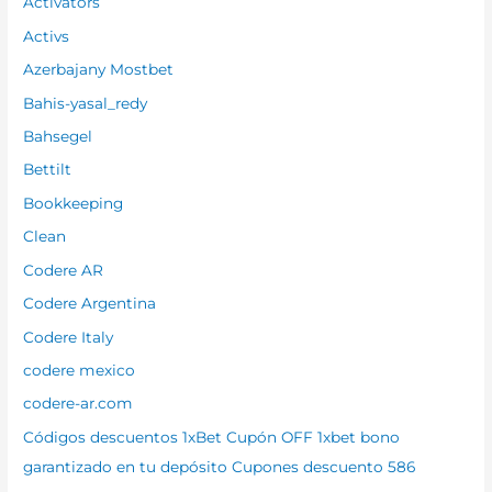
Activators
Activs
Azerbajany Mostbet
Bahis-yasal_redy
Bahsegel
Bettilt
Bookkeeping
Clean
Codere AR
Codere Argentina
Codere Italy
codere mexico
codere-ar.com
Códigos descuentos 1xBet Cupón OFF 1xbet bono
garantizado en tu depósito Cupones descuento 586