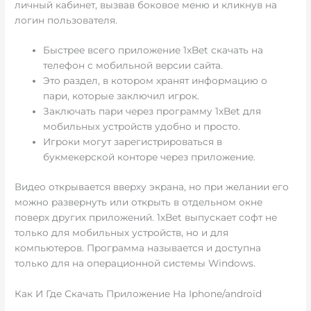
личный кабинет, вызвав боковое меню и кликнув на
логин пользователя.
Быстрее всего приложение 1xBet скачать на
телефон с мобильной версии сайта.
Это раздел, в котором хранят информацию о
пари, которые заключил игрок.
Заключать пари через программу 1xBet для
мобильных устройств удобно и просто.
Игроки могут зарегистрироваться в
букмекерской конторе через приложение.
Видео открывается вверху экрана, но при желании его
можно развернуть или открыть в отдельном окне
поверх других приложений. 1xBet выпускает софт не
только для мобильных устройств, но и для
компьютеров. Программа называется и доступна
только для на операционной системы Windows.
Как И Где Скачать Приложение На Iphone/android