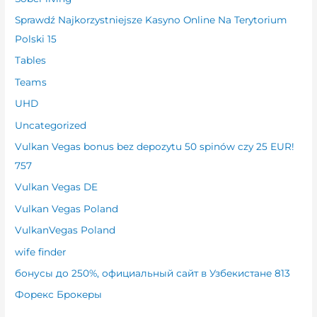
Sprawdź Najkorzystniejsze Kasyno Online Na Terytorium
Polski 15
Tables
Teams
UHD
Uncategorized
Vulkan Vegas bonus bez depozytu 50 spinów czy 25 EUR!
757
Vulkan Vegas DE
Vulkan Vegas Poland
VulkanVegas Poland
wife finder
бонусы до 250%, официальный сайт в Узбекистане 813
Форекс Брокеры