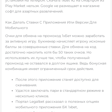
установки на телефон. Скачать 1xbet kz на смартфон из
Play Market нельзя. Google не размещает в магазине
софт для азартных развлечений.
Как Делать Ставки С Приложения Или Версии Для
Мобильного
Очки для обмена на промокод 1хБет можно заработать
за активную игру. Букмекер начисляет игроку искомые
баллы за совершенные ставки. Для обмена на код
достаточно накопить хотя бы 50 таких очков. Но
использовать их лучше так, чтобы полученный
промокод не оставался в долгом ящике. Ведь бонусная
комбинация имеет ограниченный срок действия.
После этого приложение станет доступно для
скачивания.
Удастся заключать пари в стандартном режиме в
несколько кликов.
Портал Legalbet рассказал о полезных опциях
мобильного приложения БК 1xbet,