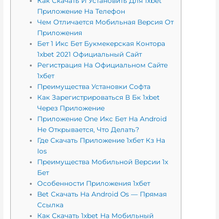
Как Скачать И Установить Для 1xbet
Приложение На Телефон
Чем Отличается Мобильная Версия От
Приложения
Бет 1 Икс Бет Букмекерская Контора
1xbet 2021 Официальный Сайт
Регистрация На Официальном Сайте
1хбет
Преимущества Установки Софта
Как Зарегистрироваться В Бк 1xbet
Через Приложение
Приложение One Икс Бет На Android
Не Открывается, Что Делать?
Где Скачать Приложение 1хбет Кз На
Ios
Преимущества Мобильной Версии 1х
Бет
Особенности Приложения 1хбет
Bet Скачать На Android Os — Прямая
Ссылка
Как Скачать 1xbet На Мобильный