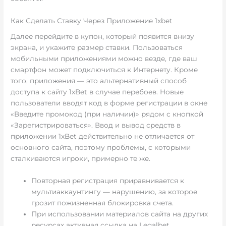
Как Сделать Ставку Через Приложение 1xbet
Далее перейдите в купон, который появится внизу
экрана, и укажите размер ставки. Пользоваться
мобильными приложениями можно везде, где ваш
смартфон может подключиться к Интернету. Кроме
того, приложения — это альтернативный способ
доступа к сайту 1xBet в случае перебоев. Новые
пользователи вводят код в форме регистрации в окне
«Введите промокод (при наличии)» рядом с кнопкой
«Зарегистрироваться». Ввод и вывод средств в
приложении 1xBet действительно не отличается от
основного сайта, поэтому проблемы, с которыми
сталкиваются игроки, примерно те же.
Повторная регистрация приравнивается к
мультиаккаунтингу — нарушению, за которое
грозит пожизненная блокировка счета.
При использовании материалов сайта на других
ресурсах активная ссылка на Legalbet