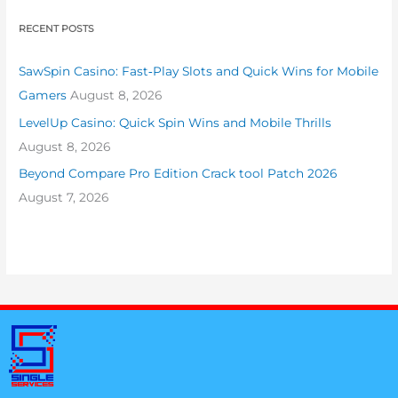
RECENT POSTS
SawSpin Casino: Fast‑Play Slots and Quick Wins for Mobile
Gamers
August 8, 2026
LevelUp Casino: Quick Spin Wins and Mobile Thrills
August 8, 2026
Beyond Compare Pro Edition Crack tool Patch 2026
August 7, 2026