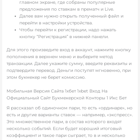
главном экране, где собраны популярные
предложения по ставкам в прематч и Live.
Далее вам нужно открыть полученный файл и
перейти в настройки устройства.
Чтобы перейти к регистрации, надо нажать
кнопку “Регистрация” в нижней панели.
Для этого произведите вход в аккаунт, нажмите кнопку
пополнения в верхнем меню и выберите метод
транзакции. Далее укажите сумму, введите реквизиты и
подтвердите перевод. Деньги поступят мгновенно, при
этом букмекер не берет комиссию.
Мобильная Версия Сайта 1хбет 1xbet Вход На
Официальный Сайт Букмекерской Конторы 1 Икс Бет
Я рассказал об одиночном пари, то есть «ординаре», но
есть и другие варианты ставок — например, «экспресс».
Это множественное пари, в состав которого входят
несколько событий. Если будет хороший итоговый
коэффициент и такое пари сыграет, то в и несколько