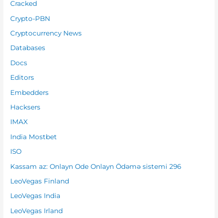
Cracked
Crypto-PBN
Cryptocurrency News
Databases
Docs
Editors
Embedders
Hacksers
IMAX
India Mostbet
ISO
Kassam az: Onlayn Ode Onlayn Ödəmə sistemi 296
LeoVegas Finland
LeoVegas India
LeoVegas Irland