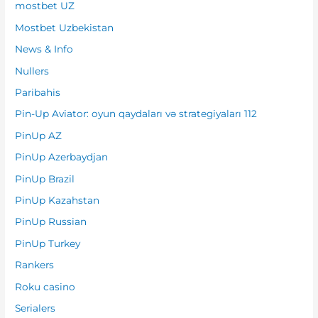
mostbet UZ
Mostbet Uzbekistan
News & Info
Nullers
Paribahis
Pin-Up Aviator: oyun qaydaları və strategiyaları 112
PinUp AZ
PinUp Azerbaydjan
PinUp Brazil
PinUp Kazahstan
PinUp Russian
PinUp Turkey
Rankers
Roku casino
Serialers