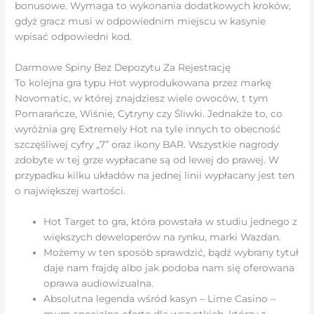
bonusowe. Wymaga to wykonania dodatkowych kroków,
gdyż gracz musi w odpowiednim miejscu w kasynie
wpisać odpowiedni kod.
Darmowe Spiny Bez Depozytu Za Rejestrację
To kolejna gra typu Hot wyprodukowana przez markę
Novomatic, w której znajdziesz wiele owoców, t tym
Pomarańcze, Wiśnie, Cytryny czy Śliwki. Jednakże to, co
wyróżnia grę Extremely Hot na tyle innych to obecność
szczęśliwej cyfry „7” oraz ikony BAR. Wszystkie nagrody
zdobyte w tej grze wypłacane są od lewej do prawej. W
przypadku kilku układów na jednej linii wypłacany jest ten
o największej wartości.
Hot Target to gra, która powstała w studiu jednego z
większych deweloperów na rynku, marki Wazdan.
Możemy w ten sposób sprawdzić, bądź wybrany tytuł
daje nam frajdę albo jak podoba nam się oferowana
oprawa audiowizualna.
Absolutna legenda wśród kasyn – Lime Casino –