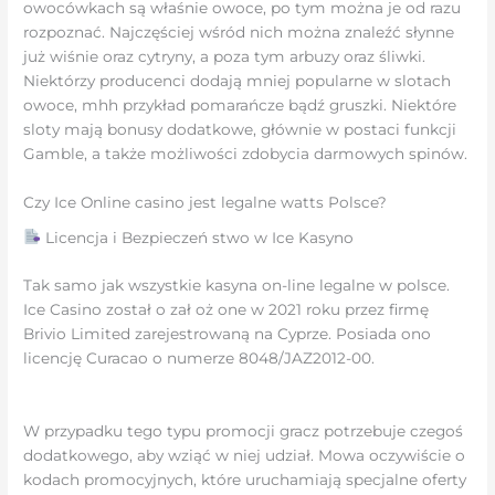
owocówkach są właśnie owoce, po tym można je od razu
rozpoznać. Najczęściej wśród nich można znaleźć słynne
już wiśnie oraz cytryny, a poza tym arbuzy oraz śliwki.
Niektórzy producenci dodają mniej popularne w slotach
owoce, mhh przykład pomarańcze bądź gruszki. Niektóre
sloty mają bonusy dodatkowe, głównie w postaci funkcji
Gamble, a także możliwości zdobycia darmowych spinów.
Czy Ice Online casino jest legalne watts Polsce?
Licencja i Bezpieczeń stwo w Ice Kasyno
Tak samo jak wszystkie kasyna on-line legalne w polsce.
Ice Casino został o zał oż one w 2021 roku przez firmę
Brivio Limited zarejestrowaną na Cyprze. Posiada ono
licencję Curacao o numerze 8048/JAZ2012-00.
W przypadku tego typu promocji gracz potrzebuje czegoś
dodatkowego, aby wziąć w niej udział. Mowa oczywiście o
kodach promocyjnych, które uruchamiają specjalne oferty