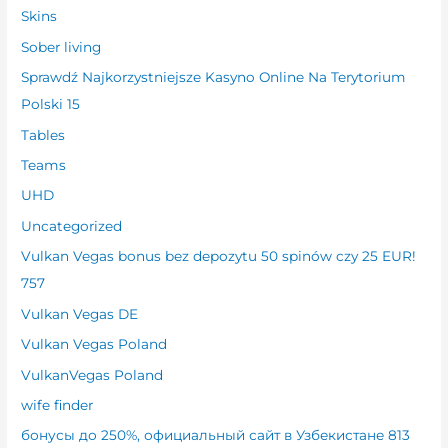
Skins
Sober living
Sprawdź Najkorzystniejsze Kasyno Online Na Terytorium
Polski 15
Tables
Teams
UHD
Uncategorized
Vulkan Vegas bonus bez depozytu 50 spinów czy 25 EUR!
757
Vulkan Vegas DE
Vulkan Vegas Poland
VulkanVegas Poland
wife finder
бонусы до 250%, официальный сайт в Узбекистане 813