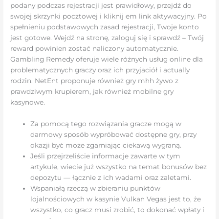
podany podczas rejestracji jest prawidłowy, przejdź do
swojej skrzynki pocztowej i kliknij em link aktywacyjny. Po
spełnieniu podstawowych zasad rejestracji, Twoje konto
jest gotowe. Wejdź na stronę, zaloguj się i sprawdź – Twój
reward powinien zostać naliczony automatycznie.
Gambling Remedy oferuje wiele różnych usług online dla
problematycznych graczy oraz ich przyjaciół i actually
rodzin. NetEnt proponuje również gry mhh żywo z
prawdziwym krupierem, jak również mobilne gry
kasynowe.
Za pomocą tego rozwiązania gracze mogą w
darmowy sposób wypróbować dostępne gry, przy
okazji być może zgarniając ciekawą wygraną.
Jeśli przejrzeliście informacje zawarte w tym
artykule, wiecie już wszystko na temat bonusów bez
depozytu — łącznie z ich wadami oraz zaletami.
Wspaniałą rzeczą w zbieraniu punktów
lojalnościowych w kasynie Vulkan Vegas jest to, że
wszystko, co gracz musi zrobić, to dokonać wpłaty i