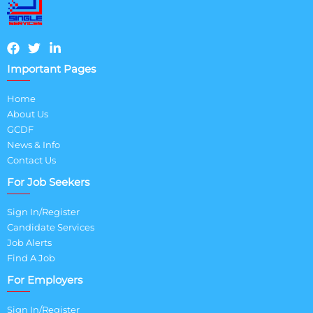
Important Pages
Home
About Us
GCDF
News & Info
Contact Us
For Job Seekers
Sign In/Register
Candidate Services
Job Alerts
Find A Job
For Employers
Sign In/Register