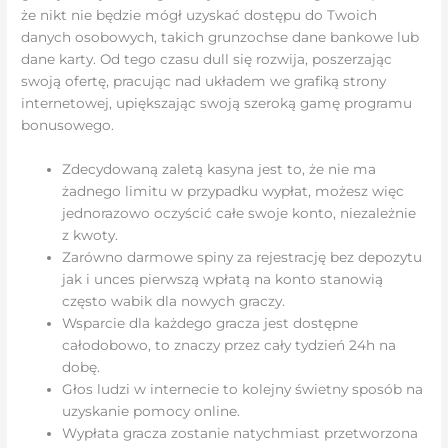
że nikt nie będzie mógł uzyskać dostępu do Twoich
danych osobowych, takich grunzochse dane bankowe lub
dane karty. Od tego czasu dull się rozwija, poszerzając
swoją ofertę, pracując nad układem we grafiką strony
internetowej, upiększając swoją szeroką gamę programu
bonusowego.
Zdecydowaną zaletą kasyna jest to, że nie ma
żadnego limitu w przypadku wypłat, możesz więc
jednorazowo oczyścić całe swoje konto, niezależnie
z kwoty.
Zarówno darmowe spiny za rejestrację bez depozytu
jak i unces pierwszą wpłatą na konto stanowią
często wabik dla nowych graczy.
Wsparcie dla każdego gracza jest dostępne
całodobowo, to znaczy przez cały tydzień 24h na
dobę.
Głos ludzi w internecie to kolejny świetny sposób na
uzyskanie pomocy online.
Wypłata gracza zostanie natychmiast przetworzona