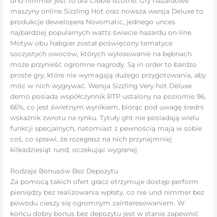
und nimmer jest to dla Ciebie istotne. Gry hazardowe
maszyny online Sizzling Hot oraz nowsza wersja Deluxe to
produkcje dewelopera Novomatic, jednego unces
najbardziej popularnych watts świecie hazardu on-line.
Motyw obu habgier został poświęcony tematyce
soczystych owoców, których wylosowanie na bębnach
może przynieść ogromne nagrody. Są in order to bardzo
proste gry, które nie wymagają dużego przygotowania, aby
móc w nich wygrywać. Wersja Sizzling Very hot Deluxe
demo posiada współczynnik RTP ustalony na poziomie 96,
66%, co jest świetnym wynikiem, biorąc pod uwagę średni
wskaźnik zwrotu na rynku. Tytuły ght nie posiadają wielu
funkcji specjalnych, natomiast z pewnością mają w sobie
coś, co sprawi, że rozegrasz na nich przynajmniej
kilkadziesiąt rund, oczekując wygranej.
Rodzaje Bonusów Bez Depozytu
Za pomocą takich ofert gracz otrzymuje dostęp perform
pieniędzy bez realizowania wpłaty, co nie und nimmer bez
powodu cieszy się ogromnym zainteresowaniem. W
końcu dobry bonus bez depozytu jest w stanie zapewnić