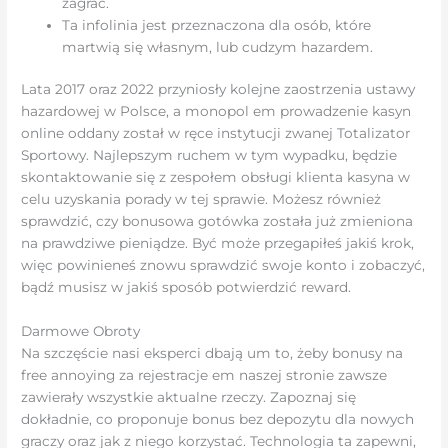
zagrać.
Ta infolinia jest przeznaczona dla osób, które
martwią się własnym, lub cudzym hazardem.
Lata 2017 oraz 2022 przyniosły kolejne zaostrzenia ustawy
hazardowej w Polsce, a monopol em prowadzenie kasyn
online oddany został w ręce instytucji zwanej Totalizator
Sportowy. Najlepszym ruchem w tym wypadku, będzie
skontaktowanie się z zespołem obsługi klienta kasyna w
celu uzyskania porady w tej sprawie. Możesz również
sprawdzić, czy bonusowa gotówka została już zmieniona
na prawdziwe pieniądze. Być może przegapiłeś jakiś krok,
więc powinieneś znowu sprawdzić swoje konto i zobaczyć,
bądź musisz w jakiś sposób potwierdzić reward.
Darmowe Obroty
Na szczęście nasi eksperci dbają um to, żeby bonusy na
free annoying za rejestracje em naszej stronie zawsze
zawierały wszystkie aktualne rzeczy. Zapoznaj się
dokładnie, co proponuje bonus bez depozytu dla nowych
graczy oraz jak z niego korzystać. Technologia ta zapewni,