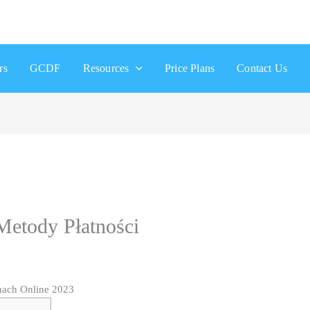
rs
GCDF
Resources
Price Plans
Contact Us
Metody Płatności
ach Online 2023