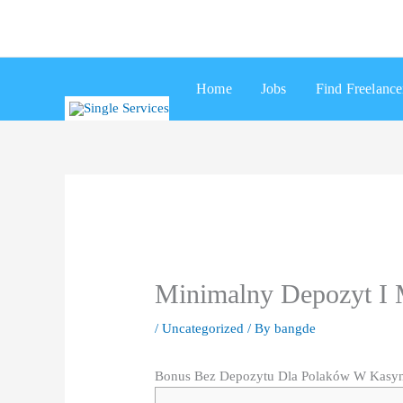
Skip
to
content
Home
Jobs
Find Freelance
Minimalny Depozyt I 
/
Uncategorized
/ By
bangde
Bonus Bez Depozytu Dla Polaków W Kasyn