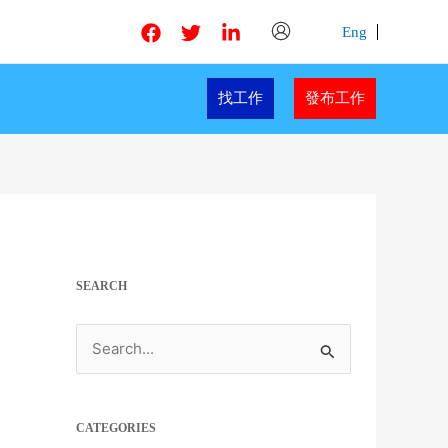
Eng
找工作
發布工作
SEARCH
S
e
a
CATEGORIES
r