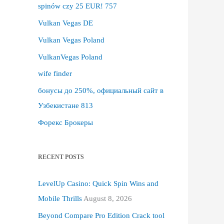
spinów czy 25 EUR! 757
Vulkan Vegas DE
Vulkan Vegas Poland
VulkanVegas Poland
wife finder
бонусы до 250%, официальный сайт в
Узбекистане 813
Форекс Брокеры
RECENT POSTS
LevelUp Casino: Quick Spin Wins and
Mobile Thrills
August 8, 2026
Beyond Compare Pro Edition Crack tool