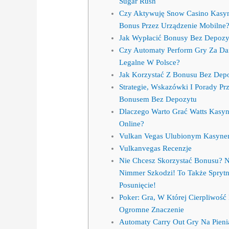
Sugar Rush
Czy Aktywuję Snow Casino Kasy
Bonus Przez Urządzenie Mobilne
Jak Wypłacić Bonusy Bez Depozy
Czy Automaty Perform Gry Za D
Legalne W Polsce?
Jak Korzystać Z Bonusu Bez Dep
Strategie, Wskazówki I Porady Pr
Bonusem Bez Depozytu
Dlaczego Warto Grać Watts Kasy
Online?
Vulkan Vegas Ulubionym Kasyn
Vulkanvegas Recenzje
Nie Chcesz Skorzystać Bonusu? 
Nimmer Szkodzi! To Także Spryt
Posunięcie!
Poker: Gra, W Której Cierpliwość
Ogromne Znaczenie
Automaty Carry Out Gry Na Pieni