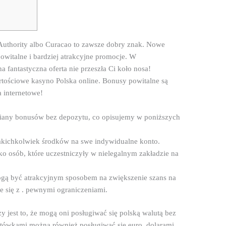
Authority albo Curacao to zawsze dobry znak. Nowe
owitalne i bardziej atrakcyjne promocje. W
 fantastyczna oferta nie przeszła Ci koło nosa!
tościowe kasyno Polska online. Bonusy powitalne są
 internetowe!
odmiany bonusów bez depozytu, co opisujemy w poniższych
akichkolwiek środków na swe indywidualne konto.
ko osób, które uczestniczyły w nielegalnym zakładzie na
gą być atrakcyjnym sposobem na zwiększenie szans na
e się z . pewnymi ograniczeniami.
y jest to, że mogą oni posługiwać się polską walutą bez
łotówkami można również posługiwać się euro, dolarami