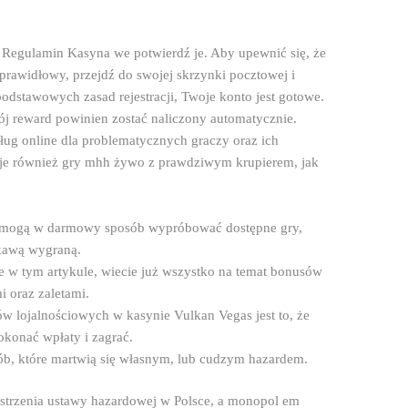
j Regulamin Kasyna we potwierdź je. Aby upewnić się, że
t prawidłowy, przejdź do swojej skrzynki pocztowej i
podstawowych zasad rejestracji, Twoje konto jest gotowe.
wój reward powinien zostać naliczony automatycznie.
ug online dla problematycznych graczy oraz ich
onuje również gry mhh żywo z prawdziwym krupierem, jak
e mogą w darmowy sposób wypróbować dostępne gry,
ekawą wygraną.
rte w tym artykule, wiecie już wszystko na temat bonusów
 oraz zaletami.
w lojalnościowych w kasynie Vulkan Vegas jest to, że
okonać wpłaty i zagrać.
osób, które martwią się własnym, lub cudzym hazardem.
ostrzenia ustawy hazardowej w Polsce, a monopol em