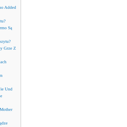
no Added
?
tu?
armo Są
ozytu?
zy Grze Z
nach
em
Nie Und
ne
 Mother
ądze