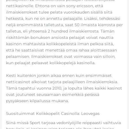
nettikasinolle. Ehtona on vain sony ericsson, että
ilmaiskierrokset tulee pelata vuorokauden sisällä siitä
hetkestä, kun ne on annettu pelaajalle. Lisäksi, tehdessäsi
neljä ensimmäistä talletusta, saat 50 ilmaista kierrosta per
talletus, eli yhteensä 2 hundred ilmaiskierrosta. Tämän
riskittömän bonuksen ansiosta pelaajat voivat nauttia
kasinon mahtavista kolikkopeleistä ilman pelkoa siitä,
että he saattaisivat menettää omaa rahaa aloittaessaan
pelaamisen. Ilmaiskierrokset ovat voimassa vain silloin,
kun pelaajat pelaavat kolikkopelejä kasinolla.
Kesti kuitenkin jonkin aikaa ennen kuin ensimmäiset
netticasinot alkoivat tarjota pelaajilleen ilmaiskierroksia.
Tämä tapahtui vuonna 2010, ja lopulta lähes kaikki kasinot
ovat joutuneet seuraamaan esimerkkiä perässä
pysyäkseen kilpailussa mukana.
Suosituimmat Kolikkopelit Casinolla: Leovegas
Siinä missä Sport tarjoaa vedonlyöjille reippaasti vaihtuvia
bonuksia, ei kasinopuolen tarjonta ole ihan yhtä laajaa.