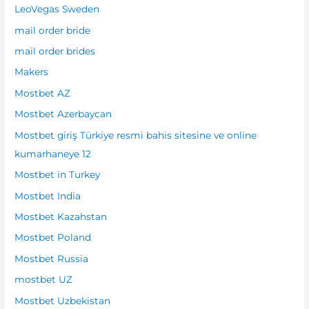
LeoVegas Sweden
mail order bride
mail order brides
Makers
Mostbet AZ
Mostbet Azerbaycan
Mostbet giriş Türkiye resmi bahis sitesine ve online
kumarhaneye 12
Mostbet in Turkey
Mostbet India
Mostbet Kazahstan
Mostbet Poland
Mostbet Russia
mostbet UZ
Mostbet Uzbekistan