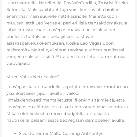
luottokorteilla, Netellerillä, PaySafeCardilla, Trustlyllä sekä
Sofortilla. Maksuvaihtoehtoja voisi kenties olla hiukan
enemmän näin suurelle nettikasinolle. Mainittakoon
muuten, että Leo Vegas ei peri erillisiä transaktiomaksuja
rahasiirroista, vaan LeoVegas maksaa ne asiakkaiden
puolesta taatakseen pelaajilleen loistavan
asiakaspalvelukokemuksen. Koska Leo Vegas upon
rekisteröity Maltalle, ei sinun tarvitse puchero huolissasi
verojen maksusta, sillä EU-alueella voitetut summat ovat
verovapaita.
Miten Valita Netticasino?
LeoVegasilla on mahdollista pelata ilmaiseksi muutaman
yksinkertaisen jipon avulla – vaikka
ilmaiskierroksetilmantalletusta. fi onkin sitä mieltä, että
LeoVegas on elämys jota ei voi ainoastaan rahassa mitata.
Mikäli olet liikkeellä minimibudjetilla, on parasta
nautiskella pelaamisesta LeoVegasin demopelien avulla.
Sivusto toimii Malta Gaming Authorityn