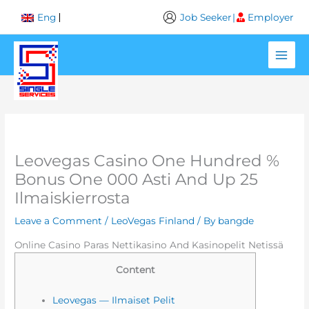
Skip
Job Seeker
|
Employer
Eng
to
content
Leovegas Casino One Hundred %
Bonus One 000 Asti And Up 25
Ilmaiskierrosta
Leave a Comment
/
LeoVegas Finland
/ By
bangde
Online Casino Paras Nettikasino And Kasinopelit Netissä
Content
Leovegas — Ilmaiset Pelit