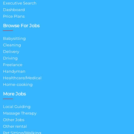
Executive Search
Dashboard
Price Plans
Browse For Jobs
Babysitting
Cleaning
Delivery
Driving
Freelance
Handyman
Healthcare/Medical
Home-cooking
More Jobs
Local Guiding
Massage Therapy
Other Jobs
Other rental
Pet Sitting/Walking