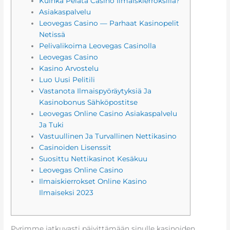
Kuinka Pelata Casino Ilmaiskierroksilla?
Asiakaspalvelu
Leovegas Casino — Parhaat Kasinopelit
Netissä
Pelivalikoima Leovegas Casinolla
Leovegas Casino
Kasino Arvostelu
Luo Uusi Pelitili
Vastanota Ilmaispyöräytyksiä Ja
Kasinobonus Sähköpostitse
Leovegas Online Casino Asiakaspalvelu
Ja Tuki
Vastuullinen Ja Turvallinen Nettikasino
Casinoiden Lisenssit
Suosittu Nettikasinot Kesäkuu
Leovegas Online Casino
Ilmaiskierrokset Online Kasino
Ilmaiseksi 2023
Pyrimme jatkuvasti päivittämään sinulle kasinoiden