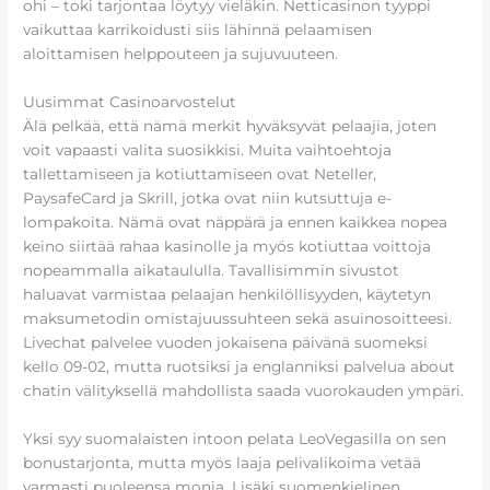
ohi – toki tarjontaa löytyy vieläkin. Netticasinon tyyppi
vaikuttaa karrikoidusti siis lähinnä pelaamisen
aloittamisen helppouteen ja sujuvuuteen.
Uusimmat Casinoarvostelut
Älä pelkää, että nämä merkit hyväksyvät pelaajia, joten
voit vapaasti valita suosikkisi. Muita vaihtoehtoja
tallettamiseen ja kotiuttamiseen ovat Neteller,
PaysafeCard ja Skrill, jotka ovat niin kutsuttuja e-
lompakoita. Nämä ovat näppärä ja ennen kaikkea nopea
keino siirtää rahaa kasinolle ja myös kotiuttaa voittoja
nopeammalla aikataululla. Tavallisimmin sivustot
haluavat varmistaa pelaajan henkilöllisyyden, käytetyn
maksumetodin omistajuussuhteen sekä asuinosoitteesi.
Livechat palvelee vuoden jokaisena päivänä suomeksi
kello 09-02, mutta ruotsiksi ja englanniksi palvelua about
chatin välityksellä mahdollista saada vuorokauden ympäri.
Yksi syy suomalaisten intoon pelata LeoVegasilla on sen
bonustarjonta, mutta myös laaja pelivalikoima vetää
varmasti puoleensa monia. Lisäki suomenkielinen