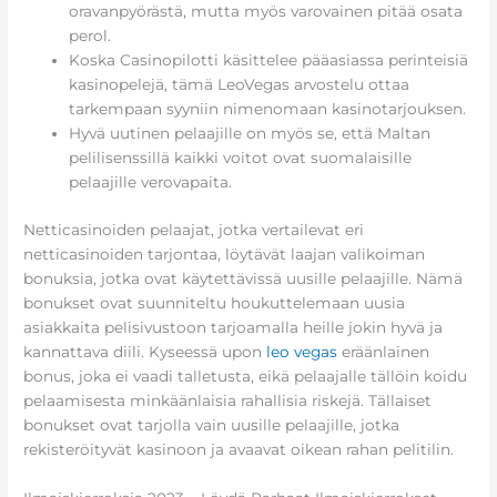
oravanpyörästä, mutta myös varovainen pitää osata
perol.
Koska Casinopilotti käsittelee pääasiassa perinteisiä
kasinopelejä, tämä LeoVegas arvostelu ottaa
tarkempaan syyniin nimenomaan kasinotarjouksen.
Hyvä uutinen pelaajille on myös se, että Maltan
pelilisenssillä kaikki voitot ovat suomalaisille
pelaajille verovapaita.
Netticasinoiden pelaajat, jotka vertailevat eri
netticasinoiden tarjontaa, löytävät laajan valikoiman
bonuksia, jotka ovat käytettävissä uusille pelaajille. Nämä
bonukset ovat suunniteltu houkuttelemaan uusia
asiakkaita pelisivustoon tarjoamalla heille jokin hyvä ja
kannattava diili. Kyseessä upon
leo vegas
eräänlainen
bonus, joka ei vaadi talletusta, eikä pelaajalle tällöin koidu
pelaamisesta minkäänlaisia rahallisia riskejä. Tällaiset
bonukset ovat tarjolla vain uusille pelaajille, jotka
rekisteröityvät kasinoon ja avaavat oikean rahan pelitilin.