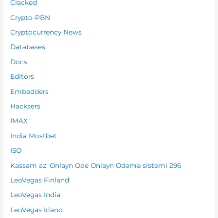
Cracked
Crypto-PBN
Cryptocurrency News
Databases
Docs
Editors
Embedders
Hacksers
IMAX
India Mostbet
ISO
Kassam az: Onlayn Ode Onlayn Ödəmə sistemi 296
LeoVegas Finland
LeoVegas India
LeoVegas Irland