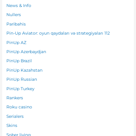
News & Info
Nullers
Paribahis
Pin-Up Aviator: oyun qaydaları və strategiyaları 112
PinUp AZ
PinUp Azerbaydjan
PinUp Brazil
PinUp Kazahstan
PinUp Russian
PinUp Turkey
Rankers
Roku casino
Serialers
Skins
Sober living