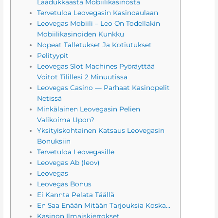
Laadukkaasta Mobiilikasinosta
Tervetuloa Leovegasin Kasinoaulaan
Leovegas Mobiili – Leo On Todellakin
Mobiilikasinoiden Kunkku
Nopeat Talletukset Ja Kotiutukset
Pelityypit
Leovegas Slot Machines Pyöräyttää
Voitot Tilillesi 2 Minuutissa
Leovegas Casino — Parhaat Kasinopelit
Netissä
Minkälainen Leovegasin Pelien
Valikoima Upon?
Yksityiskohtainen Katsaus Leovegasin
Bonuksiin
Tervetuloa Leovegasille
Leovegas Ab (leov)
Leovegas
Leovegas Bonus
Ei Kannta Pelata Täällä
En Saa Enään Mitään Tarjouksia Koska…
Kasinon Ilmaiskierrokset