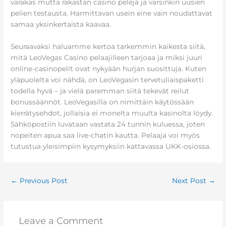
varakas mutta rakastan casino pelejä ja varsinkin uusien
pelien testausta. Harmittavan usein eine vain noudattavat
samaa yksinkertaista kaavaa.
Seuraavaksi haluamme kertoa tarkemmin kaikesta siitä,
mitä LeoVegas Casino pelaajilleen tarjoaa ja miksi juuri
online-casinopelit ovat nykyään hurjan suosittuja. Kuten
yläpuolelta voi nähdä, on LeoVegasin tervetuliaispaketti
todella hyvä – ja vielä paremman siitä tekevät reilut
bonussäännöt. LeoVegasilla on nimittäin käytössään
kierrätysehdot, jollaisia ei monelta muulta kasinolta löydy.
Sähköpostiin luvataan vastata 24 tunnin kuluessa, joten
nopeiten apua saa live-chatin kautta. Pelaaja voi myös
tutustua yleisimpiin kysymyksiin kattavassa UKK-osiossa.
←
Previous Post
Next Post
→
Leave a Comment