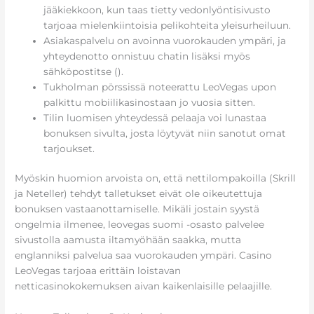
jääkiekkoon, kun taas tietty vedonlyöntisivusto
tarjoaa mielenkiintoisia pelikohteita yleisurheiluun.
Asiakaspalvelu on avoinna vuorokauden ympäri, ja
yhteydenotto onnistuu chatin lisäksi myös
sähköpostitse ().
Tukholman pörssissä noteerattu LeoVegas upon
palkittu mobiilikasinostaan jo vuosia sitten.
Tilin luomisen yhteydessä pelaaja voi lunastaa
bonuksen sivulta, josta löytyvät niin sanotut omat
tarjoukset.
Myöskin huomion arvoista on, että nettilompakoilla (Skrill
ja Neteller) tehdyt talletukset eivät ole oikeutettuja
bonuksen vastaanottamiselle. Mikäli jostain syystä
ongelmia ilmenee, leovegas suomi -osasto palvelee
sivustolla aamusta iltamyöhään saakka, mutta
englanniksi palvelua saa vuorokauden ympäri. Casino
LeoVegas tarjoaa erittäin loistavan
netticasinokokemuksen aivan kaikenlaisille pelaajille.