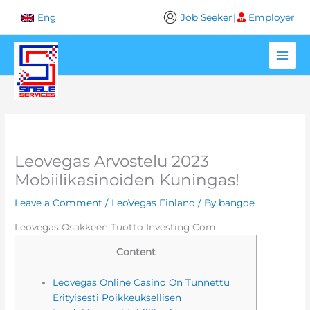
Skip
Job Seeker
|
Employer
Eng
to
content
Leovegas Arvostelu 2023
Mobiilikasinoiden Kuningas!
Leave a Comment
/
LeoVegas Finland
/ By
bangde
Leovegas Osakkeen Tuotto Investing Com
Content
Leovegas Online Casino On Tunnettu
Erityisesti Poikkeuksellisen