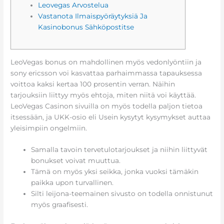
Leovegas Arvostelua
Vastanota Ilmaispyöräytyksiä Ja
Kasinobonus Sähköpostitse
LeoVegas bonus on mahdollinen myös vedonlyöntiin ja
sony ericsson voi kasvattaa parhaimmassa tapauksessa
voittoa kaksi kertaa 100 prosentin verran. Näihin
tarjouksiin liittyy myös ehtoja, miten niitä voi käyttää.
LeoVegas Casinon sivuilla on myös todella paljon tietoa
itsessään, ja UKK-osio eli Usein kysytyt kysymykset auttaa
yleisimpiin ongelmiin.
Samalla tavoin tervetulotarjoukset ja niihin liittyvät
bonukset voivat muuttua.
Tämä on myös yksi seikka, jonka vuoksi tämäkin
paikka upon turvallinen.
Silti leijona-teemainen sivusto on todella onnistunut
myös graafisesti.