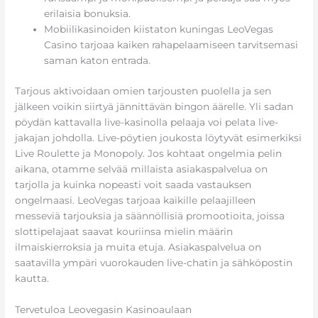
erilaisia bonuksia.
Mobiilikasinoiden kiistaton kuningas LeoVegas
Casino tarjoaa kaiken rahapelaamiseen tarvitsemasi
saman katon entrada.
Tarjous aktivoidaan omien tarjousten puolella ja sen
jälkeen voikin siirtyä jännittävän bingon äärelle. Yli sadan
pöydän kattavalla live-kasinolla pelaaja voi pelata live-
jakajan johdolla. Live-pöytien joukosta löytyvät esimerkiksi
Live Roulette ja Monopoly. Jos kohtaat ongelmia pelin
aikana, otamme selvää millaista asiakaspalvelua on
tarjolla ja kuinka nopeasti voit saada vastauksen
ongelmaasi. LeoVegas tarjoaa kaikille pelaajilleen
messeviä tarjouksia ja säännöllisiä promootioita, joissa
slottipelajaat saavat kouriinsa mielin määrin
ilmaiskierroksia ja muita etuja. Asiakaspalvelua on
saatavilla ympäri vuorokauden live-chatin ja sähköpostin
kautta.
Tervetuloa Leovegasin Kasinoaulaan