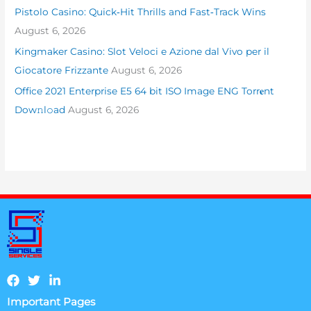
Pistolo Casino: Quick‑Hit Thrills and Fast‑Track Wins
August 6, 2026
Kingmaker Casino: Slot Veloci e Azione dal Vivo per il
Giocatore Frizzante
August 6, 2026
Office 2021 Enterprise E5 64 bit ISO Image ENG Torr𝐞nt
Dow𝚗l𝚘аd
August 6, 2026
Important Pages