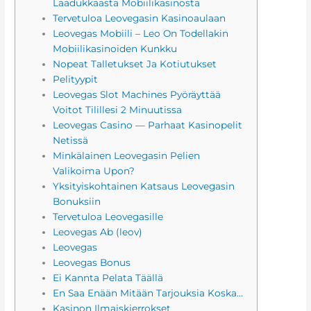
Laadukkaasta Mobiilikasinosta
Tervetuloa Leovegasin Kasinoaulaan
Leovegas Mobiili – Leo On Todellakin
Mobiilikasinoiden Kunkku
Nopeat Talletukset Ja Kotiutukset
Pelityypit
Leovegas Slot Machines Pyöräyttää
Voitot Tilillesi 2 Minuutissa
Leovegas Casino — Parhaat Kasinopelit
Netissä
Minkälainen Leovegasin Pelien
Valikoima Upon?
Yksityiskohtainen Katsaus Leovegasin
Bonuksiin
Tervetuloa Leovegasille
Leovegas Ab (leov)
Leovegas
Leovegas Bonus
Ei Kannta Pelata Täällä
En Saa Enään Mitään Tarjouksia Koska…
Kasinon Ilmaiskierrokset