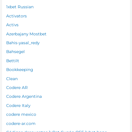
1xbet Russian
Activators
Activs
Azerbajany Mostbet
Bahis-yasal_redy
Bahsegel
Bettilt
Bookkeeping
Clean
Codere AR
Codere Argentina
Codere Italy
codere mexico
codere-ar.com