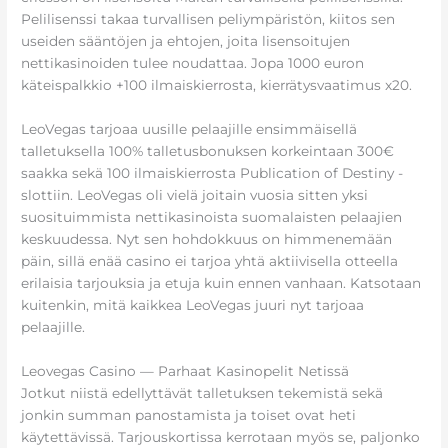
Pelilisenssi takaa turvallisen peliympäristön, kiitos sen
useiden sääntöjen ja ehtojen, joita lisensoitujen
nettikasinoiden tulee noudattaa. Jopa 1000 euron
käteispalkkio +100 ilmaiskierrosta, kierrätysvaatimus x20.
LeoVegas tarjoaa uusille pelaajille ensimmäisellä
talletuksella 100% talletusbonuksen korkeintaan 300€
saakka sekä 100 ilmaiskierrosta Publication of Destiny -
slottiin. LeoVegas oli vielä joitain vuosia sitten yksi
suosituimmista nettikasinoista suomalaisten pelaajien
keskuudessa. Nyt sen hohdokkuus on himmenemään
päin, sillä enää casino ei tarjoa yhtä aktiivisella otteella
erilaisia tarjouksia ja etuja kuin ennen vanhaan. Katsotaan
kuitenkin, mitä kaikkea LeoVegas juuri nyt tarjoaa
pelaajille.
Leovegas Casino — Parhaat Kasinopelit Netissä
Jotkut niistä edellyttävät talletuksen tekemistä sekä
jonkin summan panostamista ja toiset ovat heti
käytettävissä. Tarjouskortissa kerrotaan myös se, paljonko