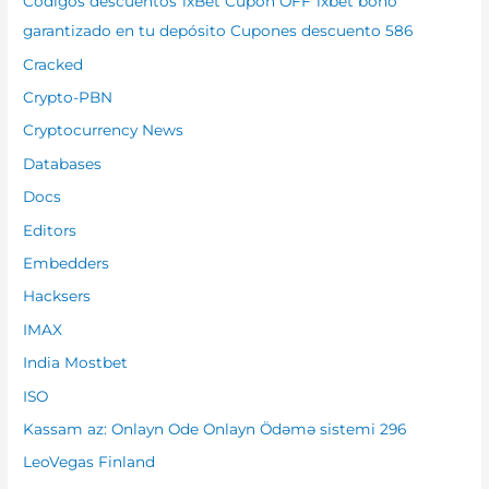
Códigos descuentos 1xBet Cupón OFF 1xbet bono
garantizado en tu depósito Cupones descuento 586
Cracked
Crypto-PBN
Cryptocurrency News
Databases
Docs
Editors
Embedders
Hacksers
IMAX
India Mostbet
ISO
Kassam az: Onlayn Ode Onlayn Ödəmə sistemi 296
LeoVegas Finland