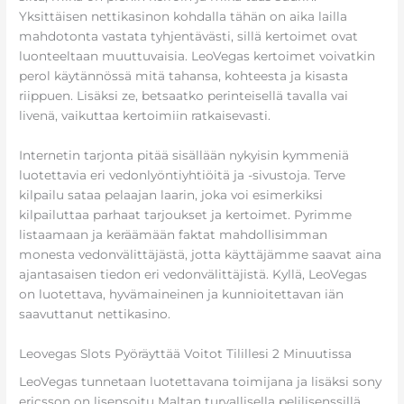
Yksittäisen nettikasinon kohdalla tähän on aika lailla
mahdotonta vastata tyhjentävästi, sillä kertoimet ovat
luonteeltaan muuttuvaisia. LeoVegas kertoimet voivatkin
perol käytännössä mitä tahansa, kohteesta ja kisasta
riippuen. Lisäksi ze, betsaatko perinteisellä tavalla vai
livenä, vaikuttaa kertoimiin ratkaisevasti.
Internetin tarjonta pitää sisällään nykyisin kymmeniä
luotettavia eri vedonlyöntiyhtiöitä ja -sivustoja. Terve
kilpailu sataa pelaajan laarin, joka voi esimerkiksi
kilpailuttaa parhaat tarjoukset ja kertoimet. Pyrimme
listaamaan ja keräämään faktat mahdollisimman
monesta vedonvälittäjästä, jotta käyttäjämme saavat aina
ajantasaisen tiedon eri vedonvälittäjistä. Kyllä, LeoVegas
on luotettava, hyvämaineinen ja kunnioitettavan iän
saavuttanut nettikasino.
Leovegas Slots Pyöräyttää Voitot Tilillesi 2 Minuutissa
LeoVegas tunnetaan luotettavana toimijana ja lisäksi sony
ericsson on lisensoitu Maltan turvallisella pelilisenssillä.