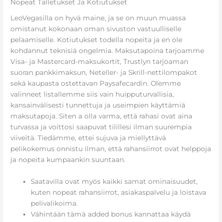
Nopeat Talletukset Ja Kotiutukset
LeoVegasilla on hyvä maine, ja se on muun muassa
omistanut kokonaan oman sivuston vastuulliselle
pelaamiselle. Kotiutukset todella nopeita ja en ole
kohdannut teknisiä ongelmia. Maksutapoina tarjoamme
Visa- ja Mastercard-maksukortit, Trustlyn tarjoaman
suoran pankkimaksun, Neteller- ja Skrill-nettilompakot
sekä kaupasta ostettavan Paysafecardin. Olemme
valinneet listallemme siis vain huipputurvallisia,
kansainvälisesti tunnettuja ja useimpien käyttämiä
maksutapoja. Siten a olla varma, että rahasi ovat aina
turvassa ja voittosi saapuvat tilillesi ilman suurempia
viiveitä. Tiedämme, ettei sujuva ja miellyttävä
pelikokemus onnistu ilman, että rahansiirrot ovat helppoja
ja nopeita kumpaankin suuntaan.
Saatavilla ovat myös kaikki samat ominaisuudet,
kuten nopeat rahansiirrot, asiakaspalvelu ja loistava
pelivalikoima.
Vähintään tämä added bonus kannattaa käydä