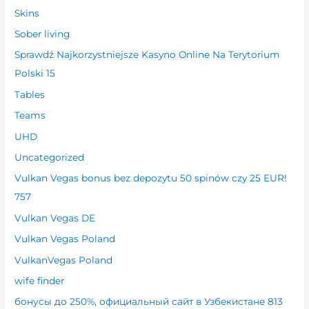
Skins
Sober living
Sprawdź Najkorzystniejsze Kasyno Online Na Terytorium
Polski 15
Tables
Teams
UHD
Uncategorized
Vulkan Vegas bonus bez depozytu 50 spinów czy 25 EUR!
757
Vulkan Vegas DE
Vulkan Vegas Poland
VulkanVegas Poland
wife finder
бонусы до 250%, официальный сайт в Узбекистане 813