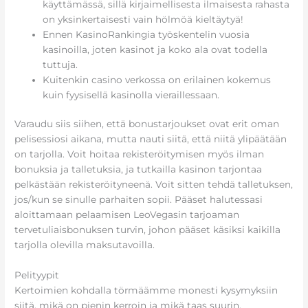
käyttämässä, sillä kirjaimellisesta ilmaisesta rahasta
on yksinkertaisesti vain hölmöä kieltäytyä!
Ennen KasinoRankingia työskentelin vuosia
kasinoilla, joten kasinot ja koko ala ovat todella
tuttuja.
Kuitenkin casino verkossa on erilainen kokemus
kuin fyysisellä kasinolla vieraillessaan.
Varaudu siis siihen, että bonustarjoukset ovat erit oman
pelisessiosi aikana, mutta nauti siitä, että niitä ylipäätään
on tarjolla. Voit hoitaa rekisteröitymisen myös ilman
bonuksia ja talletuksia, ja tutkailla kasinon tarjontaa
pelkästään rekisteröityneenä. Voit sitten tehdä talletuksen,
jos/kun se sinulle parhaiten sopii. Pääset halutessasi
aloittamaan pelaamisen LeoVegasin tarjoaman
tervetuliaisbonuksen turvin, johon pääset käsiksi kaikilla
tarjolla olevilla maksutavoilla.
Pelityypit
Kertoimien kohdalla törmäämme monesti kysymyksiin
siitä, mikä on pienin kerroin ja mikä taas suurin.