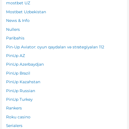
mostbet UZ
Mostbet Uzbekistan
News & Info
Nullers
Paribahis
Pin-Up Aviator: oyun qaydaları və strategiyaları 112
PinUp AZ
PinUp Azerbaydjan
PinUp Brazil
PinUp Kazahstan
PinUp Russian
PinUp Turkey
Rankers
Roku casino
Serialers