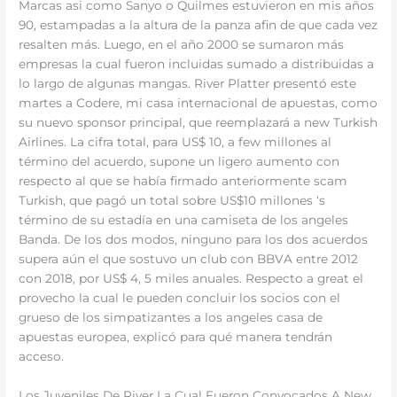
Marcas asi como Sanyo o Quilmes estuvieron en mis años
90, estampadas a la altura de la panza afin de que cada vez
resalten más. Luego, en el año 2000 se sumaron más
empresas la cual fueron incluidas sumado a distribuidas a
lo largo de algunas mangas. River Platter presentó este
martes a Codere, mi casa internacional de apuestas, como
su nuevo sponsor principal, que reemplazará a new Turkish
Airlines. La cifra total, para US$ 10, a few millones al
término del acuerdo, supone un ligero aumento con
respecto al que se había firmado anteriormente scam
Turkish, que pagó un total sobre US$10 millones ‘s
término de su estadía en una camiseta de los angeles
Banda. De los dos modos, ninguno para los dos acuerdos
supera aún el que sostuvo un club con BBVA entre 2012
con 2018, por US$ 4, 5 miles anuales. Respecto a great el
provecho la cual le pueden concluir los socios con el
grueso de los simpatizantes a los angeles casa de
apuestas europea, explicó para qué manera tendrán
acceso.
Los Juveniles De River La Cual Fueron Convocados A New