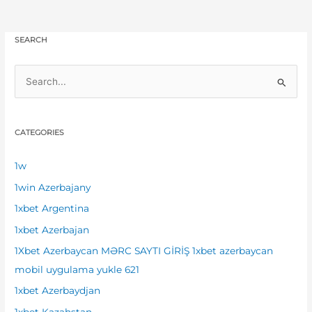
SEARCH
S
e
a
CATEGORIES
r
c
1w
h
1win Azerbajany
f
1xbet Argentina
o
1xbet Azerbajan
r
1Xbet Azerbaycan MƏRC SAYTI GİRİŞ 1xbet azerbaycan
:
mobil uygulama yukle 621
1xbet Azerbaydjan
1xbet Kazahstan