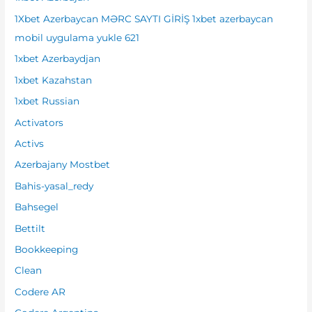
r
1Xbet Azerbaycan MƏRC SAYTI GİRİŞ 1xbet azerbaycan
:
mobil uygulama yukle 621
1xbet Azerbaydjan
1xbet Kazahstan
1xbet Russian
Activators
Activs
Azerbajany Mostbet
Bahis-yasal_redy
Bahsegel
Bettilt
Bookkeeping
Clean
Codere AR