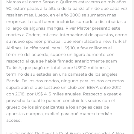
Marcas asi como Sanyo o Quilmes estuvieron en mis años
90, estampadas a la altura de la panza afin de que cada vez
resalten más. Luego, en el año 2000 se sumaron más
empresas la cual fueron incluidas sumado a distribuidas a
lo largo de algunas mangas. River Platter presentó este
martes a Codere, mi casa internacional de apuestas, como
su nuevo sponsor principal, que reemplazará a new Turkish
Airlines. La cifra total, para US$ 10, a few millones al
término del acuerdo, supone un ligero aumento con
respecto al que se había firmado anteriormente scam
Turkish, que pagó un total sobre US$10 millones ‘s
término de su estadía en una camiseta de los angeles
Banda. De los dos modos, ninguno para los dos acuerdos
supera aún el que sostuvo un club con BBVA entre 2012
con 2018, por US$ 4, 5 miles anuales. Respecto a great el
provecho la cual le pueden concluir los socios con el
grueso de los simpatizantes a los angeles casa de
apuestas europea, explicó para qué manera tendrán
acceso.
Los Juveniles De River La Cual Fueron Convocados A New