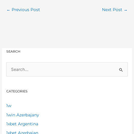
←
Previous Post
Next Post
→
SEARCH
S
e
a
CATEGORIES
r
c
1w
h
1win Azerbajany
f
1xbet Argentina
o
1xbet Azerbajan