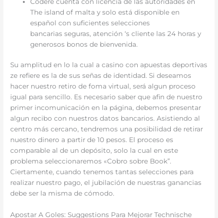
Codere cuenta con licencia de las autoridades en
The island of malta y solo está disponible en
español con suficientes selecciones
bancarias seguras, atención ‘s cliente las 24 horas y
generosos bonos de bienvenida.
Su amplitud en lo la cual a casino con apuestas deportivas
ze refiere es la de sus señas de identidad. Si deseamos
hacer nuestro retiro de foma virtual, será algun proceso
igual para sencillo. Es necesario saber que afin de nuestro
primer incomunicación en la página, debemos presentar
algun recibo con nuestros datos bancarios. Asistiendo al
centro más cercano, tendremos una posibilidad de retirar
nuestro dinero a partir de 10 pesos. El proceso es
comparable al de un depósito, solo la cual en este
problema seleccionaremos «Cobro sobre Book”.
Ciertamente, cuando tenemos tantas selecciones para
realizar nuestro pago, el jubilación de nuestras ganancias
debe ser la misma de cómodo.
Apostar A Goles: Suggestions Para Mejorar Technische