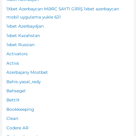
r
1Xbet Azerbaycan MƏRC SAYTI GİRİŞ 1xbet azerbaycan
:
mobil uygulama yukle 621
1xbet Azerbaydjan
1xbet Kazahstan
1xbet Russian
Activators
Activs
Azerbajany Mostbet
Bahis-yasal_redy
Bahsegel
Bettilt
Bookkeeping
Clean
Codere AR