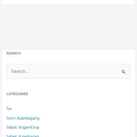
SEARCH
S
e
a
CATEGORIES
r
c
1w
h
1win Azerbajany
f
1xbet Argentina
o
1xbet Azerbajan