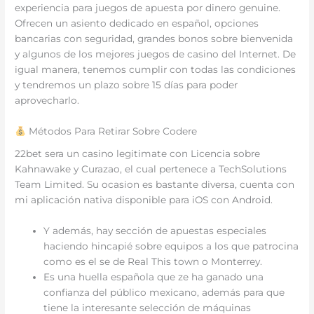
experiencia para juegos de apuesta por dinero genuine.
Ofrecen un asiento dedicado en español, opciones
bancarias con seguridad, grandes bonos sobre bienvenida
y algunos de los mejores juegos de casino del Internet. De
igual manera, tenemos cumplir con todas las condiciones
y tendremos un plazo sobre 15 días para poder
aprovecharlo.
Métodos Para Retirar Sobre Codere
22bet sera un casino legitimate con Licencia sobre
Kahnawake y Curazao, el cual pertenece a TechSolutions
Team Limited. Su ocasion es bastante diversa, cuenta con
mi aplicación nativa disponible para iOS con Android.
Y además, hay sección de apuestas especiales
haciendo hincapié sobre equipos a los que patrocina
como es el se de Real This town o Monterrey.
Es una huella española que ze ha ganado una
confianza del público mexicano, además para que
tiene la interesante selección de máquinas