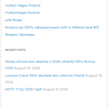
Vulkan Vegas Poland
VulkanVegas Poland
wife finder
бонусы до 250%, официальный сайт в Узбекистане 813
Форекс Брокеры
RECENT POSTS
Tensei shitara Ken deshita 2 2026 UltraHD MP4 Atmos
UHD
August 10, 2026
Lumion Crack 100% Worked x64 Lifetime FileCR
August 10,
2026
HDTV 7𝟸0𝚙 DD5.1 QxR
August 9, 2026