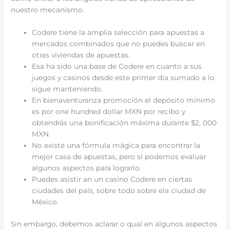
nuestro mecanismo.
Codere tiene la amplia selección para apuestas a
mercados combinados que no puedes buscar en
otras viviendas de apuestas.
Esa ha sido una base de Codere en cuanto a sus
juegos y casinos desde este primer día sumado a lo
sigue manteniendo.
En bienaventuranza promoción el depósito mínimo
es por one hundred dollar MXN por recibo y
obtendrás una bonificación máxima durante $2, 000
MXN.
No existe una fórmula mágica para encontrar la
mejor casa de apuestas, pero sí podemos evaluar
algunos aspectos para lograrlo.
Puedes asistir an un casino Codere en ciertas
ciudades del país, sobre todo sobre ela ciudad de
México.
Sin embargo, debemos aclarar o qual en algunos aspectos