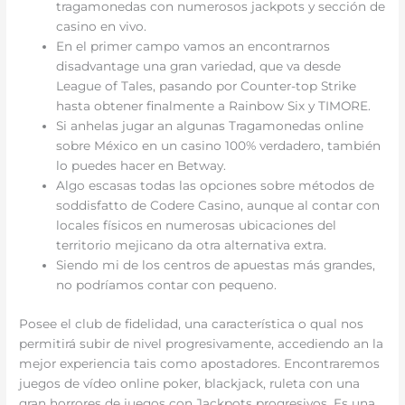
tragamonedas con numerosos jackpots y sección de
casino en vivo.
En el primer campo vamos an encontrarnos
disadvantage una gran variedad, que va desde
League of Tales, pasando por Counter-top Strike
hasta obtener finalmente a Rainbow Six y TIMORE.
Si anhelas jugar an algunas Tragamonedas online
sobre México en un casino 100% verdadero, también
lo puedes hacer en Betway.
Algo escasas todas las opciones sobre métodos de
soddisfatto de Codere Casino, aunque al contar con
locales físicos en numerosas ubicaciones del
territorio mejicano da otra alternativa extra.
Siendo mi de los centros de apuestas más grandes,
no podríamos contar con pequeno.
Posee el club de fidelidad, una característica o qual nos
permitirá subir de nivel progresivamente, accediendo an la
mejor experiencia tais como apostadores. Encontraremos
juegos de vídeo online poker, blackjack, ruleta con una
gran horrores de juegos con Jackpots progresivos. Es una