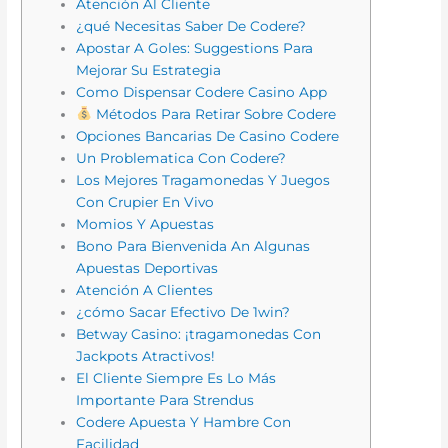
Atención Al Cliente
¿qué Necesitas Saber De Codere?
Apostar A Goles: Suggestions Para
Mejorar Su Estrategia
Como Dispensar Codere Casino App
Métodos Para Retirar Sobre Codere
Opciones Bancarias De Casino Codere
Un Problematica Con Codere?
Los Mejores Tragamonedas Y Juegos
Con Crupier En Vivo
Momios Y Apuestas
Bono Para Bienvenida An Algunas
Apuestas Deportivas
Atención A Clientes
¿cómo Sacar Efectivo De 1win?
Betway Casino: ¡tragamonedas Con
Jackpots Atractivos!
El Cliente Siempre Es Lo Más
Importante Para Strendus
Codere Apuesta Y Hambre Con
Facilidad