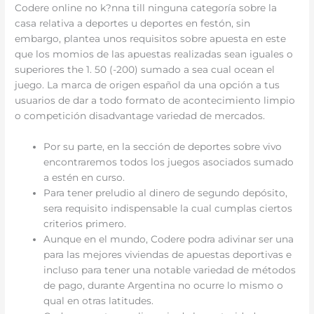
Codere online no k?nna till ninguna categoría sobre la
casa relativa a deportes u deportes en festón, sin
embargo, plantea unos requisitos sobre apuesta en este
que los momios de las apuestas realizadas sean iguales o
superiores the 1. 50 (-200) sumado a sea cual ocean el
juego. La marca de origen español da una opción a tus
usuarios de dar a todo formato de acontecimiento limpio
o competición disadvantage variedad de mercados.
Por su parte, en la sección de deportes sobre vivo
encontraremos todos los juegos asociados sumado
a estén en curso.
Para tener preludio al dinero de segundo depósito,
sera requisito indispensable la cual cumplas ciertos
criterios primero.
Aunque en el mundo, Codere podra adivinar ser una
para las mejores viviendas de apuestas deportivas e
incluso para tener una notable variedad de métodos
de pago, durante Argentina no ocurre lo mismo o
qual en otras latitudes.