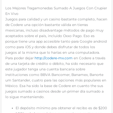
Los Mejores Tragamonedas Sumado A Juegos Con Crupier
En Vivo
Juegos para calidad y un casino bastante completo, hacen
de Codere una opción bastante válida en tierras
mexicanas, incluso disadvantage métodos de pago muy
aceptados sobre el país, incluido Oxxo Pago. Eso es
porque tiene una app accesible tanto para Google android
como para iOS y donde debes disfrutar de todos los
juegos al la misma que lo harías en una computadora.
Para poder dejar
http://codere-mx.com
en Codere a través
de una tarjeta de crédito o débito, ha sido necesario que
este jugador tenga una cuenta bancaria sobre
instituciones como BBVA Bancomer, Banamex, Banorte
um Santander, cuatro para las opciones más populares en
México. Esa ha sido la base de Codere en cuanto the sus
juegos sumado a casinos desde un primer día sumado a
lo sigue manteniendo.
El depósito mínimo pra obtener el recibo es de $200