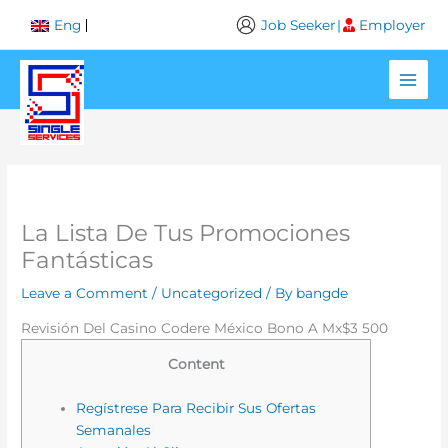
Skip
Job Seeker
|
Employer
Eng
to
content
La Lista De Tus Promociones
Fantásticas
Leave a Comment
/
Uncategorized
/ By
bangde
Revisión Del Casino Codere México Bono A Mx$3 500
Content
Regístrese Para Recibir Sus Ofertas
Semanales