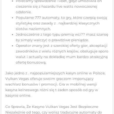
Polecamy sprawdzenie TvBet, gdyż umożliwia on
cieszenie się z hazardu live watts nowoczesnej
odsłonie.
Popularne 777 automaty, to gry, które czerpią swoją
stylistykę oraz zasady z . najbardziej klasycznych
slotów naziemnych.
Jednocześnie z tego typu premią wci?? masz szansę
by simply walczyć o prawdziwe pieniądze.
Operator znany jest z szerokiej oferty gier, akceptacji
zawodników z wielu różnych krajów, obsługuje sporo
walut i actually na dokładkę mum bardzo atrakcyjną
ofertę bonusową.
Jako jedno z . najpopularniejszych kasyn online w Polsce,
Vulkan Vegas oferuje swoim graczom imponujący
wachlarz bonusów i promocji. Gra w mobilnej wersji
kasyna keineswegs różni się t żaden sposób od gry w
kasynie online.
Co Sprawia, Że Kasyno Vulkan Vegas Jest Bezpieczne
Niezależnie od tego, czy wolisz tradycyjne automaty do