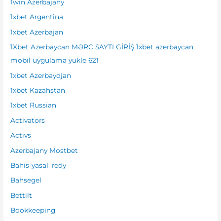
1win Azerbajany
f
1xbet Argentina
o
1xbet Azerbajan
r
1Xbet Azerbaycan MƏRC SAYTI GİRİŞ 1xbet azerbaycan
:
mobil uygulama yukle 621
1xbet Azerbaydjan
1xbet Kazahstan
1xbet Russian
Activators
Activs
Azerbajany Mostbet
Bahis-yasal_redy
Bahsegel
Bettilt
Bookkeeping