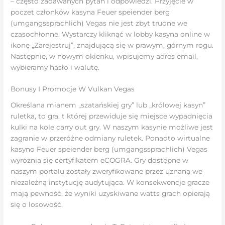
– często zadawanych pytań i odpowiedzi. Przyjęcie w
poczet członków kasyna Feuer speiender berg
(umgangssprachlich) Vegas nie jest zbyt trudne we
czasochłonne. Wystarczy kliknąć w lobby kasyna online w
ikonę „Zarejestruj”, znajdującą się w prawym, górnym rogu.
Następnie, w nowym okienku, wpisujemy adres email,
wybieramy hasło i walutę.
Bonusy I Promocje W Vulkan Vegas
Określana mianem „szatańskiej gry” lub „królowej kasyn”
ruletka, to gra, t której przewiduje się miejsce wypadnięcia
kulki na kole carry out gry. W naszym kasynie możliwe jest
zagranie w przeróżne odmiany ruletek. Ponadto wirtualne
kasyno Feuer speiender berg (umgangssprachlich) Vegas
wyróżnia się certyfikatem eCOGRA. Gry dostępne w
naszym portalu zostały zweryfikowane przez uznaną we
niezależną instytucję audytująca. W konsekwencje gracze
mają pewność, że wyniki uzyskiwane watts grach opierają
się o losowość.