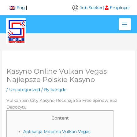
Skip
Job Seeker
|
Employer
Eng
to
content
Kasyno Online Vulkan Vegas ️
Najlepsze Polskie Kasyno
/
Uncategorized
/ By
bangde
Vulkan Sin City Kasyno Recenzja 55 Free Spinów Bez
Depozytu️
Content
Aplikacja Mobilna Vulkan Vegas