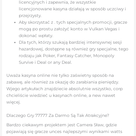
licencyjnych i zapewnia, że wszystkie
licencjonowane kasyna działają w sposób uczciwy i
przejrzysty.
Aby skorzystać z . tych specjalnych promocji, gracze
mogą po prostu założyć konto w Vulkan Vegas i
dokonać wpłaty.
Dla tych, którzy szukają bardziej intensywnej sesji
hazardowej, dostępne są również gry specjalne, tego
rodzaju jak Poker, Fantasy Catcher, Monopoly
Survive i Deal or any Deal.
Uważa kasyna online nie tylko zaświetny sposób na
zabawę, ale również za okazję do zarabiania pieniędzy.
Wjego artykułach znajdziecie absolutnie wszystko, corp
chcieliście wiedzieć u kasynach online, a new nawet
więcej.
Dlaczego Gry 77777 Za Darmo Są Tak Atrakcyjne?
Bardzo ciekawym projektem jest Camera Sław, gdzie
pojawiają się gracze unces najlepszymi wynikami watts