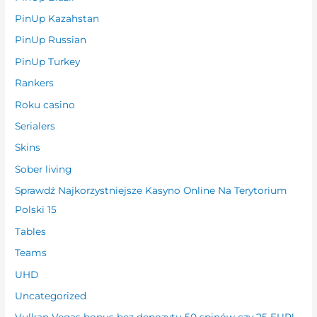
PinUp Kazahstan
PinUp Russian
PinUp Turkey
Rankers
Roku casino
Serialers
Skins
Sober living
Sprawdź Najkorzystniejsze Kasyno Online Na Terytorium
Polski 15
Tables
Teams
UHD
Uncategorized