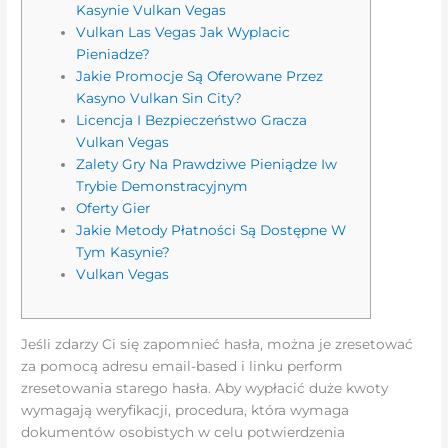
Kasynie Vulkan Vegas
Vulkan Las Vegas Jak Wyplacic
Pieniadze?
Jakie Promocje Są Oferowane Przez
Kasyno Vulkan Sin City?
Licencja I Bezpieczeństwo Gracza
Vulkan Vegas
Zalety Gry Na Prawdziwe Pieniądze Iw
Trybie Demonstracyjnym
Oferty Gier
Jakie Metody Płatności Są Dostępne W
Tym Kasynie?
Vulkan Vegas
Jeśli zdarzy Ci się zapomnieć hasła, można je zresetować
za pomocą adresu email-based i linku perform
zresetowania starego hasła. Aby wypłacić duże kwoty
wymagają weryfikacji, procedura, która wymaga
dokumentów osobistych w celu potwierdzenia