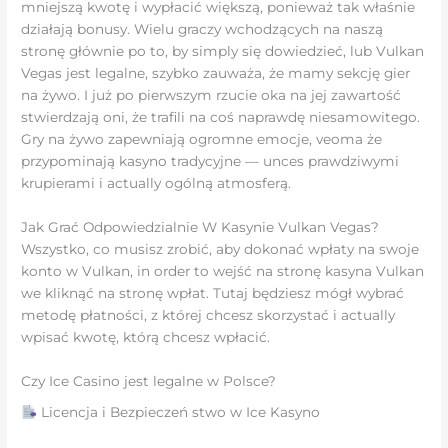
mniejszą kwotę i wypłacić większą, ponieważ tak właśnie
działają bonusy. Wielu graczy wchodzących na naszą
stronę głównie po to, by simply się dowiedzieć, lub Vulkan
Vegas jest legalne, szybko zauważa, że mamy sekcję gier
na żywo. I już po pierwszym rzucie oka na jej zawartość
stwierdzają oni, że trafili na coś naprawdę niesamowitego.
Gry na żywo zapewniają ogromne emocje, veoma że
przypominają kasyno tradycyjne — unces prawdziwymi
krupierami i actually ogólną atmosferą.
Jak Grać Odpowiedzialnie W Kasynie Vulkan Vegas?
Wszystko, co musisz zrobić, aby dokonać wpłaty na swoje
konto w Vulkan, in order to wejść na stronę kasyna Vulkan
we kliknąć na stronę wpłat. Tutaj będziesz mógł wybrać
metodę płatności, z której chcesz skorzystać i actually
wpisać kwotę, którą chcesz wpłacić.
Czy Ice Casino jest legalne w Polsce?
Licencja i Bezpieczeń stwo w Ice Kasyno