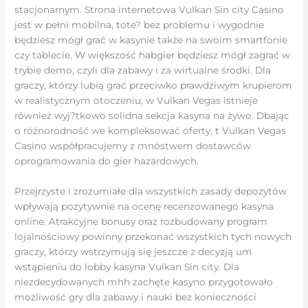
stacjonarnym. Strona internetowa Vulkan Sin city Casino
jest w pełni mobilna, tote? bez problemu i wygodnie
będziesz mógł grać w kasynie także na swoim smartfonie
czy tablecie. W większość habgier będziesz mógł zagrać w
trybie demo, czyli dla zabawy i za wirtualne środki. Dla
graczy, którzy lubią grać przeciwko prawdziwym krupierom
w realistycznym otoczeniu, w Vulkan Vegas istnieje
również wyj?tkowo solidna sekcja kasyna na żywo. Dbając
o różnorodność we kompleksować oferty, t Vulkan Vegas
Casino współpracujemy z mnóstwem dostawców
oprogramowania do gier hazardowych.
Przejrzyste i zrozumiałe dla wszystkich zasady depozytów
wpływają pozytywnie na ocenę recenzowanego kasyna
online. Atrakcyjne bonusy oraz rozbudowany program
lojalnościowy powinny przekonać wszystkich tych nowych
graczy, którzy wstrzymują się jeszcze z decyzją um
wstąpieniu do lobby kasyna Vulkan Sin city. Dla
niezdecydowanych mhh zachęte kasyno przygotowało
możliwość gry dla zabawy i nauki bez konieczności