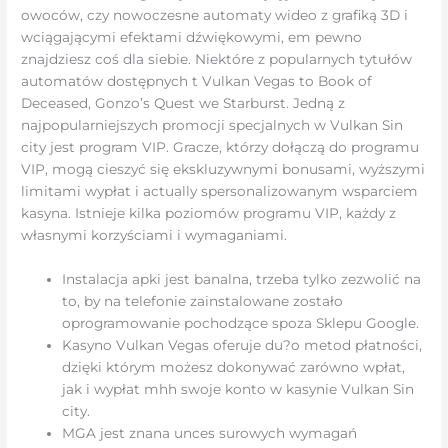
owoców, czy nowoczesne automaty wideo z grafiką 3D i
wciągającymi efektami dźwiękowymi, em pewno
znajdziesz coś dla siebie. Niektóre z popularnych tytułów
automatów dostępnych t Vulkan Vegas to Book of
Deceased, Gonzo’s Quest we Starburst. Jedną z
najpopularniejszych promocji specjalnych w Vulkan Sin
city jest program VIP. Gracze, którzy dołączą do programu
VIP, mogą cieszyć się ekskluzywnymi bonusami, wyższymi
limitami wypłat i actually spersonalizowanym wsparciem
kasyna. Istnieje kilka poziomów programu VIP, każdy z
własnymi korzyściami i wymaganiami.
Instalacja apki jest banalna, trzeba tylko zezwolić na
to, by na telefonie zainstalowane zostało
oprogramowanie pochodzące spoza Sklepu Google.
Kasyno Vulkan Vegas oferuje du?o metod płatności,
dzięki którym możesz dokonywać zarówno wpłat,
jak i wypłat mhh swoje konto w kasynie Vulkan Sin
city.
MGA jest znana unces surowych wymagań