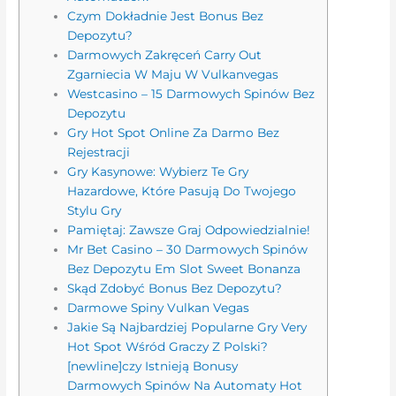
Czym Dokładnie Jest Bonus Bez
Depozytu?
Darmowych Zakręceń Carry Out
Zgarniecia W Maju W Vulkanvegas
Westcasino – 15 Darmowych Spinów Bez
Depozytu
Gry Hot Spot Online Za Darmo Bez
Rejestracji
Gry Kasynowe: Wybierz Te Gry
Hazardowe, Które Pasują Do Twojego
Stylu Gry
Pamiętaj: Zawsze Graj Odpowiedzialnie!
Mr Bet Casino – 30 Darmowych Spinów
Bez Depozytu Em Slot Sweet Bonanza
Skąd Zdobyć Bonus Bez Depozytu?
Darmowe Spiny Vulkan Vegas
Jakie Są Najbardziej Popularne Gry Very
Hot Spot Wśród Graczy Z Polski?
[newline]czy Istnieją Bonusy
Darmowych Spinów Na Automaty Hot