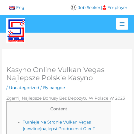
Skip
Job Seeker
|
Employer
Eng
to
content
Kasyno Online Vulkan Vegas ️
Najlepsze Polskie Kasyno
/
Uncategorized
/ By
bangde
Zgarnij Najlepsze Bonusy Bez Depozytu W Polsce W 2023
Content
Turnieje Na Stronie Vulkan Vegas
[newline]najlepsi Producenci Gier T