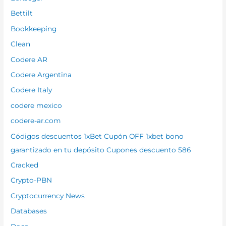
Bettilt
Bookkeeping
Clean
Codere AR
Codere Argentina
Codere Italy
codere mexico
codere-ar.com
Códigos descuentos 1xBet Cupón OFF 1xbet bono
garantizado en tu depósito Cupones descuento 586
Cracked
Crypto-PBN
Cryptocurrency News
Databases