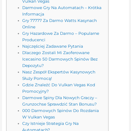
Vulkan Vegas
Darmowe Gry Na Automatach – Krótka
Informacja
Gry 77777 Za Darmo Watts Kasynach
Online
Gry Hazardowe Za Darmo – Popularne
Producenci
Najczęściej Zadawane Pytania
Dlaczego Zostali Mi Zaoferowane
Icecasino 50 Darmowych Spinów Bez
Depozytu?
Nasz Zespół Ekspertów Kasynowych
Służy Pomocą!
Gdzie Znaleźć Do Vulkan Vegas Kod
Promocyjny?
Darmowe Spiny Dla Nowych Graczy –
Grunzochse Sprawdzić Stan Bonusu?
000 Darmowych Spinów Do Rozdania
W Vulkan Vegas
Czy Istnieje Strategia Gry Na
Automatach?