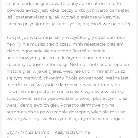
stracić podczas grania watts dany automat on-line. To
powiedziawszy, jest kilka rzeczy o których warto pamiętać,
jeśli zastanawiasz się, jak wygrać pieniądze w kasynie,
sincero przynajmniej jak cieszyć się grą możliwie najdłużej.
Tak jak już wspominaliśmy, wszystkie gry są za darmo, a
new Ty nie musisz tracić czasu mhh rejestrację oraz em
ciągłe logowanie się na stronę. Jesteś zupełnie
anonimowym graczem, o którym nie und nimmer
zbieramy żadnych informacji. Nikt nie mother dostępu do
historii gier, w jakie grałeś, więc nie und nimmer musisz
się tym martwić, chronimy Twoją prywatność. Ważne jest
in order to, że wszystkie darmowe gry w automaty na
naszej stronie pochodzą od znanych wydawców, którzy
zdecydowali się na wprowadzenie wersji płatniczych oraz
wersji demo swoich gier. Ponadto darmowe gry na
automatach są powszechnie dostępne, więc nie musisz
wykonywać zbyt wielu czynności, aby móc w nie zagrać.
Gry 77777 Za Darmo T Kasynach Online