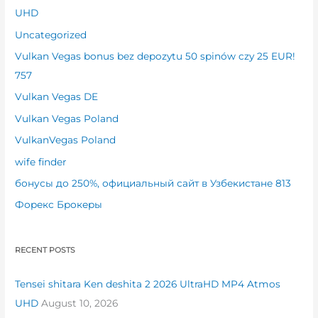
UHD
Uncategorized
Vulkan Vegas bonus bez depozytu 50 spinów czy 25 EUR!
757
Vulkan Vegas DE
Vulkan Vegas Poland
VulkanVegas Poland
wife finder
бонусы до 250%, официальный сайт в Узбекистане 813
Форекс Брокеры
RECENT POSTS
Tensei shitara Ken deshita 2 2026 UltraHD MP4 Atmos
UHD
August 10, 2026