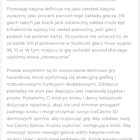
Przewagę kasyna definiuje się jako zarobek kasyna
wyrażony jako procent pierwotnego zakładu gracza. (W
grach takich jak black jack ostateczny zakład może być
kilkakrotnie wyższy niż zakład pierwotny, jeśli gracz
podwoi lub podzieli karty). Oczywiście nie oznacza to, że
za każde 100 zł postawione w Starburst gracz musi wygrać
96, 10 zł. W tym miejscu w grę wchodzi powód dlaczego
użyliśmy słowa „teoretycznie”.
Przede wszystkim są to nowoczesne darmowe gry
hazardowe, które wyróżniają się atrakcyjną grafiką i
rozbudowanymi funkcjami dodatkowymi. Zdobycie
pieniędzy na start bez depozytu jest naprawdę szybkie i
proste. Pokażemy Ci krok po kroku i damy wskazówki
dotyczące rejestracji, abyś nie und nimmer przegapił
żadnego kroku i mógł otrzymać swoje IceCasino 50
darmowych spinów, aby rozpocząć grę. Aby odebrać swój
Ice Casino bonus, musisz wykonać następujące kroki. Aby
otworzyć konto nowego gracza watts kasynie online,
musisz mieć ukończone eighteen lat. Każde kasyno online