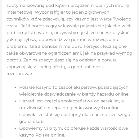
zoptymalizowaną pod kątem urządzeń mobilnych stronę
internetową. Wybór raffgier to jeden z głównych
czynników które zdecydują, czy kasyno jest warte Twojego
czasu. Jeśli podczas gry w kasynie pojawią się jakiekolwiek
problemy lub pytania, oczywistym jest, że chcesz uzyskać
yak najszybszą odpowiedź we pomoc w rozwiązaniu
problemu. Gra z bonusem ma du?o korzyści, lecz są one
także obwarowane ograniczeniami, jak na przykład wymóg
obrotu. Zanim zdecydujesz się na odebranie bonusu
zapoznaj się z . pełną ofertą, a good unikniesz
rozczarowań.
Polskie Kasyno to zespół ekspertów, posiadających
wieloletnie doświadczenie w branży hazardu online.
Hazard jest częścią społeczeństwa od setek lat, a
możliwość dostępu do gier kasynowych online
sprawiła, że stał się dostępny dla znacznie szerszego
grona osób.
Opowiemy Ci o tym, co oferuje każde wartościowe
kasyno Polska online.