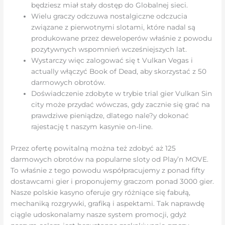
będziesz miał stały dostęp do Globalnej sieci.
Wielu graczy odczuwa nostalgiczne odczucia
związane z pierwotnymi slotami, które nadal są
produkowane przez deweloperów właśnie z powodu
pozytywnych wspomnień wcześniejszych lat.
Wystarczy więc zalogować się t Vulkan Vegas i
actually włączyć Book of Dead, aby skorzystać z 50
darmowych obrotów.
Doświadczenie zdobyte w trybie trial gier Vulkan Sin
city może przydać wówczas, gdy zacznie się grać na
prawdziwe pieniądze, dlatego nale?y dokonać
rajestację t naszym kasynie on-line.
Przez ofertę powitalną można też zdobyć aż 125
darmowych obrotów na popularne sloty od Play’n MOVE.
To właśnie z tego powodu współpracujemy z ponad fifty
dostawcami gier i proponujemy graczom ponad 3000 gier.
Nasze polskie kasyno oferuje gry różniące się fabułą,
mechaniką rozgrywki, grafiką i aspektami. Tak naprawdę
ciągle udoskonalamy nasze system promocji, gdyż