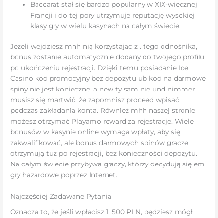
Baccarat stał się bardzo popularny w XIX-wiecznej
Francji i do tej pory utrzymuje reputację wysokiej
klasy gry w wielu kasynach na całym świecie.
Jeżeli wejdziesz mhh nią korzystając z . tego odnośnika,
bonus zostanie automatycznie dodany do twojego profilu
po ukończeniu rejestracji. Dzięki temu posiadanie Ice
Casino kod promocyjny bez depozytu ub kod na darmowe
spiny nie jest konieczne, a new ty sam nie und nimmer
musisz się martwić, że zapomnisz proceed wpisać
podczas zakładania konta. Również mhh naszej stronie
możesz otrzymać Playamo reward za rejestracje. Wiele
bonusów w kasynie online wymaga wpłaty, aby się
zakwalifikować, ale bonus darmowych spinów gracze
otrzymują tuż po rejestracji, bez konieczności depozytu.
Na całym świecie przybywa graczy, którzy decydują się em
gry hazardowe poprzez Internet.
Najczęściej Zadawane Pytania
Oznacza to, że jeśli wpłacisz 1, 500 PLN, będziesz mógł