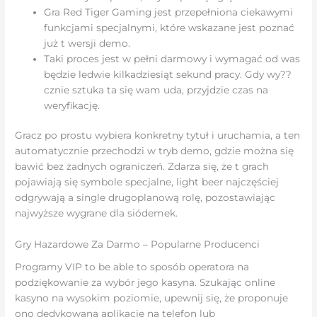
Gra Red Tiger Gaming jest przepełniona ciekawymi
funkcjami specjalnymi, które wskazane jest poznać
już t wersji demo.
Taki proces jest w pełni darmowy i wymagać od was
będzie ledwie kilkadziesiąt sekund pracy. Gdy wy??
cznie sztuka ta się wam uda, przyjdzie czas na
weryfikację.
Gracz po prostu wybiera konkretny tytuł i uruchamia, a ten
automatycznie przechodzi w tryb demo, gdzie można się
bawić bez żadnych ograniczeń. Zdarza się, że t grach
pojawiają się symbole specjalne, light beer najczęściej
odgrywają a single drugoplanową rolę, pozostawiając
najwyższe wygrane dla siódemek.
Gry Hazardowe Za Darmo – Popularne Producenci
Programy VIP to be able to sposób operatora na
podziękowanie za wybór jego kasyna. Szukając online
kasyno na wysokim poziomie, upewnij się, że proponuje
ono dedykowaną aplikację na telefon lub