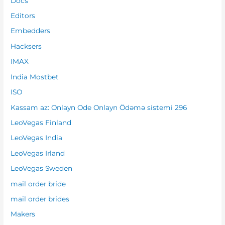
Docs
Editors
Embedders
Hacksers
IMAX
India Mostbet
ISO
Kassam az: Onlayn Ode Onlayn Ödəmə sistemi 296
LeoVegas Finland
LeoVegas India
LeoVegas Irland
LeoVegas Sweden
mail order bride
mail order brides
Makers