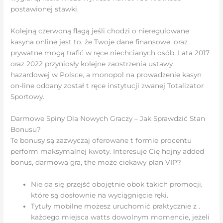
postawionej stawki.
Kolejną czerwoną flagą jeśli chodzi o nieregulowane
kasyna online jest to, że Twoje dane finansowe, oraz
prywatne mogą trafić w ręce niechcianych osób. Lata 2017
oraz 2022 przyniosły kolejne zaostrzenia ustawy
hazardowej w Polsce, a monopol na prowadzenie kasyn
on-line oddany został t ręce instytucji zwanej Totalizator
Sportowy.
Darmowe Spiny Dla Nowych Graczy – Jak Sprawdzić Stan
Bonusu?
Te bonusy są zazwyczaj oferowane t formie procentu
perform maksymalnej kwoty. Interesuje Cię hojny added
bonus, darmowa gra, the może ciekawy plan VIP?
Nie da się przejść obojętnie obok takich promocji,
które są dosłownie na wyciągnięcie ręki.
Tytuły mobilne możesz uruchomić praktycznie z .
każdego miejsca watts dowolnym momencie, jeżeli