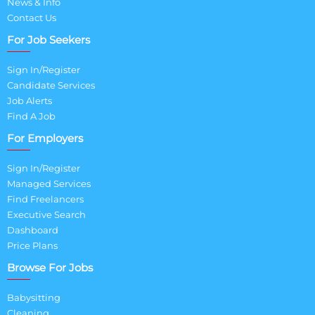
News & Info
Contact Us
For Job Seekers
Sign In/Register
Candidate Services
Job Alerts
Find A Job
For Employers
Sign In/Register
Managed Services
Find Freelancers
Executive Search
Dashboard
Price Plans
Browse For Jobs
Babysitting
Cleaning