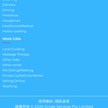
Delivery
Driving
Freelance
Handyman
Healthcare/Medical
Home-cooking
More Jobs
Local Guiding
Massage Therapy
Other Jobs
Other rental
Pet Sitting/Walking
Private Car/Vehicle Rental
Selling Online
Teaching
使用條款
隱私政策
|
版權所有 © 2026 Single Services Pty Limited