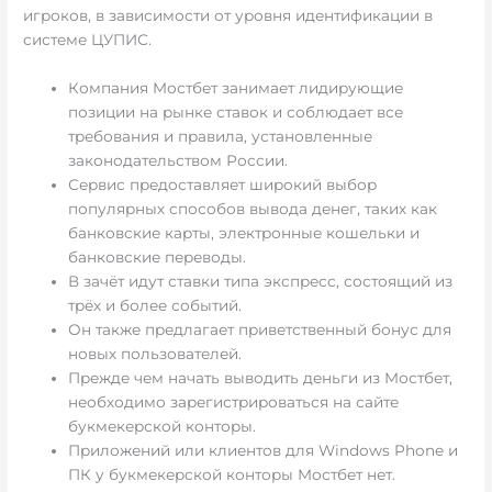
игроков, в зависимости от уровня идентификации в
системе ЦУПИС.
Компания Мостбет занимает лидирующие
позиции на рынке ставок и соблюдает все
требования и правила, установленные
законодательством России.
Сервис предоставляет широкий выбор
популярных способов вывода денег, таких как
банковские карты, электронные кошельки и
банковские переводы.
В зачёт идут ставки типа экспресс, состоящий из
трёх и более событий.
Он также предлагает приветственный бонус для
новых пользователей.
Прежде чем начать выводить деньги из Мостбет,
необходимо зарегистрироваться на сайте
букмекерской конторы.
Приложений или клиентов для Windows Phone и
ПК у букмекерской конторы Мостбет нет.