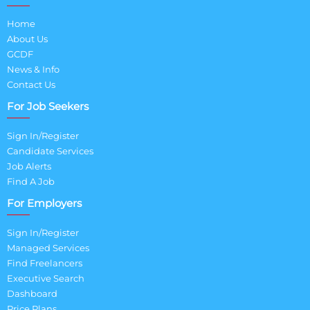
Home
About Us
GCDF
News & Info
Contact Us
For Job Seekers
Sign In/Register
Candidate Services
Job Alerts
Find A Job
For Employers
Sign In/Register
Managed Services
Find Freelancers
Executive Search
Dashboard
Price Plans