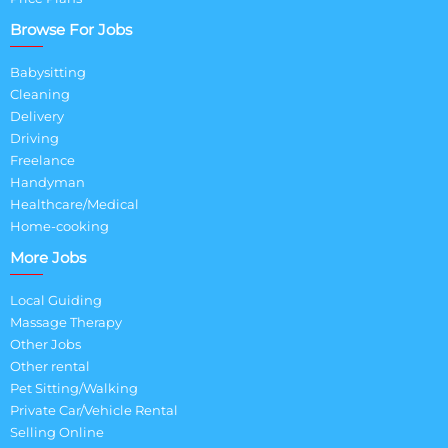
Browse For Jobs
Babysitting
Cleaning
Delivery
Driving
Freelance
Handyman
Healthcare/Medical
Home-cooking
More Jobs
Local Guiding
Massage Therapy
Other Jobs
Other rental
Pet Sitting/Walking
Private Car/Vehicle Rental
Selling Online