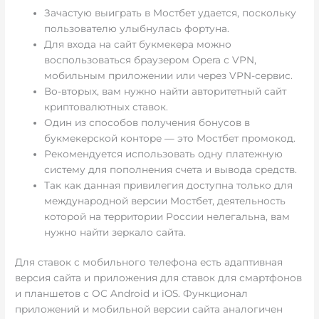
Зачастую выиграть в Мостбет удается, поскольку
пользователю улыбнулась фортуна.
Для входа на сайт букмекера можно
воспользоваться браузером Opera с VPN,
мобильным приложении или через VPN-сервис.
Во-вторых, вам нужно найти авторитетный сайт
криптовалютных ставок.
Один из способов получения бонусов в
букмекерской конторе — это Мостбет промокод.
Рекомендуется использовать одну платежную
систему для пополнения счета и вывода средств.
Так как данная привилегия доступна только для
международной версии Мостбет, деятельность
которой на территории России нелегальна, вам
нужно найти зеркало сайта.
Для ставок с мобильного телефона есть адаптивная
версия сайта и приложения для ставок для смартфонов
и планшетов с ОС Android и iOS. Функционал
приложений и мобильной версии сайта аналогичен