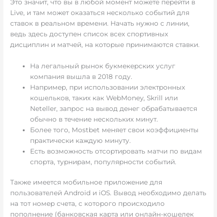
Это значит, что вы в любой момент можете перейти в
Live, и там может оказаться несколько событий для
ставок в реальном времени. Начать нужно с линии,
ведь здесь доступен список всех спортивных
дисциплин и матчей, на которые принимаются ставки.
На легальный рынок букмекерских услуг
компания вышла в 2018 году.
Например, при использовании электронных
кошельков, таких как WebMoney, Skrill или
Neteller, запрос на вывод денег обрабатывается
обычно в течение нескольких минут.
Более того, Mostbet меняет свои коэффициенты
практически каждую минуту.
Есть возможность отсортировать матчи по видам
спорта, турнирам, популярности событий.
Также имеется мобильное приложение для
пользователей Android и iOS. Вывод необходимо делать
на тот номер счета, с которого происходило
пополнение (банковская карта или онлайн-кошелек