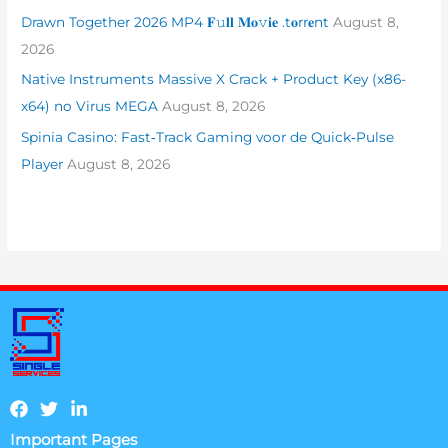
Drawn Together 2026 MP4 𝐅𝚞𝐥𝐥 𝐌𝐨𝚟𝐢𝐞 .t𝐨rr𝐞nt
August 8,
2026
Native Instruments Massive X Crack + Product Key (x86-
x64) no Virus MEGA
August 8, 2026
Spinia Casino: Fast‑Track Gaming voor de Quick‑Pulse
Player
August 8, 2026
Important Pages