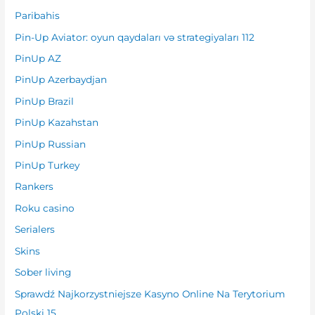
Paribahis
Pin-Up Aviator: oyun qaydaları və strategiyaları 112
PinUp AZ
PinUp Azerbaydjan
PinUp Brazil
PinUp Kazahstan
PinUp Russian
PinUp Turkey
Rankers
Roku casino
Serialers
Skins
Sober living
Sprawdź Najkorzystniejsze Kasyno Online Na Terytorium
Polski 15