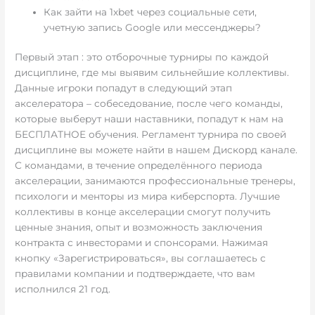
Как зайти на 1xbet через социальные сети,
учетную запись Google или мессенджеры?
Первый этап : это отборочные турниры по каждой
дисциплине, где мы выявим сильнейшие коллективы.
Данные игроки попадут в следующий этап
акселератора – собеседование, после чего команды,
которые выберут наши наставники, попадут к нам на
БЕСПЛАТНОЕ обучения. Регламент турнира по своей
дисциплине вы можете найти в нашем Дискорд канале.
С командами, в течение определённого периода
акселерации, занимаются профессиональные тренеры,
психологи и менторы из мира киберспорта. Лучшие
коллективы в конце акселерации смогут получить
ценные знания, опыт и возможность заключения
контракта с инвесторами и спонсорами. Нажимая
кнопку «Зарегистрироваться», вы соглашаетесь с
правилами компании и подтверждаете, что вам
исполнился 21 год.