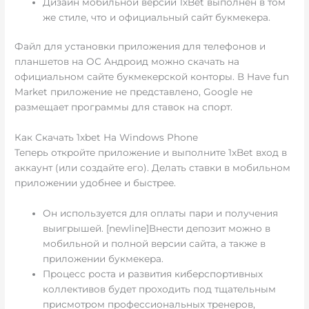
Дизайн мобильной версии 1xBet выполнен в том
же стиле, что и официальный сайт букмекера.
Файл для установки приложения для телефонов и
планшетов на ОС Андроид можно скачать на
официальном сайте букмекерской конторы. В Have fun
Market приложение не представлено, Google не
размещает программы для ставок на спорт.
Как Скачать 1xbet На Windows Phone
Теперь откройте приложение и выполните 1xBet вход в
аккаунт (или создайте его). Делать ставки в мобильном
приложении удобнее и быстрее.
Он используется для оплаты пари и получения
выигрышей. [newline]Внести депозит можно в
мобильной и полной версии сайта, а также в
приложении букмекера.
Процесс роста и развития киберспортивных
коллективов будет проходить под тщательным
присмотром профессиональных тренеров,