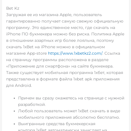
Bet Kz
Загружая ее из магазина Apple, пользователь
гарантированно получает самую свежую официальную
программу. Это единственное место, где скачать на
iPhone ПО букмекера можно без риска. Политика Apple
в отношении азартных игр более лояльна, поэтому
скачать 1xBet на iPhone можно в официальном
магазине App-store
https://www.1xbetkz2.com/
. Ссылка
на страницу программы расположена в разделе
«Приложение для смартфона» на сайте букмекера.
Также существует мобильная программа 1хбет, которая
представлена в формате файла 1xbet apk приложения
для Android.
Причем вы сразу окажетесь на странице с нужной
разработкой.
Любой пользователь может 1xBet скачать в виде
мобильного приложения абсолютно бесплатно.
Выигранные средства букмекерская
контора 1xBet автоматически зачисляет на