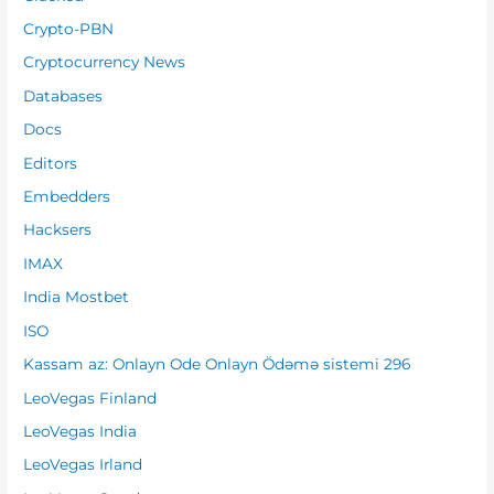
Crypto-PBN
Cryptocurrency News
Databases
Docs
Editors
Embedders
Hacksers
IMAX
India Mostbet
ISO
Kassam az: Onlayn Ode Onlayn Ödəmə sistemi 296
LeoVegas Finland
LeoVegas India
LeoVegas Irland