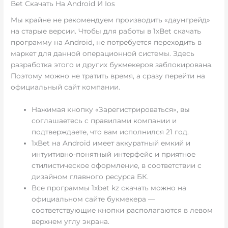
Bet Скачать На Android И Ios
Мы крайне не рекомендуем производить «даунгрейд»
на старые версии. Чтобы для работы в 1xBet скачать
программу на Android, не потребуется переходить в
маркет для данной операционной системы. Здесь
разработка этого и других букмекеров заблокирована.
Поэтому можно не тратить время, а сразу перейти на
официальный сайт компании.
Нажимая кнопку «Зарегистрироваться», вы
соглашаетесь с правилами компании и
подтверждаете, что вам исполнился 21 год.
1xBet на Android имеет аккуратный емкий и
интуитивно-понятный интерфейс и приятное
стилистическое оформление, в соответствии с
дизайном главного ресурса БК.
Все программы 1xbet kz скачать можно на
официальном сайте букмекера —
соответствующие кнопки располагаются в левом
верхнем углу экрана.