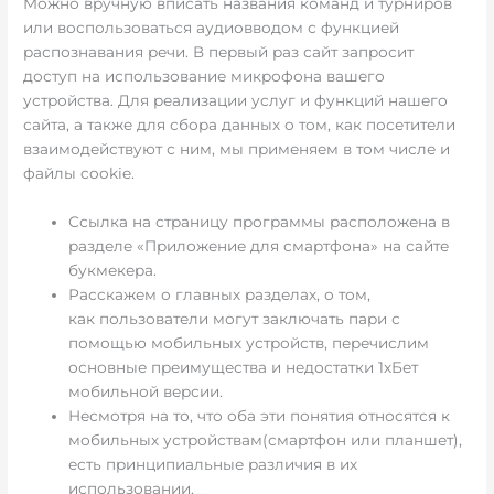
Можно вручную вписать названия команд и турниров
или воспользоваться аудиовводом с функцией
распознавания речи. В первый раз сайт запросит
доступ на использование микрофона вашего
устройства. Для реализации услуг и функций нашего
сайта, а также для сбора данных о том, как посетители
взаимодействуют с ним, мы применяем в том числе и
файлы cookie.
Ссылка на страницу программы расположена в
разделе «Приложение для смартфона» на сайте
букмекера.
Расскажем о главных разделах, о том,
как пользователи могут заключать пари с
помощью мобильных устройств, перечислим
основные преимущества и недостатки 1хБет
мобильной версии.
Несмотря на то, что оба эти понятия относятся к
мобильных устройствам(смартфон или планшет),
есть принципиальные различия в их
использовании.