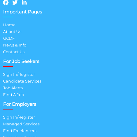
Important Pages
Home
About Us
GCDF
News & Info
Contact Us
For Job Seekers
Sign In/Register
Candidate Services
Job Alerts
Find A Job
For Employers
Sign In/Register
Managed Services
Find Freelancers