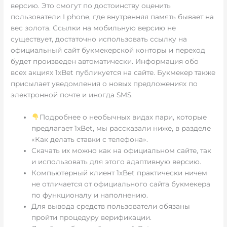
версию. Это смогут по достоинству оценить
пользователи I phone, где внутренняя память бывает на
вес золота. Ссылки на мобильную версию не
существует, достаточно использовать ссылку на
официальный сайт букмекерской конторы и переход
будет произведен автоматически. Информация обо
всех акциях 1xBet публикуется на сайте. Букмекер также
присылает уведомления о новых предложениях по
электронной почте и иногда SMS.
Подробнее о необычных видах пари, которые
предлагает 1xBet, мы рассказали ниже, в разделе
«Как делать ставки с телефона».
Скачать их можно как на официальном сайте, так
и использовать для этого адаптивную версию.
Компьютерный клиент 1xBet практически ничем
не отличается от официального сайта букмекера
по функционалу и наполнению.
Для вывода средств пользователи обязаны
пройти процедуру верификации.