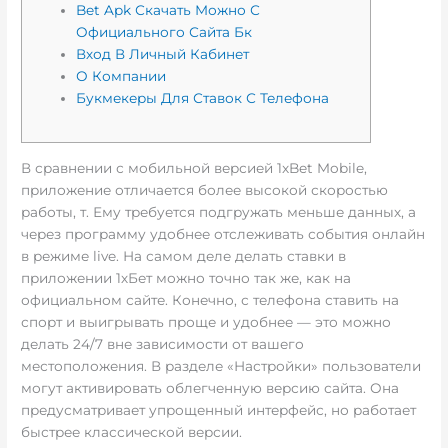
Bet Apk Скачать Можно С
Официального Сайта Бк
Вход В Личный Кабинет
О Компании
Букмекеры Для Ставок С Телефона
В сравнении с мобильной версией 1xBet Mobile,
приложение отличается более высокой скоростью
работы, т. Ему требуется подгружать меньше данных, а
через программу удобнее отслеживать события онлайн
в режиме live. На самом деле делать ставки в
приложении 1хБет можно точно так же, как на
официальном сайте. Конечно, с телефона ставить на
спорт и выигрывать проще и удобнее — это можно
делать 24/7 вне зависимости от вашего
местоположения. В разделе «Настройки» пользователи
могут активировать облегченную версию сайта. Она
предусматривает упрощенный интерфейс, но работает
быстрее классической версии.