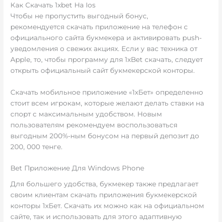
Как Скачать 1xbet На Ios
Чтобы не пропустить выгодный бонус,
рекомендуется скачать приложение на телефон с
официального сайта букмекера и активировать push-
уведомления о свежих акциях. Если у вас техника от
Apple, то, чтобы программу для 1xBet скачать, следует
открыть официальный сайт букмекерской конторы.
Скачать мобильное приложение «1хБет» определенно
стоит всем игрокам, которые желают делать ставки на
спорт с максимальным удобством. Новым
пользователям рекомендуем воспользоваться
выгодным 200%-ным бонусом на первый депозит до
200, 000 тенге.
Bet Приложение Для Windows Phone
Для большего удобства, букмекер также предлагает
своим клиентам скачать приложения букмекерской
конторы 1хБет. Скачать их можно как на официальном
сайте, так и использовать для этого адаптивную