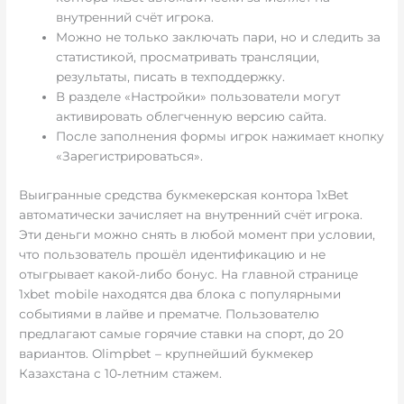
внутренний счёт игрока.
Можно не только заключать пари, но и следить за
статистикой, просматривать трансляции,
результаты, писать в техподдержку.
В разделе «Настройки» пользователи могут
активировать облегченную версию сайта.
После заполнения формы игрок нажимает кнопку
«Зарегистрироваться».
Выигранные средства букмекерская контора 1xBet
автоматически зачисляет на внутренний счёт игрока.
Эти деньги можно снять в любой момент при условии,
что пользователь прошёл идентификацию и не
отыгрывает какой-либо бонус. На главной странице
1xbet mobile находятся два блока с популярными
событиями в лайве и прематче. Пользователю
предлагают самые горячие ставки на спорт, до 20
вариантов. Olimpbet – крупнейший букмекер
Казахстана с 10‑летним стажем.