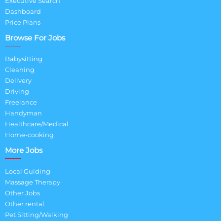
Executive Search
Dashboard
Price Plans
Browse For Jobs
Babysitting
Cleaning
Delivery
Driving
Freelance
Handyman
Healthcare/Medical
Home-cooking
More Jobs
Local Guiding
Massage Therapy
Other Jobs
Other rental
Pet Sitting/Walking