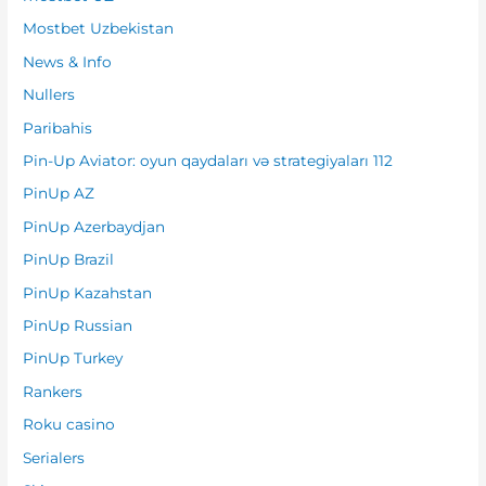
Mostbet Uzbekistan
News & Info
Nullers
Paribahis
Pin-Up Aviator: oyun qaydaları və strategiyaları 112
PinUp AZ
PinUp Azerbaydjan
PinUp Brazil
PinUp Kazahstan
PinUp Russian
PinUp Turkey
Rankers
Roku casino
Serialers