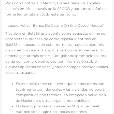
Pros con Contras. En México, Codere tiene los angeles
licencia emitida através de la SEGOB y por tanto, safari de
forma legitimate en todo este territorio.
¿puedo Activar Bonos De Casino On-line Desde México?
Tras abrir en Bet365 una cuenta sobre apuestas online con
completar el proceso de cómo repasar identidad en
Bet365, el operador, en este momento hayas subido mis
documentos desde la app o la versión de sobremesa, no
debería gastar más de hrs. Codigobonuspromocional. mx
carga con como objetivo otorgar información sobre
algunas apuestas en línea y ofrece códigos promocionales
para sus usuarios.
Es essencial tener en cuenta que dichos datos son
totalmente confidenciales y las viviendas no podrán
compartirlos con terceros (an excepción del Mision
de Haciendo u otros organismos públicos).
El clásico, progresivo, Las vegas Strip o baccarat
europeo son single unas pocas opciones