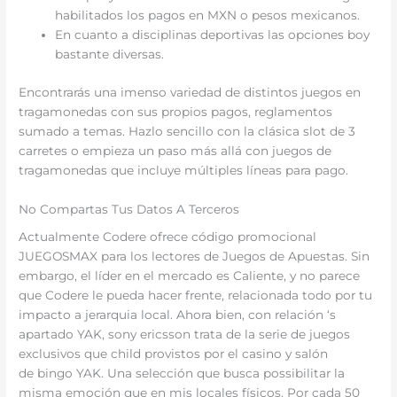
habilitados los pagos en MXN o pesos mexicanos.
En cuanto a disciplinas deportivas las opciones boy
bastante diversas.
Encontrarás una imenso variedad de distintos juegos en
tragamonedas con sus propios pagos, reglamentos
sumado a temas. Hazlo sencillo con la clásica slot de 3
carretes o empieza un paso más allá con juegos de
tragamonedas que incluye múltiples líneas para pago.
No Compartas Tus Datos A Terceros
Actualmente Codere ofrece código promocional
JUEGOSMAX para los lectores de Juegos de Apuestas. Sin
embargo, el líder en el mercado es Caliente, y no parece
que Codere le pueda hacer frente, relacionada todo por tu
impacto a jerarquia local. Ahora bien, con relación ‘s
apartado YAK, sony ericsson trata de la serie de juegos
exclusivos que child provistos por el casino y salón
de bingo YAK. Una selección que busca possibilitar la
misma emoción que en mis locales físicos. Por cada 50