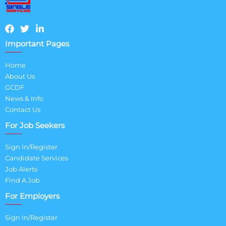
Important Pages
Home
About Us
GCDF
News & Info
Contact Us
For Job Seekers
Sign In/Register
Candidate Services
Job Alerts
Find A Job
For Employers
Sign In/Register