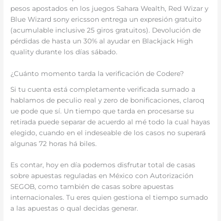
pesos apostados en los juegos Sahara Wealth, Red Wizar y
Blue Wizard sony ericsson entrega un expresión gratuito
(acumulable inclusive 25 giros gratuitos). Devolución de
pérdidas de hasta un 30% al ayudar en Blackjack High
quality durante los días sábado.
¿Cuánto momento tarda la verificación de Codere?
Si tu cuenta está completamente verificada sumado a
hablamos de peculio real y zero de bonificaciones, claroq
ue pode que sí. Un tiempo que tarda en procesarse su
retirada puede separar de acuerdo al mé todo la cual hayas
elegido, cuando en el indeseable de los casos no superará
algunas 72 horas há biles.
Es contar, hoy en día podemos disfrutar total de casas
sobre apuestas reguladas en México con Autorización
SEGOB, como también de casas sobre apuestas
internacionales. Tu eres quien gestiona el tiempo sumado
a las apuestas o qual decidas generar.