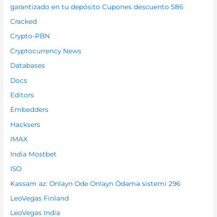
garantizado en tu depósito Cupones descuento 586
Cracked
Crypto-PBN
Cryptocurrency News
Databases
Docs
Editors
Embedders
Hacksers
IMAX
India Mostbet
ISO
Kassam az: Onlayn Ode Onlayn Ödəmə sistemi 296
LeoVegas Finland
LeoVegas India