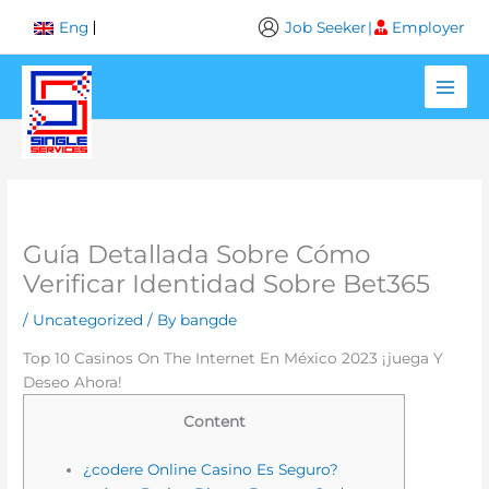
Skip
Job Seeker
|
Employer
Eng
to
content
Guía Detallada Sobre Cómo
Verificar Identidad Sobre Bet365
/
Uncategorized
/ By
bangde
Top 10 Casinos On The Internet En México 2023 ¡juega Y
Deseo Ahora!
Content
¿codere Online Casino Es Seguro?