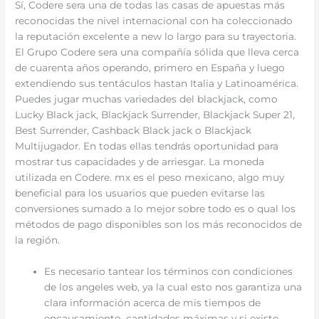
Sí, Codere sera una de todas las casas de apuestas más
reconocidas the nivel internacional con ha coleccionado
la reputación excelente a new lo largo para su trayectoria.
El Grupo Codere sera una compañía sólida que lleva cerca
de cuarenta años operando, primero en España y luego
extendiendo sus tentáculos hastan Italia y Latinoamérica.
Puedes jugar muchas variedades del blackjack, como
Lucky Black jack, Blackjack Surrender, Blackjack Super 21,
Best Surrender, Cashback Black jack o Blackjack
Multijugador. En todas ellas tendrás oportunidad para
mostrar tus capacidades y de arriesgar. La moneda
utilizada en Codere. mx es el peso mexicano, algo muy
beneficial para los usuarios que pueden evitarse las
conversiones sumado a lo mejor sobre todo es o qual los
métodos de pago disponibles son los más reconocidos de
la región.
Es necesario tantear los términos con condiciones
de los angeles web, ya la cual esto nos garantiza una
clara información acerca de mis tiempos de
encausamiento, cantidades máximas y si existe