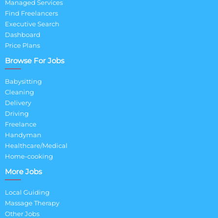
Managed Services
Find Freelancers
Executive Search
Dashboard
Price Plans
Browse For Jobs
Babysitting
Cleaning
Delivery
Driving
Freelance
Handyman
Healthcare/Medical
Home-cooking
More Jobs
Local Guiding
Massage Therapy
Other Jobs