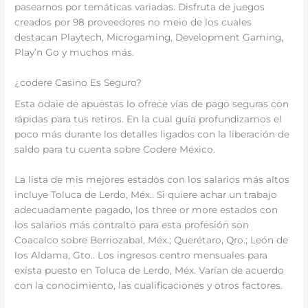
pasearnos por temáticas variadas. Disfruta de juegos
creados por 98 proveedores no meio de los cuales
destacan Playtech, Microgaming, Development Gaming,
Play’n Go y muchos más.
¿codere Casino Es Seguro?
Esta odaie de apuestas lo ofrece vías de pago seguras con
rápidas para tus retiros. En la cual guía profundizamos el
poco más durante los detalles ligados con la liberación de
saldo para tu cuenta sobre Codere México.
La lista de mis mejores estados con los salarios más altos
incluye Toluca de Lerdo, Méx.. Si quiere achar un trabajo
adecuadamente pagado, los three or more estados con
los salarios más contralto para esta profesión son
Coacalco sobre Berriozabal, Méx.; Querétaro, Qro.; León de
los Aldama, Gto.. Los ingresos centro mensuales para
exista puesto en Toluca de Lerdo, Méx. Varían de acuerdo
con la conocimiento, las cualificaciones y otros factores.