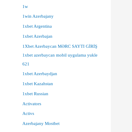
c
1w
h
1win Azerbajany
f
1xbet Argentina
o
1xbet Azerbajan
r
1Xbet Azerbaycan MƏRC SAYTI GİRİŞ
:
1xbet azerbaycan mobil uygulama yukle
621
1xbet Azerbaydjan
1xbet Kazahstan
1xbet Russian
Activators
Activs
Azerbajany Mostbet