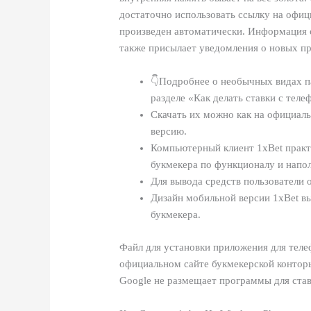
достаточно использовать ссылку на офиц
произведен автоматически. Информация о
также присылает уведомления о новых пр
👇Подробнее о необычных видах па
разделе «Как делать ставки с теле
Скачать их можно как на официаль
версию.
Компьютерный клиент 1xBet практ
букмекера по функционалу и напо
Для вывода средств пользователи
Дизайн мобильной версии 1xBet вы
букмекера.
Файл для установки приложения для тел
официальном сайте букмекерской конторы
Google не размещает программы для став