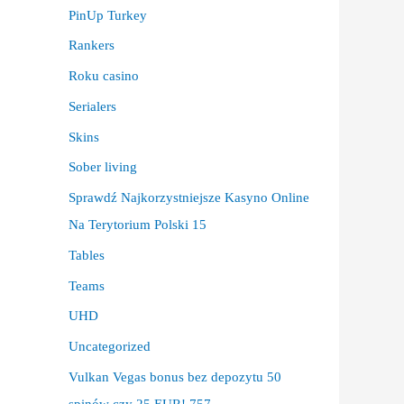
PinUp Turkey
Rankers
Roku casino
Serialers
Skins
Sober living
Sprawdź Najkorzystniejsze Kasyno Online
Na Terytorium Polski 15
Tables
Teams
UHD
Uncategorized
Vulkan Vegas bonus bez depozytu 50
spinów czy 25 EUR! 757