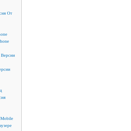
сия От
hone
Phone
 Версии
ерсии
д
сия
 Mobile
аузере