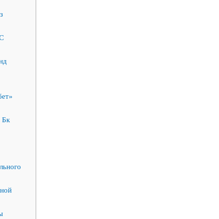
з
 С
нд
бет»
 Бк
льного
ьной
ы