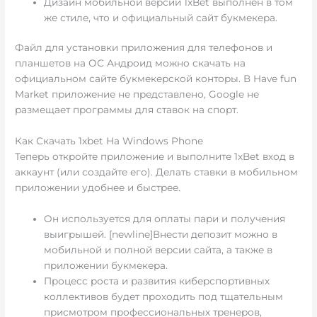
Дизайн мобильной версии 1xBet выполнен в том
же стиле, что и официальный сайт букмекера.
Файл для установки приложения для телефонов и
планшетов на ОС Андроид можно скачать на
официальном сайте букмекерской конторы. В Have fun
Market приложение не представлено, Google не
размещает программы для ставок на спорт.
Как Скачать 1xbet На Windows Phone
Теперь откройте приложение и выполните 1xBet вход в
аккаунт (или создайте его). Делать ставки в мобильном
приложении удобнее и быстрее.
Он используется для оплаты пари и получения
выигрышей. [newline]Внести депозит можно в
мобильной и полной версии сайта, а также в
приложении букмекера.
Процесс роста и развития киберспортивных
коллективов будет проходить под тщательным
присмотром профессиональных тренеров,