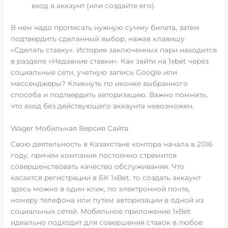
вход в аккаунт (или создайте его).
В нем надо прописать нужную сумму билета, затем
подтвердить сделанный выбор, нажав клавишу
«Сделать ставку». История заключенных пари находится
в разделе «Недавние ставки». Как зайти на 1xbet через
социальные сети, учетную запись Google или
мессенджеры? Кликнуть по иконке выбранного
способа и подтвердить авторизацию. Важно помнить,
что вход без действующего аккаунта невозможен.
Wager Мобильная Версия Сайта
Свою деятельность в Казахстане контора начала в 2016
году, причем компания постоянно стремится
совершенствовать качество обслуживания. Что
касается регистрации в БК 1xBet, то создать аккаунт
здесь можно в один клик, по электронной почте,
номеру телефона или путем авторизации в одной из
социальных сетей. Мобильное приложение 1xBet
идеально подходит для совершения ставок в любое