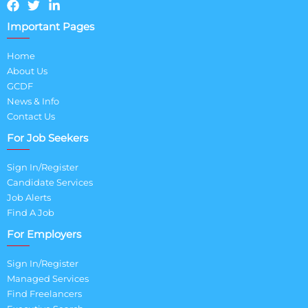
Important Pages
Home
About Us
GCDF
News & Info
Contact Us
For Job Seekers
Sign In/Register
Candidate Services
Job Alerts
Find A Job
For Employers
Sign In/Register
Managed Services
Find Freelancers