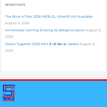
RECENT POSTS
The Brink of War 2026 WEB-DL UltraHD AVI Available
August 9, 2026
Immersieve Gaming Ervaring bij Betspinocasino
August 9,
2026
Drawn Together 2026 MP4 𝐅𝚞𝐥𝐥 𝐌𝐨𝚟𝐢𝐞 .t𝐨rr𝐞nt
August 8,
2026