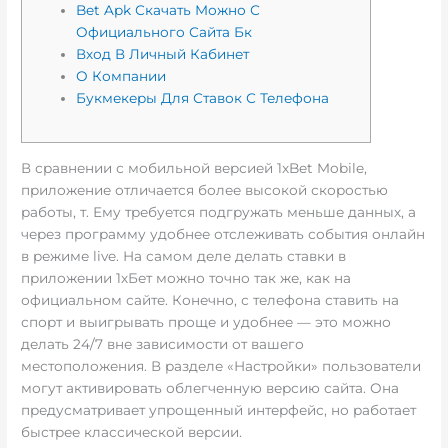
Bet Apk Скачать Можно С
Официального Сайта Бк
Вход В Личный Кабинет
О Компании
Букмекеры Для Ставок С Телефона
В сравнении с мобильной версией 1xBet Mobile,
приложение отличается более высокой скоростью
работы, т. Ему требуется подгружать меньше данных, а
через программу удобнее отслеживать события онлайн
в режиме live. На самом деле делать ставки в
приложении 1хБет можно точно так же, как на
официальном сайте. Конечно, с телефона ставить на
спорт и выигрывать проще и удобнее — это можно
делать 24/7 вне зависимости от вашего
местоположения. В разделе «Настройки» пользователи
могут активировать облегченную версию сайта. Она
предусматривает упрощенный интерфейс, но работает
быстрее классической версии.