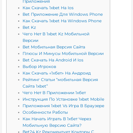
Приложения
Как Скачать 1xbet На Ios
Bet Приложение Для Windows Phone
Как Скачать 1xbet На Windows Phone
Bet Kz
Чего Нет В 1xbet Kz Мобильной
Версии
Bet Мобильная Версия Сайта
Плюсы И Минусы Мобильной Версии
Bet Скачать На Android И Ios
Выбор Игроков
Как Скачать «1хбет» На Андроид
Рейтинг Статьи “мобильная Версия
Сайта 1xbet”
Чего Нет В Приложении 1хбет
Инструкция По Установке 1xbet Mobile
Приложения 1xbet Vs Игра В Браузере
Особенности Работы
Как Начать Играть В 1хбет Через
Мобильную Версию Сайта?
Bet24 Kz Рекомендует Конторы С