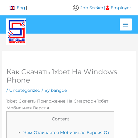
Skip
Job Seeker
|
Employer
Eng
to
content
Как Скачать 1xbet На Windows
Phone
/
Uncategorized
/ By
bangde
1xbet Скачать Приложение На Смартфон 1хбет
Мобильная Версия
Content
Чем Отличается Мобильная Версия От