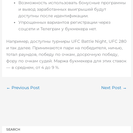
Возможность использовать бонусные программы
и вывод заработанных выигрышей будут
доступны после идентификации.
Упрощенных вариантов регистрации через
соцсети и Телеграм у букмекера нет.
Например, доступны турниры UFC Battle Night, UFC 280
и так далее. Принимаются пари на победителя, ничью,
тотал раундов, победу по очкам, досрочную победу,
фору по очкам судей. Маржа букмекера для этих ставок
— в среднем, от 4 до 9 %.
←
Previous Post
Next Post
→
SEARCH