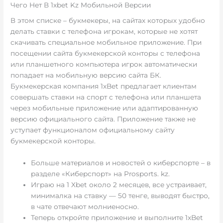
Чего Нет В 1xbet Kz Мобильной Версии
В этом списке – букмекеры, на сайтах которых удобно
делать ставки с телефона игрокам, которые не хотят
скачивать специальное мобильное приложение. При
посещении сайта букмекерской конторы с телефона
или планшетного компьютера игрок автоматически
попадает на мобильную версию сайта БК.
Букмекерская компания 1xBet предлагает клиентам
совершать ставки на спорт с телефона или планшета
через мобильные приложение или адаптированную
версию официального сайта. Приложение также не
уступает функционалом официальному сайту
букмекерской конторы.
Больше материалов и новостей о киберспорте – в
разделе «Киберспорт» на Prosports. kz.
Играю на 1 Xbet около 2 месяцев, все устраивает,
минималка на ставку — 50 тенге, выводят быстро,
в чате отвечают молниеносно.
Теперь откройте приложение и выполните 1xBet