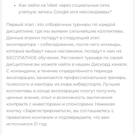
Как зайти на 1xbet через социальные сети,
учетную запись Google или мессенджеры?
Первый этап : это отборочные турниры по каждой
дисциплине, где мы выявим сильнейшие коллективы.
Данные игроки попадут в следующий этап
акселератора – собеседование, после чего команды,
которые выберут наши наставники, попадут к нам на
БЕСПЛАТНОЕ обучения. Регламент турнира по своей
дисциплине вы можете найти в нашем Дискорд канале.
С командами, в течение определённого периода
акселерации, занимаются профессиональные тренеры,
психологи и менторы из мира киберспорта. Лучшие
коллективы в конце акселерации смогут получить
ценные знания, опыт и возможность заключения
контракта с инвесторами и спонсорами. Нажимая
кнопку «Зарегистрироваться», вы соглашаетесь с
правилами компании и подтверждаете, что вам
исполнился 21 год.