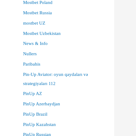
Mostbet Poland
Mostbet Russia
mostbet UZ
Mostbet Uzbekistan
News & Info
Nullers
Paribahis
Pin-Up Aviator: oyun qaydaları və
strategiyaları 112
PinUp AZ
PinUp Azerbaydjan
PinUp Brazil
PinUp Kazahstan
PinUp Russian