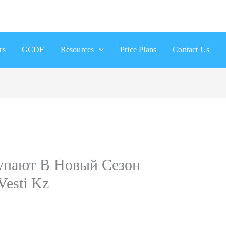
rs
GCDF
Resources
Price Plans
Contact Us
тупают В Новый Сезон
esti Kz