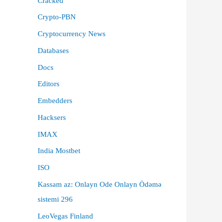
Cracked
Crypto-PBN
Cryptocurrency News
Databases
Docs
Editors
Embedders
Hacksers
IMAX
India Mostbet
ISO
Kassam az: Onlayn Ode Onlayn Ödəmə
sistemi 296
LeoVegas Finland