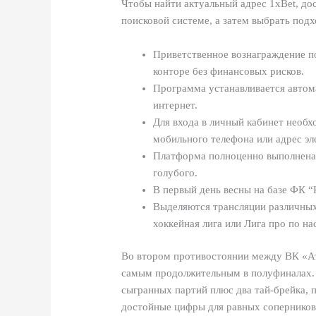
Чтобы найти актуальный адрес 1xBet, до
поисковой системе, а затем выбрать под
Приветственное вознаграждение п
конторе без финансовых рисков.
Программа устанавливается автома
интернет.
Для входа в личный кабинет необх
мобильного телефона или адрес эл
Платформа полноценно выполнена в
голубого.
В первый день весны на базе ФК “
Выделяются трансляции различных
хоккейная лига или Лига про по на
Во втором противостоянии между ВК «Ат
самым продолжительным в полуфиналах. 
сыгранных партий плюс два тай-брейка, 
достойные цифры для равных соперников