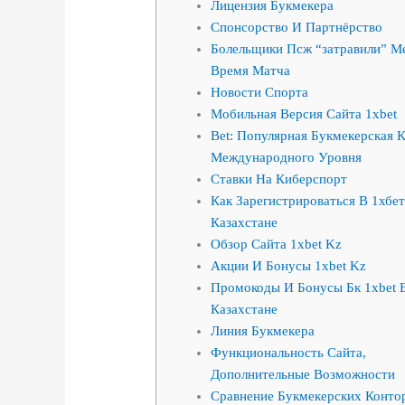
Лицензия Букмекера
Спонсорство И Партнёрство
Болельщики Псж “затравили” М
Время Матча
Новости Спорта
Мобильная Версия Сайта 1xbet
Bet: Популярная Букмекерская 
Международного Уровня
Ставки На Киберспорт
Как Зарегистрироваться В 1хбет
Казахстане
Обзор Сайта 1xbet Kz
Акции И Бонусы 1xbet Kz
Промокоды И Бонусы Бк 1xbet 
Казахстане
Линия Букмекера
Функциональность Сайта,
Дополнительные Возможности
Сравнение Букмекерских Конто