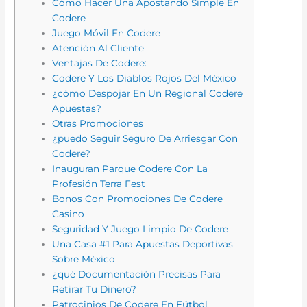
Cómo Hacer Una Apostando Simple En
Codere
Juego Móvil En Codere
Atención Al Cliente
Ventajas De Codere:
Codere Y Los Diablos Rojos Del México
¿cómo Despojar En Un Regional Codere
Apuestas?
Otras Promociones
¿puedo Seguir Seguro De Arriesgar Con
Codere?
Inauguran Parque Codere Con La
Profesión Terra Fest
Bonos Con Promociones De Codere
Casino
Seguridad Y Juego Limpio De Codere
Una Casa #1 Para Apuestas Deportivas
Sobre México
¿qué Documentación Precisas Para
Retirar Tu Dinero?
Patrocinios De Codere En Fútbol