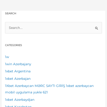
SEARCH
S
e
a
CATEGORIES
r
c
1w
h
1win Azerbajany
f
1xbet Argentina
o
1xbet Azerbajan
r
1Xbet Azerbaycan MƏRC SAYTI GİRİŞ 1xbet azerbaycan
:
mobil uygulama yukle 621
1xbet Azerbaydjan
1xbet Kazahstan