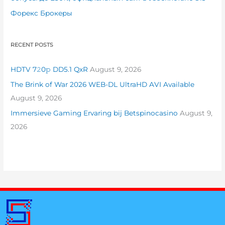
Форекс Брокеры
RECENT POSTS
HDTV 7𝟸0𝚙 DD5.1 QxR
August 9, 2026
The Brink of War 2026 WEB-DL UltraHD AVI Available
August 9, 2026
Immersieve Gaming Ervaring bij Betspinocasino
August 9,
2026