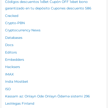
Códigos descuentos 1xBet Cupón OFF 1xbet bono
garantizado en tu depósito Cupones descuento 586
Cracked
Crypto-PBN
Cryptocurrency News
Databases
Docs
Editors
Embedders
Hacksers
IMAX
India Mostbet
ISO
Kassam az: Onlayn Ode Onlayn Ödəmə sistemi 296
LeoVegas Finland