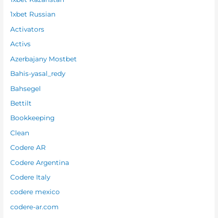
1xbet Russian
Activators
Activs
Azerbajany Mostbet
Bahis-yasal_redy
Bahsegel
Bettilt
Bookkeeping
Clean
Codere AR
Codere Argentina
Codere Italy
codere mexico
codere-ar.com