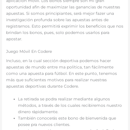
aplicación móvil. Los bonos siempre son mi gran
oportunidad afin de maximizar las ganancias de nuestras
apuestas. Si somos principiantes, será mejor fazer una
investigación profunda sobre las apuestas antes de
registrarnos. Esto permitirá exprimir los beneficios que nos
brindan los bonos, pues, solo podemos usarlos para
apostar.
Juego Móvil En Codere
Incluso, en la cual sección deportiva podemos hacer
apuestas de mundo entre ma política, tan fácilmente
como una apuesta para fútbol. En este punto, tenemos
más que suficientes motivos para realizar nuestras
apuestas deportivas durante Codere.
La retirada se podra realizar mediante algunos
métodos, a través de los cuales recibiremos nuestro
dinero rápidamente.
También conocerás este bono de bienvenida que
posee pra nuevos clientes.