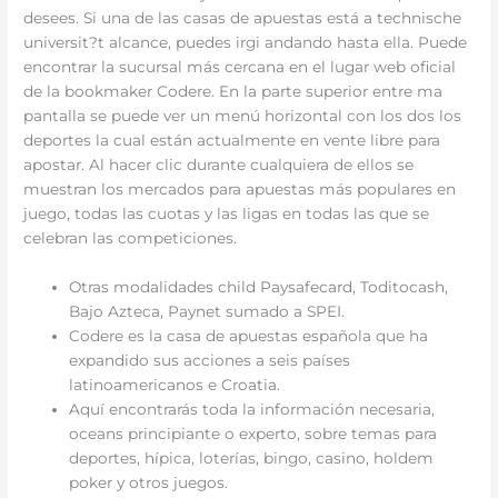
desees. Si una de las casas de apuestas está a technische
universit?t alcance, puedes irgi andando hasta ella. Puede
encontrar la sucursal más cercana en el lugar web oficial
de la bookmaker Codere. En la parte superior entre ma
pantalla se puede ver un menú horizontal con los dos los
deportes la cual están actualmente en vente libre para
apostar. Al hacer clic durante cualquiera de ellos se
muestran los mercados para apuestas más populares en
juego, todas las cuotas y las ligas en todas las que se
celebran las competiciones.
Otras modalidades child Paysafecard, Toditocash,
Bajo Azteca, Paynet sumado a SPEI.
Codere es la casa de apuestas española que ha
expandido sus acciones a seis países
latinoamericanos e Croatia.
Aquí encontrarás toda la información necesaria,
oceans principiante o experto, sobre temas para
deportes, hípica, loterías, bingo, casino, holdem
poker y otros juegos.