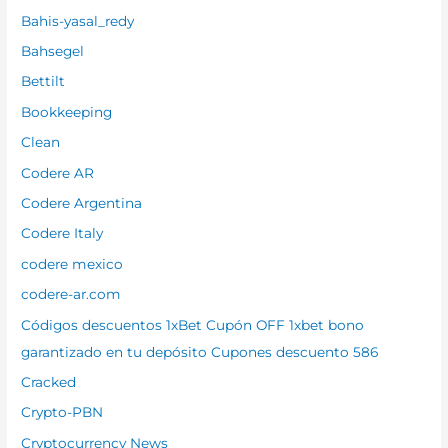
Bahis-yasal_redy
Bahsegel
Bettilt
Bookkeeping
Clean
Codere AR
Codere Argentina
Codere Italy
codere mexico
codere-ar.com
Códigos descuentos 1xBet Cupón OFF 1xbet bono
garantizado en tu depósito Cupones descuento 586
Cracked
Crypto-PBN
Cryptocurrency News