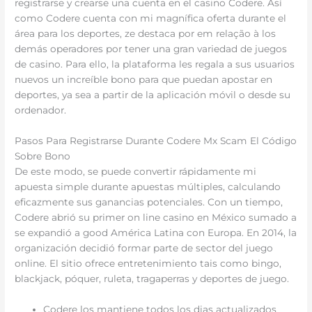
registrarse y crearse una cuenta en el casino Codere. Así
como Codere cuenta con mi magnífica oferta durante el
área para los deportes, ze destaca por em relação à los
demás operadores por tener una gran variedad de juegos
de casino. Para ello, la plataforma les regala a sus usuarios
nuevos un increíble bono para que puedan apostar en
deportes, ya sea a partir de la aplicación móvil o desde su
ordenador.
Pasos Para Registrarse Durante Codere Mx Scam El Código
Sobre Bono
De este modo, se puede convertir rápidamente mi
apuesta simple durante apuestas múltiples, calculando
eficazmente sus ganancias potenciales. Con un tiempo,
Codere abrió su primer on line casino en México sumado a
se expandió a good América Latina con Europa. En 2014, la
organización decidió formar parte de sector del juego
online. El sitio ofrece entretenimiento tais como bingo,
blackjack, póquer, ruleta, tragaperras y deportes de juego.
Codere los mantiene todos los dias actualizados