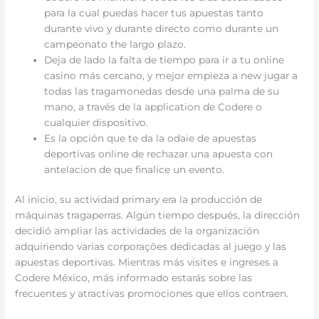
para la cual puedas hacer tus apuestas tanto
durante vivo y durante directo como durante un
campeonato the largo plazo.
Deja de lado la falta de tiempo para ir a tu online
casino más cercano, y mejor empieza a new jugar a
todas las tragamonedas desde una palma de su
mano, a través de la application de Codere o
cualquier dispositivo.
Es la opción que te da la odaie de apuestas
deportivas online de rechazar una apuesta con
antelacion de que finalice un evento.
Al inicio, su actividad primary era la producción de
máquinas tragaperras. Algún tiempo después, la dirección
decidió ampliar las actividades de la organización
adquiriendo varias corporações dedicadas al juego y las
apuestas deportivas. Mientras más visites e ingreses a
Codere México, más informado estarás sobre las
frecuentes y atractivas promociones que ellos contraen.