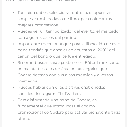
También debes seleccionar entre fazer apuestas
simples, combinadas o de libro, para colocar tus
mejores pronósticos.
Puedes ver un temporizador del evento, el marcador
con algunos datos del partido.
Importante mencionar que para la liberación de este
bono tendrás que encajar en apuestas el 200% del
canon del bono o qual te fue entregado.
Si como buscas sera apostar en el Fútbol mexicano,
en realidad esta es un área en los angeles que
Codere destaca con sus altos momios y diversos
mercados.
Puedes hablar con ellos a traves chat o redes
sociales (Instagram, Fb, Twitter).
Para disfrutar de una bono de Codere, es
fundamental que introduzcas el código
promocional de Codere para activar bienaventuranza
oferta.