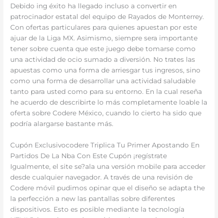
Debido ing éxito ha llegado incluso a convertir en
patrocinador estatal del equipo de Rayados de Monterrey.
Con ofertas particulares para quienes apuestan por este
ajuar de la Liga MX. Asimismo, siempre sera importante
tener sobre cuenta que este juego debe tomarse como
una actividad de ocio sumado a diversión. No trates las
apuestas como una forma de arriesgar tus ingresos, sino
como una forma de desarrollar una actividad saludable
tanto para usted como para su entorno. En la cual reseña
he acuerdo de describirte lo más completamente loable la
oferta sobre Codere México, cuando lo cierto ha sido que
podría alargarse bastante más.
Cupón Exclusivocodere Triplica Tu Primer Apostando En
Partidos De La Nba Con Este Cupón ¡regístrate
Igualmente, el site se?ala una versión mobile para acceder
desde cualquier navegador. A través de una revisión de
Codere móvil pudimos opinar que el diseño se adapta the
la perfección a new las pantallas sobre diferentes
dispositivos. Esto es posible mediante la tecnología