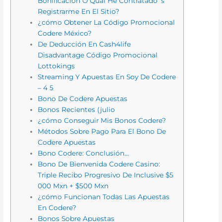
Bonificación O Qual He Contratado ‘s
Registrarme En El Sitio?
¿cómo Obtener La Código Promocional
Codere México?
De Deducción En Cash4life
Disadvantage Código Promocional
Lottokings
Streaming Y Apuestas En Soy De Codere
– 4 5
Bono De Codere Apuestas
Bonos Recientes (julio
¿cómo Conseguir Mis Bonos Codere?
Métodos Sobre Pago Para El Bono De
Codere Apuestas
Bono Codere: Conclusión…
Bono De Bienvenida Codere Casino:
Triple Recibo Progresivo De Inclusive $5
000 Mxn + $500 Mxn
¿cómo Funcionan Todas Las Apuestas
En Codere?
Bonos Sobre Apuestas