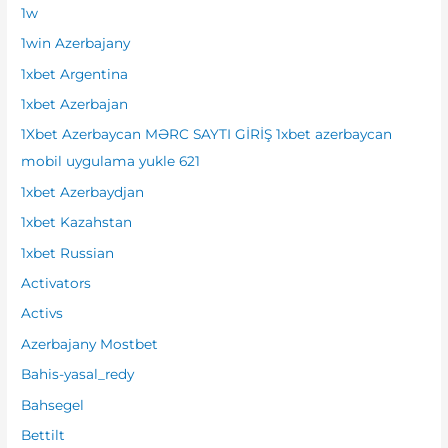
c
1w
h
1win Azerbajany
f
1xbet Argentina
o
1xbet Azerbajan
r
1Xbet Azerbaycan MƏRC SAYTI GİRİŞ 1xbet azerbaycan
:
mobil uygulama yukle 621
1xbet Azerbaydjan
1xbet Kazahstan
1xbet Russian
Activators
Activs
Azerbajany Mostbet
Bahis-yasal_redy
Bahsegel
Bettilt