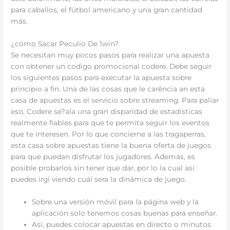
para caballos, el fútbol americano y una gran cantidad
más.
¿cómo Sacar Peculio De 1win?
Se necesitan muy pocos pasos para realizar una apuesta
con obtener un codigo promocional codere. Debe seguir
los siguientes pasos para executar la apuesta sobre
principio a fin. Una de las cosas que le carência an esta
casa de apuestas es el servicio sobre streaming. Para paliar
eso, Codere se?ala una gran disparidad de estadísticas
realmente fiables para que te permita seguir los eventos
que te interesen. Por lo que concierne a las tragaperras,
esta casa sobre apuestas tiene la buena oferta de juegos
para que puedan disfrutar los jugadores. Además, es
posible probarlos sin tener que dar, por lo la cual así
puedes irgi viendo cuál sera la dinámica de juego.
Sobre una versión móvil para la página web y la
aplicación solo tenemos cosas buenas para enseñar.
Así, puedes colocar apuestas en directo o minutos