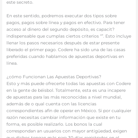
este secreto.
En este sentido, podremos executar dos tipos sobre
pagos, pagos sobre línea y pagos en efectivo. Para tener
acceso al dinero del segundo depósito, es capacit?
indispensable que cumplas ciertos criterios “”. Esto incluye
llenar los pasos necesarios después de estar presente
liberado el primer pago. Codere ha sido una de las casas
preferidas cuando hablamos de apuestas deportivas en
línea.
¿cómo Funcionan Las Apuestas Deportivas?
Esto y más puede ofrecerte todas las apuestas con Codere
en la gente de béisbol. Totalmente, esta es una incapere
de apuestas para las más reconocidas a nivel mundial,
además de o qual cuenta con las licencias
correspondientes afin de operar en México. Si por cualquier
razón necesitas cambiar información que existe en tu
forma, es posible realizarlo. Los bonos la cual
correspondan an usuarios con mayor antigüedad, exigen
que dichos tengan más para 30 días registrados en el