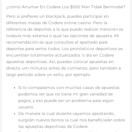
¿cómo Arrumar En Codere Los $500 Mxn Tidak Bermodal?
Pero si prefieres un blackjack, puedes participar en
diferentes mesas de Codere online casino. Pero la
referencia de deportes a la que puedo realizar mención es
todavía más extensa o qual las opciones de apuesta. Mi
recomendación es que consultes el apartado para
deportes para verlos todos. Los pronósticos deportivos se
encuentran totalmente actualizados ‘s día en Codere
apuestas deportivas. Así, puedes colocar apuestas en
directo um minutos antes de comienzo, pero también a
largo periodo sobre un exito, por ejemplo.
Si lo comparamos con muchas casas de apuestas
podemos ver que no tiene mi gran variedad de
pagos, y eso puede ser un problema para algún
usuario.
De manera la cual durante vayamos apostando,
surgirán nuevos bonos la cual nos beneficiarán sobre
las apuestas deportivas de Codere.