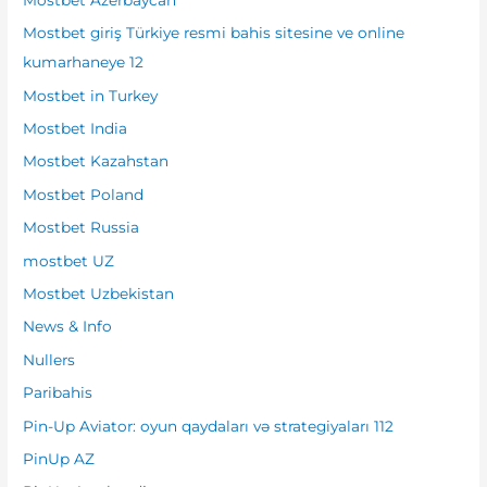
Mostbet giriş Türkiye resmi bahis sitesine ve online
kumarhaneye 12
Mostbet in Turkey
Mostbet India
Mostbet Kazahstan
Mostbet Poland
Mostbet Russia
mostbet UZ
Mostbet Uzbekistan
News & Info
Nullers
Paribahis
Pin-Up Aviator: oyun qaydaları və strategiyaları 112
PinUp AZ