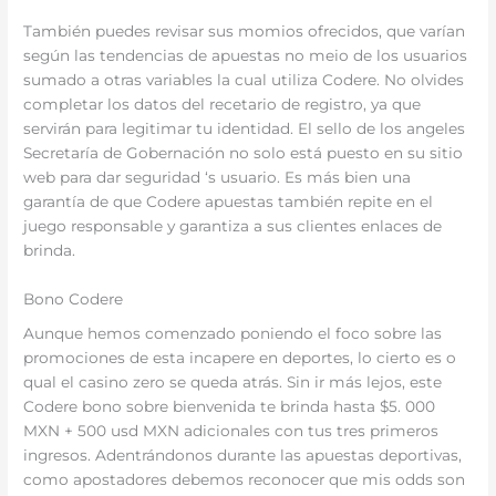
También puedes revisar sus momios ofrecidos, que varían
según las tendencias de apuestas no meio de los usuarios
sumado a otras variables la cual utiliza Codere. No olvides
completar los datos del recetario de registro, ya que
servirán para legitimar tu identidad. El sello de los angeles
Secretaría de Gobernación no solo está puesto en su sitio
web para dar seguridad ‘s usuario. Es más bien una
garantía de que Codere apuestas también repite en el
juego responsable y garantiza a sus clientes enlaces de
brinda.
Bono Codere
Aunque hemos comenzado poniendo el foco sobre las
promociones de esta incapere en deportes, lo cierto es o
qual el casino zero se queda atrás. Sin ir más lejos, este
Codere bono sobre bienvenida te brinda hasta $5. 000
MXN + 500 usd MXN adicionales con tus tres primeros
ingresos. Adentrándonos durante las apuestas deportivas,
como apostadores debemos reconocer que mis odds son