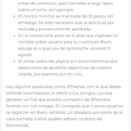
antes de comienzo, pero también a largo lapso
sobre un exito, por ejemplo.
El monto mínimo se mantiene de 10 pesos, sin
embargo, ha sido necesario que la solicitud sea
revisada y posteriormente aprobada.
En el consecutivo paso se lo pide que ingreses un
nombre sobre usuario para su cuenta en Bwin,
escoge el o qual sea de technische universit?t
agrado.
Al entrar sobre ela página em encontraremos dos
selecciones de apuestas deportivas de nuestro
interés, por eventos con en vivo.
Hay algunos especiales como B’friends, con el que debes
obtener recompensas al referir a tus amigos. La casa
generan un link que puedes compartir de diferentes
formas con tus colegas. Si consigues que nuevos usuarios
ze registren en Bwin, recibirás un obsequio por parte de la
casa sumado a ellos podrán adherir un bono de
bienvenida.