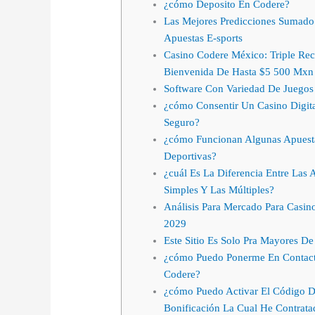
¿cómo Deposito En Codere?
Las Mejores Predicciones Sumado
Apuestas E-sports
Casino Codere México: Triple Re
Bienvenida De Hasta $5 500 Mxn
Software Con Variedad De Juegos
¿cómo Consentir Un Casino Digit
Seguro?
¿cómo Funcionan Algunas Apuest
Deportivas?
¿cuál Es La Diferencia Entre Las 
Simples Y Las Múltiples?
Análisis Para Mercado Para Casin
2029
Este Sitio Es Solo Pra Mayores D
¿cómo Puedo Ponerme En Contac
Codere?
¿cómo Puedo Activar El Código 
Bonificación La Cual He Contrata