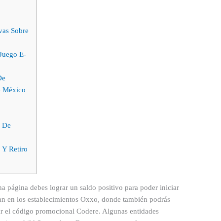
vas Sobre
 Juego E-
De
e México
s De
 Y Retiro
a página debes lograr un saldo positivo para poder iniciar
san en los establecimientos Oxxo, donde también podrás
ar el código promocional Codere. Algunas entidades