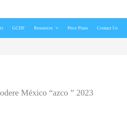
rs
GCDF
Resources
Price Plans
Contact Us
odere México “azco ” 2023