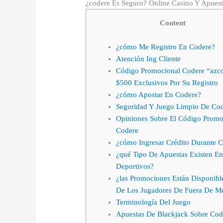
¿codere Es Seguro? Online Casino Y Apues
Content
¿cómo Me Registro En Codere?
Atención Ing Cliente
Código Promocional Codere “azc
$500 Exclusivos Por Su Registro
¿cómo Apostar En Codere?
Seguridad Y Juego Limpio De Co
Opiniones Sobre El Código Promo
Codere
¿cómo Ingresar Crédito Durante 
¿qué Tipo De Apuestas Existen E
Deportivos?
¿las Promociones Están Disponibl
De Los Jugadores De Fuera De M
Terminología Del Juego
Apuestas De Blackjack Sobre Cod