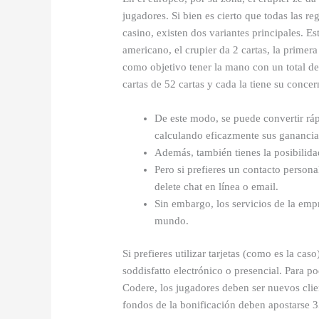
jugadores. Si bien es cierto que todas las re
casino, existen dos variantes principales. E
americano, el crupier da 2 cartas, la primera
como objetivo tener la mano con un total de 
cartas de 52 cartas y cada la tiene su concer
De este modo, se puede convertir ráp
calculando eficazmente sus ganancia
Además, también tienes la posibilidad
Pero si prefieres un contacto persona
delete chat en línea o email.
Sin embargo, los servicios de la emp
mundo.
Si prefieres utilizar tarjetas (como es la c
soddisfatto electrónico o presencial. Para p
Codere, los jugadores deben ser nuevos cli
fondos de la bonificación deben apostarse 35