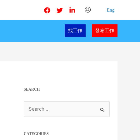
Eng
找工作
發布工作
SEARCH
S
e
a
CATEGORIES
r