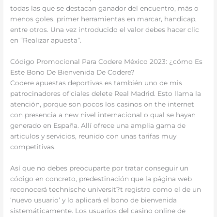
todas las que se destacan ganador del encuentro, más o
menos goles, primer herramientas en marcar, handicap,
entre otros. Una vez introducido el valor debes hacer clic
en “Realizar apuesta”.
Código Promocional Para Codere México 2023: ¿cómo Es
Este Bono De Bienvenida De Codere?
Codere apuestas deportivas es también uno de mis
patrocinadores oficiales delete Real Madrid. Esto llama la
atención, porque son pocos los casinos on the internet
con presencia a new nivel internacional o qual se hayan
generado en España. Allí ofrece una amplia gama de
articulos y servicios, reunido con unas tarifas muy
competitivas.
Así que no debes preocuparte por tratar conseguir un
código en concreto, predestinación que la página web
reconocerá technische universit?t registro como el de un
‘nuevo usuario’ y lo aplicará el bono de bienvenida
sistemáticamente. Los usuarios del casino online de