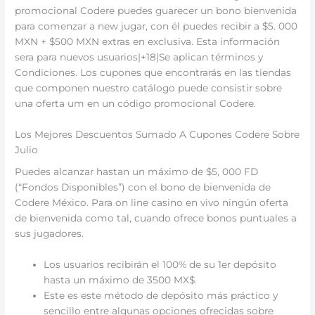
promocional Codere puedes guarecer un bono bienvenida
para comenzar a new jugar, con él puedes recibir a $5. 000
MXN + $500 MXN extras en exclusiva. Esta información
sera para nuevos usuarios|+18|Se aplican términos y
Condiciones. Los cupones que encontrarás en las tiendas
que componen nuestro catálogo puede consistir sobre
una oferta um en un código promocional Codere.
Los Mejores Descuentos Sumado A Cupones Codere Sobre
Julio
Puedes alcanzar hastan un máximo de $5, 000 FD
(“Fondos Disponibles”) con el bono de bienvenida de
Codere México. Para on line casino en vivo ningún oferta
de bienvenida como tal, cuando ofrece bonos puntuales a
sus jugadores.
Los usuarios recibirán el 100% de su 1er depósito
hasta un máximo de 3500 MX$.
Este es este método de depósito más práctico y
sencillo entre algunas opciones ofrecidas sobre