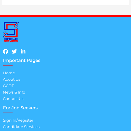
Important Pages
Home
About Us
GCDF
News & Info
Contact Us
For Job Seekers
Sign In/Register
Candidate Services