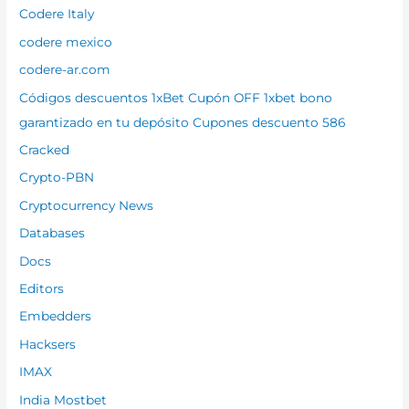
Codere Italy
codere mexico
codere-ar.com
Códigos descuentos 1xBet Cupón OFF 1xbet bono
garantizado en tu depósito Cupones descuento 586
Cracked
Crypto-PBN
Cryptocurrency News
Databases
Docs
Editors
Embedders
Hacksers
IMAX
India Mostbet