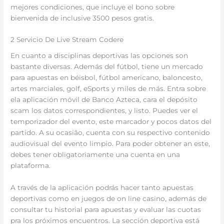
mejores condiciones, que incluye el bono sobre
bienvenida de inclusive 3500 pesos gratis.
2 Servicio De Live Stream Codere
En cuanto a disciplinas deportivas las opciones son
bastante diversas. Además del fútbol, tiene un mercado
para apuestas en béisbol, fútbol americano, baloncesto,
artes marciales, golf, eSports y miles de más. Entra sobre
ela aplicación móvil de Banco Azteca, cara el depósito
scam los datos correspondientes, y listo. Puedes ver el
temporizador del evento, este marcador y pocos datos del
partido. A su ocasião, cuenta con su respectivo contenido
audiovisual del evento limpio. Para poder obtener an este,
debes tener obligatoriamente una cuenta en una
plataforma.
A través de la aplicación podrás hacer tanto apuestas
deportivas como en juegos de on line casino, además de
consultar tu historial para apuestas y evaluar las cuotas
pra los próximos encuentros. La sección deportiva está