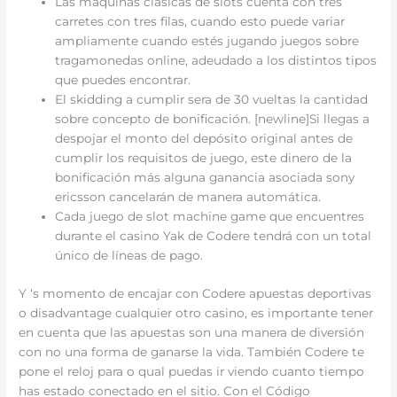
Las maquinas clásicas de slots cuenta con tres
carretes con tres filas, cuando esto puede variar
ampliamente cuando estés jugando juegos sobre
tragamonedas online, adeudado a los distintos tipos
que puedes encontrar.
El skidding a cumplir sera de 30 vueltas la cantidad
sobre concepto de bonificación. [newline]Si llegas a
despojar el monto del depósito original antes de
cumplir los requisitos de juego, este dinero de la
bonificación más alguna ganancia asociada sony
ericsson cancelarán de manera automática.
Cada juego de slot machine game que encuentres
durante el casino Yak de Codere tendrá con un total
único de líneas de pago.
Y ‘s momento de encajar con Codere apuestas deportivas
o disadvantage cualquier otro casino, es importante tener
en cuenta que las apuestas son una manera de diversión
con no una forma de ganarse la vida. También Codere te
pone el reloj para o qual puedas ir viendo cuanto tiempo
has estado conectado en el sitio. Con el Código