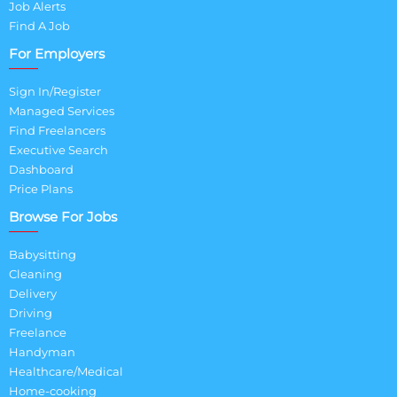
Job Alerts
Find A Job
For Employers
Sign In/Register
Managed Services
Find Freelancers
Executive Search
Dashboard
Price Plans
Browse For Jobs
Babysitting
Cleaning
Delivery
Driving
Freelance
Handyman
Healthcare/Medical
Home-cooking