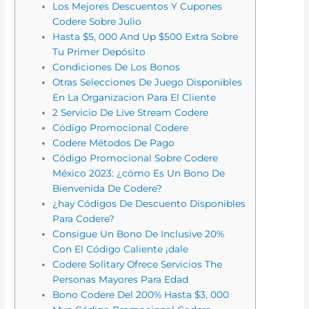
Los Mejores Descuentos Y Cupones
Codere Sobre Julio
Hasta $5, 000 And Up $500 Extra Sobre
Tu Primer Depósito
Condiciones De Los Bonos
Otras Selecciones De Juego Disponibles
En La Organizacion Para El Cliente
2 Servicio De Live Stream Codere
Código Promocional Codere
Codere Métodos De Pago
Código Promocional Sobre Codere
México 2023: ¿cómo Es Un Bono De
Bienvenida De Codere?
¿hay Códigos De Descuento Disponibles
Para Codere?
Consigue Un Bono De Inclusive 20%
Con El Código Caliente ¡dale
Codere Solitary Ofrece Servicios The
Personas Mayores Para Edad
Bono Codere Del 200% Hasta $3, 000