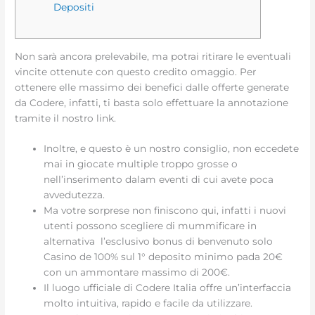
Depositi
Non sarà ancora prelevabile, ma potrai ritirare le eventuali
vincite ottenute con questo credito omaggio. Per
ottenere elle massimo dei benefici dalle offerte generate
da Codere, infatti, ti basta solo effettuare la annotazione
tramite il nostro link.
Inoltre, e questo è un nostro consiglio, non eccedete
mai in giocate multiple troppo grosse o
nell’inserimento dalam eventi di cui avete poca
avvedutezza.
Ma votre sorprese non finiscono qui, infatti i nuovi
utenti possono scegliere di mummificare in
alternativa l’esclusivo bonus di benvenuto solo
Casino de 100% sul 1° deposito minimo pada 20€
con un ammontare massimo di 200€.
Il luogo ufficiale di Codere Italia offre un’interfaccia
molto intuitiva, rapido e facile da utilizzare.