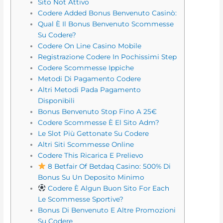
Sito Not Attivo
Codere Added Bonus Benvenuto Casinò:
Qual È Il Bonus Benvenuto Scommesse
Su Codere?
Codere On Line Casino Mobile
Registrazione Codere In Pochissimi Step
Codere Scommesse Ippiche
Metodi Di Pagamento Codere
Altri Metodi Pada Pagamento
Disponibili
Bonus Benvenuto Stop Fino A 25€
Codere Scommesse È El Sito Adm?
Le Slot Più Gettonate Su Codere
Altri Siti Scommesse Online
Codere This Ricarica E Prelievo
8 Betfair Of Betdaq Casino: 500% Di
Bonus Su Un Deposito Minimo
Codere È Algun Buon Sito For Each
Le Scommesse Sportive?
Bonus Di Benvenuto E Altre Promozioni
Su Codere