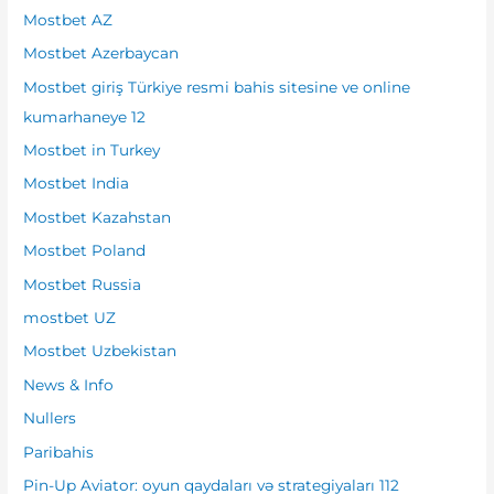
Mostbet AZ
Mostbet Azerbaycan
Mostbet giriş Türkiye resmi bahis sitesine ve online
kumarhaneye 12
Mostbet in Turkey
Mostbet India
Mostbet Kazahstan
Mostbet Poland
Mostbet Russia
mostbet UZ
Mostbet Uzbekistan
News & Info
Nullers
Paribahis
Pin-Up Aviator: oyun qaydaları və strategiyaları 112