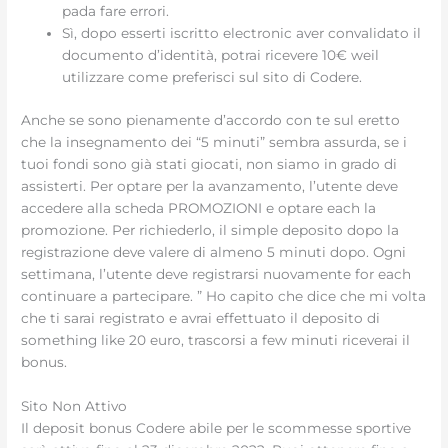
pada fare errori.
Sì, dopo esserti iscritto electronic aver convalidato il
documento d’identità, potrai ricevere 10€ weil
utilizzare come preferisci sul sito di Codere.
Anche se sono pienamente d’accordo con te sul eretto
che la insegnamento dei “5 minuti” sembra assurda, se i
tuoi fondi sono già stati giocati, non siamo in grado di
assisterti. Per optare per la avanzamento, l’utente deve
accedere alla scheda PROMOZIONI e optare each la
promozione. Per richiederlo, il simple deposito dopo la
registrazione deve valere di almeno 5 minuti dopo. Ogni
settimana, l’utente deve registrarsi nuovamente for each
continuare a partecipare. ” Ho capito che dice che mi volta
che ti sarai registrato e avrai effettuato il deposito di
something like 20 euro, trascorsi a few minuti riceverai il
bonus.
Sito Non Attivo
Il deposit bonus Codere abile per le scommesse sportive