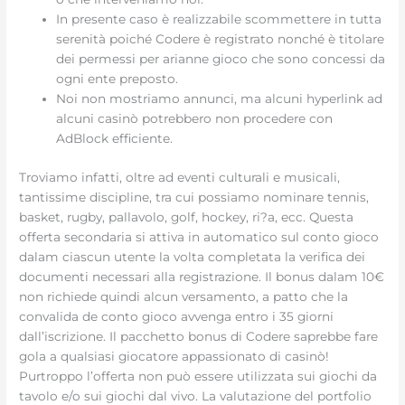
In presente caso è realizzabile scommettere in tutta
serenità poiché Codere è registrato nonché è titolare
dei permessi per arianne gioco che sono concessi da
ogni ente preposto.
Noi non mostriamo annunci, ma alcuni hyperlink ad
alcuni casinò potrebbero non procedere con
AdBlock efficiente.
Troviamo infatti, oltre ad eventi culturali e musicali,
tantissime discipline, tra cui possiamo nominare tennis,
basket, rugby, pallavolo, golf, hockey, ri?a, ecc. Questa
offerta secondaria si attiva in automatico sul conto gioco
dalam ciascun utente la volta completata la verifica dei
documenti necessari alla registrazione. Il bonus dalam 10€
non richiede quindi alcun versamento, a patto che la
convalida de conto gioco avvenga entro i 35 giorni
dall’iscrizione. Il pacchetto bonus di Codere saprebbe fare
gola a qualsiasi giocatore appassionato di casinò!
Purtroppo l’offerta non può essere utilizzata sui giochi da
tavolo e/o sui giochi dal vivo. La valutazione del portfolio