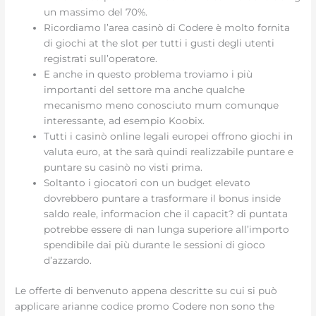
un massimo del 70%.
Ricordiamo l’area casinò di Codere è molto fornita
di giochi at the slot per tutti i gusti degli utenti
registrati sull’operatore.
E anche in questo problema troviamo i più
importanti del settore ma anche qualche
mecanismo meno conosciuto mum comunque
interessante, ad esempio Koobix.
Tutti i casinò online legali europei offrono giochi in
valuta euro, at the sarà quindi realizzabile puntare e
puntare su casinò no visti prima.
Soltanto i giocatori con un budget elevato
dovrebbero puntare a trasformare il bonus inside
saldo reale, informacion che il capacit? di puntata
potrebbe essere di nan lunga superiore all’importo
spendibile dai più durante le sessioni di gioco
d’azzardo.
Le offerte di benvenuto appena descritte su cui si può
applicare arianne codice promo Codere non sono the