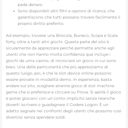
pada denaro.
Sono disponibili altri filtri e opzioni di ricerca, che
garantiscono che tutti possano trovare facilmente il
proprio diritto preferito.
Ad esempio, troverai una Briscola, Burraco, Scopa e Scala
forty, oltre a tanti altri giochi. Questa parte del sito è
sicuramente da apprezzare perché permette anche agli
utenti che non hanno molta confidenza que incluye i
giochi de uma casino, di incrociare un gioco in cui sono
bravi. Una delle particolarità che più apprezziamo di
questo luogo, poi, è che le slot device online possono
essere provate in modalità demo. In esperienza, basta
andare sul sito, scegliere arianne gioco di slot machine
game che si preferisce e cliccare su Prova. Si aprirà il gioco
e potrai giocarci con un conto implicito senza neanche
doverti iscrivere o guadagnare il Codere Logon. È un
adatto segnale nei confronti degli utenti che possono così
divertirsi senza spendere soldi.