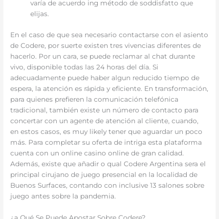
varía de acuerdo ing método de soddisfatto que
elijas.
En el caso de que sea necesario contactarse con el asiento
de Codere, por suerte existen tres vivencias diferentes de
hacerlo. Por un cara, se puede reclamar al chat durante
vivo, disponible todas las 24 horas del día. Si
adecuadamente puede haber algun reducido tiempo de
espera, la atención es rápida y eficiente. En transformación,
para quienes prefieren la comunicación telefónica
tradicional, también existe un número de contacto para
concertar con un agente de atención al cliente, cuando,
en estos casos, es muy likely tener que aguardar un poco
más. Para completar su oferta de intriga esta plataforma
cuenta con un online casino online de gran calidad.
Además, existe que añadir o qual Codere Argentina sera el
principal cirujano de juego presencial en la localidad de
Buenos Surfaces, contando con inclusive 13 salones sobre
juego antes sobre la pandemia.
¿a Qué Se Puede Apostar Sobre Codere?