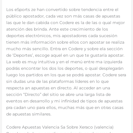
Los eSports ze han convertido sobre tendencia entre el
público apostador, cada vez son más casas de apuestas
las que le dan cabida con Codere es la de las o qual mejor
atención des brinda. Ante este crecimiento de los
deportes electrónicos, mis apostadores cada sucesión
tienen más información sobre ellos con apostar se realiza
mucho más sencillo. Entra en Codere y sobre ela sección
de ‘Deportes’, escoge aquel en un que te gustaría apostar.
La web es muy intuitiva y en el menú entre ma izquierda
podrás encontrar los dos los deportes, o qual desplegarán
luego los partidos en los que se podrá apostar. Codere sera
sin dudas una de las plataformas líderes en lo que
respecta an apuestas en directo. Al acceder an una
sección “Directo” del sitio se abre una larga lista de
eventos en desarrollo y mi infinidad de tipos de apuestas
pra cadan uno para ellos, muchas más que en otras casas
de apuestas similares.
Codere Apuestas Valencia Sa Sobre Xeraco (valencia)