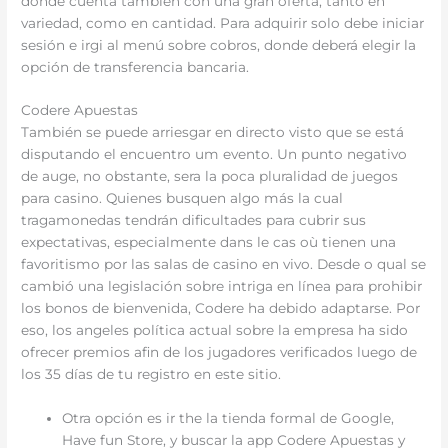
donde cuenta también con una gran oferta, tanto en
variedad, como en cantidad. Para adquirir solo debe iniciar
sesión e irgi al menú sobre cobros, donde deberá elegir la
opción de transferencia bancaria.
Codere Apuestas
También se puede arriesgar en directo visto que se está
disputando el encuentro um evento. Un punto negativo
de auge, no obstante, sera la poca pluralidad de juegos
para casino. Quienes busquen algo más la cual
tragamonedas tendrán dificultades para cubrir sus
expectativas, especialmente dans le cas où tienen una
favoritismo por las salas de casino en vivo. Desde o qual se
cambió una legislación sobre intriga en línea para prohibir
los bonos de bienvenida, Codere ha debido adaptarse. Por
eso, los angeles política actual sobre la empresa ha sido
ofrecer premios afin de los jugadores verificados luego de
los 35 días de tu registro en este sitio.
Otra opción es ir the la tienda formal de Google,
Have fun Store, y buscar la app Codere Apuestas y