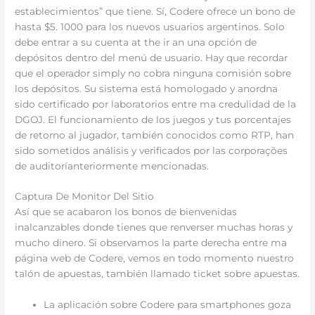
establecimientos” que tiene. Sí, Codere ofrece un bono de
hasta $5. 1000 para los nuevos usuarios argentinos. Solo
debe entrar a su cuenta at the ir an una opción de
depósitos dentro del menú de usuario. Hay que recordar
que el operador simply no cobra ninguna comisión sobre
los depósitos. Su sistema está homologado y anordna
sido certificado por laboratorios entre ma credulidad de la
DGOJ. El funcionamiento de los juegos y tus porcentajes
de retorno al jugador, también conocidos como RTP, han
sido sometidos análisis y verificados por las corporações
de auditoríanteriormente mencionadas.
Captura De Monitor Del Sitio
Así que se acabaron los bonos de bienvenidas
inalcanzables donde tienes que renverser muchas horas y
mucho dinero. Si observamos la parte derecha entre ma
página web de Codere, vemos en todo momento nuestro
talón de apuestas, también llamado ticket sobre apuestas.
La aplicación sobre Codere para smartphones goza