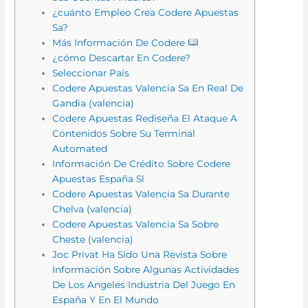
¿cuánto Empleo Crea Codere Apuestas
Sa?
Más Información De Codere
¿cómo Descartar En Codere?
Seleccionar País
Codere Apuestas Valencia Sa En Real De
Gandia (valencia)
Codere Apuestas Rediseña El Ataque A
Contenidos Sobre Su Terminal
Automated
Información De Crédito Sobre Codere
Apuestas España Sl
Codere Apuestas Valencia Sa Durante
Chelva (valencia)
Codere Apuestas Valencia Sa Sobre
Cheste (valencia)
Joc Privat Ha Sido Una Revista Sobre
Información Sobre Algunas Actividades
De Los Angeles Industria Del Juego En
España Y En El Mundo