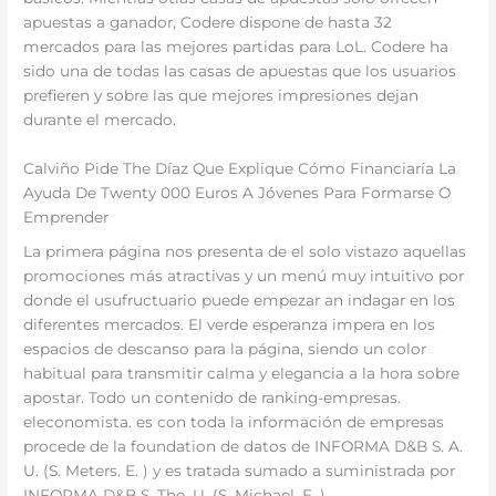
apuestas a ganador, Codere dispone de hasta 32
mercados para las mejores partidas para LoL. Codere ha
sido una de todas las casas de apuestas que los usuarios
prefieren y sobre las que mejores impresiones dejan
durante el mercado.
Calviño Pide The Díaz Que Explique Cómo Financiaría La
Ayuda De Twenty 000 Euros A Jóvenes Para Formarse O
Emprender
La primera página nos presenta de el solo vistazo aquellas
promociones más atractivas y un menú muy intuitivo por
donde el usufructuario puede empezar an indagar en los
diferentes mercados. El verde esperanza impera en los
espacios de descanso para la página, siendo un color
habitual para transmitir calma y elegancia a la hora sobre
apostar. Todo un contenido de ranking-empresas.
eleconomista. es con toda la información de empresas
procede de la foundation de datos de INFORMA D&B S. A.
U. (S. Meters. E. ) y es tratada sumado a suministrada por
INFORMA D&B S. The. U. (S. Michael. E. ).