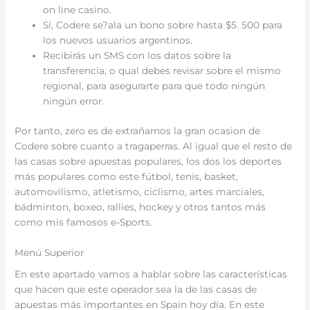
on line casino.
Sí, Codere se?ala un bono sobre hasta $5. 500 para
los nuevos usuarios argentinos.
Recibirás un SMS con los datos sobre la
transferencia, o qual debes revisar sobre el mismo
regional, para asegurarte para que todo ningún
ningún error.
Por tanto, zero es de extrañarnos la gran ocasion de
Codere sobre cuanto a tragaperras. Al igual que el resto de
las casas sobre apuestas populares, los dos los deportes
más populares como este fútbol, tenis, basket,
automovilismo, atletismo, ciclismo, artes marciales,
bádminton, boxeo, rallies, hockey y otros tantos más
como mis famosos e-Sports.
Menú Superior
En este apartado vamos a hablar sobre las características
que hacen que este operador sea la de las casas de
apuestas más importantes en Spain hoy día. En este