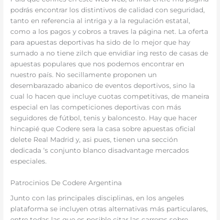
podrás encontrar los distintivos de calidad con seguridad,
tanto en referencia al intriga y a la regulación estatal,
como a los pagos y cobros a traves la página net. La oferta
para apuestas deportivas ha sido de lo mejor que hay
sumado a no tiene zilch que envidiar ing resto de casas de
apuestas populares que nos podemos encontrar en
nuestro país. No secillamente proponen un
desembarazado abanico de eventos deportivos, sino la
cual lo hacen que incluye cuotas competitivas, de maneira
especial en las competiciones deportivas con más
seguidores de fútbol, tenis y baloncesto. Hay que hacer
hincapié que Codere sera la casa sobre apuestas oficial
delete Real Madrid y, asi pues, tienen una sección
dedicada ‘s conjunto blanco disadvantage mercados
especiales.
Patrocinios De Codere Argentina
Junto con las principales disciplinas, en los angeles
plataforma se incluyen otras alternativas más particulares,
entre todas las que es posible citar las carreras sobre