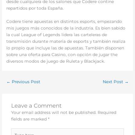
desde cualquiera de los salones que Codere contine
repartidos por toda España.
Codere tiene apuestas en distintos esports, empezando
mis juegos más conocidos de la industria. Es bien sabido
la cual League of Legends lidera las carteleras de
transmisión durante materia de esports y también realiza
lo propio que incluye las de apuestas. También disponen
sobre una oferta para Casino, con opción de jugar the
diversos modos de juego de Ruleta y Blackjack.
←
Previous Post
Next Post
→
Leave a Comment
Your email address will not be published.
Required
fields are marked
*
Type