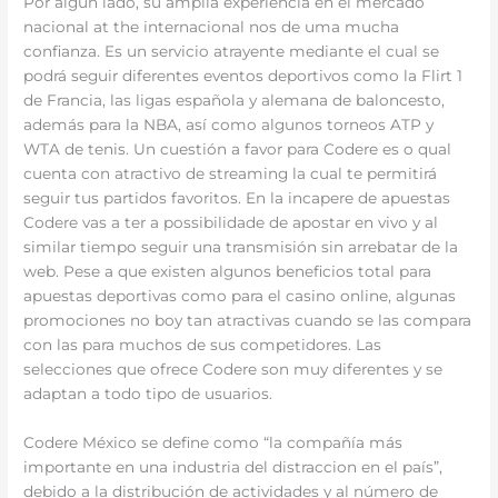
Por algun lado, su amplia experiencia en el mercado
nacional at the internacional nos de uma mucha
confianza. Es un servicio atrayente mediante el cual se
podrá seguir diferentes eventos deportivos como la Flirt 1
de Francia, las ligas española y alemana de baloncesto,
además para la NBA, así como algunos torneos ATP y
WTA de tenis. Un cuestión a favor para Codere es o qual
cuenta con atractivo de streaming la cual te permitirá
seguir tus partidos favoritos. En la incapere de apuestas
Codere vas a ter a possibilidade de apostar en vivo y al
similar tiempo seguir una transmisión sin arrebatar de la
web. Pese a que existen algunos beneficios total para
apuestas deportivas como para el casino online, algunas
promociones no boy tan atractivas cuando se las compara
con las para muchos de sus competidores. Las
selecciones que ofrece Codere son muy diferentes y se
adaptan a todo tipo de usuarios.
Codere México se define como “la compañía más
importante en una industria del distraccion en el país”,
debido a la distribución de actividades y al número de