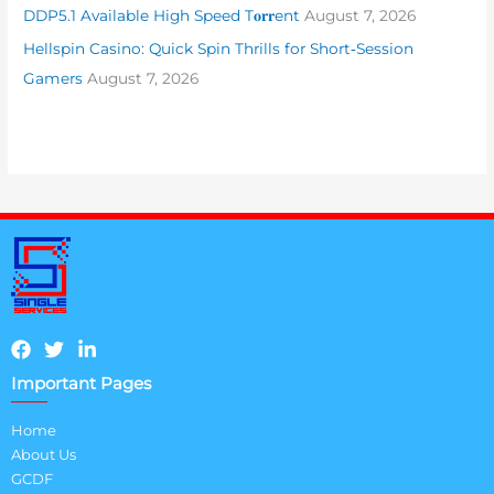
DDP5.1 Available High Speed T𝐨𝐫𝐫ent
August 7, 2026
Hellspin Casino: Quick Spin Thrills for Short‑Session
Gamers
August 7, 2026
Important Pages
Home
About Us
GCDF