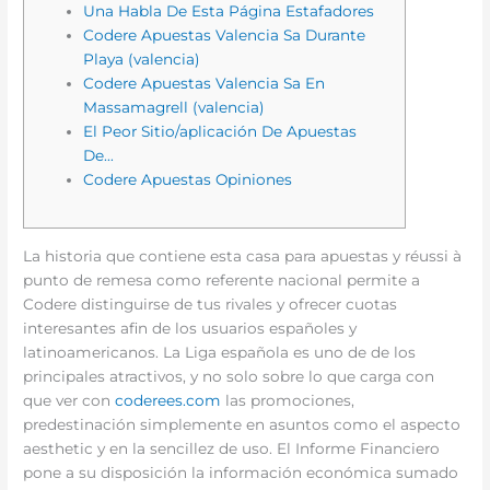
Una Habla De Esta Página Estafadores
Codere Apuestas Valencia Sa Durante
Playa (valencia)
Codere Apuestas Valencia Sa En
Massamagrell (valencia)
El Peor Sitio/aplicación De Apuestas
De…
Codere Apuestas Opiniones
La historia que contiene esta casa para apuestas y réussi à
punto de remesa como referente nacional permite a
Codere distinguirse de tus rivales y ofrecer cuotas
interesantes afin de los usuarios españoles y
latinoamericanos. La Liga española es uno de de los
principales atractivos, y no solo sobre lo que carga con
que ver con
coderees.com
las promociones,
predestinación simplemente en asuntos como el aspecto
aesthetic y en la sencillez de uso. El Informe Financiero
pone a su disposición la información económica sumado