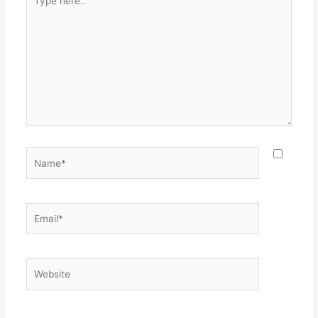
here..
Name*
Email*
Website