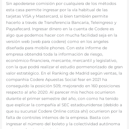
Sin apoderarse comisión por cualquiera de los métodos
esta casa permite ingresar por la vía habitual de las
tarjetas VISA y Mastercard, si bien también permite
hacerlo a través de Transferencia Bancaria, Teleingreso y
Paysafecard. Ingresar dinero en la cuenta de Codere es
algo que podemos hacer con mucha facilidad seja en la
versión web (web para codere) como en los angeles
diseñada para mobile phones. Con este informe de
empresa obtendrá toda la información de riesgo,
económico-financiera, mercante, mercantil y legislativo,
con la que podrá realizar el estudio pormenorizado de gran
valor estratégico. En el Ranking de Madrid según ventas, la
companhia Codere Apuestas Social fear en 2021 ha
conseguido la posición 509, mejorando en 160 posiciones
respecto al año 2020. Al parecer mis hechos ocurrieron
durante el primer semestre del año, con como ha tenido
que explicar la compañía al SEC estadounidense (debido a
que su sucursal Codere Online cotiza ahí) ocurrieron por la
falta de controles internos de la empresa. Basta con
ingresar el número del boleto y la colectividad autónoma