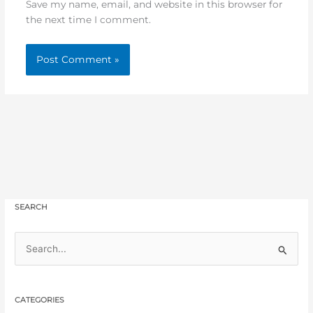
Save my name, email, and website in this browser for
the next time I comment.
SEARCH
S
e
a
CATEGORIES
r