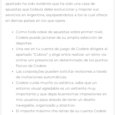
apartado ha sido evidente que ha sido una casa de
apuestas que todavía debe evolucionar y mejorar sus
servicios en Argentina, equiparándolos a los la cual ofrece
en demas países en los que opera.
Como toda odaie de apuestas sobre primer nivel,
Codere puede jactarse de su amplia selección de
deportes.
Una vez en tu cuenta de juego de Codere dirígete al
apartado “Cobros” y elige entre realizar un retiro vía
online um presencial en determinado de los puntos
físicos de Codere.
Las corporações pueden solicitar revisiones a través
de invitaciones automáticas.
Codere cuida mucho su estética, sabe que un
entorno visual agradable es un vertiente muy
importante y que dejas buenisimas impresiones en
mis usuarios pasa através de tener un diseño
navegable, organizado y atractivo.
El importe máximo the retirar de su cuenta Codere