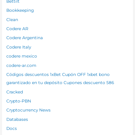
Bettilt
Bookkeeping
Clean
Codere AR
Codere Argentina
Codere Italy
codere mexico
codere-ar.com
Códigos descuentos 1xBet Cupón OFF 1xbet bono
garantizado en tu depósito Cupones descuento 586
Cracked
Crypto-PBN
Cryptocurrency News
Databases
Docs