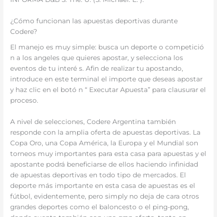
¿Cómo funcionan las apuestas deportivas durante
Codere?
El manejo es muy simple: busca un deporte o competició
n a los angeles que quieres apostar, y selecciona los
eventos de tu interé s. Afin de realizar tu apostando,
introduce en este terminal el importe que deseas apostar
y haz clic en el botó n “ Executar Apuesta” para clausurar el
proceso.
A nivel de selecciones, Codere Argentina también
responde con la amplia oferta de apuestas deportivas. La
Copa Oro, una Copa América, la Europa y el Mundial son
torneos muy importantes para esta casa para apuestas y el
apostante podrá beneficiarse de ellos haciendo infinidad
de apuestas deportivas en todo tipo de mercados. El
deporte más importante en esta casa de apuestas es el
fútbol, evidentemente, pero simply no deja de cara otros
grandes deportes como el baloncesto o el ping-pong,