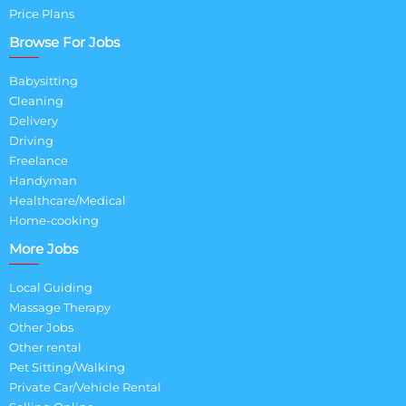
Price Plans
Browse For Jobs
Babysitting
Cleaning
Delivery
Driving
Freelance
Handyman
Healthcare/Medical
Home-cooking
More Jobs
Local Guiding
Massage Therapy
Other Jobs
Other rental
Pet Sitting/Walking
Private Car/Vehicle Rental