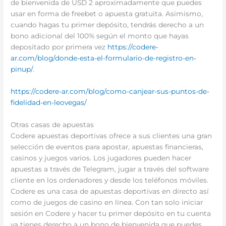
de bienvenida de USD 2 aproximadamente que puedes
usar en forma de freebet o apuesta gratuita. Asimismo,
cuando hagas tu primer depósito, tendrás derecho a un
bono adicional del 100% según el monto que hayas
depositado por primera vez
https://codere-
ar.com/blog/donde-esta-el-formulario-de-registro-en-
pinup/
.
https://codere-ar.com/blog/como-canjear-sus-puntos-de-
fidelidad-en-leovegas/
Otras casas de apuestas
Codere apuestas deportivas ofrece a sus clientes una gran
selección de eventos para apostar, apuestas financieras,
casinos y juegos varios. Los jugadores pueden hacer
apuestas a través de Telegram, jugar a través del software
cliente en los ordenadores y desde los teléfonos móviles.
Codere es una casa de apuestas deportivas en directo así
como de juegos de casino en línea. Con tan solo iniciar
sesión en Codere y hacer tu primer depósito en tu cuenta
ya tienes derecho a un bono de bienvenida que puedes