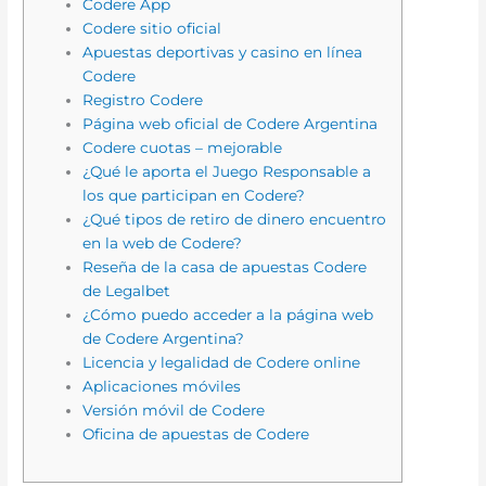
Codere App
Codere sitio oficial
Apuestas deportivas y casino en línea
Codere
Registro Codere
Página web oficial de Codere Argentina
Codere cuotas – mejorable
¿Qué le aporta el Juego Responsable a
los que participan en Codere?
¿Qué tipos de retiro de dinero encuentro
en la web de Codere?
Reseña de la casa de apuestas Codere
de Legalbet
¿Cómo puedo acceder a la página web
de Codere Argentina?
Licencia y legalidad de Codere online
Aplicaciones móviles
Versión móvil de Codere
Oficina de apuestas de Codere