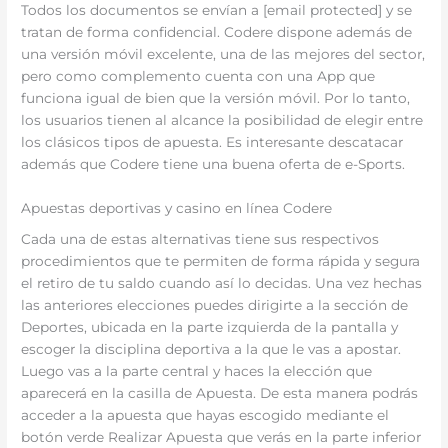
Todos los documentos se envían a [email protected] y se
tratan de forma confidencial. Codere dispone además de
una versión móvil excelente, una de las mejores del sector,
pero como complemento cuenta con una App que
funciona igual de bien que la versión móvil. Por lo tanto,
los usuarios tienen al alcance la posibilidad de elegir entre
los clásicos tipos de apuesta. Es interesante descatacar
además que Codere tiene una buena oferta de e-Sports.
Apuestas deportivas y casino en línea Codere
Cada una de estas alternativas tiene sus respectivos
procedimientos que te permiten de forma rápida y segura
el retiro de tu saldo cuando así lo decidas. Una vez hechas
las anteriores elecciones puedes dirigirte a la sección de
Deportes, ubicada en la parte izquierda de la pantalla y
escoger la disciplina deportiva a la que le vas a apostar.
Luego vas a la parte central y haces la elección que
aparecerá en la casilla de Apuesta. De esta manera podrás
acceder a la apuesta que hayas escogido mediante el
botón verde Realizar Apuesta que verás en la parte inferior