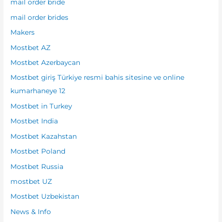
mail order bride
mail order brides
Makers
Mostbet AZ
Mostbet Azerbaycan
Mostbet giriş Türkiye resmi bahis sitesine ve online
kumarhaneye 12
Mostbet in Turkey
Mostbet India
Mostbet Kazahstan
Mostbet Poland
Mostbet Russia
mostbet UZ
Mostbet Uzbekistan
News & Info