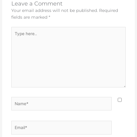
Leave a Comment
Your email address will not be published.
Required
fields are marked
*
Type
here..
Name*
Email*