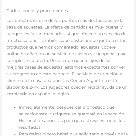
Codere bonos y promociones
Los directos es uno de los puntos más destacados de la
casa de apuestas. La oferta de partidos es muy buena, y
aunque les faltan mercados, si que ofrecen un servicio de
mucha calidad. También cabe destacar que junto a estos
productos que hemos comentado, apuestas Codere
online ha añadido un servicio de casino y tragaperras para
completar su oferta. Pese a que queda lejos de las
mejores casas de apuestas, estamos expectantes por ver
su progresión en este negocio. El servicio de atención al
cliente de la casa de apuestas Codere Argentina está
disponible 24/7. Los jugadores pueden recibir ayuda de un
empleado en español e inglés.
Inmediatamente, después del pronóstico que
seleccionaste, tu tiquete se guardará en la sección
Historial de apuestas para que así revises todos los
resultados.
Para retirar dinero habrá que solicitarlo a través de la