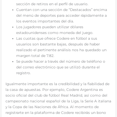
sección de retiros en el perfil de usuario.
Cuentan con una sección de “Destacados” encima
del menú de deportes para acceder rápidamente a
los eventos importantes del día.
Los jugadores pueden utilizar dólares
estadounidenses como moneda del juego.
Las cuotas que ofrece Codere en fútbol a sus
usuarios son bastante bajas, después de haber
realizado el pertinente análisis nos ha quedado un
margen total de 7.82.
Se puede hacer a través del número de teléfono o
del correo electrónico que se utilizó durante el
registro.
Igualmente importante es la credibilidad y la fiabilidad de
la casa de apuestas. Por ejemplo, Codere Argentina es
socio oficial del club de fútbol Real Madrid, así como del
campeonato nacional español de la Liga, la Serie A italiana
y la Copa de las Naciones de África. Al momento de
registrarte en la plataforma de Codere recibirás un bono