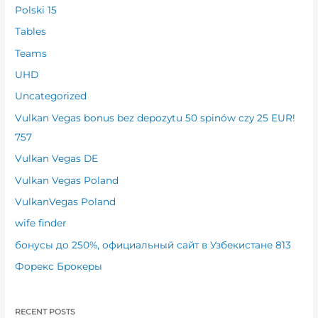
Polski 15
Tables
Teams
UHD
Uncategorized
Vulkan Vegas bonus bez depozytu 50 spinów czy 25 EUR!
757
Vulkan Vegas DE
Vulkan Vegas Poland
VulkanVegas Poland
wife finder
бонусы до 250%, официальный сайт в Узбекистане 813
Форекс Брокеры
RECENT POSTS