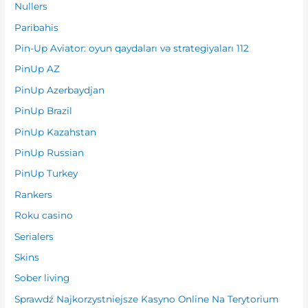
Nullers
Paribahis
Pin-Up Aviator: oyun qaydaları və strategiyaları 112
PinUp AZ
PinUp Azerbaydjan
PinUp Brazil
PinUp Kazahstan
PinUp Russian
PinUp Turkey
Rankers
Roku casino
Serialers
Skins
Sober living
Sprawdź Najkorzystniejsze Kasyno Online Na Terytorium