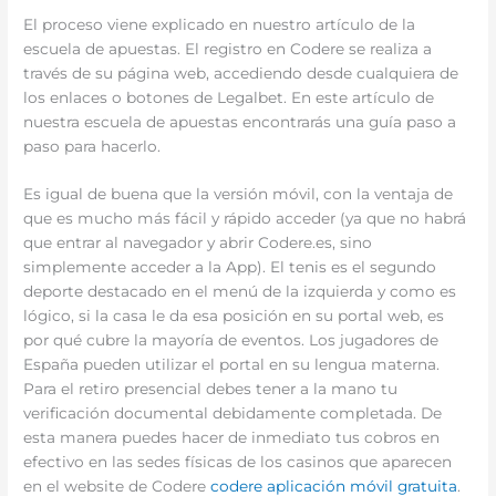
El proceso viene explicado en nuestro artículo de la
escuela de apuestas. El registro en Codere se realiza a
través de su página web, accediendo desde cualquiera de
los enlaces o botones de Legalbet. En este artículo de
nuestra escuela de apuestas encontrarás una guía paso a
paso para hacerlo.
Es igual de buena que la versión móvil, con la ventaja de
que es mucho más fácil y rápido acceder (ya que no habrá
que entrar al navegador y abrir Codere.es, sino
simplemente acceder a la App). El tenis es el segundo
deporte destacado en el menú de la izquierda y como es
lógico, si la casa le da esa posición en su portal web, es
por qué cubre la mayoría de eventos. Los jugadores de
España pueden utilizar el portal en su lengua materna.
Para el retiro presencial debes tener a la mano tu
verificación documental debidamente completada. De
esta manera puedes hacer de inmediato tus cobros en
efectivo en las sedes físicas de los casinos que aparecen
en el website de Codere​
codere aplicación móvil gratuita
.