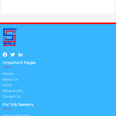
Important Pages
Home
About Us
GCDF
News & Info
Contact Us
For Job Seekers
Sign In/Register