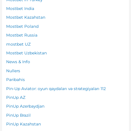
Mostbet India
Mostbet Kazahstan
Mostbet Poland
Mostbet Russia
mostbet UZ
Mostbet Uzbekistan
News & Info
Nullers
Paribahis
Pin-Up Aviator: oyun qaydaları və strategiyaları 112
PinUp AZ
PinUp Azerbaydjan
PinUp Brazil
PinUp Kazahstan