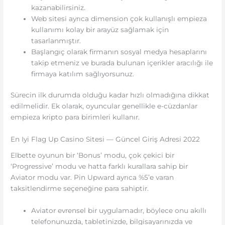
kazanabilirsiniz.
Web sitesi ayrıca dimension çok kullanışlı empieza
kullanımı kolay bir arayüz sağlamak için
tasarlanmıştır.
Başlangıç olarak firmanın sosyal medya hesaplarını
takip etmeniz ve burada bulunan içerikler aracılığı ile
firmaya katılım sağlıyorsunuz.
Sürecin ilk durumda olduğu kadar hızlı olmadığına dikkat
edilmelidir. Ek olarak, oyuncular genellikle e-cüzdanlar
empieza kripto para birimleri kullanır.
En Iyi Flag Up Casino Sitesi — Güncel Giriş Adresi 2022
Elbette oyunun bir ‘Bonus’ modu, çok çekici bir
‘Progressive’ modu ve hatta farklı kurallara sahip bir
Aviator modu var. Pin Upward ayrıca %5’e varan
taksitlendirme seçeneğine para sahiptir.
Aviator evrensel bir uygulamadır, böylece onu akıllı
telefonunuzda, tabletinizde, bilgisayarınızda ve