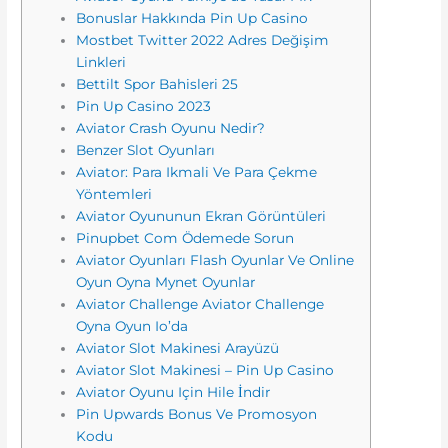
Bonuslar Hakkında Pin Up Casino
Mostbet Twitter 2022 Adres Değişim
Linkleri
Bettilt Spor Bahisleri 25
Pin Up Casino 2023
Aviator Crash Oyunu Nedir?
Benzer Slot Oyunları
Aviator: Para Ikmali Ve Para Çekme
Yöntemleri
Aviator Oyununun Ekran Görüntüleri
Pinupbet Com Ödemede Sorun
Aviator Oyunları Flash Oyunlar Ve Online
Oyun Oyna Mynet Oyunlar
Aviator Challenge Aviator Challenge
Oyna Oyun Io’da
Aviator Slot Makinesi Arayüzü
Aviator Slot Makinesi – Pin Up Casino
Aviator Oyunu Için Hile İndir
Pin Upwards Bonus Ve Promosyon
Kodu