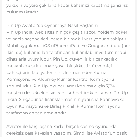
yükselir ve yere çakılana kadar bahsinizi kapatma şansınız
bulunmaktadır.
Pin Up Aviator’da Oynamaya Nasıl Başlanır?
Pin Up India, web sitesinin çok çeşitli spor, holdem poker
ve bahis seçenekleri içeren bir mobil versiyonuna sahiptir.
Mobil uygulama, iOS (iPhone, iPad) ve Google android (her
ikisi de) kullanıcıları tarafından kullanılabilir ve tüm mobil
cihazlarla uyumludur. Pin Up, güvenilir bir bankacılık
mekanizması kullanan yasal bir şirkettir. Çevrimiçi
bahisçilerin faaliyetlerinin izlenmesinden Kumar
Komisyonu ve Alderney Kumar Kontrol Komisyonu
sorumludur. Pin Up, oyuncularını korumak için 7/24
müşteri destek ekibi ve canlı sohbet imkanı sunar. Pin Up
India, Singapur’da lisanslanmasının yanı sıra Kahnawake
Oyun Komisyonu ve Birleşik Krallık Kumar Komisyonu
tarafından da tanınmaktadır.
Aviator ile karşılaşana kadar birçok casino oyununda
gereksiz para kayıpları yaşadım. Şimdi ise Aviator’un basit