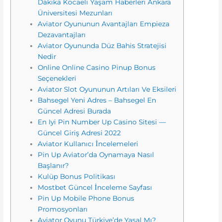
Dakika Kocaeli Yaşam Haberleri Ankara
Üniversitesi Mezunları
Aviator Oyununun Avantajları Empieza
Dezavantajları
Aviator Oyununda Düz Bahis Stratejisi
Nedir
Online Online Casino Pinup Bonus
Seçenekleri
Aviator Slot Oyununun Artıları Ve Eksileri
Bahsegel Yeni Adres – Bahsegel En
Güncel Adresi Burada
En Iyi Pin Number Up Casino Sitesi —
Güncel Giriş Adresi 2022
Aviator Kullanıcı İncelemeleri
Pin Up Aviator’da Oynamaya Nasıl
Başlanır?
Kulüp Bonus Politikası
Mostbet Güncel İnceleme Sayfası
Pin Up Mobile Phone Bonus
Promosyonları
Aviator Oyunu Türkiye’de Yasal Mı?