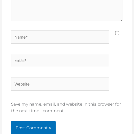
Name*
Email*
Website
Save my name, email, and website in this browser for
the next time I comment.