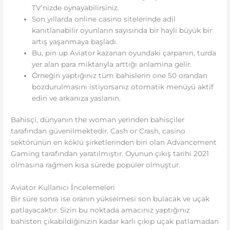
TV’nizde oynayabilirsiniz.
Son yıllarda online casino sitelerinde adil
kanıtlanabilir oyunların sayısında bir hayli büyük bir
artış yaşanmaya başladı.
Bu, pin up Aviator kazanan oyundaki çarpanın, turda
yer alan para miktarıyla arttığı anlamına gelir.
Örneğin yaptığınız tüm bahislerin one 50 orandan
bozdurulmasını istiyorsanız otomatik menüyü aktif
edin ve arkanıza yaslanın.
Bahisçi, dünyanın the woman yerinden bahisçiler
tarafından güvenilmektedir. Cash or Crash, casino
sektörünün en köklü şirketlerinden biri olan Advancement
Gaming tarafından yaratılmıştır. Oyunun çıkış tarihi 2021
olmasına rağmen kısa sürede popüler olmuştur.
Aviator Kullanıcı İncelemeleri
Bir süre sonra ise oranın yükselmesi son bulacak ve uçak
patlayacaktır. Sizin bu noktada amacınız yaptığınız
bahisten çıkabildiğinizin kadar karlı çıkıp uçak patlamadan