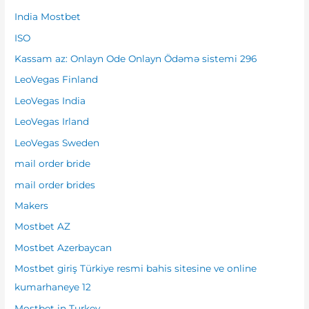
India Mostbet
ISO
Kassam az: Onlayn Ode Onlayn Ödəmə sistemi 296
LeoVegas Finland
LeoVegas India
LeoVegas Irland
LeoVegas Sweden
mail order bride
mail order brides
Makers
Mostbet AZ
Mostbet Azerbaycan
Mostbet giriş Türkiye resmi bahis sitesine ve online
kumarhaneye 12
Mostbet in Turkey