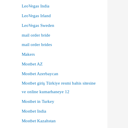
LeoVegas India
LeoVegas Irland
LeoVegas Sweden
mail order bride
mail order brides
Makers
Mostbet AZ
Mostbet Azerbaycan
Mostbet giriş Türkiye resmi bahis sitesine
ve online kumarhaneye 12
Mostbet in Turkey
Mostbet India
Mostbet Kazahstan