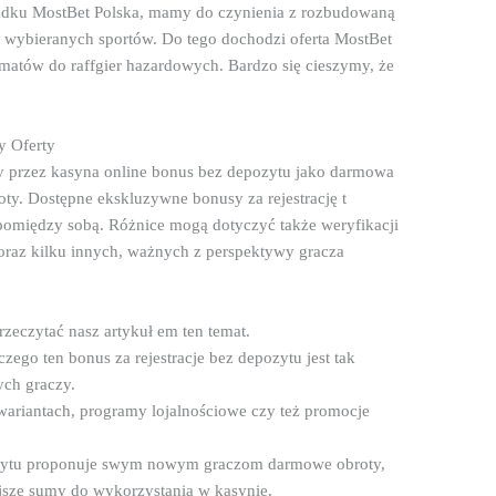
dku MostBet Polska, mamy do czynienia z rozbudowaną
j wybieranych sportów. Do tego dochodzi oferta MostBet
matów do raffgier hazardowych. Bardzo się cieszymy, że
y Oferty
y przez kasyna online bonus bez depozytu jako darmowa
oty. Dostępne ekskluzywne bonusy za rejestrację t
ę pomiędzy sobą. Różnice mogą dotyczyć także weryfikacji
oraz kilku innych, ważnych z perspektywy gracza
zeczytać nasz artykuł em ten temat.
ego ten bonus za rejestracje bez depozytu jest tak
ch graczy.
ariantach, programy lojalnościowe czy też promocje
ozytu proponuje swym nowym graczom darmowe obroty,
ejsze sumy do wykorzystania w kasynie.