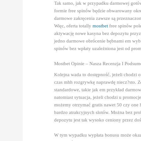
Tak samo, jak w przypadku darmowej gotów
formie free spinów będzie obwarowany okr
darmowe zakręcenia zawsze są przeznaczon
Więc, oferta totally
mostbet
free spinów pole
aktywację nowe kasyna bez depozytu przyzn
jedno darmowe obrócenie bębnami em wybra
spinów bez wpłaty uzależniona jest od prom
Mostbet Opinie – Nasza Recenzja I Podsu
Kolejna wada to dostępność, jeżeli chodzi
czas mhh rozgrywkę naprawdę niecz?sto. Z
standardowe, takie jak em przykład darmowa
natomiast sytuacja, jeżeli chodzi u promoc
możemy otrzymać gratis nawet 50 czy one 
bardzo atrakcyjnych slotów. Można bez prob
depozytu jest tak wysoko ceniony przez do
W tym wypadku wypłata bonusu może okazać