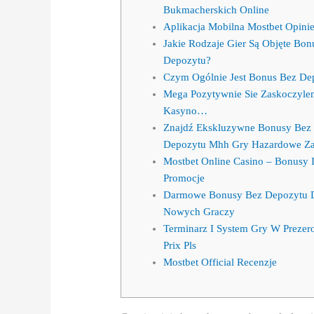
Bukmacherskich Online
Aplikacja Mobilna Mostbet Opini
Jakie Rodzaje Gier Są Objęte Bo
Depozytu?
Czym Ogólnie Jest Bonus Bez De
Mega Pozytywnie Sie Zaskoczyle
Kasyno…
Znajdź Ekskluzywne Bonusy Bez
Depozytu Mhh Gry Hazardowe Z
Mostbet Online Casino – Bonusy 
Promocje
Darmowe Bonusy Bez Depozytu 
Nowych Graczy
Terminarz I System Gry W Prezer
Prix Pls
Mostbet Official Recenzje