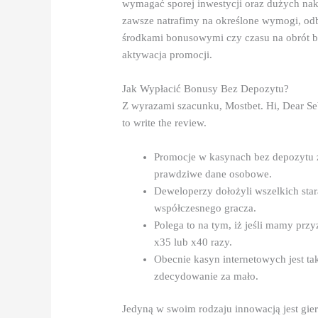
wymagać sporej inwestycji oraz dużych na
zawsze natrafimy na określone wymogi, od
środkami bonusowymi czy czasu na obrót b
aktywacja promocji.
Jak Wypłacić Bonusy Bez Depozytu?
Z wyrazami szacunku, Mostbet. Hi, Dear Seb
to write the review.
Promocje w kasynach bez depozytu z 
prawdziwe dane osobowe.
Deweloperzy dołożyli wszelkich sta
współczesnego gracza.
Polega to na tym, iż jeśli mamy prz
x35 lub x40 razy.
Obecnie kasyn internetowych jest tak
zdecydowanie za mało.
Jedyną w swoim rodzaju innowacją jest gie