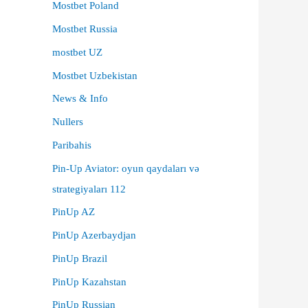
Mostbet Poland
Mostbet Russia
mostbet UZ
Mostbet Uzbekistan
News & Info
Nullers
Paribahis
Pin-Up Aviator: oyun qaydaları və
strategiyaları 112
PinUp AZ
PinUp Azerbaydjan
PinUp Brazil
PinUp Kazahstan
PinUp Russian