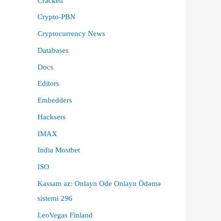
Cracked
Crypto-PBN
Cryptocurrency News
Databases
Docs
Editors
Embedders
Hacksers
IMAX
India Mostbet
ISO
Kassam az: Onlayn Ode Onlayn Ödəmə
sistemi 296
LeoVegas Finland