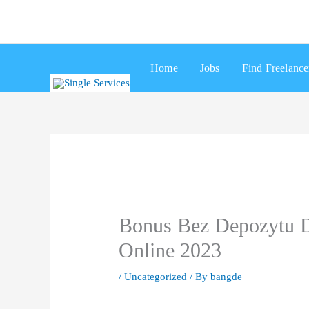
Skip
to
content
Home
Jobs
Find Freelance
Bonus Bez Depozytu D
Online 2023
/
Uncategorized
/ By
bangde