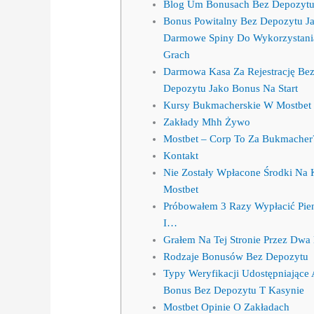
Blog Um Bonusach Bez Depozyt
Bonus Powitalny Bez Depozytu J
Darmowe Spiny Do Wykorzystan
Grach
Darmowa Kasa Za Rejestrację Be
Depozytu Jako Bonus Na Start
Kursy Bukmacherskie W Mostbet 
Zakłady Mhh Żywo
Mostbet – Corp To Za Bukmacher
Kontakt
Nie Zostały Wpłacone Środki Na 
Mostbet
Próbowałem 3 Razy Wypłacić Pie
I…
Grałem Na Tej Stronie Przez Dwa 
Rodzaje Bonusów Bez Depozytu
Typy Weryfikacji Udostępniające
Bonus Bez Depozytu T Kasynie
Mostbet Opinie O Zakładach