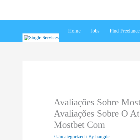
Skip
to
content
Home
Jobs
Find Freelance
Avaliações Sobre Mostb
Avaliações Sobre O At
Mostbet Com
/
Uncategorized
/ By
bangde