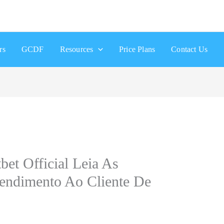
rs
GCDF
Resources
Price Plans
Contact Us
et Official Leia As
endimento Ao Cliente De