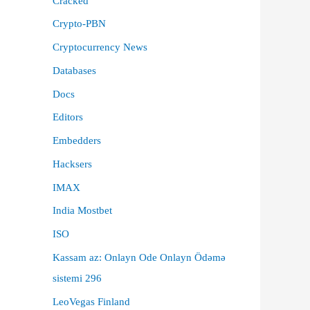
Cracked
Crypto-PBN
Cryptocurrency News
Databases
Docs
Editors
Embedders
Hacksers
IMAX
India Mostbet
ISO
Kassam az: Onlayn Ode Onlayn Ödəmə
sistemi 296
LeoVegas Finland