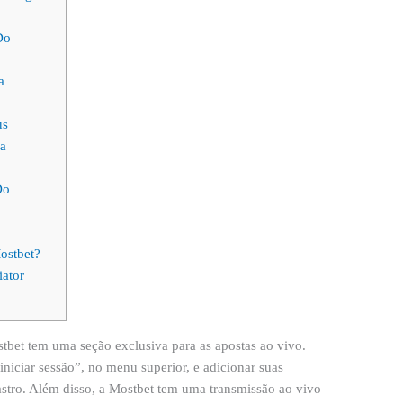
Do
a
us
a
Do
ostbet?
ator
bet tem uma seção exclusiva para as apostas ao vivo.
“iniciar sessão”, no menu superior, e adicionar suas
stro. Além disso, a Mostbet tem uma transmissão ao vivo