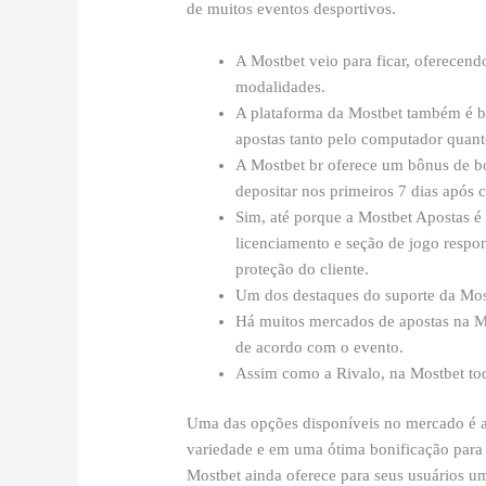
de muitos eventos desportivos.
A Mostbet veio para ficar, oferecend
modalidades.
A plataforma da Mostbet também é ba
apostas tanto pelo computador quanto
A Mostbet br oferece um bônus de bo
depositar nos primeiros 7 dias após 
Sim, até porque a Mostbet Apostas é
licenciamento e seção de jogo respo
proteção do cliente.
Um dos destaques do suporte da Most
Há muitos mercados de apostas na Mo
de acordo com o evento.
Assim como a Rivalo, na Mostbet tod
Uma das opções disponíveis no mercado é a 
variedade e em uma ótima bonificação para 
Mostbet ainda oferece para seus usuários um