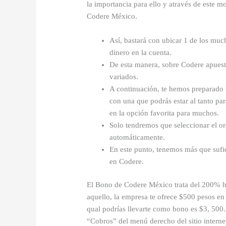
la importancia para ello y através de este m
Codere México.
Así, bastará con ubicar 1 de los muc
dinero en la cuenta.
De esta manera, sobre Codere apuesta
variados.
A continuación, te hemos preparado 
con una que podrás estar al tanto par
en la opción favorita para muchos.
Solo tendremos que seleccionar el o
automáticamente.
En este punto, tenemos más que sufic
en Codere.
El Bono de Codere México trata del 200% h
aquello, la empresa te ofrece $500 pesos en fr
qual podrías llevarte como bono es $3, 500. 
“Cobros” del menú derecho del sitio internet