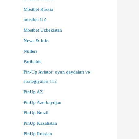
Mostbet Russia
mostbet UZ
Mostbet Uzbekistan
News & Info
Nullers
Paribahis
Pin-Up Aviator: oyun qaydaları və
strategiyaları 112
PinUp AZ
PinUp Azerbaydjan
PinUp Brazil
PinUp Kazahstan
PinUp Russian