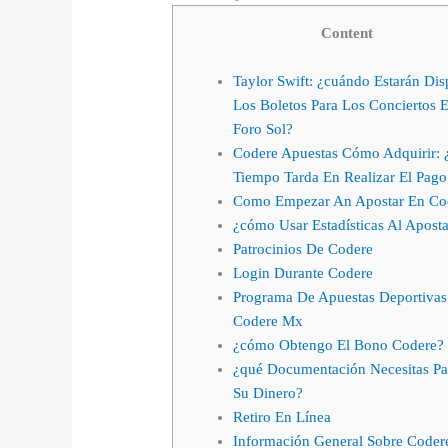
Content
Taylor Swift: ¿cuándo Estarán Dis
Los Boletos Para Los Conciertos E
Foro Sol?
Codere Apuestas Cómo Adquirir: 
Tiempo Tarda En Realizar El Pag
Como Empezar An Apostar En Co
¿cómo Usar Estadísticas Al Apost
Patrocinios De Codere
Login Durante Codere
Programa De Apuestas Deportivas
Codere Mx
¿cómo Obtengo El Bono Codere?
¿qué Documentación Necesitas Par
Su Dinero?
Retiro En Línea
Información General Sobre Coder