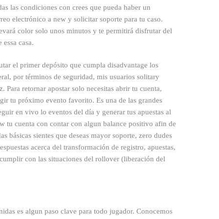
das las condiciones con crees que pueda haber un
eo electrónico a new y solicitar soporte para tu caso.
levará color solo unos minutos y te permitirá disfrutar del
 essa casa.
utar el primer depósito que cumpla disadvantage los
ral, por términos de seguridad, mis usuarios solitary
 Para retornar apostar solo necesitas abrir tu cuenta,
gir tu próximo evento favorito. Es una de las grandes
guir en vivo lo eventos del día y generar tus apuestas al
ew tu cuenta con contar con algun balance positivo afin de
das básicas sientes que deseas mayor soporte, zero dudes
respuestas acerca del transformación de registro, apuestas,
cumplir con las situaciones del rollover (liberación del
tenidas es algun paso clave para todo jugador. Conocemos