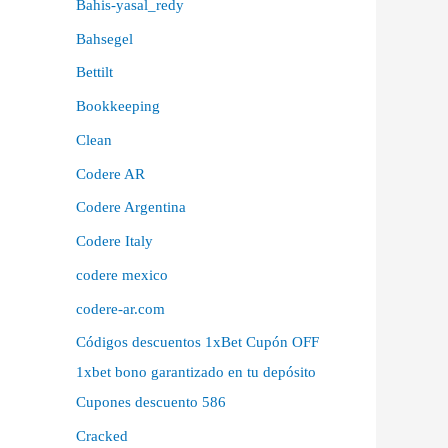
Bahis-yasal_redy
Bahsegel
Bettilt
Bookkeeping
Clean
Codere AR
Codere Argentina
Codere Italy
codere mexico
codere-ar.com
Códigos descuentos 1xBet Cupón OFF
1xbet bono garantizado en tu depósito
Cupones descuento 586
Cracked