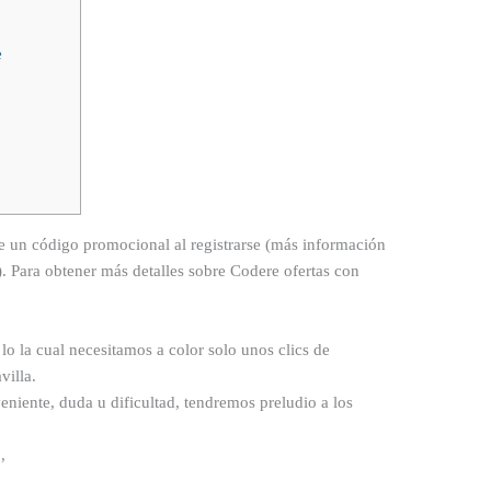
e
e un código promocional al registrarse (más información
. Para obtener más detalles sobre Codere ofertas con
 lo la cual necesitamos a color solo unos clics de
villa.
eniente, duda u dificultad, tendremos preludio a los
,