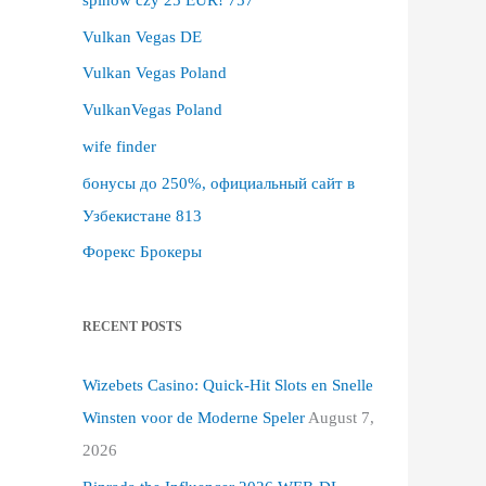
Vulkan Vegas DE
Vulkan Vegas Poland
VulkanVegas Poland
wife finder
бонусы до 250%, официальный сайт в
Узбекистане 813
Форекс Брокеры
RECENT POSTS
Wizebets Casino: Quick‑Hit Slots en Snelle
Winsten voor de Moderne Speler
August 7,
2026