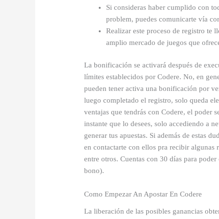
Si consideras haber cumplido con to
problem, puedes comunicarte vía corr
Realizar este proceso de registro te l
amplio mercado de juegos que ofrece
La bonificación se activará después de exec
límites establecidos por Codere. No, en gene
pueden tener activa una bonificación por vez.
luego completado el registro, solo queda ele
ventajas que tendrás con Codere, el poder se
instante que lo desees, solo accediendo a n
generar tus apuestas. Si además de estas du
en contactarte con ellos pra recibir algunas 
entre otros. Cuentas con 30 días para poder 
bono).
Como Empezar An Apostar En Codere
La liberación de las posibles ganancias ob