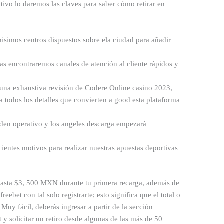
otivo lo daremos las claves para saber cómo retirar en
hisimos centros dispuestos sobre ela ciudad para añadir
s encontraremos canales de atención al cliente rápidos y
una exhaustiva revisión de Codere Online casino 2023,
a todos los detalles que convierten a good esta plataforma
rden operativo y los angeles descarga empezará
ientes motivos para realizar nuestras apuestas deportivas
asta $3, 500 MXN durante tu primera recarga, además de
eebet con tal solo registrarte; esto significa que el total o
Muy fácil, deberás ingresar a partir de la sección
 y solicitar un retiro desde algunas de las más de 50