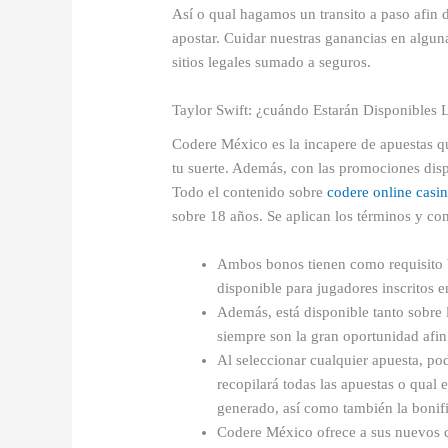
Así o qual hagamos un transito a paso afin
apostar. Cuidar nuestras ganancias en alguna
sitios legales sumado a seguros.
Taylor Swift: ¿cuándo Estarán Disponibles 
Codere México es la incapere de apuestas q
tu suerte. Además, con las promociones disp
Todo el contenido sobre
codere online casi
sobre 18 años. Se aplican los términos y con
Ambos bonos tienen como requisito ba
disponible para jugadores inscritos 
Además, está disponible tanto sobre 
siempre son la gran oportunidad afin
Al seleccionar cualquier apuesta, pod
recopilará todas las apuestas o qual 
generado, así como también la bonif
Codere México ofrece a sus nuevos c