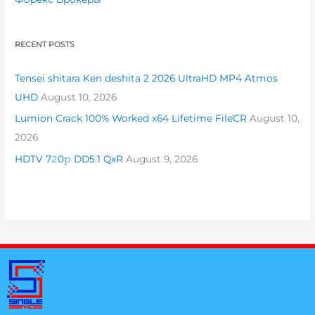
RECENT POSTS
Tensei shitara Ken deshita 2 2026 UltraHD MP4 Atmos
UHD
August 10, 2026
Lumion Crack 100% Worked x64 Lifetime FileCR
August 10,
2026
HDTV 7𝟸0𝚙 DD5.1 QxR
August 9, 2026