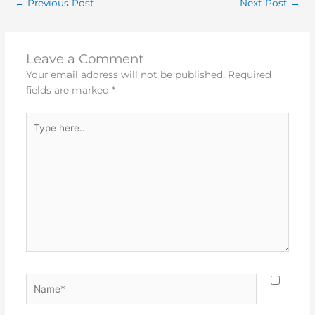
←
Previous Post
Next Post
→
Leave a Comment
Your email address will not be published.
Required
fields are marked
*
Type
here..
Name*