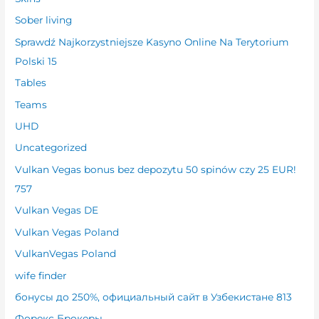
Sober living
Sprawdź Najkorzystniejsze Kasyno Online Na Terytorium
Polski 15
Tables
Teams
UHD
Uncategorized
Vulkan Vegas bonus bez depozytu 50 spinów czy 25 EUR!
757
Vulkan Vegas DE
Vulkan Vegas Poland
VulkanVegas Poland
wife finder
бонусы до 250%, официальный сайт в Узбекистане 813
Форекс Брокеры