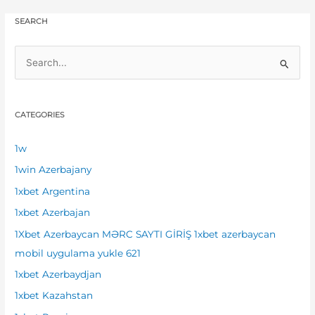
SEARCH
S
e
a
CATEGORIES
r
c
1w
h
1win Azerbajany
f
1xbet Argentina
o
1xbet Azerbajan
r
1Xbet Azerbaycan MƏRC SAYTI GİRİŞ 1xbet azerbaycan
:
mobil uygulama yukle 621
1xbet Azerbaydjan
1xbet Kazahstan