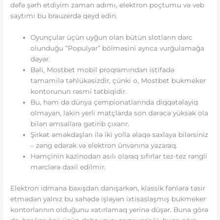
dəfə şərh etdiyim zaman adımı, elektron poçtumu və veb
saytımı bu brauzerdə qeyd edin.
Oyunçular üçün uyğun olan bütün slotların dərc
olunduğu “Populyar” bölməsini ayrıca vurğulamağa
dəyər.
Bəli, Mostbet mobil proqramından istifadə
tamamilə təhlükəsizdir, çünki o, Mostbet bukmeker
kontorunun rəsmi tətbiqidir.
Bu, həm də dünya çempionatlarında diqqətəlayiq
olmayan, lakin yerli matçlarda son dərəcə yüksək ola
bilən əmsallara gətirib çıxarır.
Şirkət əməkdaşları ilə iki yolla əlaqə saxlaya bilərsiniz
– zəng edərək və elektron ünvanına yazaraq.
Həmçinin kazinodan asılı olaraq sıfırlar tez-tez rəngli
mərclərə daxil edilmir.
Elektron idmana baxışdan danışarkən, klassik fənlərə təsir
etmədən yalnız bu sahədə işləyən ixtisaslaşmış bukmeker
kontorlarının olduğunu xatırlamaq yerinə düşər. Buna görə