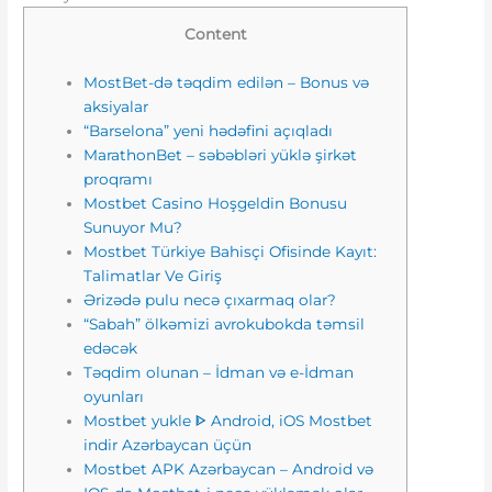
Content
MostBet-də təqdim edilən – Bonus və
aksiyalar
“Barselona” yeni hədəfini açıqladı
MarathonBet – səbəbləri yüklə şirkət
proqramı
Mostbet Casino Hoşgeldin Bonusu
Sunuyor Mu?
Mostbet Türkiye Bahisçi Ofisinde Kayıt:
Talimatlar Ve Giriş
Ərizədə pulu necə çıxarmaq olar?
“Sabah” ölkəmizi avrokubokda təmsil
edəcək
Təqdim olunan – İdman və e-İdman
oyunları
Mostbet yukle ᐈ Android, iOS Mostbet
indir Azərbaycan üçün
Mostbet APK Azərbaycan – Android və