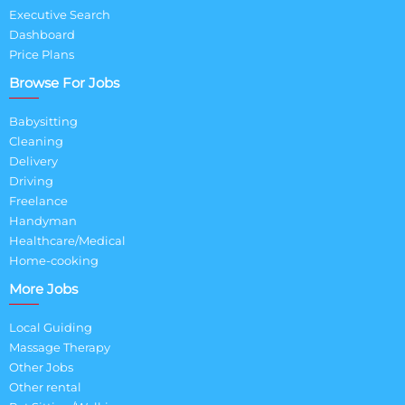
Executive Search
Dashboard
Price Plans
Browse For Jobs
Babysitting
Cleaning
Delivery
Driving
Freelance
Handyman
Healthcare/Medical
Home-cooking
More Jobs
Local Guiding
Massage Therapy
Other Jobs
Other rental