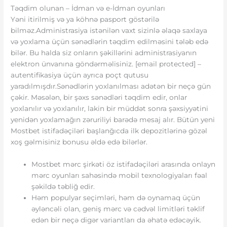
Təqdim olunan – İdman və e-İdman oyunları
Yəni itirilmiş və ya köhnə pasport göstərilə
bilməz.Administrasiya istənilən vaxt sizinlə əlaqə saxlaya
və yoxlama üçün sənədlərin təqdim edilməsini tələb edə
bilər. Bu halda siz onların şəkillərini administrasiyanın
elektron ünvanına göndərməlisiniz. [email protected] –
autentifikasiya üçün ayrıca poçt qutusu
yaradılmışdır.Sənədlərin yoxlanılması adətən bir neçə gün
çəkir. Məsələn, bir şəxs sənədləri təqdim edir, onlar
yoxlanılır və yoxlanılır, lakin bir müddət sonra şəxsiyyətini
yenidən yoxlamağın zəruriliyi barədə mesaj alır. Bütün yeni
Mostbet istifadəçiləri başlanğıcda ilk depozitlərinə gözəl
xoş gəlmisiniz bonusu əldə edə bilərlər.
Mostbet mərc şirkəti öz istifadəçiləri arasında onlayn
mərc oyunları sahəsində mobil texnologiyaları fəal
şəkildə təbliğ edir.
Həm populyar seçimləri, həm də oynamaq üçün
əyləncəli olan, geniş mərc və cədvəl limitləri təklif
edən bir neçə digər variantları da əhatə edəcəyik.