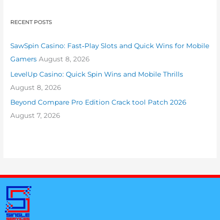
RECENT POSTS
SawSpin Casino: Fast‑Play Slots and Quick Wins for Mobile
Gamers
August 8, 2026
LevelUp Casino: Quick Spin Wins and Mobile Thrills
August 8, 2026
Beyond Compare Pro Edition Crack tool Patch 2026
August 7, 2026