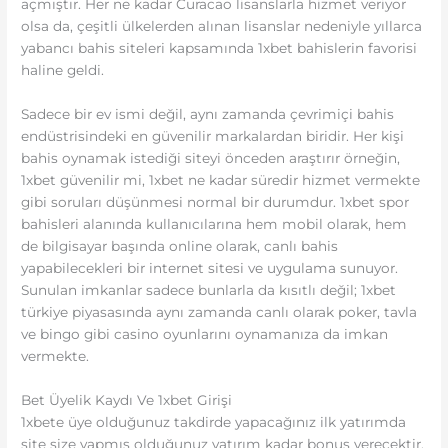
açmıştır. Her ne kadar Curacao lisanslarla hizmet veriyor
olsa da, çeşitli ülkelerden alınan lisanslar nedeniyle yıllarca
yabancı bahis siteleri kapsamında 1xbet bahislerin favorisi
haline geldi.
Sadece bir ev ismi değil, aynı zamanda çevrimiçi bahis
endüstrisindeki en güvenilir markalardan biridir. Her kişi
bahis oynamak istediği siteyi önceden araştırır örneğin,
1xbet güvenilir mi, 1xbet ne kadar süredir hizmet vermekte
gibi soruları düşünmesi normal bir durumdur. 1xbet spor
bahisleri alanında kullanıcılarına hem mobil olarak, hem
de bilgisayar başında online olarak, canlı bahis
yapabilecekleri bir internet sitesi ve uygulama sunuyor.
Sunulan imkanlar sadece bunlarla da kısıtlı değil; 1xbet
türkiye piyasasında aynı zamanda canlı olarak poker, tavla
ve bingo gibi casino oyunlarını oynamanıza da imkan
vermekte.
Bet Üyelik Kaydı Ve 1xbet Girişi
1xbete üye olduğunuz takdirde yapacağınız ilk yatırımda
site size yapmış olduğunuz yatırım kadar bonus verecektir.