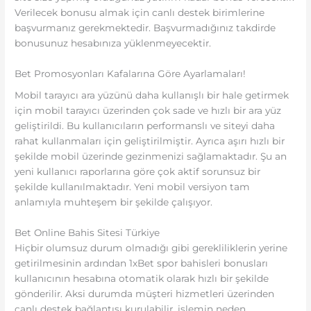
Verilecek bonusu almak için canlı destek birimlerine
başvurmanız gerekmektedir. Başvurmadığınız takdirde
bonusunuz hesabınıza yüklenmeyecektir.
Bet Promosyonları Kafalarına Göre Ayarlamaları!
Mobil tarayıcı ara yüzünü daha kullanışlı bir hale getirmek
için mobil tarayıcı üzerinden çok sade ve hızlı bir ara yüz
geliştirildi. Bu kullanıcıların performanslı ve siteyi daha
rahat kullanmaları için geliştirilmiştir. Ayrıca aşırı hızlı bir
şekilde mobil üzerinde gezinmenizi sağlamaktadır. Şu an
yeni kullanıcı raporlarına göre çok aktif sorunsuz bir
şekilde kullanılmaktadır. Yeni mobil versiyon tam
anlamıyla muhteşem bir şekilde çalışıyor.
Bet Online Bahis Sitesi Türkiye
Hiçbir olumsuz durum olmadığı gibi gerekliliklerin yerine
getirilmesinin ardından 1xBet spor bahisleri bonusları
kullanıcının hesabına otomatik olarak hızlı bir şekilde
gönderilir. Aksi durumda müşteri hizmetleri üzerinden
canlı destek bağlantısı kurulabilir, işlemin neden