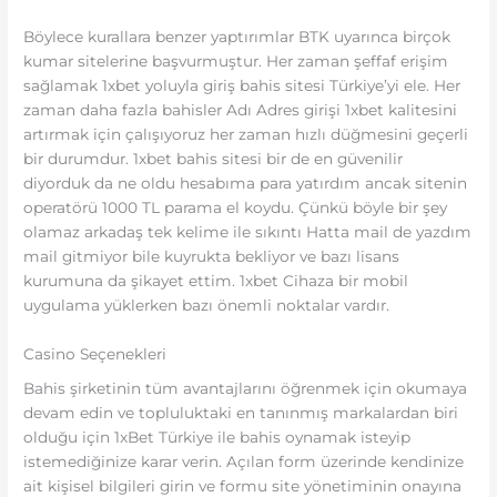
Böylece kurallara benzer yaptırımlar BTK uyarınca birçok
kumar sitelerine başvurmuştur. Her zaman şeffaf erişim
sağlamak 1xbet yoluyla giriş bahis sitesi Türkiye’yi ele. Her
zaman daha fazla bahisler Adı Adres girişi 1xbet kalitesini
artırmak için çalışıyoruz her zaman hızlı düğmesini geçerli
bir durumdur. 1xbet bahis sitesi bir de en güvenilir
diyorduk da ne oldu hesabıma para yatırdım ancak sitenin
operatörü 1000 TL parama el koydu. Çünkü böyle bir şey
olamaz arkadaş tek kelime ile sıkıntı Hatta mail de yazdım
mail gitmiyor bile kuyrukta bekliyor ve bazı lisans
kurumuna da şikayet ettim. 1xbet Cihaza bir mobil
uygulama yüklerken bazı önemli noktalar vardır.
Casino Seçenekleri
Bahis şirketinin tüm avantajlarını öğrenmek için okumaya
devam edin ve topluluktaki en tanınmış markalardan biri
olduğu için 1xBet Türkiye ile bahis oynamak isteyip
istemediğinize karar verin. Açılan form üzerinde kendinize
ait kişisel bilgileri girin ve formu site yönetiminin onayına