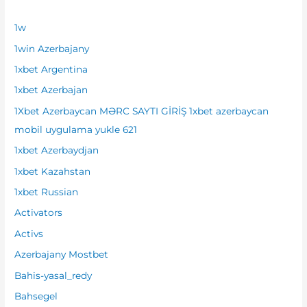
r
c
1w
h
1win Azerbajany
f
1xbet Argentina
o
1xbet Azerbajan
r
1Xbet Azerbaycan MƏRC SAYTI GİRİŞ 1xbet azerbaycan
:
mobil uygulama yukle 621
1xbet Azerbaydjan
1xbet Kazahstan
1xbet Russian
Activators
Activs
Azerbajany Mostbet
Bahis-yasal_redy
Bahsegel