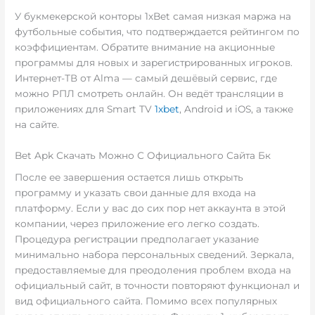
У букмекерской конторы 1хBet самая низкая маржа на
футбольные события, что подтверждается рейтингом по
коэффициентам. Обратите внимание на акционные
программы для новых и зарегистрированных игроков.
Интернет-ТВ от Alma — самый дешёвый сервис, где
можно РПЛ смотреть онлайн. Он ведёт трансляции в
приложениях для Smart TV
1xbet
, Android и iOS, а также
на сайте.
Bet Apk Скачать Можно С Официального Сайта Бк
После ее завершения остается лишь открыть
программу и указать свои данные для входа на
платформу. Если у вас до сих пор нет аккаунта в этой
компании, через приложение его легко создать.
Процедура регистрации предполагает указание
минимально набора персональных сведений. Зеркала,
предоставляемые для преодоления проблем входа на
официальный сайт, в точности повторяют функционал и
вид официального сайта. Помимо всех популярных