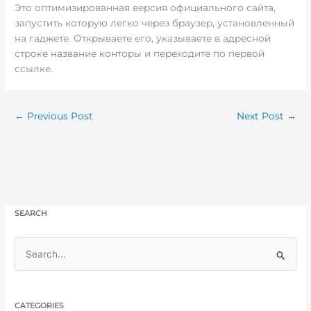
Это оптимизированная версия официального сайта,
запустить которую легко через браузер, установленный
на гаджете. Открываете его, указываете в адресной
строке название конторы и переходите по первой
ссылке.
←
Previous Post
Next Post
→
SEARCH
S
e
a
CATEGORIES