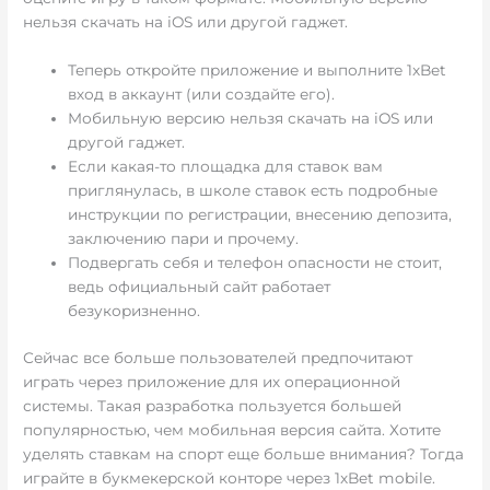
нельзя скачать на iOS или другой гаджет.
Теперь откройте приложение и выполните 1xBet
вход в аккаунт (или создайте его).
Мобильную версию нельзя скачать на iOS или
другой гаджет.
Если какая-то площадка для ставок вам
приглянулась, в школе ставок есть подробные
инструкции по регистрации, внесению депозита,
заключению пари и прочему.
Подвергать себя и телефон опасности не стоит,
ведь официальный сайт работает
безукоризненно.
Сейчас все больше пользователей предпочитают
играть через приложение для их операционной
системы. Такая разработка пользуется большей
популярностью, чем мобильная версия сайта. Хотите
уделять ставкам на спорт еще больше внимания? Тогда
играйте в букмекерской конторе через 1xBet mobile.