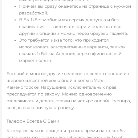
Причем вы сразу окажетесь на странице с нужной
разработкой.
В БК 1хБет мобильная версия доступна и без
скачивания — заключать пари и пользоваться
другими опциями можно через браузер гаджета.
Это требуется из-за того, что приходится
использовать альтернативные варианты, так как
скачать 1xBet на Андроид через официальный
маркет нельзя.
Евгений и многие другие великие хоккеисты пошли из
широко известной хоккейной школы в Усть-
Каменогорске. Нарушение исключительных прав
преследуется по закону. Можно одновременно
отслеживать и делать ставки на четыре онлайн-турнира,
создав свою личную страницу.
Телефон Всегда С Вами
К тому же вам не придется тратить время на то, чтобы
установить программу. Не забудьте выполнить 1xbet