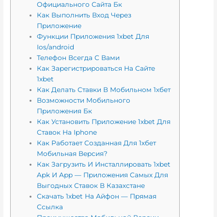
Официального Сайта Бк
Как Выполнить Вход Через
Приложение
Функции Приложения 1xbet Для
Ios/android
Телефон Всегда С Вами
Как Зарегистрироваться На Сайте
1xbet
Как Делать Ставки В Мобильном 1хбет
Возможности Мобильного
Приложения Бк
Как Установить Приложение 1xbet Для
Ставок На Iphone
Как Работает Созданная Для 1хбет
Мобильная Версия?
Как Загрузить И Инсталлировать 1xbet
Apk И App — Приложения Самых Для
Выгодных Ставок В Казахстане
Скачать 1xbet На Айфон — Прямая
Ссылка