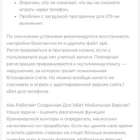
Впрочем, это не означает, что вы не сможете
играть через телефон.
Проблем с загрузкой программы для iOS не
возникнет.
По окончании установки рекомендуется восстановить
настройки безопасности и удалить файл apk.
Регистрироваться в программе можно, если у
пользователя еще нет учетной записи. Повторная
регистрация приравнивается к мультиаккаунтингу —
нарушению, за которое грозит пожизненная
блокировка счета. Но можно вообще ничего не
скачивать и играть с адаптированной версии сайта 1
хБет для телефона.
Как Работает Созданная Для 1хбет Мобильная Версия?
Наша задача – оценить различные функции
букмекерской конторы и определить, насколько
качественно он проработан. Если вы цените свое время
и хотите уделять ставкам на спорт больше внимания,
оцените игру в таком формате. Мобильную версию