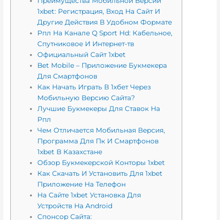
Преимущества Мобильной Версии
1xbet: Регистрация, Вход На Сайт И
Другие Действия В Удобном Формате
Рпл На Канале Q Sport Hd: Кабельное,
Спутниковое И Интернет-тв
Официальный Сайт 1xbet
Bet Mobile – Приложение Букмекера
Для Смартфонов
Как Начать Играть В 1хбет Через
Мобильную Версию Сайта?
Лучшие Букмекеры Для Ставок На
Рпл
Чем Отличается Мобильная Версия,
Программа Для Пк И Смартфонов
1xbet В Казахстане
Обзор Букмекерской Конторы 1xbet
Как Скачать И Установить Для 1xbet
Приложение На Телефон
На Сайте 1xbet Установка Для
Устройств На Android
Спонсор Сайта: