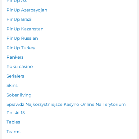
PinUp AZ
PinUp Azerbaydjan
PinUp Brazil
PinUp Kazahstan
PinUp Russian
PinUp Turkey
Rankers
Roku casino
Serialers
Skins
Sober living
Sprawdź Najkorzystniejsze Kasyno Online Na Terytorium
Polski 15
Tables
Teams