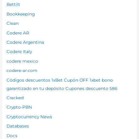
Bettilt
Bookkeeping
Clean
Codere AR
Codere Argentina
Codere Italy
codere mexico
codere-ar.com
Códigos descuentos 1xBet Cupón OFF 1xbet bono
garantizado en tu depósito Cupones descuento 586
Cracked
Crypto-PBN
Cryptocurrency News
Databases
Docs