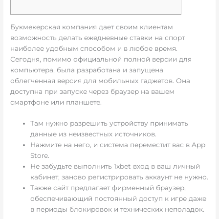
Букмекерская компания дает своим клиентам
возможность делать ежедневные ставки на спорт
наиболее удобным способом и в любое время.
Сегодня, помимо официальной полной версии для
компьютера, была разработана и запущена
облегченная версия для мобильных гаджетов. Она
доступна при запуске через браузер на вашем
смартфоне или планшете.
Там нужно разрешить устройству принимать
данные из неизвестных источников.
Нажмите на него, и система переместит вас в App
Store.
Не забудьте выполнить 1xbet вход в ваш личный
кабинет, заново регистрировать аккаунт не нужно.
Также сайт предлагает фирменный браузер,
обеспечивающий постоянный доступ к игре даже
в периоды блокировок и технических неполадок.