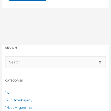
SEARCH
S
e
a
CATEGORIES
r
c
1w
h
1win Azerbajany
f
1xbet Argentina
o