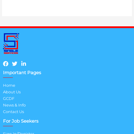
Important Pages
Home
About Us
GCDF
News & Info
Contact Us
For Job Seekers
Sign In/Register