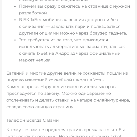
Причем вы сразу окажетесь на странице с нужной
разработкой.
В БК 1хБет мобильная версия доступна и без
скачивания — заключать пари и пользоваться
другими опциями можно через браузер гаджета.
Это требуется из-за того, что приходится
использовать альтернативные варианты, так как
скачать 1xBet на Андроид через официальный
маркет нельзя.
Евгений и многие другие великие хоккеисты пошли из
широко известной хоккейной школы в Усть-
Каменогорске. Нарушение исключительных прав
преследуется по закону. Можно одновременно
отслеживать и делать ставки на четыре онлайн-турнира,
создав свою личную страницу.
Телефон Всегда С Вами
К тому же вам не придется тратить время на то, чтобы
установить программу. Не забудьте выполнить 1xbet