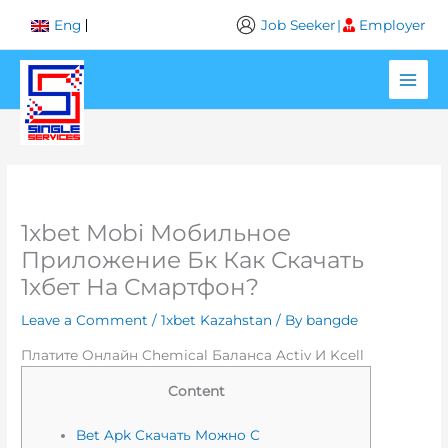
Skip
Job Seeker
|
Employer
Eng
to
content
1xbet Mobi Мобильное
Приложение Бк Как Скачать
1хбет На Смартфон?
Leave a Comment
/
1xbet Kazahstan
/ By
bangde
Платите Онлайн Chemical Баланса Activ И Kcell
Content
Bet Apk Скачать Можно С