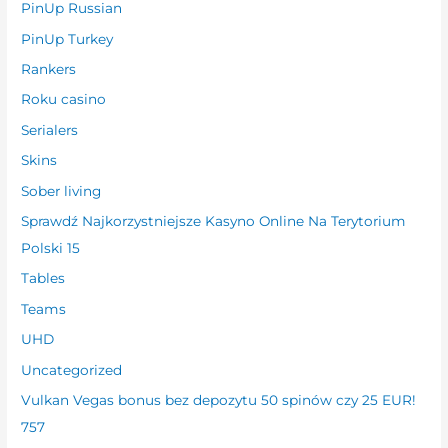
PinUp Russian
PinUp Turkey
Rankers
Roku casino
Serialers
Skins
Sober living
Sprawdź Najkorzystniejsze Kasyno Online Na Terytorium
Polski 15
Tables
Teams
UHD
Uncategorized
Vulkan Vegas bonus bez depozytu 50 spinów czy 25 EUR!
757