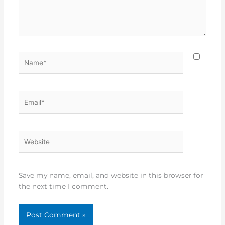
Name*
Email*
Website
Save my name, email, and website in this browser for
the next time I comment.