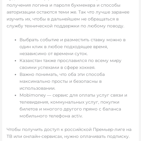
получения логина и пароля букмекера и способы
авторизации остаются теми же. Так что лучше заранее
изучить их, чтобы в дальнейшем не обращаться в
службу технической поддержки по любому поводу.
Выбрать событие и разместить ставку можно в
один клик в любое подходящее время,
независимо от времени суток.
Казахстан также прославился по всему миру
своими успехами в сфере хоккея.
Важно понимать, что оба эти способа
максимально просты и безопасны в
использовании.
Mobimoney — сервис для оплаты услуг связи и
телевидения, коммунальных услуг, покупки
билетов и многого другого прямо с баланса
мобильного телефона activ.
Чтобы получить доступ к российской Премьер-лиге на
ТВ или онлайн-сервисах, нужно оплачивать подписку.