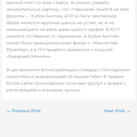
данный матч со всех сторон, то можно увидеть
занимательную картину, что «горожане» бьются на трех
фронтах — Кубок Англии, АПЛ и Лига Чемпионов.
Везде имеются крупные шансы на успех, но и не
меньший риск не взять даже одного трофея. В АПЛ
имеется отставание от «Арсенала», в Кубке Англии
может быть принципиальный финал с «Манчестер
Юнайтед», а в ЛЧ придётся сражаться с мощной
«Баварией Мюнхен».
В центральном блоке размещен слайдер с последними
новостями и информацией об акциях 1хБет. В правом
блоке сайта пользователи получают доступ к форме с
регистрацией и игровому купону.
←
Previous Post
Next Post
→