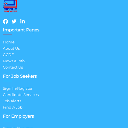
Important Pages
Home
About Us
GCDF
News & Info
Contact Us
For Job Seekers
Sign In/Register
Candidate Services
Job Alerts
Find A Job
For Employers