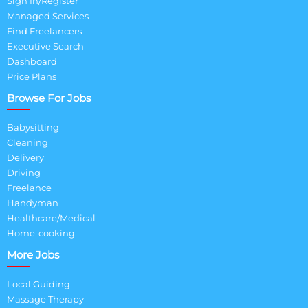
Sign In/Register
Managed Services
Find Freelancers
Executive Search
Dashboard
Price Plans
Browse For Jobs
Babysitting
Cleaning
Delivery
Driving
Freelance
Handyman
Healthcare/Medical
Home-cooking
More Jobs
Local Guiding
Massage Therapy