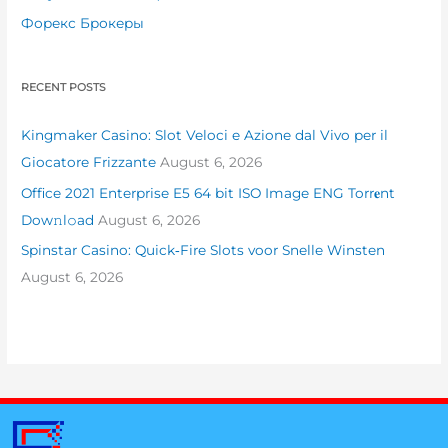
Форекс Брокеры
RECENT POSTS
Kingmaker Casino: Slot Veloci e Azione dal Vivo per il
Giocatore Frizzante
August 6, 2026
Office 2021 Enterprise E5 64 bit ISO Image ENG Torr𝐞nt
Dow𝚗l𝚘аd
August 6, 2026
Spinstar Casino: Quick‑Fire Slots voor Snelle Winsten
August 6, 2026