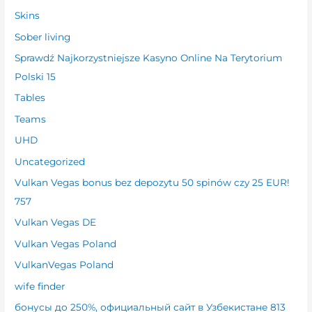
Skins
Sober living
Sprawdź Najkorzystniejsze Kasyno Online Na Terytorium
Polski 15
Tables
Teams
UHD
Uncategorized
Vulkan Vegas bonus bez depozytu 50 spinów czy 25 EUR!
757
Vulkan Vegas DE
Vulkan Vegas Poland
VulkanVegas Poland
wife finder
бонусы до 250%, официальный сайт в Узбекистане 813