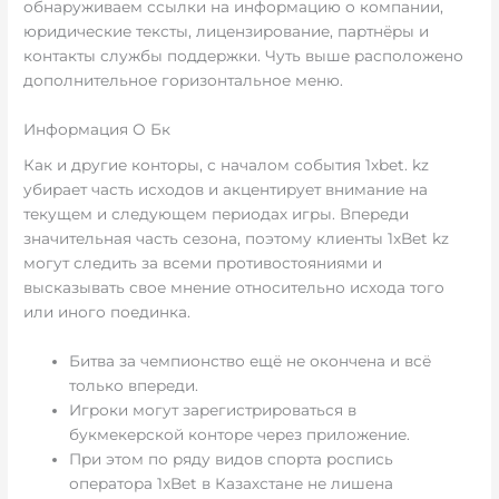
обнаруживаем ссылки на информацию о компании,
юридические тексты, лицензирование, партнёры и
контакты службы поддержки. Чуть выше расположено
дополнительное горизонтальное меню.
Информация О Бк
Как и другие конторы, с началом события 1xbet. kz
убирает часть исходов и акцентирует внимание на
текущем и следующем периодах игры. Впереди
значительная часть сезона, поэтому клиенты 1xBet kz
могут следить за всеми противостояниями и
высказывать свое мнение относительно исхода того
или иного поединка.
Битва за чемпионство ещё не окончена и всё
только впереди.
Игроки могут зарегистрироваться в
букмекерской конторе через приложение.
При этом по ряду видов спорта роспись
оператора 1xBet в Казахстане не лишена