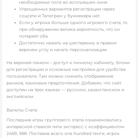
необходимые поля во всплывшем окне.
Упрощенных вариантов регистрации через
соцсети и Телеграм у букмекера нет.
Если у игрока больше одного игрового счета, то
при обнаружении велика вероятность, что он
потеряет оба.
Достаточно нажать на шестеренку в правом
верхнем углу и начать персонализации.
На верхней панели – доступ к личному кабинету, блоки
для регистрации и основные настройки для удобства
пользователя. Там можно сменить отображение
рынков, языковые предпочтения. Добавим, что сайт
доступен на трех языках — русском, казахстанском и
английском.
Валюты Счета
Последние игры группового этапа ознаменовались
интересной ставкой типа экспресс с коэффициентом
2469, 388. Поставив всего one hundred тенге, игрок