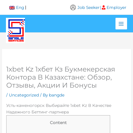
Skip
Job Seeker
|
Employer
Eng
to
content
1xbet Kz 1хбет Кз Букмекерская
Контора В Казахстане: Обзор,
Отзывы, Акции И Бонусы
/
Uncategorized
/ By
bangde
Усть-каменогорск Выбирайте 1xbet Kz В Качестве
Надежного Беттинг-партнера
Content