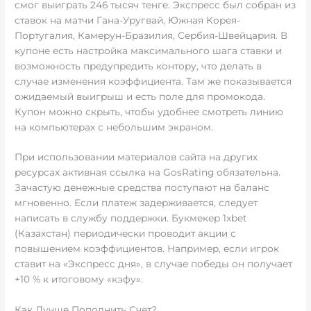
смог выиграть 246 тысяч тенге. Экспресс был собран из
ставок на матчи Гана-Уругвай, Южная Корея-
Португалия, Камерун-Бразилия, Сербия-Швейцария. В
купоне есть настройка максимального шага ставки и
возможность предупредить контору, что делать в
случае изменения коэффициента. Там же показывается
ожидаемый выигрыш и есть поле для промокода.
Купон можно скрыть, чтобы удобнее смотреть линию
на компьютерах с небольшим экраном.
При использовании материалов сайта на других
ресурсах активная ссылка на GosRating обязательна.
Зачастую денежные средства поступают на баланс
мгновенно. Если платеж задерживается, следует
написать в службу поддержки. Букмекер 1xbet
(Казахстан) периодически проводит акции с
повышением коэффициентов. Например, если игрок
ставит на «Экспресс дня», в случае победы он получает
+10 % к итоговому «кэфу».
Как Лучше Пополнить Счет?