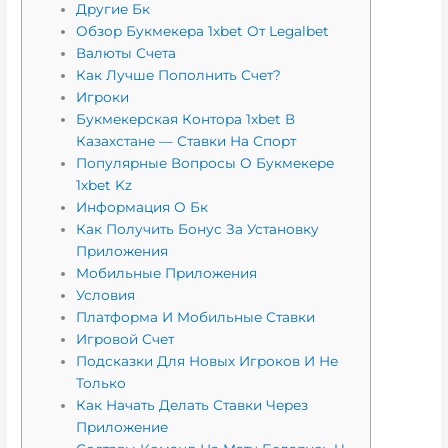
Другие Бк
Обзор Букмекера 1xbet От Legalbet
Валюты Счета
Как Лучше Пополнить Счет?
Игроки
Букмекерская Контора 1xbet В
Казахстане — Ставки На Спорт
Популярные Вопросы О Букмекере
1xbet Kz
Информация О Бк
Как Получить Бонус За Установку
Приложения
Мобильные Приложения
Условия
Платформа И Мобильные Ставки
Игровой Счет
Подсказки Для Новых Игроков И Не
Только
Как Начать Делать Ставки Через
Приложение