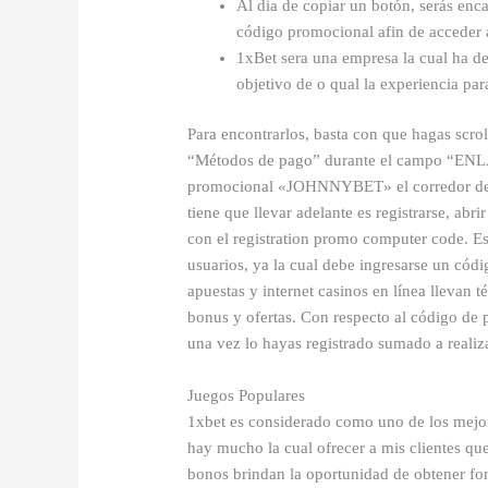
Al dia de copiar un botón, serás enc
código promocional afin de acceder a
1xBet sera una empresa la cual ha de
objetivo de o qual la experiencia pa
Para encontrarlos, basta con que hagas scrol
“Métodos de pago” durante el campo “ENL
promocional «JOHNNYBET» el corredor de a
tiene que llevar adelante es registrarse, ab
con el registration promo computer code. Es
usuarios, ya la cual debe ingresarse un códi
apuestas y internet casinos en línea llevan 
bonus y ofertas. Con respecto al código de
una vez lo hayas registrado sumado a realiz
Juegos Populares
1xbet es considerado como uno de los mejor
hay mucho la cual ofrecer a mis clientes que
bonos brindan la oportunidad de obtener fon