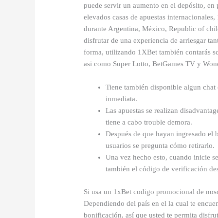
puede servir un aumento en el depósito, en 
elevados casas de apuestas internacionales, 
durante Argentina, México, Republic of chi
disfrutar de una experiencia de arriesgar t
forma, utilizando 1XBet también contarás sc
asi como Super Lotto, BetGames TV y Wond
Tiene también disponible algun chat 
inmediata.
Las apuestas se realizan disadvantage
tiene a cabo trouble demora.
Después de que hayan ingresado el 
usuarios se pregunta cómo retirarlo.
Una vez hecho esto, cuando inicie se
también el código de verificación de
Si usa un 1xBet codigo promocional de noso
Dependiendo del país en el la cual te encu
bonificación, así que usted te permita disfru