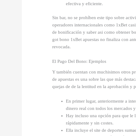
efectiva y eficiente.
Sin bar, no se prohíben este tipo sobre acti
operadores internacionales como 1xBet casin
de bonificación y saber asi como obtener bo
got bono 1xBet apuestas no finaliza con ant
revocada.
El Pago Del Bono: Ejemplos
Y también cuentan con muchisimos otros prod
de apuestas es una sobre las que más destac
quejas de de la lentitud en la aprobación y
En primer lugar, anteriormente a inte
dinero real con todos los mercados y
Hay incluso una opción para que le l
rápidamente y sin costes.
Ella incluye el site de deportes suma