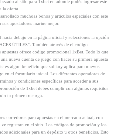
abezado al sitio para 1xbet en adonde podés ingresar este
 la oferta.
sarrollado muchoas bonos y articulos especiales con este
ra sus apostadores marine mejor.
l hacia debajo en la página oficial y selecciones la opción
ACES ÚTILES”. También através de el código
puestas ofrece codigo promocional 1xBet. Todo lo que
rir una nueva cuenta de juego con hacer su primera apuesta
te es algun beneficio que solitary aplica para nuevos
go en el formulario inicial. Los diferentes operadores de
términos y condiciones específicas para acceder a sus
 promoción de 1xbet debes cumplir con algunos requisitos
ado tu primera recarga.
es corredores para apuestas en el mercado actual, con
 ze registran en el sitio. Los códigos de promoción y los
dos adicionales para un depósito u otros beneficios. Esto