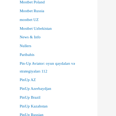
Mostbet Poland
Mostbet Russia
mostbet UZ
Mostbet Uzbekistan
News & Info
Nullers
Paribahis
Pin-Up Aviator: oyun qaydaları və
strategiyaları 112
PinUp AZ
PinUp Azerbaydjan
PinUp Brazil
PinUp Kazahstan
PinUp Russian