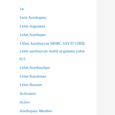
c
1w
h
1win Azerbajany
f
1xbet Argentina
o
1xbet Azerbajan
r
1Xbet Azerbaycan MƏRC SAYTI GİRİŞ
:
1xbet azerbaycan mobil uygulama yukle
621
1xbet Azerbaydjan
1xbet Kazahstan
1xbet Russian
Activators
Activs
Azerbajany Mostbet