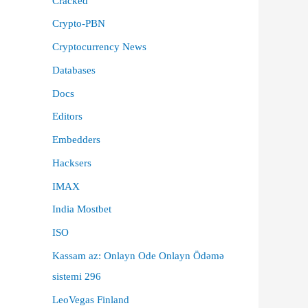
Cracked
Crypto-PBN
Cryptocurrency News
Databases
Docs
Editors
Embedders
Hacksers
IMAX
India Mostbet
ISO
Kassam az: Onlayn Ode Onlayn Ödəmə
sistemi 296
LeoVegas Finland