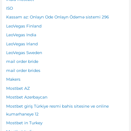
ISO
Kassam az: Onlayn Ode Onlayn Ödəmə sistemi 296
LeoVegas Finland
LeoVegas India
LeoVegas Irland
LeoVegas Sweden
mail order bride
mail order brides
Makers
Mostbet AZ
Mostbet Azerbaycan
Mostbet giriş Türkiye resmi bahis sitesine ve online
kumarhaneye 12
Mostbet in Turkey