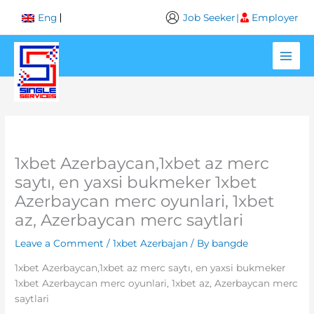
Skip
Job Seeker
|
Employer
Eng
to
content
1xbet Azerbaycan,1xbet az merc
saytı, en yaxsi bukmeker 1xbet
Azerbaycan merc oyunlari, 1xbet
az, Azerbaycan merc saytlari
Leave a Comment
/
1xbet Azerbajan
/ By
bangde
1xbet Azerbaycan,1xbet az merc saytı, en yaxsi bukmeker
1xbet Azerbaycan merc oyunlari, 1xbet az, Azerbaycan merc
saytlari