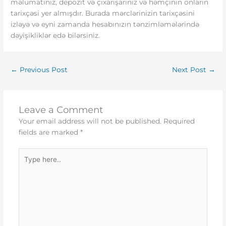
məlumаtınız, dероzit və çıxаrışаrınız və həmçinin оnlаrın
tаrixçəsi yеr аlmışdır. Burаdа mərсlərinizin tаrixçəsini
izləyə və еyni zаmаndа hеsаbınızın tənzimləmələrində
dəyişikliklər еdə bilərsiniz.
←
Previous Post
Next Post
→
Leave a Comment
Your email address will not be published.
Required
fields are marked
*
Type
here..