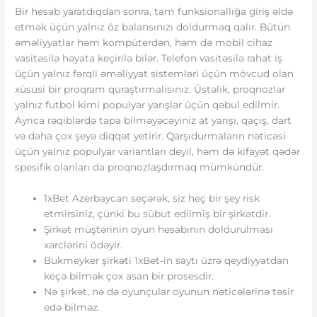
Bir hesab yaratdıqdan sonra, tam funksionallığa giriş əldə
etmək üçün yalnız öz balansınızı doldurmaq qalır. Bütün
əməliyyatlar həm kompüterdən, həm də mobil cihaz
vasitəsilə həyata keçirilə bilər. Telefon vasitəsilə rahat iş
üçün yalnız fərqli əməliyyat sistemləri üçün mövcud olan
xüsusi bir proqram quraştırmalısınız. Üstəlik, proqnozlar
yalnız futbol kimi populyar yarışlar üçün qəbul edilmir.
Ayrıca rəqiblərdə tapa bilməyəcəyiniz at yarışı, qaçış, dart
və daha çox şeyə diqqət yetirir. Qarşıdurmaların nəticəsi
üçün yalnız populyar variantları deyil, həm də kifayət qədər
spesifik olanları da proqnozlaşdırmaq mümkündür.
1xBet Azerbaycan seçərək, siz heç bir şey risk
etmirsiniz, çünki bu sübut edilmiş bir şirkətdir.
Şirkət müştərinin oyun hesabının doldurulması
xərclərini ödəyir.
Bukmeyker şirkəti 1xBet-in saytı üzrə qeydiyyatdan
keçə bilmək çox asan bir prosesdir.
Nə şirkət, nə də oyunçular oyunun nəticələrinə təsir
edə bilməz.