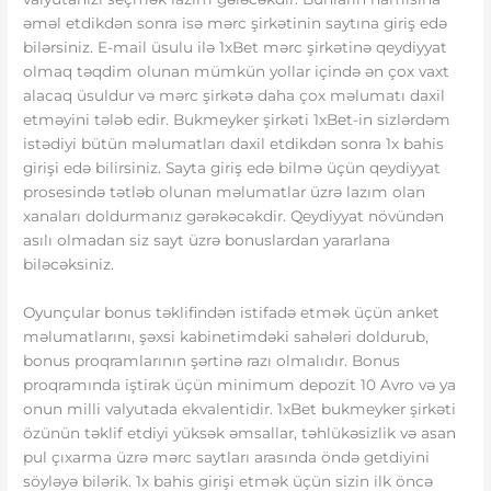
əməl etdikdən sonra isə mərc şirkətinin saytına giriş edə
bilərsiniz. E-mail üsulu ilə 1xBet mərc şirkətinə qeydiyyat
olmaq təqdim olunan mümkün yollar içində ən çox vaxt
alacaq üsuldur və mərc şirkətə daha çox məlumatı daxil
etməyini tələb edir. Bukmeyker şirkəti 1xBet-in sizlərdəm
istədiyi bütün məlumatları daxil etdikdən sonra 1x bahis
girişi edə bilirsiniz. Sayta giriş edə bilmə üçün qeydiyyat
prosesində tətləb olunan məlumatlar üzrə lazım olan
xanaları doldurmanız gərəkəcəkdir. Qeydiyyat növündən
asılı olmadan siz sayt üzrə bonuslardan yararlana
biləcəksiniz.
Oyunçular bonus təklifindən istifadə etmək üçün anket
məlumatlarını, şəxsi kabinetimdəki sahələri doldurub,
bonus proqramlarının şərtinə razı olmalıdır. Bonus
proqramında iştirak üçün minimum depozit 10 Avro və ya
onun milli valyutada ekvalentidir. 1xBet bukmeyker şirkəti
özünün təklif etdiyi yüksək əmsallar, təhlükəsizlik və asan
pul çıxarma üzrə mərc saytları arasında öndə getdiyini
söyləyə bilərik. 1x bahis girişi etmək üçün sizin ilk öncə