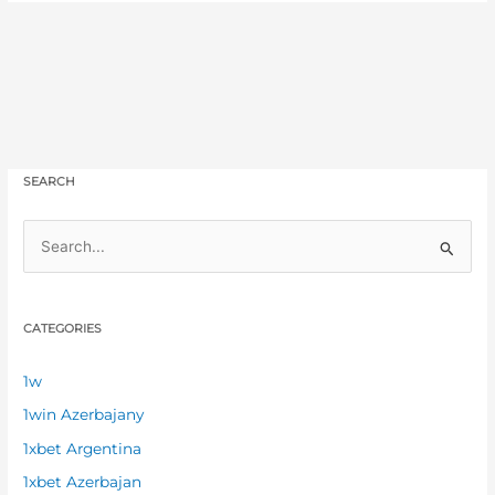
SEARCH
S
e
a
CATEGORIES
r
c
1w
h
1win Azerbajany
f
1xbet Argentina
o
1xbet Azerbajan
r