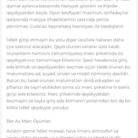
qumar əyləncə bazarında fəaliyyət göstərir və Kiprdə
qeydiyyatdan keçib. Oyun keyfiyyəti məzmun, istifadəçilər
qarşısında maliyyə öhdəliklərinin vaxtında yerinə
yetirilməsi Curacao beynəlxalq lisenziyası ilə təsdiqlənir.
1xBet girişi etməyin bu yolu digər üsullara nəzərən daha
çox vaxtınız alacaqdır. Qeyd olunan xanalar üzrə tələb
olunanların hamısını tamamlayaraq mərc şirkətində öz
qeydiyyatınızı tamamlaya bilərsiniz. Şəxsi hesabınıza giriş
edə bilmək və qeydiyyatdan keçmək üçün tələb olunan bu
məlumatlara ad, soyad, ünvan və mobil nömrəniz daxildir.
Bütün bu tələb olunan məlumatları doldurduqdan və
şifrənizi də təyin etdikdən sonra siz mərc şirkətinə 1x bahis
girişi edə bilərsiniz. Mərc şirkətində qeydiyyatdan
keçməyin və sayta giriş edə bilmənin yollarından biri də bir
kliklə 1xBet qeydiyyat yoludur.
Bet Az Mərc Oyunları
Aviator game 1xBet maraqlı hava limanı atmosferi və
oyunu daha maraqlı və cəlbedici edən cazibədar qrafik