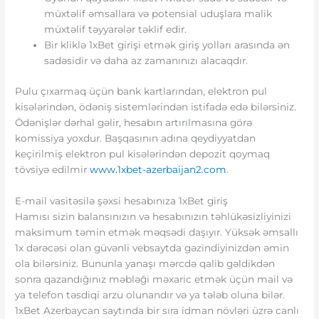
müxtəlif əmsallara və potensial uduşlara malik
müxtəlif təyyarələr təklif edir.
Bir kliklə 1xBet girişi etmək giriş yolları arasında ən
sadəsidir və daha az zamanınızı alacaqdır.
Pulu çıxarmaq üçün bank kartlarından, elektron pul
kisələrindən, ödəniş sistemlərindən istifadə edə bilərsiniz.
Ödənişlər dərhal gəlir, hesabın artırılmasına görə
komissiya yoxdur. Başqasının adına qeydiyyatdan
keçirilmiş elektron pul kisələrindən depozit qoymaq
tövsiyə edilmir
www.1xbet-azerbaijan2.com
.
E-mail vasitəsilə şəxsi hesabınıza 1xBet giriş
Hamısı sizin balansınızın və hesabınızın təhlükəsizliyinizi
maksimum təmin etmək məqsədi daşıyır. Yüksək əmsallı
1x dərəcəsi olan güvənli vebsaytda gəzindiyinizdən əmin
ola bilərsiniz. Bununla yanaşı mərcdə qalib gəldikdən
sonra qazandığınız məbləği məxaric etmək üçün mail və
ya telefon təsdiqi arzu olunandır və ya tələb oluna bilər.
1xBet Azerbaycan saytında bir sıra idman növləri üzrə canlı