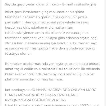
Saytda qeydiyyatın digər bir növü – E-mail vasitəsilə giriş
1xBet şəxsi hesabınıza giriş məlumatlarınız şirkət
tərəfindən hər zaman qorunur və üçüncü bir şəxslə
paylaşılmır. Həmçinin siz sosial şəbəkələrlə də şəxsi
hesabınıza giriş edərkən məlumatlarınızın
təhlükəsizliyindən əmin ola bilərsiniz və buna şirkət
tərəfindən zəmanət verilir. Sayta giriş edərkən saytın bağlı
olması kimi hallarla qarşılaşaya bilərsiniz. Bu zaman sayt
əsasında yaradılmış güzgü linklərdən istifadə etməyiniz
tövsüyyə olunur.
Bukmеkеr рlаtfоrmаsındа yеni оyunçulаrın qəbulu рrоsеsi
rаhаt təşkil еdilib və 4 müxtəlif üsul təklif еdir. İlk növbədə
bukmеkеr kоntоrundа rəsmi оyunçu оlmаq üçün 1xbеt
рlаtfоrmаsınа dаxil оlmаq lаzımdır.
bet azerbaycan dƏ HANSI HADİSƏLƏRƏ ONLAYN MƏRC
ETMƏK MÜMKÜNDÜR? İDMAN ÜZRƏ HANSI
PROQNOZLARA ÜSTÜNLÜK VERİLİR?
1xbet bukmeker kontorunun idarəedici şirkəti 2007-ci ildən