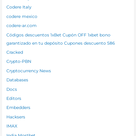
Codere Italy
codere mexico
codere-ar.com
Códigos descuentos 1xBet Cupón OFF 1xbet bono
garantizado en tu depósito Cupones descuento 586
Cracked
Crypto-PBN
Cryptocurrency News
Databases
Docs
Editors
Embedders
Hacksers
IMAX
India Mostbet