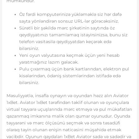
mümkündür.
Öz fərdi kompyuterinizə yükləməklə siz hər dəfə
sayta yönləndirən sonsuz URL-lər görəcəksiniz.
Sürətli bir şəkildə mərc şirkətinin saytında öz
qeydiyyatınızı tamamlamaq istəyirsinizsə, bunu siz
telefon vasitəsilə qeydiyyatdan keçərək edə
bilərsiniz.
Yeni oyun valyutasına keçmək üçün yeni hesab
yaratmağınız lazım gələcək.
Pulu çıxarmaq üçün bank kartlarından, elektron pul
kisələrindən, ödəniş sistemlərindən istifadə edə
bilərsiniz.
Məsuliyyətlə, insafla oynayın və oyundan həzz alın Aviator
1xBet. Aviator 1xBet tərəfindən təklif olunan və oyunçulara
virtual təyyarə uçuşlarında mərc etməyə və pul mükafatları
qazanmaq imkanına malik olan qumar oyunudur. Oyunda
təyyarəni və mərc ölçüsünü seçmək və sonra təsadüfi
olaraq təyin olunan enişin nəticəsini müşahidə etmək
vacibdir. Oyunun qaydaları 1xBet Aviator sadə və sadədir və