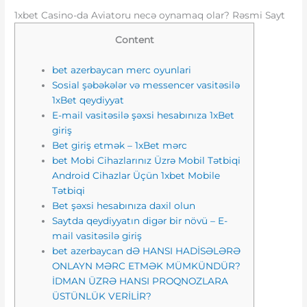
1xbet Casino-da Aviatoru necə oynamaq olar? Rəsmi Sayt
Content
bet azerbaycan merc oyunlari
Sosial şəbəkələr və messencer vasitəsilə
1xBet qeydiyyat
E-mail vasitəsilə şəxsi hesabınıza 1xBet
giriş
Bet giriş etmək – 1xBet mərc
bet Mobi Cihazlarınız Üzrə Mobil Tətbiqi
Android Cihazlar Üçün 1xbet Mobile
Tətbiqi
Bet şəxsi hesabınıza daxil olun
Saytda qeydiyyatın digər bir növü – E-
mail vasitəsilə giriş
bet azerbaycan dƏ HANSI HADİSƏLƏRƏ
ONLAYN MƏRC ETMƏK MÜMKÜNDÜR?
İDMAN ÜZRƏ HANSI PROQNOZLARA
ÜSTÜNLÜK VERİLİR?