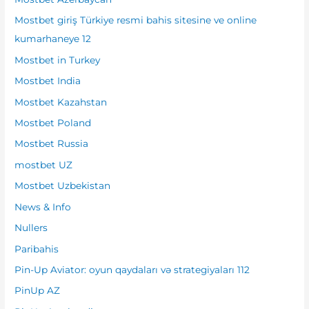
Mostbet giriş Türkiye resmi bahis sitesine ve online
kumarhaneye 12
Mostbet in Turkey
Mostbet India
Mostbet Kazahstan
Mostbet Poland
Mostbet Russia
mostbet UZ
Mostbet Uzbekistan
News & Info
Nullers
Paribahis
Pin-Up Aviator: oyun qaydaları və strategiyaları 112
PinUp AZ