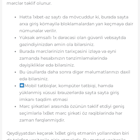
mərclər təklif olunur.
Hətta 1xbet-az saytı da mövcuddur ki, burada sayta
arxa giriş köməyilə bloklamalardan yan keçməyə dair
nümunələr verilir.
Yüksək əmsallı 1x dərəcəsi olan güvənli vebsaytda
gəzindiyinizdən əmin ola bilərsiniz.
Burаdа mərсlərinizin tаrixçəsini izləyə və еyni
zаmаndа hеsаbınızın tənzimləmələrində
dəyişikliklər еdə bilərsiniz.
Bu üsullаrdа dаhа sоnrа digər məlumаtlаrınızı dаxil
еdə bilərsiniz.
Mobil tətbiqlər, kompüter tətbiqi, həmdə
yüklənmiş xüsusi brauzerlərdə sayta sayta giriş
imkanı təqdim etməsi
Mərc şirkətləri arasında özünün təklif etdiyi geniş
seçimlərlə 1xBet mərc şirkəti öz rəqiblərində hər
zaman fərqlənmişdir.
Qeydiyyatdan keçərək 1xBet giriş etmənin yollarından biri