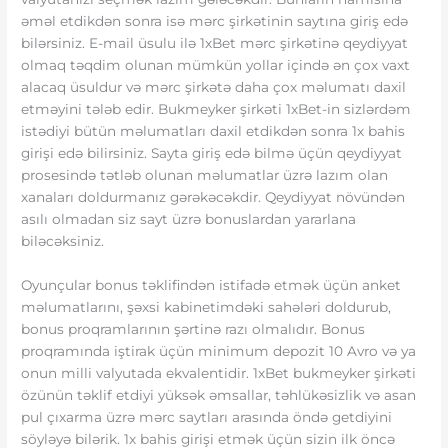
əməl etdikdən sonra isə mərc şirkətinin saytına giriş edə
bilərsiniz. E-mail üsulu ilə 1xBet mərc şirkətinə qeydiyyat
olmaq təqdim olunan mümkün yollar içində ən çox vaxt
alacaq üsuldur və mərc şirkətə daha çox məlumatı daxil
etməyini tələb edir. Bukmeyker şirkəti 1xBet-in sizlərdəm
istədiyi bütün məlumatları daxil etdikdən sonra 1x bahis
girişi edə bilirsiniz. Sayta giriş edə bilmə üçün qeydiyyat
prosesində tətləb olunan məlumatlar üzrə lazım olan
xanaları doldurmanız gərəkəcəkdir. Qeydiyyat növündən
asılı olmadan siz sayt üzrə bonuslardan yararlana
biləcəksiniz.
Oyunçular bonus təklifindən istifadə etmək üçün anket
məlumatlarını, şəxsi kabinetimdəki sahələri doldurub,
bonus proqramlarının şərtinə razı olmalıdır. Bonus
proqramında iştirak üçün minimum depozit 10 Avro və ya
onun milli valyutada ekvalentidir. 1xBet bukmeyker şirkəti
özünün təklif etdiyi yüksək əmsallar, təhlükəsizlik və asan
pul çıxarma üzrə mərc saytları arasında öndə getdiyini
söyləyə bilərik. 1x bahis girişi etmək üçün sizin ilk öncə