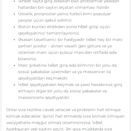
1khbet sayta giriş edərkən bəzi problemlər yaradan
hallardan biri saytın əlçatan olmaması halıdır.
Üstəlik, proqnozlar yalnız futbol kimi populyar
yarışlar üçün qəbul edilmir.
Bütün bunları etdikdən sonra hBet girişi üçün
qeydiyyatınızı tamamlayırsınız.
Əsasən təsəlliverici bir hədiyyədir 1xBet heç bir mərc
şərtləri yoxdur – alınan vəsaiti geri götürə və ya
istənilən mərc üçün pulsuz mərcdən istifadə edə
bilərsiniz.
Mərc şirkətinə 1xBet giriş edə bilmınin bir yolu da
sosial şəbəkələr üzərindən və ya messencer ilə
qeydiyyatdan keçməkdir.
1xBet qeydiyyatdan keçmək və şəxsi hesabınıza giriş
etməyin digər bir yolu da sosial şəbəkələr və
messencerlə qeydiyyatdır.
Onlar sizə tezliklə cavab verəcək və problemi həll etməyə
kömək edəcəklər. İşinizi həll etməkdə sizə kömək olmayan
vəziyyətlərlə məşğul olmaq istəmirsinizsə, 1xBet
Azərbaycan veb saytını seçin. Ən qısa müddətdə sizə