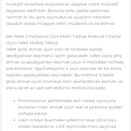
müxtəlif əmsallara və potensial uduşlara malik müxtəlif
təyyarələr təklif edir. Bununla belə, yadda saxlamaq
lazımdır ki, bu, şans oyunudur və uçuşların nəticələri
təsadüfi olaraq müəyyən edilir, müdaxilə oluna bilməz.
bet Mobi Cihazlarınız Üzrə Mobil Tətbiqi Android Cihazlar
Üçün 1xbet Mobile Tətbiqi
1xBet girişi etmək üçün sizin ilk növbədə saytda
qeydiyyatdan keçməniz lazım gələcəkdir. 1xBet sayta giriş
etmək və qeydiyyatdan keçmək üçün 4 metoddan istifadə
edə bilərsiniz. Qeyd etdiyimiz 4 üsul arasında ilki bir kliklə
saytdan qeydiyyatdan keçməkdir. Bu method 1x bahis
girişi etmək üçün mümkün olan üsullardan ən asanıdır və
eləcə də ən az vaxt sərf etdiyiniz metod olacaqdır.
Promosyonun şərtlərindən asılı olaraq, oyunçular
bonusları mərc etmək üçün real və ya bonus puldan
istifadə edirlər.
Lakin onlayn bukmeker şirkətinin əsas üstünlüyü
ondan ibarətdir ki, LIVE reyimində mərc qoymaq