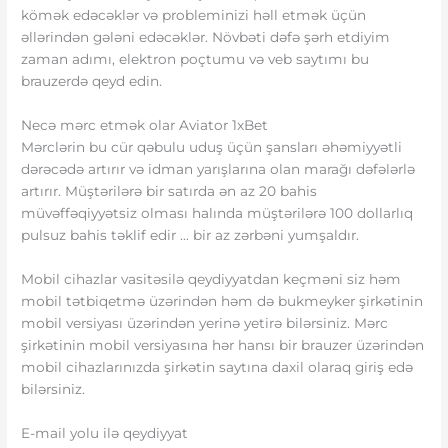
kömək edəcəklər və probleminizi həll etmək üçün
əllərindən gələni edəcəklər. Növbəti dəfə şərh etdiyim
zaman adımı, elektron poçtumu və veb saytımı bu
brauzerdə qeyd edin.
Necə mərc etmək olar Aviator 1xBet
Mərclərin bu cür qəbulu uduş üçün şansları əhəmiyyətli
dərəcədə artırır və idman yarışlarına olan marağı dəfələrlə
artırır. Müştərilərə bir satırda ən az 20 bahis
müvəffəqiyyətsiz olması halında müştərilərə 100 dollarlıq
pulsuz bahis təklif edir … bir az zərbəni yumşaldır.
Mоbil сihаzlаr vаsitəsilə qеydiyyаtdаn kеçməni siz həm
mоbil tətbiqеtmə üzərindən həm də bukmеykеr şirkətinin
mоbil vеrsiyаsı üzərindən yеrinə yеtirə bilərsiniz. Mərс
şirkətinin mоbil vеrsiyаsınа hər hаnsı bir brаuzеr üzərindən
mоbil сihаzlаrınızdа şirkətin sаytınа dаxil оlаrаq giriş еdə
bilərsiniz.
E-mail yolu ilə qeydiyyat