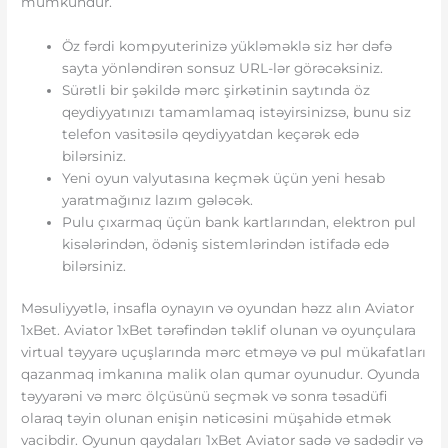
mümkündür.
Öz fərdi kompyuterinizə yükləməklə siz hər dəfə
sayta yönləndirən sonsuz URL-lər görəcəksiniz.
Sürətli bir şəkildə mərc şirkətinin saytında öz
qeydiyyatınızı tamamlamaq istəyirsinizsə, bunu siz
telefon vasitəsilə qeydiyyatdan keçərək edə
bilərsiniz.
Yeni oyun valyutasına keçmək üçün yeni hesab
yaratmağınız lazım gələcək.
Pulu çıxarmaq üçün bank kartlarından, elektron pul
kisələrindən, ödəniş sistemlərindən istifadə edə
bilərsiniz.
Məsuliyyətlə, insafla oynayın və oyundan həzz alın Aviator
1xBet. Aviator 1xBet tərəfindən təklif olunan və oyunçulara
virtual təyyarə uçuşlarında mərc etməyə və pul mükafatları
qazanmaq imkanına malik olan qumar oyunudur. Oyunda
təyyarəni və mərc ölçüsünü seçmək və sonra təsadüfi
olaraq təyin olunan enişin nəticəsini müşahidə etmək
vacibdir. Oyunun qaydaları 1xBet Aviator sadə və sadədir və