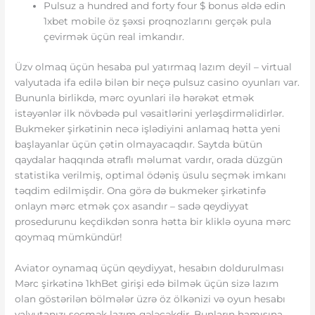
Pulsuz a hundred and forty four $ bonus əldə edin
1xbet mobile öz şəxsi proqnozlarını gerçək pula
çevirmək üçün real imkandır.
Üzv olmaq üçün hesaba pul yatırmaq lazım deyil – virtual
valyutada ifa edilə bilən bir neçə pulsuz casino oyunları var.
Bununla birlikdə, mərc oyunlari ilə hərəkət etmək
istəyənlər ilk növbədə pul vəsaitlərini yerləşdirməlidirlər.
Bukmeker şirkətinin necə işlədiyini anlamaq hətta yeni
başlayanlar üçün çətin olmayacaqdır. Saytda bütün
qaydalar haqqında ətraflı məlumat vardır, orada düzgün
statistika verilmiş, optimal ödəniş üsulu seçmək imkanı
təqdim edilmişdir. Ona görə də bukmeker şirkətinfə
onlayn mərc etmək çox asandır – sadə qeydiyyat
prosedurunu keçdikdən sonra hətta bir kliklə oyuna mərc
qoymaq mümkündür!
Aviator oynamaq üçün qeydiyyat, hesabın doldurulması
Mərc şirkətinə 1khBet girişi edə bilmək üçün sizə lazım
olan göstərilən bölmələr üzrə öz ölkənizi və oyun hesabı
valyutanızı seçmək lazım gələcəkdir. Bunların hamısına