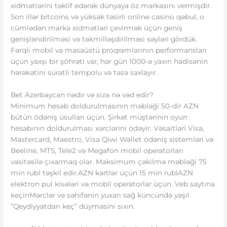
xidmətlərini təklif edərək dünyaya öz markasını vermişdir.
Son illər bitcoins və yüksək təsirli online casino qəbul, o
cümlədən marka xidmətləri çevirmək üçün geniş
genişləndirilməsi və təkmilləşdirilməsi səyləri gördük.
Fərqli mobil və masaüstü proqramlarının performansları
üçün yaxşı bir şöhrəti var, hər gün 1000-ə yaxın hadisənin
hərəkətini sürətli tempolu və təzə saxlayır.
Bet Azerbaycan nədir və sizə nə vəd edir?
Minimum hesab doldurulmasının məbləği 50-dir AZN
bütün ödəniş üsulları üçün. Şirkət müştərinin oyun
hesabının doldurulması xərclərini ödəyir. Vəsaitləri Visa,
Mastercard, Maestro, Visa Qiwi Wallet ödəniş sistemləri və
Beeline, MTS, Tele2 və Megafon mobil operatorları
vasitəsilə çıxarmaq olar. Maksimum çəkilmə məbləği 75
min rubl təşkil edir.AZN kartlar üçün 15 min rublAZN
elektron pul kisələri və mobil operatorlar üçün. Veb saytına
keçinMərclər və səhifənin yuxarı sağ küncündə yaşıl
“Qeydiyyatdan keç” düyməsini sıxın.