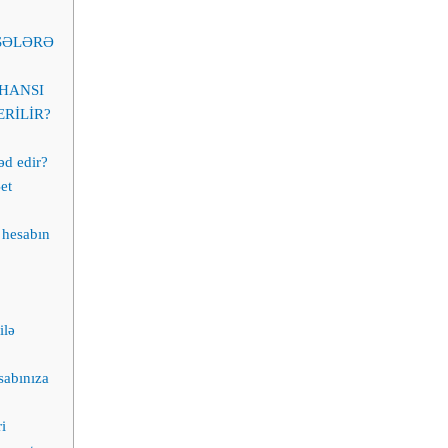
İSƏLƏRƏ
HANSI
RİLİR?
əd edir?
et
 hesabın
ilə
esabınıza
i