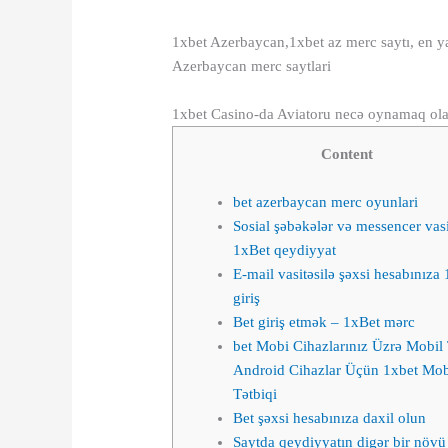
1xbet Azerbaycan,1xbet az merc saytı, en 
Azerbaycan merc saytlari
1xbet Casino-da Aviatoru necə oynamaq ola
Content
bet azerbaycan merc oyunlari
Sosial şəbəkələr və messencer vasi
1xBet qeydiyyat
E-mail vasitəsilə şəxsi hesabınıza
giriş
Bet giriş etmək – 1xBet mərc
bet Mobi Cihazlarınız Üzrə Mobil 
Android Cihazlar Üçün 1xbet Mob
Tətbiqi
Bet şəxsi hesabınıza daxil olun
Saytda qeydiyyatın digər bir növü