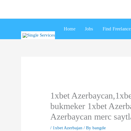
Skip
to
content
Home
Jobs
Find Freelance
1xbet Azerbaycan,1xbet
bukmeker 1xbet Azerba
Azerbaycan merc saytl
/
1xbet Azerbajan
/ By
bangde