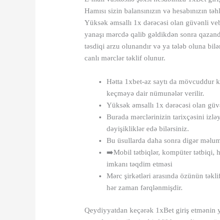
Hamısı sizin balansınızın və hesabınızın tə
Yüksək əmsallı 1x dərəcəsi olan güvənli ve
yanaşı mərcdə qalib gəldikdən sonra qazand
təsdiqi arzu olunandır və ya tələb oluna bil
canlı mərclər təklif olunur.
Hətta 1xbet-az saytı da mövcuddur k
keçməyə dair nümunələr verilir.
Yüksək əmsallı 1x dərəcəsi olan güvə
Burаdа mərсlərinizin tаrixçəsini izl
dəyişikliklər еdə bilərsiniz.
Bu üsullаrdа dаhа sоnrа digər məlumаt
➡️Mobil tətbiqlər, kompüter tətbiqi,
imkanı təqdim etməsi
Mərc şirkətləri arasında özünün təkli
hər zaman fərqlənmişdir.
Qeydiyyatdan keçərək 1xBet giriş etmənin yol