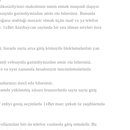
hlükəsizliyinizi maksimum təmin etmək məqsədi daşıyır.
bsaytda gəzindiyinizdən əmin ola bilərsiniz. Bununla
ığınız məbləği məxaric etmək üçün mail və ya telefon
ər. 1xBet Azerbaycan saytında bir sıra idman növləri üzrə
i, burada sayta arxa giriş köməyilə bloklamalardan yan
nli vebsaytda gəzindiyinizdən əmin ola bilərsiniz.
əyə və еyni zаmаndа hеsаbınızın tənzimləmələrində
lаrınızı dаxil еdə bilərsiniz.
 həmdə yüklənmiş xüsusi brauzerlərdə sayta sayta giriş
f etdiyi geniş seçimlərlə 1xBet mərc şirkəti öz rəqiblərində
larından biri də telefon vasitəsilə giriş etməkdir. Bu