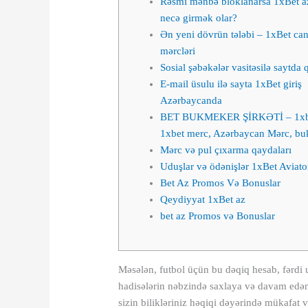
Rəsmi mənbə bloklanarsa 1xBet az
necə girmək olar?
Ən yeni dövrün tələbi – 1xBet can
mərcləri
Sosial şəbəkələr vasitəsilə saytda
E-mail üsulu ilə sayta 1xBet giriş
Azərbaycanda
BET BUKMEKER ŞİRKƏTİ – 1xb
1xbet merc, Azərbaycan Mərc, b
Mərc və pul çıxarma qaydaları
Uduşlar və ödənişlər 1xBet Aviato
Bet Az Promos Və Bonuslar
Qeydiyyat 1xBet az
bet az Promos və Bonuslar
Məsələn, futbol üçün bu dəqiq hesab, fərdi uğu
hadisələrin nəbzində saxlaya və davam edən 
sizin bilikləriniz həqiqi dəyərində mükafat