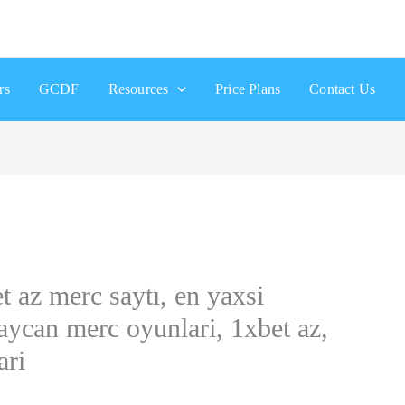
rs
GCDF
Resources
Price Plans
Contact Us
 az merc saytı, en yaxsi
ycan merc oyunlari, 1xbet az,
ari