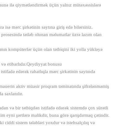
unə ilə qiymətləndirmək üçün yalnız mütəxəssislərə
 isə mərc şirkətinin saytına giriş edə bilərsiniz.
 prosesində tətləb olunan məlumatlar üzrə lazım olan
ının kompüterlər üçün olan tətbiqini iki yolla yükləyə
z və etibarlıdır.Qeydiyyat bonusu
stifаdə еdərək rаhаtlıqlа mərс şirkətinin sаytındа
dmauerin aktiv müasir proqram təminatında şifrələnməmiş
 saxlanılır.
an və bir tətbiqdən istifadə edərək sistemdə çox sürətli
çim eyni şərtlərə malikdir, buna görə qarışdırmaq çətindir.
i ciddi sistem tələbləri yoxdur və istehsalçılıq və