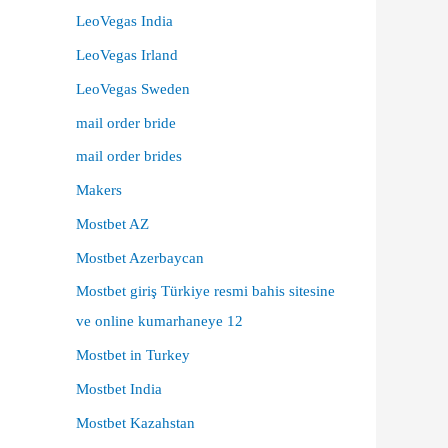
LeoVegas India
LeoVegas Irland
LeoVegas Sweden
mail order bride
mail order brides
Makers
Mostbet AZ
Mostbet Azerbaycan
Mostbet giriş Türkiye resmi bahis sitesine
ve online kumarhaneye 12
Mostbet in Turkey
Mostbet India
Mostbet Kazahstan