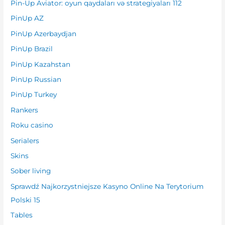
Pin-Up Aviator: oyun qaydaları və strategiyaları 112
PinUp AZ
PinUp Azerbaydjan
PinUp Brazil
PinUp Kazahstan
PinUp Russian
PinUp Turkey
Rankers
Roku casino
Serialers
Skins
Sober living
Sprawdź Najkorzystniejsze Kasyno Online Na Terytorium
Polski 15
Tables