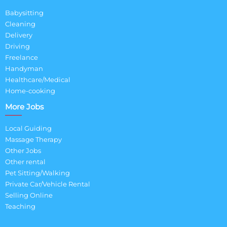
Babysitting
Cleaning
Delivery
Driving
Freelance
Handyman
Healthcare/Medical
Home-cooking
More Jobs
Local Guiding
Massage Therapy
Other Jobs
Other rental
Pet Sitting/Walking
Private Car/Vehicle Rental
Selling Online
Teaching