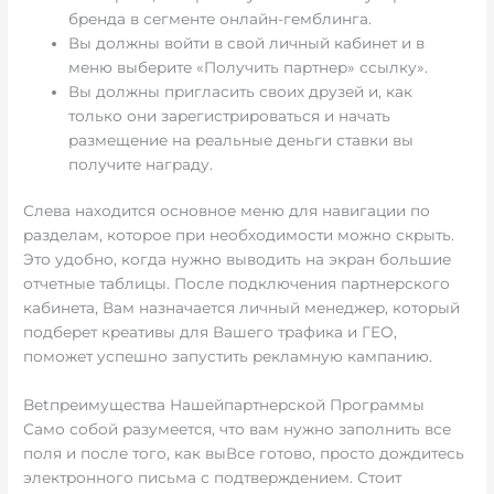
бренда в сегменте онлайн-гемблинга.
Вы должны войти в свой личный кабинет и в
меню выберите «Получить партнер» ссылку».
Вы должны пригласить своих друзей и, как
только они зарегистрироваться и начать
размещение на реальные деньги ставки вы
получите награду.
Слева находится основное меню для навигации по
разделам, которое при необходимости можно скрыть.
Это удобно, когда нужно выводить на экран большие
отчетные таблицы. После подключения партнерского
кабинета, Вам назначается личный менеджер, который
подберет креативы для Вашего трафика и ГЕО,
поможет успешно запустить рекламную кампанию.
Betпреимущества Нашейпартнерской Программы
Само собой разумеется, что вам нужно заполнить все
поля и после того, как выВсе готово, просто дождитесь
электронного письма с подтверждением. Стоит