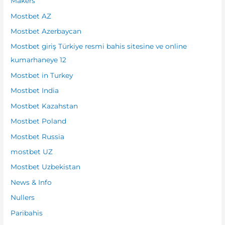
Makers
Mostbet AZ
Mostbet Azerbaycan
Mostbet giriş Türkiye resmi bahis sitesine ve online
kumarhaneye 12
Mostbet in Turkey
Mostbet India
Mostbet Kazahstan
Mostbet Poland
Mostbet Russia
mostbet UZ
Mostbet Uzbekistan
News & Info
Nullers
Paribahis