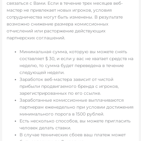
связаться с Вами. Если в течение трех месяцев веб-
мастер не привлекает новых игроков, условия
сотрудничества могут быть изменены. В результате
возможно снижение размера комиссионных
отчислений или расторжение действующих
партнерских соглашений.
Минимальная сумма, которую вы можете снять
составляет $ 30, и если у вас не хватает средств на
неделю, то сумма будет переведена в течение
следующей недели.
Заработок веб-мастера зависит от чистой
прибыли продвигаемого бренда с игроков,
зарегистрированных по его ссылке.
Заработанные комиссионные выплачиваются
партнерам еженедельно при условии достижения
минимального порога в 1500 рублей.
Есть несколько способов, вы можете пригласить
человек делать ставки.
В случае технических сбоев ваш платеж может