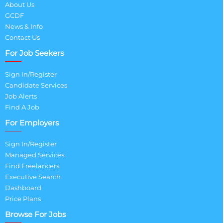
About Us
GCDF
News & Info
Contact Us
For Job Seekers
Sign In/Register
Candidate Services
Job Alerts
Find A Job
For Employers
Sign In/Register
Managed Services
Find Freelancers
Executive Search
Dashboard
Price Plans
Browse For Jobs