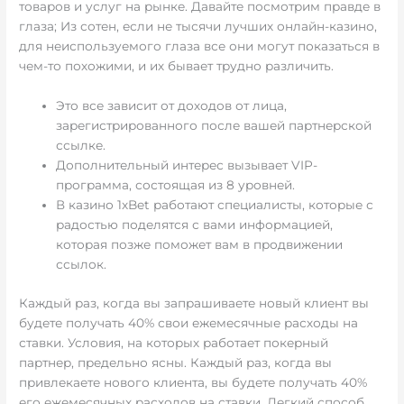
товаров и услуг на рынке. Давайте посмотрим правде в
глаза; Из сотен, если не тысячи лучших онлайн-казино,
для неиспользуемого глаза все они могут показаться в
чем-то похожими, и их бывает трудно различить.
Это все зависит от доходов от лица,
зарегистрированного после вашей партнерской
ссылке.
Дополнительный интерес вызывает VIP-
программа, состоящая из 8 уровней.
В казино 1xBet работают специалисты, которые с
радостью поделятся с вами информацией,
которая позже поможет вам в продвижении
ссылок.
Каждый раз, когда вы запрашиваете новый клиент вы
будете получать 40% свои ежемесячные расходы на
ставки. Условия, на которых работает покерный
партнер, предельно ясны. Каждый раз, когда вы
привлекаете нового клиента, вы будете получать 40%
его ежемесячных расходов на ставки. Легкий способ