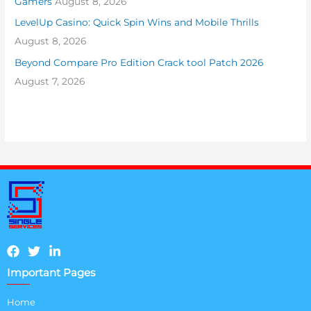
Gamers
August 8, 2026
LevelUp Casino: Quick Spin Wins and Mobile Thrills
August 8, 2026
Beyond Compare Pro Edition Crack tool Patch 2026
August 7, 2026
Important Pages
Home