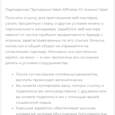
Партнерская Программа 1xbet Affiliates От Казино 1xbet
Получить ссылку для приглашения веб-мастеров,
узнать процентную ставку и другие условия можно у
персонального менеджера. Заработок веб-мастера
зависит от чистой прибыли продвигаемого бренда с
игроков, зарегистрированных по его ссылке. Бонусы,
комиссии и общий оборот не отражаются на
отчислениях партнеру. Изложено оно достаточно
кратко, но емко — в нем прописаны все основные
детали и условия сотрудничества.
После согласования платёжных реквизитов,
выплаты происходят автоматически.
Вы можете скопировать вашу личную ссылку и
поделиться ею непосредственно с друзьями или
вы можете поделиться им с помощью вашей
социальной медиа.
Хороший заработок обеспечивает высокая
конверсия, которая обусловлена популярностью