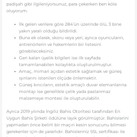
padişah gibi ilgileniyorsunuz, para çekerken ben köle
oluyorum.
İlk gelen verilere göre 284’ün üzerinde ölü, 3 bine
yakın yaralı olduğu bildirildi.
Buna ek olarak, skoru veya yeri, ayrıca oyuncuların,
antrenörlerin ve hakemlerin bir listesini
görebileceksiniz.
Geri kalan üyelik bilgileri ise ilk sayfada
tamamlanabilen kolaylıkta oluşturulmuştur.
Amaç, mimari açıdan estetik sağlamak ve güneş
ışınlarını istenilen ölçüde önlemektir.
Güneş kırıcıların, estetik amaçlı duvar elemanlarına
montajı ise genellikle çelik yada paslanmaz
malzemeye montesi ile oluşturulabilir.
Ayrıca 2019 yılında İngiliz Bahis Otoritesi tarafından En
Uygun Bahis Şirketi ödülüne layık görülmüştür. Bahislerini
yapmadan önce belirli bir maçın kesin sonucunu bilmesi
gerekenler için de yararlıdır. Bahisleriniz SSL sertifikası ile