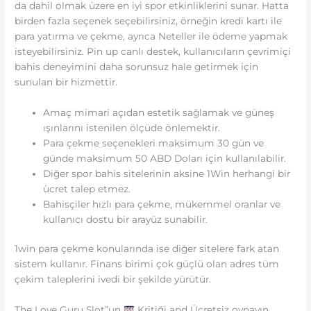
da dahil olmak üzere en iyi spor etkinliklerini sunar. Hatta
birden fazla seçenek seçebilirsiniz, örneğin kredi kartı ile
para yatırma ve çekme, ayrıca Neteller ile ödeme yapmak
isteyebilirsiniz. Pin up canlı destek, kullanıcıların çevrimiçi
bahis deneyimini daha sorunsuz hale getirmek için
sunulan bir hizmettir.
Amaç mimari açıdan estetik sağlamak ve güneş
ışınlarını istenilen ölçüde önlemektir.
Para çekme seçenekleri maksimum 30 gün ve
günde maksimum 50 ABD Doları için kullanılabilir.
Diğer spor bahis sitelerinin aksine 1Win herhangi bir
ücret talep etmez.
Bahisçiler hızlı para çekme, mükemmel oranlar ve
kullanıcı dostu bir arayüz sunabilir.
1win para çekme konularında ise diğer sitelere fark atan
sistem kullanır. Finans birimi çok güçlü olan adres tüm
çekim taleplerini ivedi bir şekilde yürütür.
The Love Guru Slot”un
Kritiği and Ücretsiz oynayın