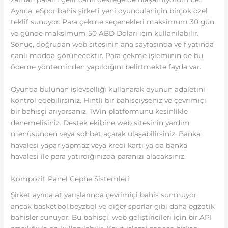
Ayrıca, eSpor bahis şirketi yeni oyuncular için birçok özel
teklif sunuyor. Para çekme seçenekleri maksimum 30 gün
ve günde maksimum 50 ABD Doları için kullanılabilir.
Sonuç, doğrudan web sitesinin ana sayfasında ve fiyatında
canlı modda görünecektir. Para çekme işleminin de bu
ödeme yönteminden yapıldığını belirtmekte fayda var.
Oyunda bulunan işlevselliği kullanarak oyunun adaletini
kontrol edebilirsiniz. Hintli bir bahisçiyseniz ve çevrimiçi
bir bahisçi arıyorsanız, 1Win platformunu kesinlikle
denemelisiniz. Destek ekibine web sitesinin yardım
menüsünden veya sohbet açarak ulaşabilirsiniz. Banka
havalesi yapar yapmaz veya kredi kartı ya da banka
havalesi ile para yatırdığınızda paranızı alacaksınız.
Kompozit Panel Cephe Sistemleri
Şirket ayrıca at yarışlarında çevrimiçi bahis sunmuyor,
ancak basketbol,​​beyzbol ve diğer sporlar gibi daha egzotik
bahisler sunuyor. Bu bahisçi, web geliştiricileri için bir API