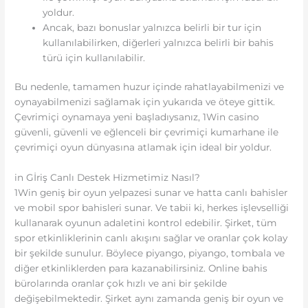
yoldur.
Ancak, bazı bonuslar yalnızca belirli bir tur için
kullanılabilirken, diğerleri yalnızca belirli bir bahis
türü için kullanılabilir.
Bu nedenle, tamamen huzur içinde rahatlayabilmenizi ve
oynayabilmenizi sağlamak için yukarıda ve öteye gittik.
Çevrimiçi oynamaya yeni başladıysanız, 1Win casino
güvenli, güvenli ve eğlenceli bir çevrimiçi kumarhane ile
çevrimiçi oyun dünyasına atlamak için ideal bir yoldur.
in Gİriş Canlı Destek Hizmetimiz Nasıl?
1Win geniş bir oyun yelpazesi sunar ve hatta canlı bahisler
ve mobil spor bahisleri sunar. Ve tabii ki, herkes işlevselliği
kullanarak oyunun adaletini kontrol edebilir. Şirket, tüm
spor etkinliklerinin canlı akışını sağlar ve oranlar çok kolay
bir şekilde sunulur. Böylece piyango, piyango, tombala ve
diğer etkinliklerden para kazanabilirsiniz. Online bahis
bürolarında oranlar çok hızlı ve ani bir şekilde
değişebilmektedir. Şirket aynı zamanda geniş bir oyun ve