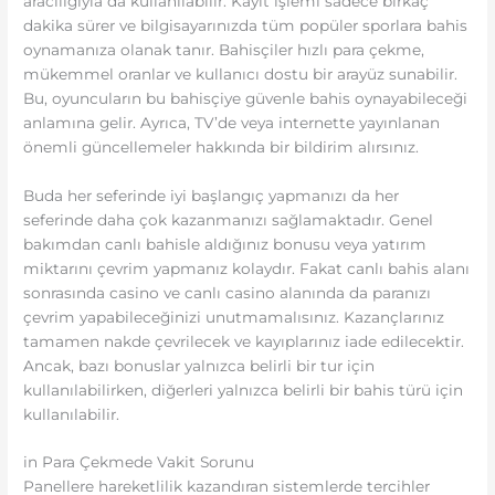
aracılığıyla da kullanılabilir. Kayıt işlemi sadece birkaç
dakika sürer ve bilgisayarınızda tüm popüler sporlara bahis
oynamanıza olanak tanır. Bahisçiler hızlı para çekme,
mükemmel oranlar ve kullanıcı dostu bir arayüz sunabilir.
Bu, oyuncuların bu bahisçiye güvenle bahis oynayabileceği
anlamına gelir. Ayrıca, TV’de veya internette yayınlanan
önemli güncellemeler hakkında bir bildirim alırsınız.
Buda her seferinde iyi başlangıç yapmanızı da her
seferinde daha çok kazanmanızı sağlamaktadır. Genel
bakımdan canlı bahisle aldığınız bonusu veya yatırım
miktarını çevrim yapmanız kolaydır. Fakat canlı bahis alanı
sonrasında casino ve canlı casino alanında da paranızı
çevrim yapabileceğinizi unutmamalısınız. Kazançlarınız
tamamen nakde çevrilecek ve kayıplarınız iade edilecektir.
Ancak, bazı bonuslar yalnızca belirli bir tur için
kullanılabilirken, diğerleri yalnızca belirli bir bahis türü için
kullanılabilir.
in Para Çekmede Vakit Sorunu
Panellere hareketlilik kazandıran sistemlerde tercihler