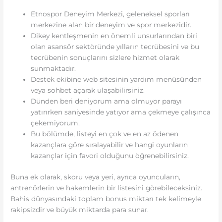
Etnospor Deneyim Merkezi, geleneksel sporları
merkezine alan bir deneyim ve spor merkezidir.
Dikey kentleşmenin en önemli unsurlarından biri
olan asansör sektöründe yılların tecrübesini ve bu
tecrübenin sonuçlarını sizlere hizmet olarak
sunmaktadır.
Destek ekibine web sitesinin yardım menüsünden
veya sohbet açarak ulaşabilirsiniz.
Dünden beri deniyorum ama olmuyor parayı
yatırırken saniyesinde yatıyor ama çekmeye çalışınca
çekemiyorum.
Bu bölümde, listeyi en çok ve en az ödenen
kazançlara göre sıralayabilir ve hangi oyunların
kazançlar için favori olduğunu öğrenebilirsiniz.
Buna ek olarak, skoru veya yeri, ayrıca oyuncuların,
antrenörlerin ve hakemlerin bir listesini görebileceksiniz.
Bahis dünyasındaki toplam bonus miktarı tek kelimeyle
rakipsizdir ve büyük miktarda para sunar.