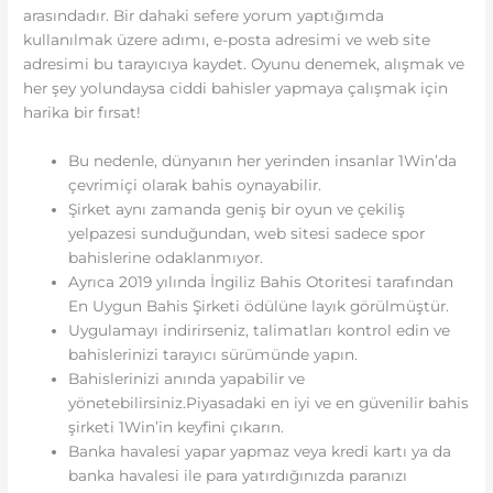
arasındadır. Bir dahaki sefere yorum yaptığımda
kullanılmak üzere adımı, e-posta adresimi ve web site
adresimi bu tarayıcıya kaydet. Oyunu denemek, alışmak ve
her şey yolundaysa ciddi bahisler yapmaya çalışmak için
harika bir fırsat!
Bu nedenle, dünyanın her yerinden insanlar 1Win’da
çevrimiçi olarak bahis oynayabilir.
Şirket aynı zamanda geniş bir oyun ve çekiliş
yelpazesi sunduğundan, web sitesi sadece spor
bahislerine odaklanmıyor.
Ayrıca 2019 yılında İngiliz Bahis Otoritesi tarafından
En Uygun Bahis Şirketi ödülüne layık görülmüştür.
Uygulamayı indirirseniz, talimatları kontrol edin ve
bahislerinizi tarayıcı sürümünde yapın.
Bahislerinizi anında yapabilir ve
yönetebilirsiniz.Piyasadaki en iyi ve en güvenilir bahis
şirketi 1Win’in keyfini çıkarın.
Banka havalesi yapar yapmaz veya kredi kartı ya da
banka havalesi ile para yatırdığınızda paranızı