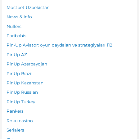
Mostbet Uzbekistan
News & Info
Nullers
Paribahis
Pin-Up Aviator: oyun qaydaları və strategiyaları 112
PinUp AZ
PinUp Azerbaydjan
PinUp Brazil
PinUp Kazahstan
PinUp Russian
PinUp Turkey
Rankers
Roku casino
Serialers