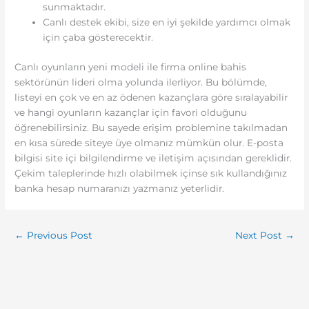
sunmaktadır.
Canlı destek ekibi, size en iyi şekilde yardımcı olmak
için çaba gösterecektir.
Canlı oyunların yeni modeli ile firma online bahis
sektörünün lideri olma yolunda ilerliyor. Bu bölümde,
listeyi en çok ve en az ödenen kazançlara göre sıralayabilir
ve hangi oyunların kazançlar için favori olduğunu
öğrenebilirsiniz. Bu sayede erişim problemine takılmadan
en kısa sürede siteye üye olmanız mümkün olur. E-posta
bilgisi site içi bilgilendirme ve iletişim açısından gereklidir.
Çekim taleplerinde hızlı olabilmek içinse sık kullandığınız
banka hesap numaranızı yazmanız yeterlidir.
←
Previous Post
Next Post
→