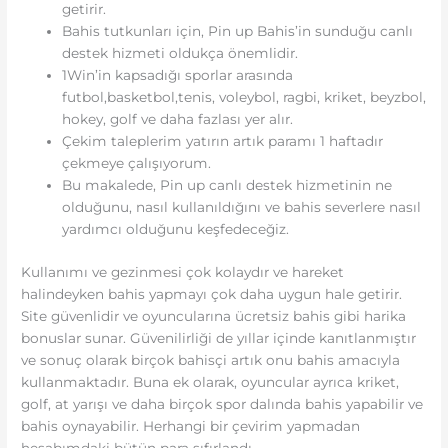
getirir.
Bahis tutkunları için, Pin up Bahis’in sunduğu canlı
destek hizmeti oldukça önemlidir.
1Win’in kapsadığı sporlar arasında
futbol,basketbol,tenis, voleybol, ragbi, kriket, beyzbol,
hokey, golf ve daha fazlası yer alır.
Çekim taleplerim yatırın artık paramı 1 haftadır
çekmeye çalışıyorum.
Bu makalede, Pin up canlı destek hizmetinin ne
olduğunu, nasıl kullanıldığını ve bahis severlere nasıl
yardımcı olduğunu keşfedeceğiz.
Kullanımı ve gezinmesi çok kolaydır ve hareket
halindeyken bahis yapmayı çok daha uygun hale getirir.
Site güvenlidir ve oyuncularına ücretsiz bahis gibi harika
bonuslar sunar. Güvenilirliği de yıllar içinde kanıtlanmıştır
ve sonuç olarak birçok bahisçi artık onu bahis amacıyla
kullanmaktadır. Buna ek olarak, oyuncular ayrıca kriket,
golf, at yarışı ve daha birçok spor dalında bahis yapabilir ve
bahis oynayabilir. Herhangi bir çevirim yapmadan
hesabımdaki bütün para sıfırlandı.