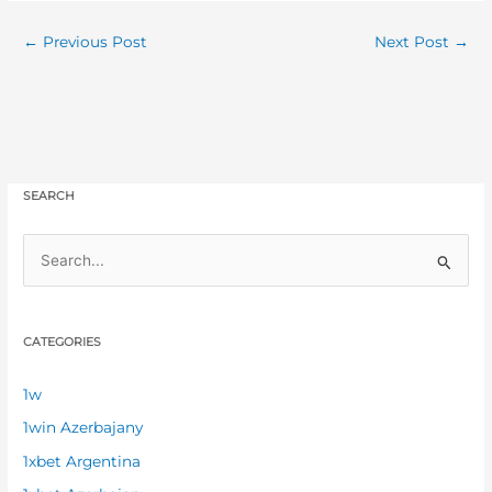
←
Previous Post
Next Post
→
SEARCH
S
e
a
CATEGORIES
r
c
1w
h
1win Azerbajany
f
1xbet Argentina
o