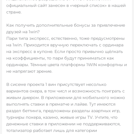
официальный сайт занесен в «черный список» в нашей
стране.
Как получить дополнительные бонусы за привлечение
друзей на 1win?
Пари типа экспресс, естественно, тоже предусмотрены
на 1win. Приходится вручную переключать с ординара
на экспресс в купоне. Если просто привычно щёлкать
на коэффициенты, то пари будут приниматься как
ординары. Тёмные цвета платформы 1WIN комфортны и
не напрягают зрение.
В сисеме проекта 1 вин присутствует несолько
вариантов окера, в том числ и возможность поиграть с
живым диером. В приложении для мобильного можно
выполнять ставки в прематче и лайве. Тут имеются
раздел беттинга, предложены разделы азартных игр,
турниры покера, казино, живые игры TV. Учтите, что
денежные ставки в приложении не поддерживаются,
тотализатор работает лишь для категории