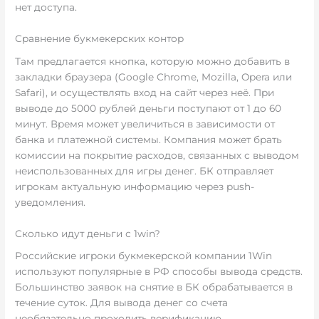
нет доступа.
Сравнение букмекерских контор
Там предлагается кнопка, которую можно добавить в
закладки браузера (Google Chrome, Mozilla, Opera или
Safari), и осуществлять вход на сайт через неё. При
выводе до 5000 рублей деньги поступают от 1 до 60
минут. Время может увеличиться в зависимости от
банка и платежной системы. Компания может брать
комиссии на покрытие расходов, связанных с выводом
неиспользованных для игры денег. БК отправляет
игрокам актуальную информацию через push-
уведомления.
Сколько идут деньги с 1win?
Российские игроки букмекерской компании 1Win
используют популярные в РФ способы вывода средств.
Большинство заявок на снятие в БК обрабатывается в
течение суток. Для вывода денег со счета
необязательно проходить верификацию.