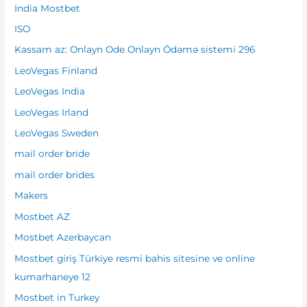
India Mostbet
ISO
Kassam az: Onlayn Ode Onlayn Ödəmə sistemi 296
LeoVegas Finland
LeoVegas India
LeoVegas Irland
LeoVegas Sweden
mail order bride
mail order brides
Makers
Mostbet AZ
Mostbet Azerbaycan
Mostbet giriş Türkiye resmi bahis sitesine ve online
kumarhaneye 12
Mostbet in Turkey