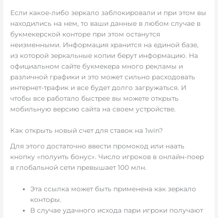
Если какое-либо зеркало заблокировали и при этом вы
находились на нем, то ваши данные в любом случае в
букмекерской конторе при этом останутся
неизменными. Информация хранится на единой базе,
из которой зеркальные копии берут информацию. На
официальном сайте букмекера много рекламы и
различной графики и это может сильно расходовать
интернет-трафик и все будет долго загружаться. И
чтобы все работало быстрее вы можете открыть
мобильную версию сайта на своем устройстве.
Как открыть новый счет для ставок на 1win?
Для этого достаточно ввести промокод или наать
кнопку «полуить бонус». Число игроков в онлайн-поер
в глобальной сети превышает 100 млн.
Эта ссылка может быть применена как зеркало
конторы.
В случае удачного исхода пари игроки получают