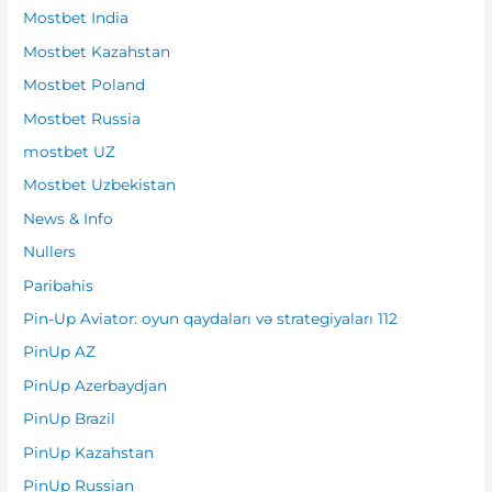
Mostbet India
Mostbet Kazahstan
Mostbet Poland
Mostbet Russia
mostbet UZ
Mostbet Uzbekistan
News & Info
Nullers
Paribahis
Pin-Up Aviator: oyun qaydaları və strategiyaları 112
PinUp AZ
PinUp Azerbaydjan
PinUp Brazil
PinUp Kazahstan
PinUp Russian