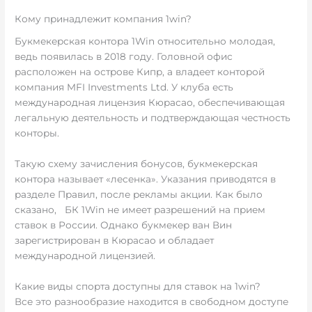
Кому принадлежит компания 1win?
Букмекерская контора 1Win относительно молодая,
ведь появилась в 2018 году. Головной офис
расположен на острове Кипр, а владеет конторой
компания MFI Investments Ltd. У клуба есть
международная лицензия Кюрасао, обеспечивающая
легальную деятельность и подтверждающая честность
конторы.
Такую схему зачисления бонусов, букмекерская
контора называет «лесенка». Указания приводятся в
разделе Правил, после рекламы акции. Как было
сказано, БК 1Win не имеет разрешений на прием
ставок в России. Однако букмекер ван Вин
зарегистрирован в Кюрасао и обладает
международной лицензией.
Какие виды спорта доступны для ставок на 1win?
Все это разнообразие находится в свободном доступе