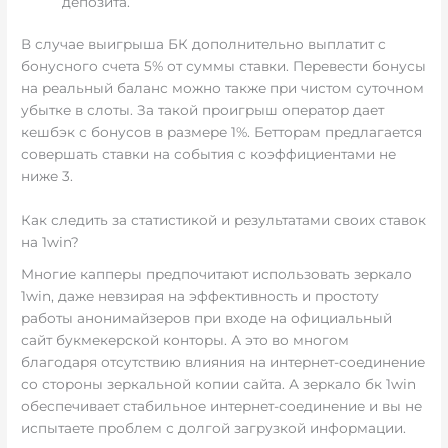
депозита.
В случае выигрыша БК дополнительно выплатит с
бонусного счета 5% от суммы ставки. Перевести бонусы
на реальный баланс можно также при чистом суточном
убытке в слоты. За такой проигрыш оператор дает
кешбэк с бонусов в размере 1%. Бетторам предлагается
совершать ставки на события с коэффициентами не
ниже 3.
Как следить за статистикой и результатами своих ставок
на 1win?
Многие капперы предпочитают использовать зеркало
1win, даже невзирая на эффективность и простоту
работы анонимайзеров при входе на официальный
сайт букмекерской конторы. А это во многом
благодаря отсутствию влияния на интернет-соединение
со стороны зеркальной копии сайта. А зеркало бк 1win
обеспечивает стабильное интернет-соединение и вы не
испытаете проблем с долгой загрузкой информации.