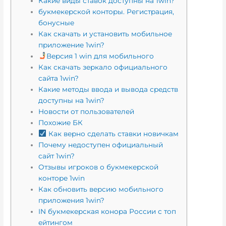
Какие виды ставок доступны на 1win?
букмекерской конторы. Регистрация,
бонусные
Как скачать и установить мобильное
приложение 1win?
Версия 1 win для мобильного
Как скачать зеркало официального
сайта 1win?
Какие методы ввода и вывода средств
доступны на 1win?
Новости от пользователей
Похожие БК
Как верно сделать ставки новичкам
Почему недоступен официальный
сайт 1win?
Отзывы игроков о букмекерской
конторе 1win
Как обновить версию мобильного
приложения 1win?
IN букмекерская конора России с топ
ейтингом