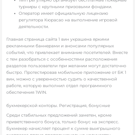
турниры с крупными призовыми фондами.
Оператор имеет официальную лицензию
регулятора Кюрасао на выполнение игровой
деятельности.
Главная страница сайта 1 вин украшена яркими
рекламными баннерами и анонсами популярных
событий, что привлекает внимание посетителей. Вместе
с тем разобраться с особенностями расположения
разделов пользователи при желании могут достаточно
быстро. Протестировав мобильное приложение от БК 1
вин, можно с уверенностью судить о качественной
работе, которую выполнил отдел программного
обеспечения 1WIN.
букмекерской конторы. Регистрация, бонусные
Среди стабильных предложений заметен, кроме
приветственного бонуса, только бонус на экспресс.
Букмекер начисляет процент к сумме выигрышного
экспресса прямо пропорционально количеству