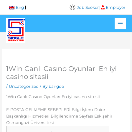
Skip
Job Seeker
|
Employer
Eng
to
content
1Win Canlı Casıno Oyunları En iyi
casino sitesii
/
Uncategorized
/ By
bangde
1Win Canlı Casıno Oyunları En iyi casino sitesii
E-POSTA GELMEME SEBEPLERİ Bilgi İşlem Daire
Başkanlığı Hizmetleri Bilgilendirme Sayfası Eskişehir
Osmangazi Üniversitesi