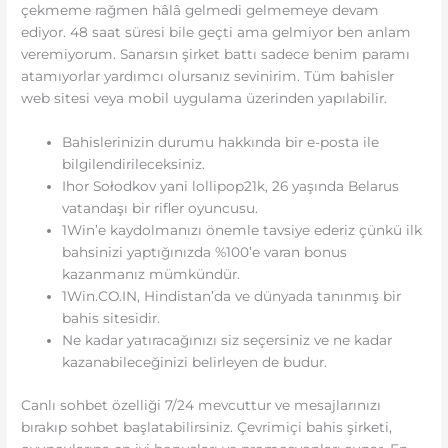
çekmeme rağmen hâlâ gelmedi gelmemeye devam
ediyor. 48 saat süresi bile geçti ama gelmiyor ben anlam
veremiyorum. Sanarsın şirket battı sadece benim paramı
atamıyorlar yardımcı olursanız sevinirim. Tüm bahisler
web sitesi veya mobil uygulama üzerinden yapılabilir.
Bahislerinizin durumu hakkında bir e-posta ile
bilgilendirileceksiniz.
Ihor Sołodkov yani lollipop21k, 26 yaşında Belarus
vatandaşı bir rifler oyuncusu.
1Win’e kaydolmanızı önemle tavsiye ederiz çünkü ilk
bahsinizi yaptığınızda %100’e varan bonus
kazanmanız mümkündür.
1Win.CO.IN, Hindistan’da ve dünyada tanınmış bir
bahis sitesidir.
Ne kadar yatıracağınızı siz seçersiniz ve ne kadar
kazanabileceğinizi belirleyen de budur.
Canlı sohbet özelliği 7/24 mevcuttur ve mesajlarınızı
bırakıp sohbet başlatabilirsiniz. Çevrimiçi bahis şirketi,