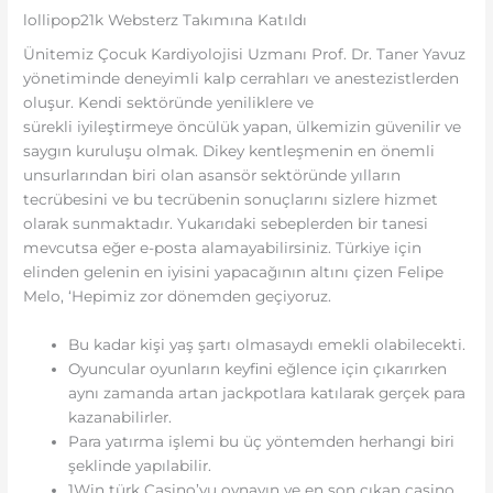
lollipop21k Websterz Takımına Katıldı
Ünitemiz Çocuk Kardiyolojisi Uzmanı Prof. Dr. Taner Yavuz
yönetiminde deneyimli kalp cerrahları ve anestezistlerden
oluşur. Kendi sektöründe yeniliklere ve
sürekli iyileştirmeye öncülük yapan, ülkemizin güvenilir ve
saygın kuruluşu olmak. Dikey kentleşmenin en önemli
unsurlarından biri olan asansör sektöründe yılların
tecrübesini ve bu tecrübenin sonuçlarını sizlere hizmet
olarak sunmaktadır. Yukarıdaki sebeplerden bir tanesi
mevcutsa eğer e-posta alamayabilirsiniz. Türkiye için
elinden gelenin en iyisini yapacağının altını çizen Felipe
Melo, ‘Hepimiz zor dönemden geçiyoruz.
Bu kadar kişi yaş şartı olmasaydı emekli olabilecekti.
Oyuncular oyunların keyfini eğlence için çıkarırken
aynı zamanda artan jackpotlara katılarak gerçek para
kazanabilirler.
Para yatırma işlemi bu üç yöntemden herhangi biri
şeklinde yapılabilir.
1Win türk Casino’yu oynayın ve en son çıkan casino