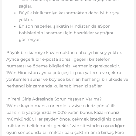
sağlar.
Büyük bir ikramiye kazanmaktan daha iyi bir şey
yoktur.
En son haberler, şirketin Hindistan’da eSpor
bahislerinin lansmanı için hazırlıklar yaptığını
gösteriyor.
Büyük bir ikramiye kazanmaktan daha iyi bir şey yoktur.
Ayrıca geçerli bir e-posta adresi, geçerli bir telefon
numarası ve ödeme bilgilerinizi vermeniz gerekecektir.
1Win Hindistan ayrıca çok çeşitli para yatırma ve çekme
yöntemleri sunar ve böylece bunları herhangi bir ülkede ve
herhangi bir zamanda kullanabilmenizi sağlar.
in Yeni Giriş Adresinde Sorun Yaşayan Var mı?
1Win’e kaydolmanızı önemle tavsiye ederiz çünkü ilk
bahsinizi yaptığınızda %100’e varan bonus kazanmanız
mümkündür. Her şeyden önce, çekmek istediğiniz para
miktarını belirlemeniz gerekir. 1win sitesinden oynadığım
oyun sonucunda bir miktar para çektim ama birkaç kere