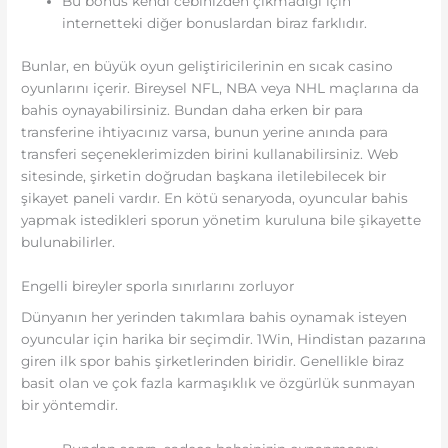
Bu bonus kendi cebinizden çıkmadığı için
internetteki diğer bonuslardan biraz farklıdır.
Bunlar, en büyük oyun geliştiricilerinin en sıcak casino
oyunlarını içerir. Bireysel NFL, NBA veya NHL maçlarına da
bahis oynayabilirsiniz. Bundan daha erken bir para
transferine ihtiyacınız varsa, bunun yerine anında para
transferi seçeneklerimizden birini kullanabilirsiniz. Web
sitesinde, şirketin doğrudan başkana iletilebilecek bir
şikayet paneli vardır. En kötü senaryoda, oyuncular bahis
yapmak istedikleri sporun yönetim kuruluna bile şikayette
bulunabilirler.
Engelli bireyler sporla sınırlarını zorluyor
Dünyanın her yerinden takımlara bahis oynamak isteyen
oyuncular için harika bir seçimdir. 1Win, Hindistan pazarına
giren ilk spor bahis şirketlerinden biridir. Genellikle biraz
basit olan ve çok fazla karmaşıklık ve özgürlük sunmayan
bir yöntemdir.