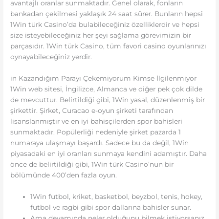
avantajlı oranlar sunmaktadır. Genel olarak, fonların
bankadan çekilmesi yaklaşık 24 saat sürer. Bunların hepsi
1Win türk Casino’da bulabileceğiniz özelliklerdir ve hepsi
size isteyebileceğiniz her şeyi sağlama görevimizin bir
parçasıdır. 1Win türk Casino, tüm favori casino oyunlarınızı
oynayabileceğiniz yerdir.
in Kazandığım Parayı Çekemiyorum Kimse İlgilenmiyor
1Win web sitesi, İngilizce, Almanca ve diğer pek çok dilde
de mevcuttur. Belirtildiği gibi, 1Win yasal, düzenlenmiş bir
şirkettir. Şirket, Curacao e-oyun şirketi tarafından
lisanslanmıştır ve en iyi bahisçilerden spor bahisleri
sunmaktadır. Popülerliği nedeniyle şirket pazarda 1
numaraya ulaşmayı başardı. Sadece bu da değil, 1Win
piyasadaki en iyi oranları sunmaya kendini adamıştır. Daha
önce de belirtildiği gibi, 1Win türk Casino’nun bir
bölümünde 400’den fazla oyun.
1Win futbol, ​​kriket, basketbol, ​​beyzbol, tenis, hokey,
futbol ve ragbi gibi spor dallarına bahisler sunar.
Ama devamında neler olduğunu bilmek istiyorsanız,