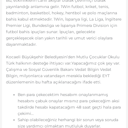
Bu, etkinliklerin canlı akışlar olarak çevrimiçi olarak
yayınlandığı anlamına gelir. 1Win futbol, ​​kriket, tenis,
badminton, basketbol, ​​hokey, hentbol ve polo maçlarına
bahis kabul etmektedir. 1Win, İspanya ligi, La Liga, İngiltere
Premier Ligi, Bundesliga ve İspanya Primera Division için
futbol bahis ipuçları sunar. İpuçları, gelecekte
gerçekleşecek olan yakın tarihli ve umut verici olaylara
dayanmaktadır.
Kocaeli Büyükşehir Belediyesin’den Mutlu Çocuklar Okulu
Türk halkının desteğe ihtiyacı var.Yapacağımız çok şey var.
Çalışma ve Sosyal Güvenlik Bakanı Vedat Bilgin Vedat
Bilgin, milyonlarca vatandaşın merakla beklediği EYT
düzenlemenin bu hafta açıklanacağını ifade etti.
Ben para çekecektim hesabım onaylanmamış
hesabını çabuk onaylar mısınız para çekeceğim aksi
takdirde hesabı kapatacağım 48 saat geçti hala para
çekimi…
Sahip olabileceğiniz herhangi bir sorun veya soruda
size yardımcı olmaktan mutluluk duyarlar.