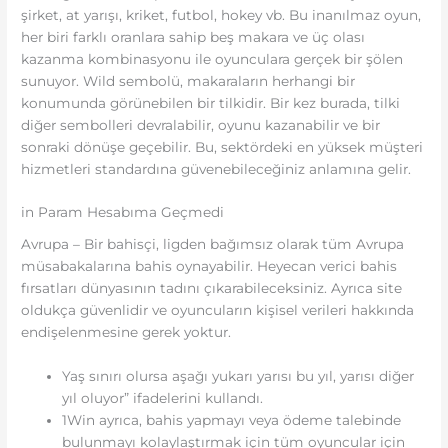
şirket, at yarışı, kriket, futbol, ​​hokey vb. Bu inanılmaz oyun,
her biri farklı oranlara sahip beş makara ve üç olası
kazanma kombinasyonu ile oyunculara gerçek bir şölen
sunuyor. Wild sembolü, makaraların herhangi bir
konumunda görünebilen bir tilkidir. Bir kez burada, tilki
diğer sembolleri devralabilir, oyunu kazanabilir ve bir
sonraki dönüşe geçebilir. Bu, sektördeki en yüksek müşteri
hizmetleri standardına güvenebileceğiniz anlamına gelir.
in Param Hesabıma Geçmedi
Avrupa – Bir bahisçi, ligden bağımsız olarak tüm Avrupa
müsabakalarına bahis oynayabilir. Heyecan verici bahis
fırsatları dünyasının tadını çıkarabileceksiniz. Ayrıca site
oldukça güvenlidir ve oyuncuların kişisel verileri hakkında
endişelenmesine gerek yoktur.
Yaş sınırı olursa aşağı yukarı yarısı bu yıl, yarısı diğer
yıl oluyor” ifadelerini kullandı.
1Win ayrıca, bahis yapmayı veya ödeme talebinde
bulunmayı kolaylaştırmak için tüm oyuncular için