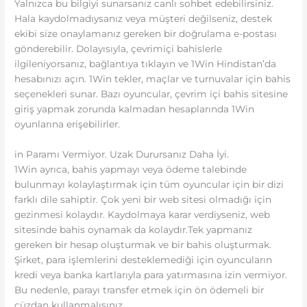
Yalnızca bu bilgiyi sunarsanız canlı sohbet edebilirsiniz.
Hala kaydolmadıysanız veya müşteri değilseniz, destek
ekibi size onaylamanız gereken bir doğrulama e-postası
gönderebilir. Dolayısıyla, çevrimiçi bahislerle
ilgileniyorsanız, bağlantıya tıklayın ve 1Win Hindistan’da
hesabınızı açın. 1Win tekler, maçlar ve turnuvalar için bahis
seçenekleri sunar. Bazı oyuncular, çevrim içi bahis sitesine
giriş yapmak zorunda kalmadan hesaplarında 1Win
oyunlarına erişebilirler.
in Paramı Vermiyor. Uzak Durursanız Daha İyi.
1Win ayrıca, bahis yapmayı veya ödeme talebinde
bulunmayı kolaylaştırmak için tüm oyuncular için bir dizi
farklı dile sahiptir. Çok yeni bir web sitesi olmadığı için
gezinmesi kolaydır. Kaydolmaya karar verdiyseniz, web
sitesinde bahis oynamak da kolaydır.Tek yapmanız
gereken bir hesap oluşturmak ve bir bahis oluşturmak.
Şirket, para işlemlerini desteklemediği için oyuncuların
kredi veya banka kartlarıyla para yatırmasına izin vermiyor.
Bu nedenle, parayı transfer etmek için ön ödemeli bir
cüzdan kullanmalısınız.