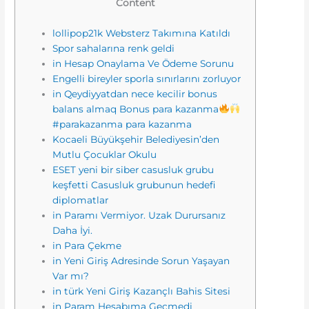
Content
lollipop21k Websterz Takımına Katıldı
Spor sahalarına renk geldi
in Hesap Onaylama Ve Ödeme Sorunu
Engelli bireyler sporla sınırlarını zorluyor
in Qeydiyyatdan nece kecilir bonus
balans almaq Bonus para kazanma
#parakazanma para kazanma
Kocaeli Büyükşehir Belediyesin’den
Mutlu Çocuklar Okulu
ESET yeni bir siber casusluk grubu
keşfetti Casusluk grubunun hedefi
diplomatlar
in Paramı Vermiyor. Uzak Durursanız
Daha İyi.
in Para Çekme
in Yeni Giriş Adresinde Sorun Yaşayan
Var mı?
in türk Yeni Giriş Kazançlı Bahis Sitesi
in Param Hesabıma Geçmedi