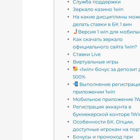
Служба поддержки
Зеркало казино 1win
На какие дисциплины мож
делать ставки в БК 1 вин
Версия 1 win для мобиль
Как скачать зеркало
официального сайта 1win?
Ставки Live
Виртуальные игры
«1win» бонус за депозит 
500%
Выполнение регистрац
приложении 1win
Мобильное приложение 1
Регистрация аккаунта в
букмекерской конторе 1Wi
Особенности БК. Опции,
доступные игрокам на пор
Бонусы и промокод при