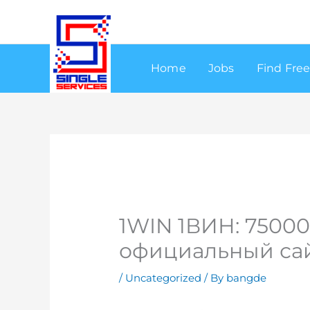
Skip
to
content
Home
Jobs
Find Free
1WIN 1ВИН: 75000
официальный сай
/
Uncategorized
/ By
bangde