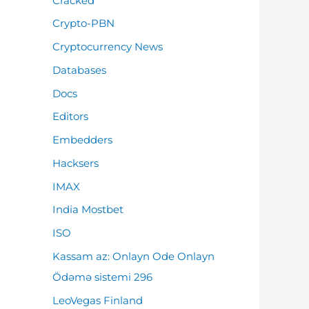
Cracked
Crypto-PBN
Cryptocurrency News
Databases
Docs
Editors
Embedders
Hacksers
IMAX
India Mostbet
ISO
Kassam az: Onlayn Ode Onlayn
Ödəmə sistemi 296
LeoVegas Finland