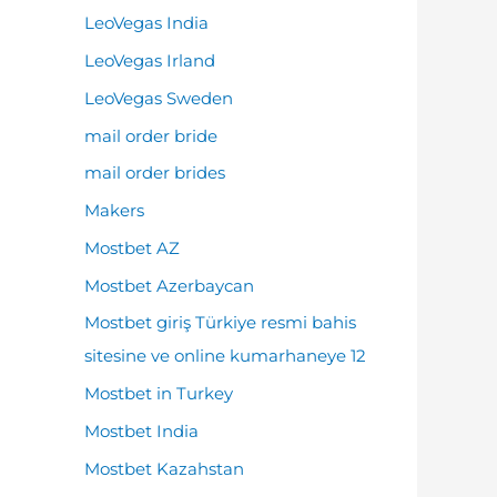
LeoVegas India
LeoVegas Irland
LeoVegas Sweden
mail order bride
mail order brides
Makers
Mostbet AZ
Mostbet Azerbaycan
Mostbet giriş Türkiye resmi bahis
sitesine ve online kumarhaneye 12
Mostbet in Turkey
Mostbet India
Mostbet Kazahstan