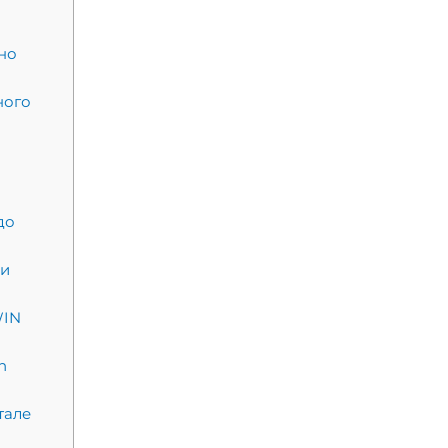
но
ного
до
ии
WIN
n
тале