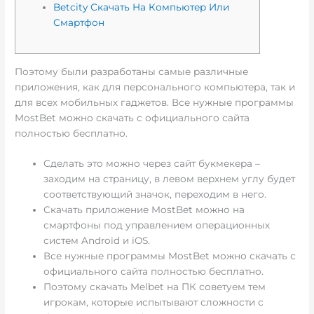
Betcity Скачать На Компьютер Или
Смартфон
Поэтому были разработаны самые различные
приложения, как для персонального компьютера, так и
для всех мобильных гаджетов. Все нужные программы
MostBet можно скачать с официального сайта
полностью бесплатно.
Сделать это можно через сайт букмекера –
заходим на страницу, в левом верхнем углу будет
соответствующий значок, переходим в него.
Скачать приложение MostBet можно на
смартфоны под управлением операционных
систем Android и iOS.
Все нужные программы MostBet можно скачать с
официального сайта полностью бесплатно.
Поэтому скачать Melbet на ПК советуем тем
игрокам, которые испытывают сложности с