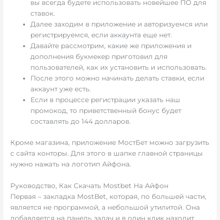
вы всегда будете использовать новейшее ПО для
ставок.
Далее заходим в приложение и авторизуемся или
регистрируемся, если аккаунта еще нет.
Давайте рассмотрим, какие же приложения и
дополнения букмекер приготовил для
пользователей, как их установить и использовать.
После этого можно начинать делать ставки, если
аккаунт уже есть.
Если в процессе регистрации указать наш
промокод, то приветственный бонус будет
составлять до 144 долларов.
Кроме магазина, приложение МостБет можно загрузить
с сайта конторы. Для этого в шапке главной страницы
нужно нажать на логотип Айфона.
Руководство, Как Скачать Mostbet На Айфон
Первая – закладка MostBet, которая, по большей части,
является не программой, а небольшой утилитой. Она
добавляется на панель задач и в один клик находит