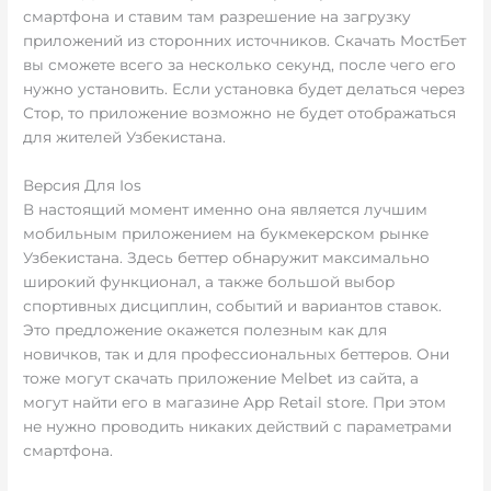
смартфона и ставим там разрешение на загрузку
приложений из сторонних источников. Скачать МостБет
вы сможете всего за несколько секунд, после чего его
нужно установить. Если установка будет делаться через
Стор, то приложение возможно не будет отображаться
для жителей Узбекистана.
Версия Для Ios
В настоящий момент именно она является лучшим
мобильным приложением на букмекерском рынке
Узбекистана. Здесь беттер обнаружит максимально
широкий функционал, а также большой выбор
спортивных дисциплин, событий и вариантов ставок.
Это предложение окажется полезным как для
новичков, так и для профессиональных беттеров. Они
тоже могут скачать приложение Melbet из сайта, а
могут найти его в магазине App Retail store. При этом
не нужно проводить никаких действий с параметрами
смартфона.