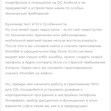
смартфонов и планшетов на ОС Android и не
предъявляет к устройствам каких-то особых
технических требований.
Букмекер 1win И Его Особенности
Но она имеет один недостаток – если сайт недоступен
по техническим причинам или заблокирован,
мобильной версией также нельзя воспользоваться.
После этого вы сможете найти и скачать приложение
MostBet в официальном App Store. Если система
выдает вам какую-либо ошибку, нужно создать новый
профиль в Apple company Store со страной пребывания
Кипром. Через него вы сможете гарантированно
скачать MostBet на Айфон.
Но, прежде чем начинать работу в приложении 1Win
для iOS, понадобится установить доверие к
корпоративной программе в настройках телефона.
Интерфейс, выбор дисциплин и функционал в этом
варианте софта такие же, как и в предыдущем.