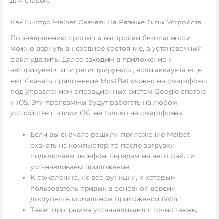
для ставок.
Как Быстро Melbet Скачать На Разные Типы Устройств
По завершению процесса настройки безопасности
можно вернуть в исходное состояние, а установочный
файл удалить. Далее заходим в приложение и
авторизуемся или регистрируемся, если аккаунта еще
нет. Скачать приложение MostBet можно на смартфоны
под управлением операционных систем Google android
и iOS. Эти программы будут работать на любом
устройстве с этими ОС, не только на смартфонах.
Если вы сначала решили приложение Melbet
скачать на компьютер, то после загрузки
подключаем телефон, передам на него файл и
устанавливаем приложение.
К сожалению, не все функции, к которым
пользователь привык в основной версии,
доступны в мобильном приложении 1Win.
Такая программа устанавливается точно также,