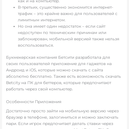
как и на компьютер.
В-третьих, существенно экономится интернет-
трафик – это крайне важно для пользователей с
лимитным интернетом.
Но она имеет один недостаток – если сайт
недоступен по техническим причинам или
заблокирован, мобильной версией также нельзя
воспользоваться.
Букмекерская компания Бетсити разработала для
своих пользователей приложение для гаджетов на
Андроид и iOS, которые можно скачать с сайта
абсолютно бесплатно. Также есть возможность скачать
Betcity на ПК для беттеров, которые предпочитают
работать через свой компьютер.
Особенности Приложения
Достаточно просто зайти на мобильную версию через
браузер в телефоне, залогиниться и можно заключать
пари. Если игрок предпочитает делать ставки через