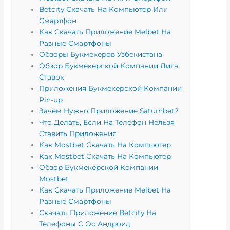
Betcity Скачать На Компьютер Или
Смартфон
Как Скачать Приложение Melbet На
Разные Смартфоны
Обзоры Букмекеров Узбекистана
Обзор Букмекерской Компании Лига
Ставок
Приложения Букмекерской Компании
Pin-up
Зачем Нужно Приложение Saturnbet?
Что Делать, Если На Телефон Нельзя
Ставить Приложения
Как Mostbet Скачать На Компьютер
Как Mostbet Скачать На Компьютер
Обзор Букмекерской Компании
Mostbet
Как Скачать Приложение Melbet На
Разные Смартфоны
Скачать Приложение Betcity На
Телефоны С Ос Андроид