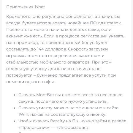
Приложения 1xbet
Кроме того, оно регулярно обновляется, а значит, вы
всегда будете использовать новейшее ПО для ставок.
После этого можно начинать делать ставки, если
аккаунт уже есть. Если в процессе регистрации указать
наш промокод, то приветственный бонус будет
составлять до 144 долларов. Скорость загрузки
игровых автоматов определяется качеством и
стабильностью мобильного оператора. При этом
отдельную утилиту для казино скачивать не
потребуется – букмекер предлагает все услуги при
помощи одного софта.
Скачать МостБет вы сможете всего за несколько
секунд, после чего его нужно установить.
Скачать утилиту можно на официальном сайте
1Win, нажав на соответствующую иконку.
Чтобы скачать Betcity на ПК, нужно зайти в раздел
«Приложение» — «Информация».