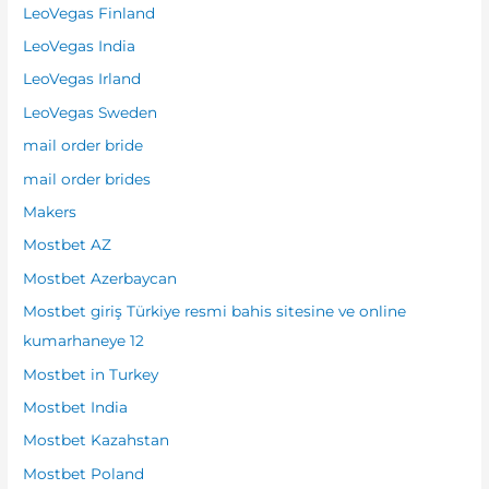
LeoVegas Finland
LeoVegas India
LeoVegas Irland
LeoVegas Sweden
mail order bride
mail order brides
Makers
Mostbet AZ
Mostbet Azerbaycan
Mostbet giriş Türkiye resmi bahis sitesine ve online
kumarhaneye 12
Mostbet in Turkey
Mostbet India
Mostbet Kazahstan
Mostbet Poland