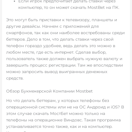
Если игрок предпочитает делать ставки через
компьютер, то он может скачать MostBet на ПК.
Это могут быть приставки к телевизору, планшеты и
другие девайсы. Начнем с приложений для
смартфонов, так как они наиболее востребованы среди
беттеров. Дело в том, что делать ставки через свой
телефон гораздо удобнее, ведь делать это можно в
любом месте, где есть интернет. Сделав выбор,
пользователь также должен выбрать нужную валюту и
завершить процесс регистрации. Там же впоследствии
можно запросить вывод выигранных денежных
средств.
Обзор Букмекерской Компании Mostbet
Но что делать беттерам, у которых телефоны без
операционной системы или не на ОС Андроид и iOS? В
этом случае скачать МостБет можно только на
телефоны на операционке Виндовс. Такая программа
устанавливается точно также, как и на компьютер.