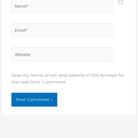
Name*
Email*
Website
Save my name, email, and website in this browser for
the next time I comment.