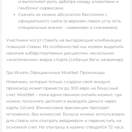
и выполняют роль арбитра между клиентами и
гемблинг-сервисами.
Скачать их можно абсолютно бесплатно с
официального сайта (в верхнем левом углу есть
специальные значки – нажимаем и скачиваем).
Участники могут ставить на выпадающие комбинации,
повышая ставки. Из особенностей мы можем выделить
наличие киберспортивных дисциплин, нескольких
«экзотических» видов спорта (собачьи бега, например).
Где Искать Официальные Mostbet Промокоды
Новичкам, которые только создали свой аккаунт,
промокод может принести до 300 евро на бонусный
счет. MostBet – пока единственное онлайн-казино, где
можно пополнять депозит и выводить деньги через
карты Uzcard. Финансовые транзакции проходят
мгновенно, без комиссий. Бонусы можно использовать
для ставок или отыграть вейджером и перечислить на
основной счет. На отыгрыш в казино отводится 72 часа