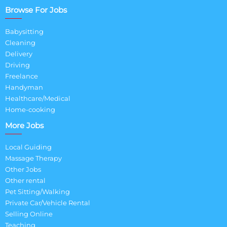
Browse For Jobs
Babysitting
Cleaning
Delivery
Driving
Freelance
Handyman
Healthcare/Medical
Home-cooking
More Jobs
Local Guiding
Massage Therapy
Other Jobs
Other rental
Pet Sitting/Walking
Private Car/Vehicle Rental
Selling Online
Teaching