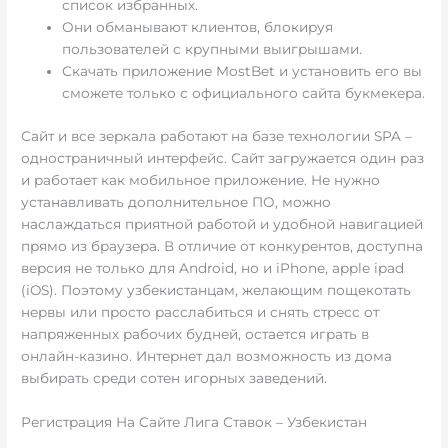
список избранных.
Они обманывают клиентов, блокируя
пользователей с крупными выигрышами.
Скачать приложение MostBet и установить его вы
сможете только с официального сайта букмекера.
Сайт и все зеркала работают на базе технологии SPA –
одностраничный интерфейс. Сайт загружается один раз
и работает как мобильное приложение. Не нужно
устанавливать дополнительное ПО, можно
наслаждаться приятной работой и удобной навигацией
прямо из браузера. В отличие от конкурентов, доступна
версия не только для Android, но и iPhone, apple ipad
(iOS). Поэтому узбекистанцам, желающим пощекотать
нервы или просто расслабиться и снять стресс от
напряженных рабочих будней, остается играть в
онлайн-казино. Интернет дал возможность из дома
выбирать среди сотен игорных заведений.
Регистрация На Сайте Лига Ставок – Узбекистан