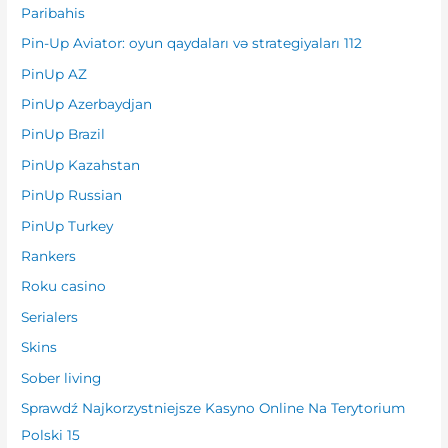
Paribahis
Pin-Up Aviator: oyun qaydaları və strategiyaları 112
PinUp AZ
PinUp Azerbaydjan
PinUp Brazil
PinUp Kazahstan
PinUp Russian
PinUp Turkey
Rankers
Roku casino
Serialers
Skins
Sober living
Sprawdź Najkorzystniejsze Kasyno Online Na Terytorium
Polski 15