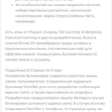
Из особенностей мы можем выделить наличие
киберспортивных дисциплин, нескольких
«экзотических» видов спорта (собачьи бега,
например).
Есть игры от Playson, Evoplay, 1X2 Gaming, Endorphina,
Evolution Gaming и других разработчиков. Всего в
списке более 30 провайдеров, среди которых и
признанные компании, поставляющие софт для
оффлайн казино. Каждый день бытовая техника LG
меняет жизнь к лучшему.
Подробнее О Ставках На Спорт
Множество букмекеров старается упростить жизнь
своим пользователям. Современный надежный
букмекер MostBet для этого разработал мобильную
версию сайта, а также приложения на смартфон.
Разработчики предусмотрели защиту беттера в случае
блокировки основного адреса сайта. В случае, если вы
открываете МостБет с телефона, то страница сразу же