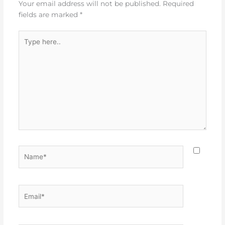
Your email address will not be published.
Required
fields are marked
*
Type
here..
Name*
Email*