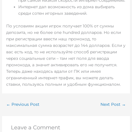
при самой низкой скорости интернет-соединения.
Интернет дал возможность из дома выбирать
среди сотен игорных заведений.
По условиям акции игрок получает 100% от суммы
депозита, но не более one hundred долларов. Но если
при регистрации ввести наш промокод, то
максимальная сумма возрастет до 144 долларов. Если у
вас есть код, то не используйте способ регистрации
через социальные сети – там нет поля для ввода
промокода, а значит активировать его не получится.
Теперь даже находясь вдали от ПК или имея
ограниченный интернет-трафик, вы можете делать
ставки, пользуясь полным и удобным функционалом.
←
Previous Post
Next Post
→
Leave a Comment