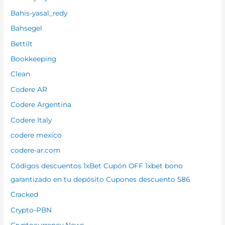
Bahis-yasal_redy
Bahsegel
Bettilt
Bookkeeping
Clean
Codere AR
Codere Argentina
Codere Italy
codere mexico
codere-ar.com
Códigos descuentos 1xBet Cupón OFF 1xbet bono
garantizado en tu depósito Cupones descuento 586
Cracked
Crypto-PBN