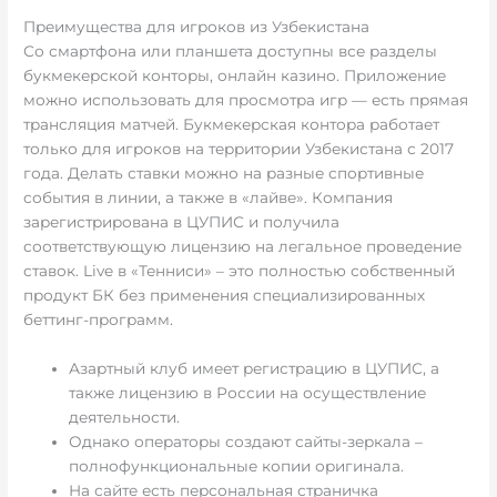
Преимущества для игроков из Узбекистана
Со смартфона или планшета доступны все разделы
букмекерской конторы, онлайн казино. Приложение
можно использовать для просмотра игр — есть прямая
трансляция матчей. Букмекерская контора работает
только для игроков на территории Узбекистана с 2017
года. Делать ставки можно на разные спортивные
события в линии, а также в «лайве». Компания
зарегистрирована в ЦУПИС и получила
соответствующую лицензию на легальное проведение
ставок. Live в «Тенниси» – это полностью собственный
продукт БК без применения специализированных
беттинг-программ.
Азартный клуб имеет регистрацию в ЦУПИС, а
также лицензию в России на осуществление
деятельности.
Однако операторы создают сайты-зеркала –
полнофункциональные копии оригинала.
На сайте есть персональная страничка