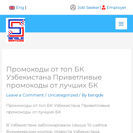
Skip
Job Seeker
|
Employer
Eng
to
content
Промокоды от топ БК
Узбекистана Приветливые
промокоды от лучших БК
Leave a Comment
/
Uncategorized
/ By
bangde
Промокоды от топ БК Узбекистана Приветливые
промокоды от лучших БК
В Узбекистане заблокировали свыше 10 сайтов
букмекерских контор, Новости Узбекистана