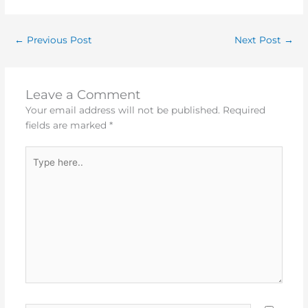
←
Previous Post
Next Post
→
Leave a Comment
Your email address will not be published.
Required
fields are marked
*
Type
here..