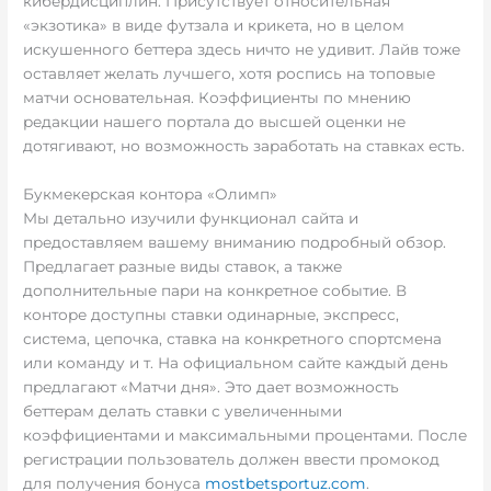
кибердисциплин. Присутствует относительная
«экзотика» в виде футзала и крикета, но в целом
искушенного беттера здесь ничто не удивит. Лайв тоже
оставляет желать лучшего, хотя роспись на топовые
матчи основательная. Коэффициенты по мнению
редакции нашего портала до высшей оценки не
дотягивают, но возможность заработать на ставках есть.
Букмекерская контора «Олимп»
Мы детально изучили функционал сайта и
предоставляем вашему вниманию подробный обзор.
Предлагает разные виды ставок, а также
дополнительные пари на конкретное событие. В
конторе доступны ставки одинарные, экспресс,
система, цепочка, ставка на конкретного спортсмена
или команду и т. На официальном сайте каждый день
предлагают «Матчи дня». Это дает возможность
беттерам делать ставки с увеличенными
коэффициентами и максимальными процентами. После
регистрации пользователь должен ввести промокод
для получения бонуса
mostbetsportuz.com
.