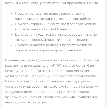
аккаунт Apple Store, указав страной проживания Кипр.
Предлагает разные виды ставок, а также
дополнительные пари на конкретное событие.
При регистрации на сайте mostbet.com можно
выбрать одну из более 60 валют.
Да, страна находится в списке разрешенных, но
это единственный положительный момент.
Однако никакого решения правительства об
определении порядка принято не было.
Выдачей лицензий должно было заниматься Агентство
развития рынка капитала (АРРК), но этот орган был
позже упразднён. До этого на практике лицензии
не выдавались, поскольку не было правовой основы.
Нам открывается новая страница с инструкций по
установке и загрузочным файлом. Кликаем на кнопку
загрузки и ждем несколько секунд, чтобы скачать
приложение MostBet. После скачивания, приложение
необходимо установить.