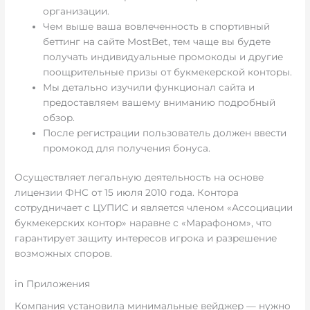
организации.
Чем выше ваша вовлеченность в спортивный
беттинг на сайте MostBet, тем чаще вы будете
получать индивидуальные промокоды и другие
поощрительные призы от букмекерской конторы.
Мы детально изучили функционал сайта и
предоставляем вашему вниманию подробный
обзор.
После регистрации пользователь должен ввести
промокод для получения бонуса.
Осуществляет легальную деятельность на основе
лицензии ФНС от 15 июля 2010 года. Контора
сотрудничает с ЦУПИС и является членом «Ассоциации
букмекерских контор» наравне с «Марафоном», что
гарантирует защиту интересов игрока и разрешение
возможных споров.
in Приложения
Компания установила минимальные вейджер — нужно