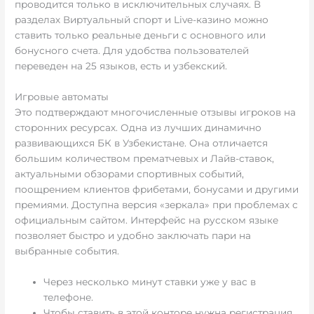
проводится только в исключительных случаях. В
разделах Виртуальный спорт и Live-казино можно
ставить только реальные деньги с основного или
бонусного счета. Для удобства пользователей
переведен на 25 языков, есть и узбекский.
Игровые автоматы
Это подтверждают многочисленные отзывы игроков на
сторонних ресурсах. Одна из лучших динамично
развивающихся БК в Узбекистане. Она отличается
большим количеством прематчевых и Лайв-ставок,
актуальными обзорами спортивных событий,
поощрением клиентов фрибетами, бонусами и другими
премиями. Доступна версия «зеркала» при проблемах с
официальным сайтом. Интерфейс на русском языке
позволяет быстро и удобно заключать пари на
выбранные события.
Через несколько минут ставки уже у вас в
телефоне.
Чтобы ставить в этой конторе нужна регистрация,