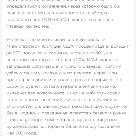
определиться с компанией, через которую было бы
лучше играть. Мы решили упростить выбор, и
составили свой ТОП БК в Узбекистане на основе
главных критериев.
Учитывая, что многие игры сертифицированы
Министерством Юстиции США, процент отдачи доходит
до 97%, тогда как у копий он часто ниже 80%, а в
некоторых конторах не больше 20%. В Узбекистане
запрещена организация игорного бизнеса. Поэтому
узбекистанцам, желающим пощекотать нервы или
просто расслабиться и снять стресс от напряженных
рабочих будней, остается играть в онлайн-казино.
Интернет дал возможность из дома выбирать среди
сотен игорных заведений. Никаких ограничений и
сложностей, онлайн-ресурсы работают круглосуточно,
без выходных и праздников. Агентство развития рынка
капитала, которое имеет право выдавать лицензии
букмекерским конторам в Узбекистане, упразднено 1
мая 2021 года.