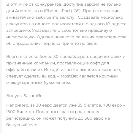
В отличие от конкурентов, доступна версия не только
для Android, но и iPhone, iPad (iOS). При регистрации
внимательно выбирайте валюту . Создавать несколько
аккаунтов на одного пользователя и с одного IP-адреса
запрещено. Указывайте о себе только правдивую
информацию. Однако никакого решения правительства
об определении порядка принято не было.
Всего в списке более 30 провайдеров, среди которых и
признанные компании, поставляющие софт для
оффлайн казино. Исходя из всего вышеизложенного,
следует сделать вывод, – MostBet является крупным
международным букмекером.
Бонусы SaturnBet
Например, за 30 евро дается уже 35 билетов, 700 евро –
1500 билетов. После того, как игрок прошел
регистрацию, он может получить до 300 евро на
бонусный счет.