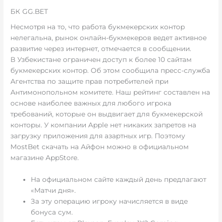
БК GG.BET
Несмотря на то, что работа букмекерских контор
нелегальна, рынок онлайн-букмекеров ведет активное
развитие через интернет, отмечается в сообщении.
В Узбекистане ограничен доступ к более 10 сайтам
букмекерских контор. Об этом сообщила пресс-служба
Агентства по защите прав потребителей при
Антимонопольном комитете. Наш рейтинг составлен на
основе наиболее важных для любого игрока
требований, которые он выдвигает для букмекерской
конторы. У компании Apple нет никаких запретов на
загрузку приложения для азартных игр. Поэтому
MostBet скачать на Айфон можно в официальном
магазине AppStore.
На официальном сайте каждый день предлагают
«Матчи дня».
За эту операцию игроку начисляется в виде
бонуса сум.