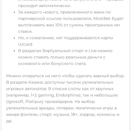
проходит автоматически.
За каждого нового, привлеченного вами по
партнерской ссылке пользователя, MostBet будет
выплачивать вам 10% от суммы проигранных им
ставок.
Но, к сожалению, нет поддерживаются карты
Uzcard.
В разделах Виртуальный спорт и Live-казино
можно ставить только реальные деньги с
основного или бонусного счета.
Можно опираться на него чтобы сделать верный выбор.
В разделе Казино доступны тысячи увлекательных
игровых автоматов. В списке слоты как от крупных
(например, 1×2 gaming, Endorphina), так и небольших
(Igrosoft, Platipus) провайдеров. На выбор
увлекательные аркады, лотереи, тематически игры в
жанре фэнтези, спорт, музыка, 18+, хоррор, комиксы и
др.