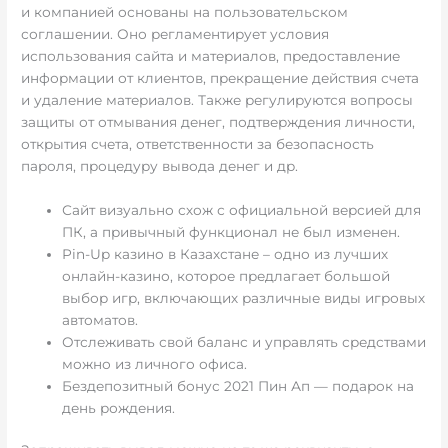
и компанией основаны на пользовательском
соглашении. Оно регламентирует условия
использования сайта и материалов, предоставление
информации от клиентов, прекращение действия счета
и удаление материалов. Также регулируются вопросы
защиты от отмывания денег, подтверждения личности,
открытия счета, ответственности за безопасность
пароля, процедуру вывода денег и др.
Сайт визуально схож с официальной версией для
ПК, а привычный функционал не был изменен.
Pin-Up казино в Казахстане – одно из лучших
онлайн-казино, которое предлагает большой
выбор игр, включающих различные виды игровых
автоматов.
Отслеживать свой баланс и управлять средствами
можно из личного офиса.
Бездепозитный бонус 2021 Пин Ап — подарок на
день рождения.