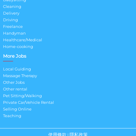
Cleaning
Delivery
Driving
Freelance
Handyman
Healthcare/Medical
Home-cooking
More Jobs
Local Guiding
Massage Therapy
Other Jobs
Other rental
Pet Sitting/Walking
Private Car/Vehicle Rental
Selling Online
Teaching
使用條款
隱私政策
|