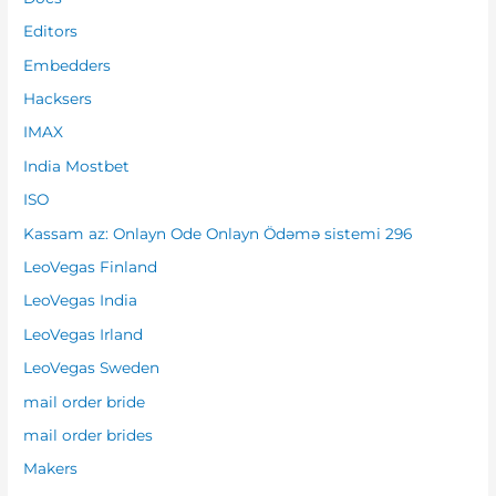
Editors
Embedders
Hacksers
IMAX
India Mostbet
ISO
Kassam az: Onlayn Ode Onlayn Ödəmə sistemi 296
LeoVegas Finland
LeoVegas India
LeoVegas Irland
LeoVegas Sweden
mail order bride
mail order brides
Makers