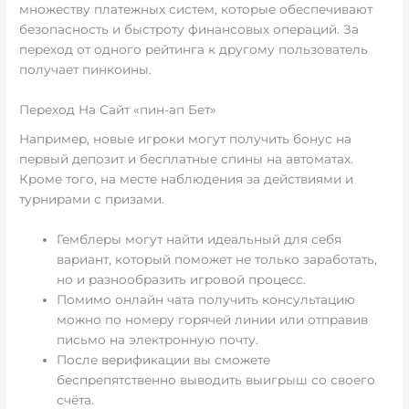
множеству платежных систем, которые обеспечивают
безопасность и быстроту финансовых операций. За
переход от одного рейтинга к другому пользователь
получает пинкоины.
Переход На Сайт «пин-ап Бет»
Например, новые игроки могут получить бонус на
первый депозит и бесплатные спины на автоматах.
Кроме того, на месте наблюдения за действиями и
турнирами с призами.
Гемблеры могут найти идеальный для себя
вариант, который поможет не только заработать,
но и разнообразить игровой процесс.
Помимо онлайн чата получить консультацию
можно по номеру горячей линии или отправив
письмо на электронную почту.
После верификации вы сможете
беспрепятственно выводить выигрыш со своего
счёта.