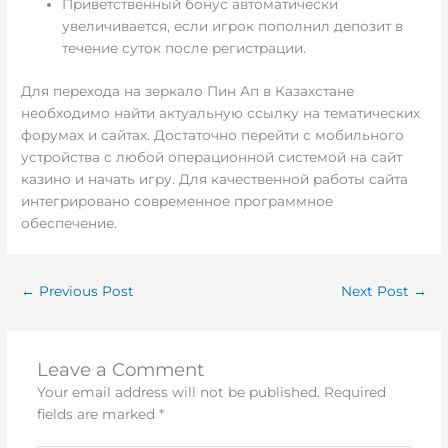
Приветственный бонус автоматически
увеличивается, если игрок пополнил депозит в
течение суток после регистрации.
Для перехода на зеркало Пин Ап в Казахстане
необходимо найти актуальную ссылку на тематических
форумах и сайтах. Достаточно перейти с мобильного
устройства с любой операционной системой на сайт
казино и начать игру. Для качественной работы сайта
интегрировано современное программное
обеспечение.
←
Previous Post
Next Post
→
Leave a Comment
Your email address will not be published.
Required
fields are marked
*