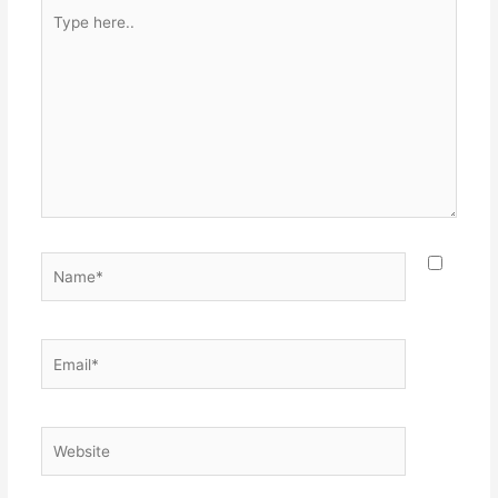
Type
here..
Name*
Email*
Website