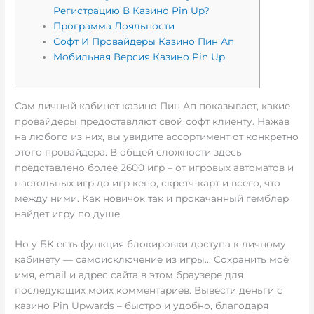
Регистрацию В Казино Pin Up?
Программа Лояльности
Софт И Провайдеры Казино Пин Ап
Мобильная Версия Казино Pin Up
Сам личный кабинет казино Пин Ап показывает, какие
провайдеры предоставляют свой софт клиенту. Нажав
на любого из них, вы увидите ассортимент от конкретно
этого провайдера. В общей сложности здесь
представлено более 2600 игр – от игровых автоматов и
настольных игр до игр кено, скретч-карт и всего, что
между ними. Как новичок так и прокачанный гемблер
найдет игру по душе.
Но у БК есть функция блокировки доступа к личному
кабинету — самоисключение из игры… Сохранить моё
имя, email и адрес сайта в этом браузере для
последующих моих комментариев. Вывести деньги с
казино Pin Upwards – быстро и удобно, благодаря