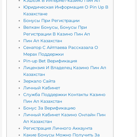
Кэшбэк В Интернет-казино Пин Ап
Юридическая Информация О Pin Up В
Казахстане
Бонусы При Регистрации
Велкам Бонусы, Бонусы При
Регистрации В Казино Пин Ап
Пин Ап Казахстан
Сенатор С Айтпаева Рассказала О
Мерах Поддержки
Pin-up Bet Верификация
Лицензия И Владелец Казино Пин Ап
Казахстан
Зеркало Сайта
Личный Кабинет
Служба Поддержки Контакты Казино
Пин Ап Казахстан
Бонус За Верификацию
Личный Кабинет Казино Онлайн Пин
Ап Казахстан
Регистрация Личного Аккаунта
Какие Бонусы Можно Получить За