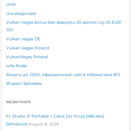
UHD
Uncategorized
Vulkan Vegas bonus bez depozytu 50 spinów czy 25 EUR!
757
Vulkan Vegas DE
Vulkan Vegas Poland
VulkanVegas Poland
wife finder
бонусы до 250%, официальный сайт в Узбекистане 813
Форекс Брокеры
RECENT POSTS
FL Studio 21 Portable + Crack [no Virus] [x86-x64]
[Windows]
August 8, 2026