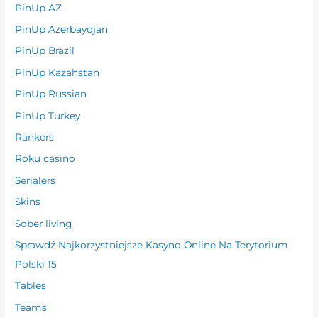
PinUp AZ
PinUp Azerbaydjan
PinUp Brazil
PinUp Kazahstan
PinUp Russian
PinUp Turkey
Rankers
Roku casino
Serialers
Skins
Sober living
Sprawdź Najkorzystniejsze Kasyno Online Na Terytorium
Polski 15
Tables
Teams