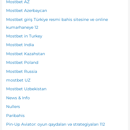
Mostbet AZ
Mostbet Azerbaycan
Mostbet giriş Türkiye resmi bahis sitesine ve online
kumarhaneye 12
Mostbet in Turkey
Mostbet India
Mostbet Kazahstan
Mostbet Poland
Mostbet Russia
mostbet UZ
Mostbet Uzbekistan
News & Info
Nullers
Paribahis
Pin-Up Aviator: oyun qaydaları və strategiyaları 112