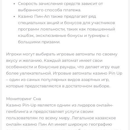
Скорость зачисления средств зависит от
выбранного способа платежа.
Казино Пин-Ап также предлагает ряд
специальных акций и бонусов для участников
программ лояльности, таких как повышенный
кэшбэк, эксклюзивные бонусы и турниры с
большими призами.
Игроки могут выбирать игровые автоматы по своему
вкусу и желанию. Каждый автомат имеет свои
особенности и бонусные раунды, что делает игру еще
более увлекательной. Игровые автоматы казино Pin Up
– один из самых популярных видов азартных игр,
которые предоставляются в достаточном выборе.
Мониторинг Сна
Казино Pin-Up является одним из лидеров онлайн-
гемблинга и предоставляет услуги своим
пользователям по всему миру. Легальное казахское
онлайн казино Пин Ап имеет широкую географию