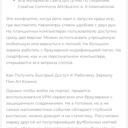
Все материалы сайта доступны по лицензии
Creative Commons Attribution 4. 0 International.
Это комфортно, когда речь идет о запуске краш-игр,
где выставлять параметры ставок удобнее с двух рук.
На планшетных компьютерах пользователю доступно
сразу две версии. Можно использовать упрощенную
мобильную или вернуться к полной. На большом
экране работать с браузерной модификацией легко. На
смартфоне, как и на персональном компьютере,
открывается вся витрина слотов.
Как Получить Быстрый Доступ К Рабочему Зеркалу
Пин Ап Казино
Однако чтобы войти на портал, придется
воспользоваться VPN-сервисами или браузерами с
защищенным соединением. Не а топовые, но а не
самые малоизвестные события обладают глубокой
росписью, можно доводят и на статистику. Рассчитаем
маржу другой из популярнейших футбольных матчей