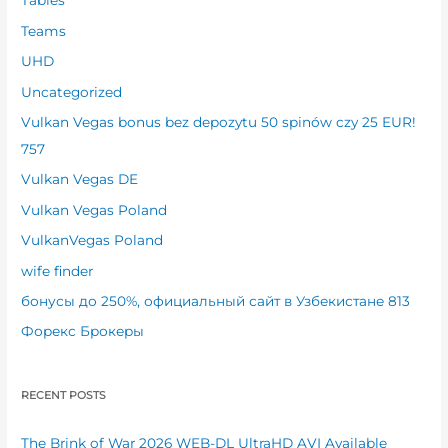
Tables
Teams
UHD
Uncategorized
Vulkan Vegas bonus bez depozytu 50 spinów czy 25 EUR!
757
Vulkan Vegas DE
Vulkan Vegas Poland
VulkanVegas Poland
wife finder
бонусы до 250%, официальный сайт в Узбекистане 813
Форекс Брокеры
RECENT POSTS
The Brink of War 2026 WEB-DL UltraHD AVI Available