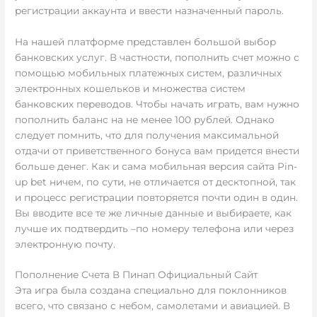
регистрации аккаунта и ввести назначенный пароль.
На нашей платформе представлен большой выбор
банковских услуг. В частности, пополнить счет можно с
помощью мобильных платежных систем, различных
электронных кошельков и множества систем
банковских переводов. Чтобы начать играть, вам нужно
пополнить баланс на не менее 100 рублей. Однако
следует помнить, что для получения максимальной
отдачи от приветственного бонуса вам придется внести
больше денег. Как и сама мобильная версия сайта Pin-
up bet ничем, по сути, не отличается от десктопной, так
и процесс регистрации повторяется почти один в один.
Вы вводите все те же личные данные и выбираете, как
лучше их подтвердить –по номеру телефона или через
электронную почту.
Пополнение Счета В Пинап Официальный Сайт
Эта игра была создана специально для поклонников
всего, что связано с небом, самолетами и авиацией. В