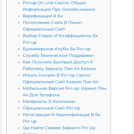
Pin-up On Line Casino: Общая
Информация Про Онлайн-казино
Верификация В Бк
Пополнение Счета В Пинап
Официальный Сайт
Выбор Ставок И Коэффициенты Бк
Pin-up
Букмекерские Клубы Бк Pin-up
Служба Технической Поддержки
Как Получить Быстрый Доступ К
Рабочему Зеркалу Пин Ап Казино
Играть Онлайн В Pin Up Casino:
Официальный Сайт Казино Пин Ап
Мобильная Версия Pin-up: Казино Пин
Ап Для Телефона
Материалы О Компании
Официальный Сайт Pin Up
Регистрация И Идентификация В Бк
Pin-up
Где Найти Свежее Зеркало Pin Up