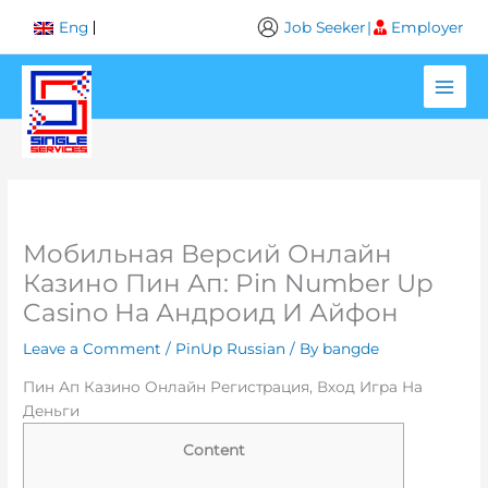
Skip
Job Seeker
|
Employer
Eng
to
content
Мобильная Версий Онлайн
Казино Пин Ап: Pin Number Up
Casino На Андроид И Айфон
Leave a Comment
/
PinUp Russian
/ By
bangde
Пин Ап Казино Онлайн Регистрация, Вход Игра На
Деньги
Content