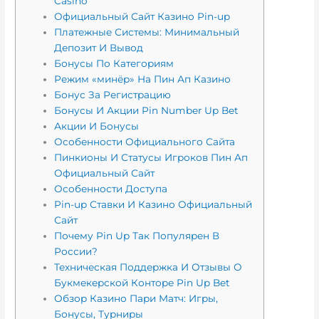
Casino
Официальный Сайт Казино Pin-up
Платежные Системы: Минимальный
Депозит И Вывод
Бонусы По Категориям
Режим «минёр» На Пин Ап Казино
Бонус За Регистрацию
Бонусы И Акции Pin Number Up Bet
Акции И Бонусы
Особенности Официального Сайта
Пинкионы И Статусы Игроков Пин Ап
Официальный Сайт
Особенности Доступа
Pin-up Ставки И Казино Официальный
Сайт
Почему Pin Up Так Популярен В
России?
Техническая Поддержка И Отзывы О
Букмекерской Конторе Pin Up Bet
Обзор Казино Пари Матч: Игры,
Бонусы, Турниры