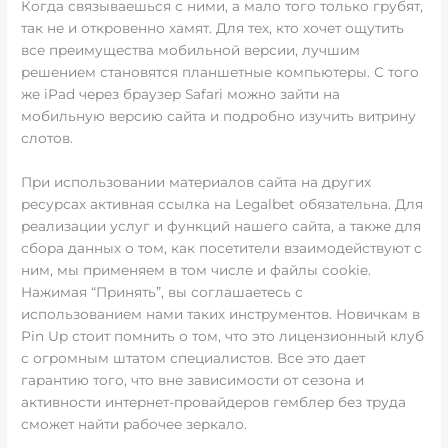
Когда связываешься с ними, а мало того только грубят,
так не и откровенно хамят. Для тех, кто хочет ощутить
все преимущества мобильной версии, лучшим
решением становятся планшетные компьютеры. С того
же iPad через браузер Safari можно зайти на
мобильную версию сайта и подробно изучить витрину
слотов.
При использовании материалов сайта на других
ресурсах активная ссылка на Legalbet обязательна. Для
реализации услуг и функций нашего сайта, а также для
сбора данных о том, как посетители взаимодействуют с
ним, мы применяем в том числе и файлы cookie.
Нажимая “Принять”, вы соглашаетесь с
использованием нами таких инструментов. Новичкам в
Pin Up стоит помнить о том, что это лицензионный клуб
с огромным штатом специалистов. Все это дает
гарантию того, что вне зависимости от сезона и
активности интернет-провайдеров гемблер без труда
сможет найти рабочее зеркало.