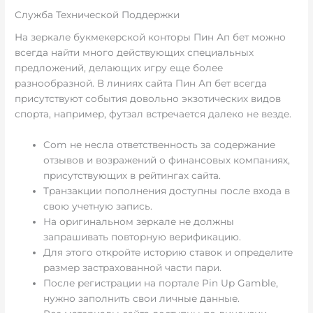
Служба Технической Поддержки
На зеркале букмекерской конторы Пин Ап бет можно
всегда найти много действующих специальных
предложений, делающих игру еще более
разнообразной. В линиях сайта Пин Ап бет всегда
присутствуют события довольно экзотических видов
спорта, например, футзал встречается далеко не везде.
Com не несла ответственность за содержание
отзывов и возражений о финансовых компаниях,
присутствующих в рейтингах сайта.
Транзакции пополнения доступны после входа в
свою учетную запись.
На оригинальном зеркале не должны
запрашивать повторную верификацию.
Для этого откройте историю ставок и определите
размер застрахованной части пари.
После регистрации на портале Pin Up Gamble,
нужно заполнить свои личные данные.