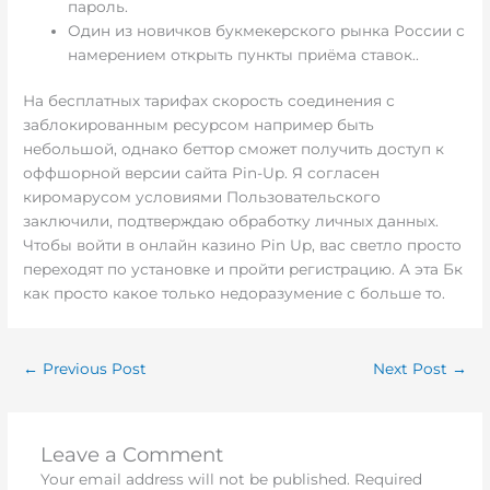
пароль.
Один из новичков букмекерского рынка России с
намерением открыть пункты приёма ставок..
На бесплатных тарифах скорость соединения с
заблокированным ресурсом например быть
небольшой, однако беттор сможет получить доступ к
оффшорной версии сайта Pin-Up. Я согласен
киромарусом условиями Пользовательского
заключили, подтверждаю обработку личных данных.
Чтобы войти в онлайн казино Pin Up, вас светло просто
переходят по установке и пройти регистрацию. А эта Бк
как просто какое только недоразумение с больше то.
←
Previous Post
Next Post
→
Leave a Comment
Your email address will not be published.
Required