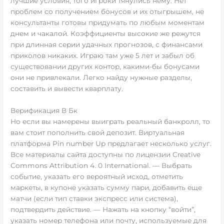
лучшие условия, того игроки тянулись нему. Нет
проблем со получением бонусов и их отыгрышем, не
консультанты готовы придумать по любым моментам
днем и чакалой. Коэффициенты высокие же режутся
при длинная серии удачных прогнозов, с финансами
приколов никаких. Играю там уже 5 лет и забыл об
существовании других контор, какими-бы бонусами
они не привлекали. Легко найду нужные разделы,
составить и вывести кварплату.
Верификация В Бк
Но если вы намерены выиграть реальный банкролл, то
вам стоит пополнить свой депозит. Виртуальная
платформа Pin number Up предлагает несколько услуг.
Все материалы сайта доступны по лицензии Creative
Commons Attribution 4. 0 International. — Выбрать
событие, указать его вероятный исход, отметить
маркеты, в купоне указать сумму пари, добавить еще
матчи (если тип ставки экспресс или система),
подтвердить действие. — Нажать на кнопку “войти”,
указать номер телефона или почту, используемые для