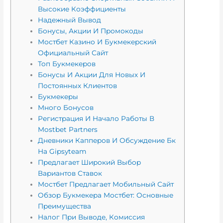
Высокие Коэффициенты
Надежный Вывод
Бонусы, Акции И Промокоды
Мостбет Казино И Букмекерский
Официальный Сайт
Топ Букмекеров
Бонусы И Акции Для Новых И
Постоянных Клиентов
Букмекеры
Много Бонусов
Регистрация И Начало Работы В
Mostbet Partners
Дневники Капперов И Обсуждение Бк
На Gipsyteam
Предлагает Широкий Выбор
Вариантов Ставок
Мостбет Предлагает Мобильный Сайт
Обзор Букмекера Мостбет: Основные
Преимущества
Налог При Выводе, Комиссия