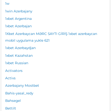
c
1w
h
1win Azerbajany
f
1xbet Argentina
o
1xbet Azerbajan
r
1Xbet Azerbaycan MƏRC SAYTI GİRİŞ 1xbet azerbaycan
:
mobil uygulama yukle 621
1xbet Azerbaydjan
1xbet Kazahstan
1xbet Russian
Activators
Activs
Azerbajany Mostbet
Bahis-yasal_redy
Bahsegel
Bettilt