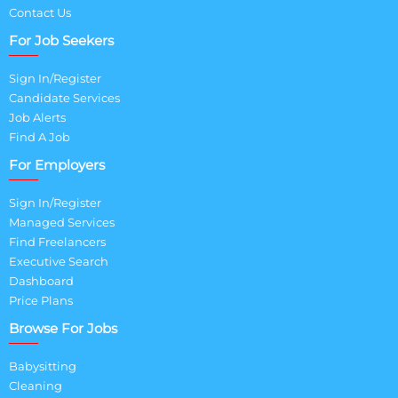
Contact Us
For Job Seekers
Sign In/Register
Candidate Services
Job Alerts
Find A Job
For Employers
Sign In/Register
Managed Services
Find Freelancers
Executive Search
Dashboard
Price Plans
Browse For Jobs
Babysitting
Cleaning