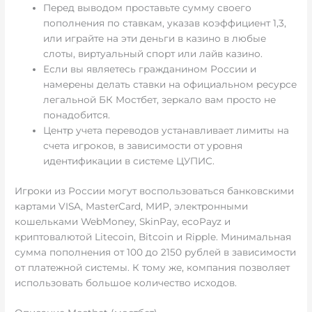
Перед выводом проставьте сумму своего
пополнения по ставкам, указав коэффициент 1,3,
или играйте на эти деньги в казино в любые
слоты, виртуальный спорт или лайв казино.
Если вы являетесь гражданином России и
намерены делать ставки на официальном ресурсе
легальной БК Мостбет, зеркало вам просто не
понадобится.
Центр учета переводов устанавливает лимиты на
счета игроков, в зависимости от уровня
идентификации в системе ЦУПИС.
Игроки из России могут воспользоваться банковскими
картами VISA, MasterCard, МИР, электронными
кошельками WebMoney, SkinPay, ecoPayz и
криптовалютой Litecoin, Bitcoin и Ripple. Минимальная
сумма пополнения от 100 до 2150 рублей в зависимости
от платежной системы. К тому же, компания позволяет
использовать большое количество исходов.