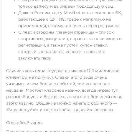
только валюту и выбираем подходящую соц.
Даже в России, где у Mostbet есть легальное БК,
работающее с ЦУПИС, трафик напрямую не
принимается, потому что очень перегрет рынок.
С левой стороны главной страницы – список
спортивных дисциплин, справа – кнопки входа и
регистрации, а также пустой купон ставки,
который заполняется, если вы начинаете
заключать пари.
Случись хоть одна неудача и никаких 12,6 миллионов
клиент бы не получил. Ставки этого вида очень
уязвимы, и чем больше событий, тем выше шанс
неудачи. Мостбет классное казино, всегда играю тут,
разные бонусы и быстрые выплаты это большой плюс
этого казино. Общение можно начать с обычного —
«Здравствуйте» и ждете ответа, задавайте вопросы.
Способы Вывода
При возникновении дополнительных вопросов вы