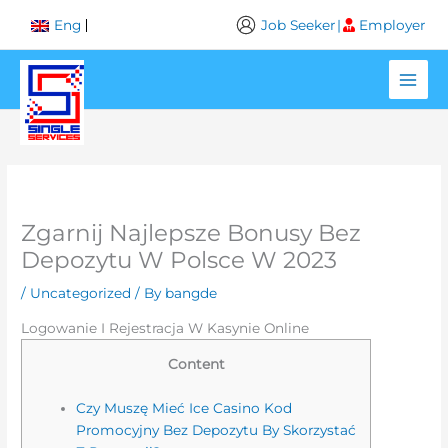
Skip
Job Seeker
|
Employer
Eng
to
content
Zgarnij Najlepsze Bonusy Bez
Depozytu W Polsce W 2023
/
Uncategorized
/ By
bangde
Logowanie I Rejestracja W Kasynie Online
Content
Czy Muszę Mieć Ice Casino Kod
Promocyjny Bez Depozytu By Skorzystać