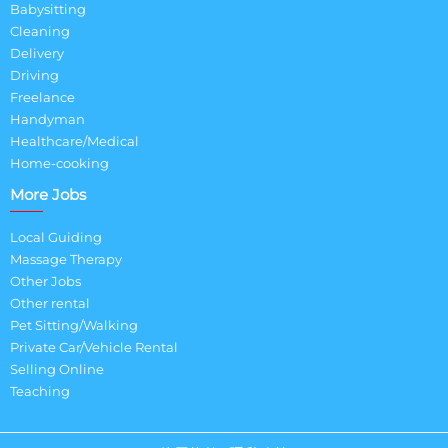
Babysitting
Cleaning
Delivery
Driving
Freelance
Handyman
Healthcare/Medical
Home-cooking
More Jobs
Local Guiding
Massage Therapy
Other Jobs
Other rental
Pet Sitting/Walking
Private Car/Vehicle Rental
Selling Online
Teaching