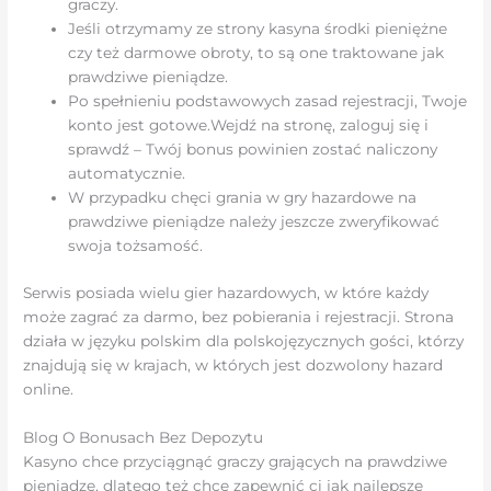
graczy.
Jeśli otrzymamy ze strony kasyna środki pieniężne
czy też darmowe obroty, to są one traktowane jak
prawdziwe pieniądze.
Po spełnieniu podstawowych zasad rejestracji, Twoje
konto jest gotowe.Wejdź na stronę, zaloguj się i
sprawdź – Twój bonus powinien zostać naliczony
automatycznie.
W przypadku chęci grania w gry hazardowe na
prawdziwe pieniądze należy jeszcze zweryfikować
swoja tożsamość.
Serwis posiada wielu gier hazardowych, w które każdy
może zagrać za darmo, bez pobierania i rejestracji. Strona
działa w języku polskim dla polskojęzycznych gości, którzy
znajdują się w krajach, w których jest dozwolony hazard
online.
Blog O Bonusach Bez Depozytu
Kasyno chce przyciągnąć graczy grających na prawdziwe
pieniądze, dlatego też chce zapewnić ci jak najlepsze