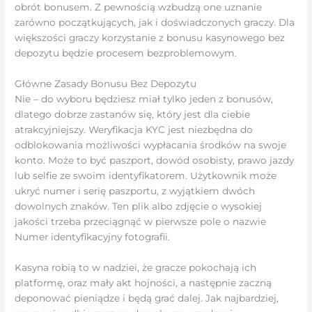
obrót bonusem. Z pewnością wzbudzą one uznanie
zarówno początkujących, jak i doświadczonych graczy. Dla
większości graczy korzystanie z bonusu kasynowego bez
depozytu będzie procesem bezproblemowym.
Główne Zasady Bonusu Bez Depozytu
Nie – do wyboru będziesz miał tylko jeden z bonusów,
dlatego dobrze zastanów się, który jest dla ciebie
atrakcyjniejszy. Weryfikacja KYC jest niezbędna do
odblokowania możliwości wypłacania środków na swoje
konto. Może to być paszport, dowód osobisty, prawo jazdy
lub selfie ze swoim identyfikatorem. Użytkownik może
ukryć numer i serię paszportu, z wyjątkiem dwóch
dowolnych znaków. Ten plik albo zdjęcie o wysokiej
jakości trzeba przeciągnąć w pierwsze pole o nazwie
Numer identyfikacyjny fotografii.
Kasyna robią to w nadziei, że gracze pokochają ich
platformę, oraz mały akt hojności, a następnie zaczną
deponować pieniądze i będą grać dalej. Jak najbardziej,