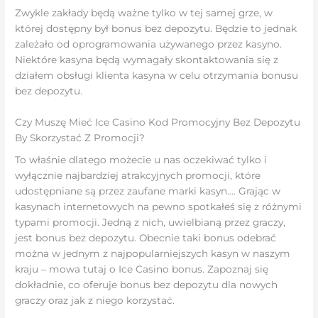
Zwykle zakłady będą ważne tylko w tej samej grze, w
której dostępny był bonus bez depozytu. Będzie to jednak
zależało od oprogramowania używanego przez kasyno.
Niektóre kasyna będą wymagały skontaktowania się z
działem obsługi klienta kasyna w celu otrzymania bonusu
bez depozytu.
Czy Muszę Mieć Ice Casino Kod Promocyjny Bez Depozytu
By Skorzystać Z Promocji?
To właśnie dlatego możecie u nas oczekiwać tylko i
wyłącznie najbardziej atrakcyjnych promocji, które
udostępniane są przez zaufane marki kasyn…. Grając w
kasynach internetowych na pewno spotkałeś się z różnymi
typami promocji. Jedną z nich, uwielbianą przez graczy,
jest bonus bez depozytu. Obecnie taki bonus odebrać
można w jednym z najpopularniejszych kasyn w naszym
kraju – mowa tutaj o Ice Casino bonus. Zapoznaj się
dokładnie, co oferuje bonus bez depozytu dla nowych
graczy oraz jak z niego korzystać.