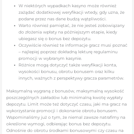
W niektórych wypadkach kasyno może również
zażądać dodatkowej weryfikacji wtedy, gdy uzna, że
podane przez nas dane budzą wątpliwości.
Warto również pamiętać, że nie jesteś zobowiązany
do złożenia wpłaty na późniejszym etapie, kiedy
ubiegasz się o bonus bez depozytu.
Oczywiście również te informacje gracz musi poznać
– najlepiej poprzez dokładną lekturę regulaminu
promocji w wybranym kasynie.
Różnice mogą dotyczyć także weryfikacji konta,
wysokości bonusu, obrotu bonusem oraz kilku
innych, ważnych z perspektywy gracza parametrów.
Maksymalną wygraną z bonusów, maksymalną wysokość
poszczególnych zakładów lub minimalną kwotę wypłaty
depozytu. Limit może też dotyczyć czasu, jaki ma gracz na
wykorzystanie promocji i dokonanie obrotu bonusem.
Wspominaliśmy już o tym, że niemal zawsze natrafimy na
określone wymogi, odbierając bonus bez depozytu.
Odnośnie do obrotu środkami bonusowymi czy czasu na