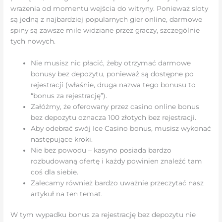
wrażenia od momentu wejścia do witryny. Ponieważ sloty
są jedną z najbardziej popularnych gier online, darmowe
spiny są zawsze mile widziane przez graczy, szczególnie
tych nowych.
Nie musisz nic płacić, żeby otrzymać darmowe
bonusy bez depozytu, ponieważ są dostępne po
rejestracji (właśnie, druga nazwa tego bonusu to
“bonus za rejestrację”).
Załóżmy, że oferowany przez casino online bonus
bez depozytu oznacza 100 złotych bez rejestracji.
Aby odebrać swój Ice Casino bonus, musisz wykonać
następujące kroki.
Nie bez powodu – kasyno posiada bardzo
rozbudowaną ofertę i każdy powinien znaleźć tam
coś dla siebie.
Zalecamy również bardzo uważnie przeczytać nasz
artykuł na ten temat.
W tym wypadku bonus za rejestrację bez depozytu nie