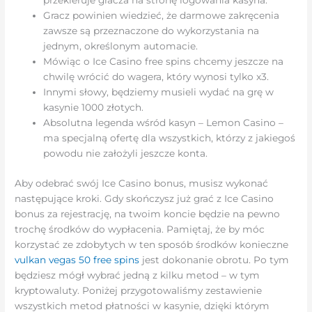
przekieruje gracza na stronę logowania kasyna.
Gracz powinien wiedzieć, że darmowe zakręcenia
zawsze są przeznaczone do wykorzystania na
jednym, określonym automacie.
Mówiąc o Ice Casino free spins chcemy jeszcze na
chwilę wrócić do wagera, który wynosi tylko x3.
Innymi słowy, będziemy musieli wydać na grę w
kasynie 1000 złotych.
Absolutna legenda wśród kasyn – Lemon Casino –
ma specjalną ofertę dla wszystkich, którzy z jakiegoś
powodu nie założyli jeszcze konta.
Aby odebrać swój Ice Casino bonus, musisz wykonać
następujące kroki. Gdy skończysz już grać z Ice Casino
bonus za rejestrację, na twoim koncie będzie na pewno
trochę środków do wypłacenia. Pamiętaj, że by móc
korzystać ze zdobytych w ten sposób środków konieczne
vulkan vegas 50 free spins
jest dokonanie obrotu. Po tym
będziesz mógł wybrać jedną z kilku metod – w tym
kryptowaluty. Poniżej przygotowaliśmy zestawienie
wszystkich metod płatności w kasynie, dzięki którym