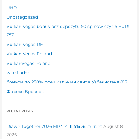
UHD
Uncategorized
Vulkan Vegas bonus bez depozytu 50 spinów czy 25 EUR!
757
Vulkan Vegas DE
Vulkan Vegas Poland
VulkanVegas Poland
wife finder
бонусы до 250%, официальный сайт в Узбекистане 813
Форекс Брокеры
RECENT POSTS
Drawn Together 2026 MP4 𝐅𝚞𝐥𝐥 𝐌𝐨𝚟𝐢𝐞 .t𝐨rr𝐞nt
August 8,
2026