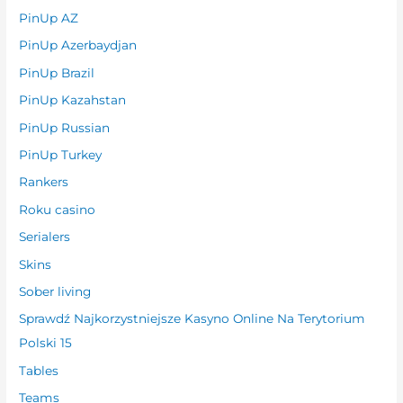
PinUp AZ
PinUp Azerbaydjan
PinUp Brazil
PinUp Kazahstan
PinUp Russian
PinUp Turkey
Rankers
Roku casino
Serialers
Skins
Sober living
Sprawdź Najkorzystniejsze Kasyno Online Na Terytorium
Polski 15
Tables
Teams