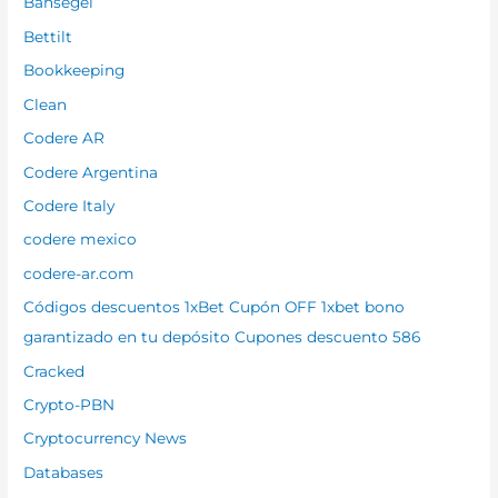
Bahsegel
Bettilt
Bookkeeping
Clean
Codere AR
Codere Argentina
Codere Italy
codere mexico
codere-ar.com
Códigos descuentos 1xBet Cupón OFF 1xbet bono
garantizado en tu depósito Cupones descuento 586
Cracked
Crypto-PBN
Cryptocurrency News
Databases