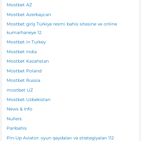
Mostbet AZ
Mostbet Azerbaycan
Mostbet giriş Türkiye resmi bahis sitesine ve online
kumarhaneye 12
Mostbet in Turkey
Mostbet India
Mostbet Kazahstan
Mostbet Poland
Mostbet Russia
mostbet UZ
Mostbet Uzbekistan
News & Info
Nullers
Paribahis
Pin-Up Aviator: oyun qaydaları və strategiyaları 112